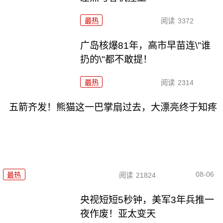
最热
阅读
3372
广岛核爆81年，高市早苗连\"谁
扔的\"都不敢提！
最热
阅读
2314
五箭齐发！熊猫这一巴掌扇过去，大漂亮终于知疼
08-06
最热
阅读
21824
央视短短5秒钟，美军3年兵推一
夜作废！亚太变天