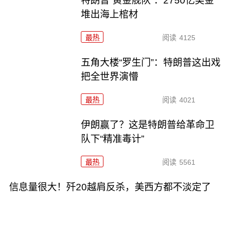
特朗普“黄金舰队”：2750亿美金
堆出海上棺材
最热
阅读
4125
五角大楼“罗生门”：特朗普这出戏
把全世界演懵
最热
阅读
4021
伊朗赢了？这是特朗普给革命卫
队下“精准毒计”
最热
阅读
5561
信息量很大！歼20越肩反杀，美西方都不淡定了