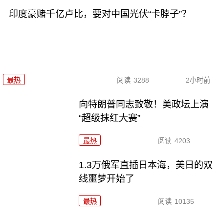
印度豪赌千亿卢比，要对中国光伏“卡脖子”？
最热
阅读
3288
2小时前
向特朗普同志致敬！美政坛上演
“超级抹红大赛”
最热
阅读
4203
1.3万俄军直插日本海，美日的双
线噩梦开始了
最热
阅读
10135