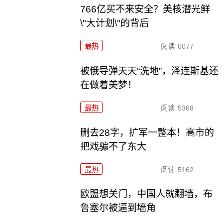
766亿买不来安全？美核潜光鲜
\"大计划\"的背后
最热
阅读
6077
被俄导弹天天“洗地”，泽连斯基还
在做着美梦！
最热
阅读
5368
删去28字，扩军一整本！高市的
把戏骗不了东大
最热
阅读
5162
欧盟想关门，中国人就翻墙，布
鲁塞尔被逼到墙角