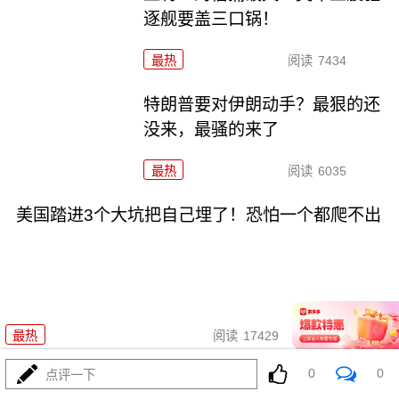
逐舰要盖三口锅！
最热
阅读
7434
特朗普要对伊朗动手？最狠的还
没来，最骚的来了
最热
阅读
6035
美国踏进3个大坑把自己埋了！恐怕一个都爬不出
08-03
最热
阅读
17429
0
0
点评一下
政治自杀！菲律宾防长，你这是