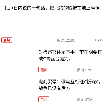
扎卢日内说的一句话，把北约的脸按在地上摩擦
08-06
最热
阅读
12181
对检察官体系下手！李在明要打
破\"青瓦台魔咒\"
最热
阅读
5797
电商哭晕：俄乌互相砸\"饭碗\"，
战争已没有后方
最热
阅读
3724