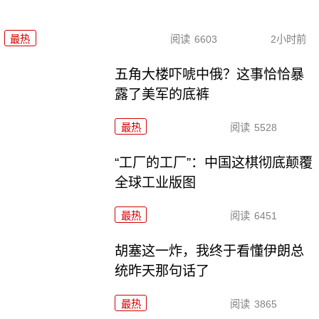
最热
阅读
6603
2小时前
五角大楼吓唬中俄？这事恰恰暴
露了美军的底裤
最热
阅读
5528
“工厂的工厂”：中国这棋彻底颠覆
全球工业版图
最热
阅读
6451
胡塞这一炸，我终于看懂伊朗总
统昨天那句话了
最热
阅读
3865