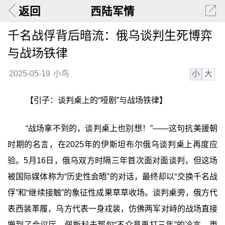
返回
西陆军情
千名战俘背后暗流：俄乌谈判生死博弈
与战场铁律
小
大
2025-05-19
小鸟
【引子：谈判桌上的“哑剧”与战场铁律】
“战场拿不到的，谈判桌上也别想！”——这句抗美援朝
时期的名言，在2025年的伊斯坦布尔俄乌谈判桌上再度应
验。5月16日，俄乌双方时隔三年首次面对面谈判，但这场
被国际媒体称为“历史性会晤”的对话，最终却以“交换千名战
俘”和“继续接触”的象征性成果草草收场。谈判桌旁，俄方代
表西装革履，乌方代表一身戎装，仿佛两军对峙的战场直接
搬到了会议厅。佩斯科夫那句“不介意再打三年”的冷言，更