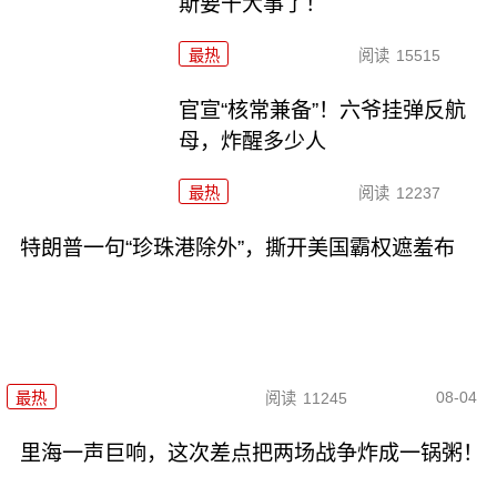
斯要干大事了！
最热
阅读
15515
官宣“核常兼备”！六爷挂弹反航
母，炸醒多少人
最热
阅读
12237
特朗普一句“珍珠港除外”，撕开美国霸权遮羞布
08-04
最热
阅读
11245
里海一声巨响，这次差点把两场战争炸成一锅粥！