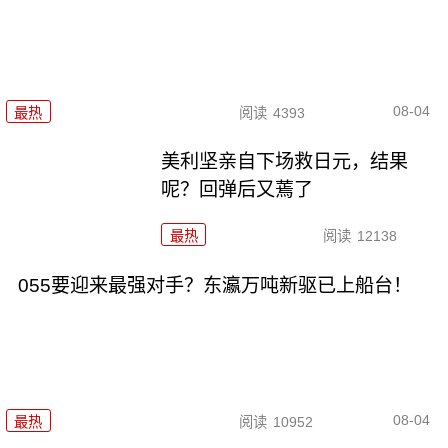
08-04
最热
阅读
4393
美利坚亲自下场救日元，结果
呢？回弹后又蔫了
最热
阅读
12138
055要迎来最强对手？东瀛万吨新驱已上船台！
08-04
最热
阅读
10952