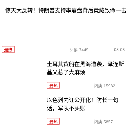
惊天大反转！特朗普支持率崩盘背后竟藏致命一击
08-05
最热
阅读
7445
土耳其货船在黑海遭袭，泽连斯
基又惹了大麻烦
最热
阅读
15982
以色列内讧公开化！防长一句
话，军队不买账
最热
阅读
5857