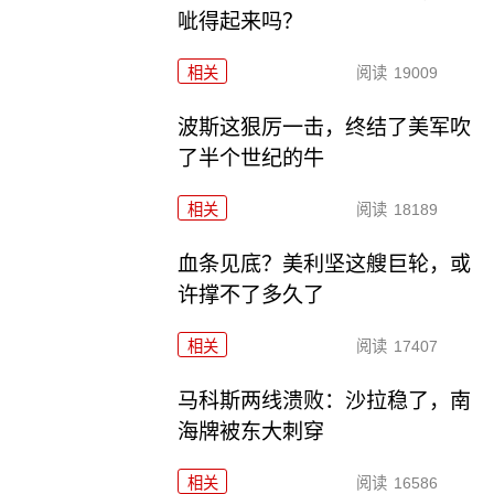
呲得起来吗？
相关
阅读
19009
波斯这狠厉一击，终结了美军吹
了半个世纪的牛
相关
阅读
18189
血条见底？美利坚这艘巨轮，或
许撑不了多久了
相关
阅读
17407
马科斯两线溃败：沙拉稳了，南
海牌被东大刺穿
相关
阅读
16586