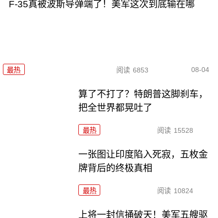
F-35真被波斯导弹端了！美军这次到底输在哪
08-04
最热
阅读
6853
算了不打了？特朗普这脚刹车，
把全世界都晃吐了
最热
阅读
15528
一张图让印度陷入死寂，五枚金
牌背后的终极真相
最热
阅读
10824
上将一封信捅破天！美军五艘驱