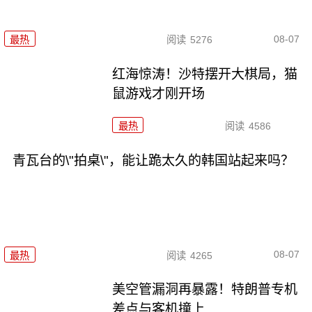
08-07
最热
阅读
5276
红海惊涛！沙特摆开大棋局，猫
鼠游戏才刚开场
最热
阅读
4586
青瓦台的\"拍桌\"，能让跪太久的韩国站起来吗？
08-07
最热
阅读
4265
美空管漏洞再暴露！特朗普专机
差点与客机撞上