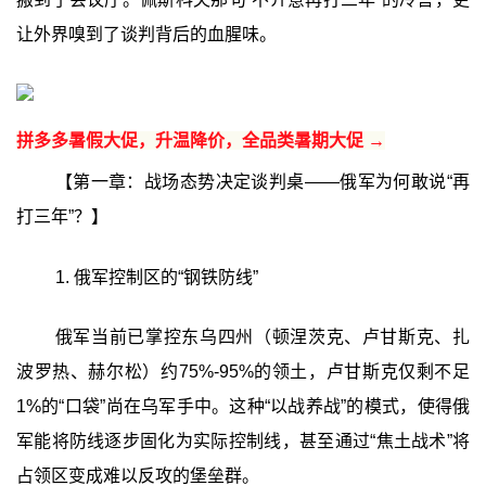
让外界嗅到了谈判背后的血腥味。
拼多多暑假大促，升温降价，全品类暑期大促 →
【第一章：战场态势决定谈判桌——俄军为何敢说“再
打三年”？】
1. 俄军控制区的“钢铁防线”
俄军当前已掌控东乌四州（顿涅茨克、卢甘斯克、扎
波罗热、赫尔松）约75%-95%的领土，卢甘斯克仅剩不足
1%的“口袋”尚在乌军手中。这种“以战养战”的模式，使得俄
军能将防线逐步固化为实际控制线，甚至通过“焦土战术”将
占领区变成难以反攻的堡垒群。