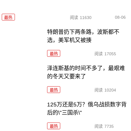
08-06
最热
阅读
11630
特朗普扔下两条路，波斯都不
选，美军机又被揍
最热
阅读
17055
泽连斯基的时间不多了，最艰难
的冬天又要来了
最热
阅读
10204
125万还是5万？俄乌战损数字背
后的\"三国杀\"
最热
阅读
7735