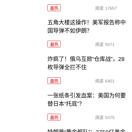
最热
阅读
17657
五角大楼这操作！美军报告称中
国导弹不如伊朗？
最热
阅读
9371
炸疯了！俄乌互掀“仓库战”，28
枚导弹全拦不住
最热
阅读
6401
一张纸条引发血案：美国为何要
替日本“托底”？
最热
阅读
5375