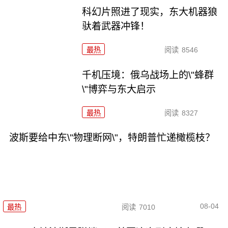
科幻片照进了现实，东大机器狼
驮着武器冲锋！
最热
阅读
8546
千机压境：俄乌战场上的\"蜂群
\"博弈与东大启示
最热
阅读
8327
波斯要给中东\"物理断网\"，特朗普忙递橄榄枝？
08-04
最热
阅读
7010