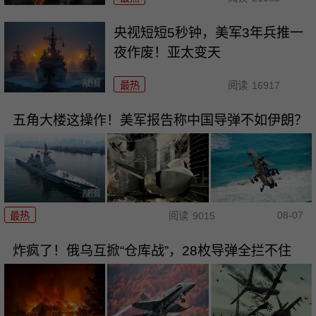
央视短短5秒钟，美军3年兵推一
夜作废！亚太变天
最热
阅读
16917
五角大楼这操作！美军报告称中国导弹不如伊朗？
08-07
最热
阅读
9015
炸疯了！俄乌互掀“仓库战”，28枚导弹全拦不住