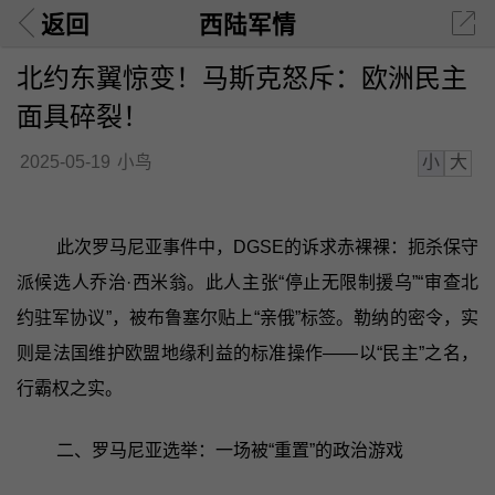
返回
西陆军情
北约东翼惊变！马斯克怒斥：欧洲民主
面具碎裂！
小
大
2025-05-19
小鸟
此次罗马尼亚事件中，DGSE的诉求赤裸裸：扼杀保守
派候选人乔治·西米翁。此人主张“停止无限制援乌”“审查北
约驻军协议”，被布鲁塞尔贴上“亲俄”标签。勒纳的密令，实
则是法国维护欧盟地缘利益的标准操作——以“民主”之名，
行霸权之实。
二、罗马尼亚选举：一场被“重置”的政治游戏