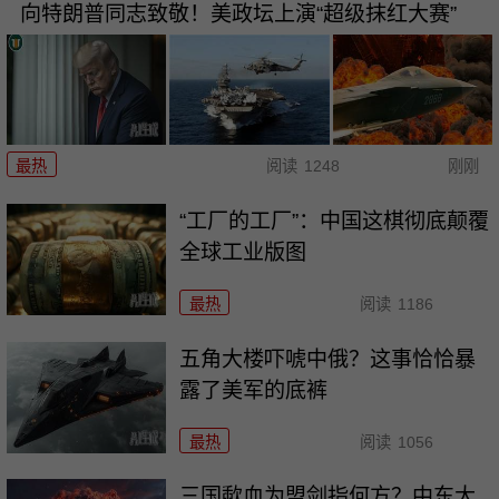
向特朗普同志致敬！美政坛上演“超级抹红大赛”
最热
阅读
1248
刚刚
“工厂的工厂”：中国这棋彻底颠覆
全球工业版图
最热
阅读
1186
五角大楼吓唬中俄？这事恰恰暴
露了美军的底裤
最热
阅读
1056
三国歃血为盟剑指何方？中东大