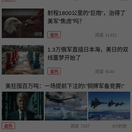
射程1800公里的“巨炮”，治得了
美军“焦虑”吗？
最热
阅读
11421
1.3万俄军直插日本海，美日的双
线噩梦开始了
最热
阅读
9145
美狂囤百万吨：一场提前下注的\"铜牌军备竞赛\"
最热
阅读
7207
3小时前