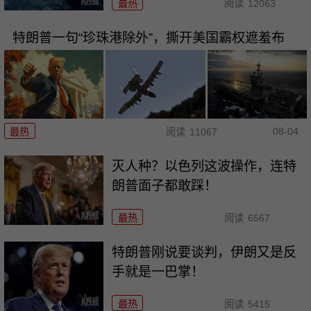
最热
阅读
12063
特朗普一句“珍珠港除外”，撕开美国霸权遮羞布
08-04
最热
阅读
11067
灭人种？以色列这波操作，连特
朗普面子都敢踩！
最热
阅读
6567
特朗普刚说要谈判，伊朗又是反
手就是一巴掌！
最热
阅读
5415