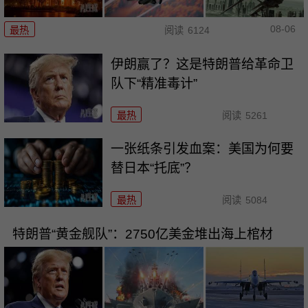
08-06
最热
阅读
6124
伊朗赢了？这是特朗普给革命卫
队下“精准毒计”
最热
阅读
5261
一张纸条引发血案：美国为何要
替日本“托底”？
最热
阅读
5084
特朗普“黄金舰队”：2750亿美金堆出海上棺材