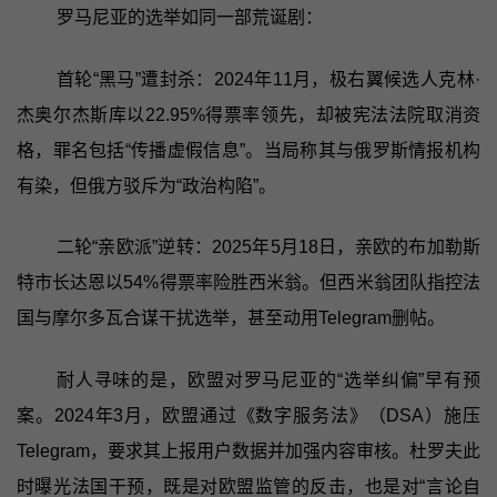
罗马尼亚的选举如同一部荒诞剧：
首轮“黑马”遭封杀：2024年11月，极右翼候选人克林·
杰奥尔杰斯库以22.95%得票率领先，却被宪法法院取消资
格，罪名包括“传播虚假信息”。当局称其与俄罗斯情报机构
有染，但俄方驳斥为“政治构陷”。
二轮“亲欧派”逆转：2025年5月18日，亲欧的布加勒斯
特市长达恩以54%得票率险胜西米翁。但西米翁团队指控法
国与摩尔多瓦合谋干扰选举，甚至动用Telegram删帖。
耐人寻味的是，欧盟对罗马尼亚的“选举纠偏”早有预
案。2024年3月，欧盟通过《数字服务法》（DSA）施压
Telegram，要求其上报用户数据并加强内容审核。杜罗夫此
时曝光法国干预，既是对欧盟监管的反击，也是对“言论自