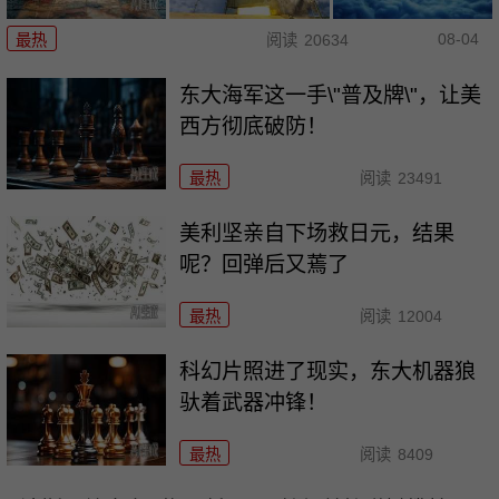
08-04
最热
阅读
20634
东大海军这一手\"普及牌\"，让美
西方彻底破防！
最热
阅读
23491
美利坚亲自下场救日元，结果
呢？回弹后又蔫了
最热
阅读
12004
科幻片照进了现实，东大机器狼
驮着武器冲锋！
最热
阅读
8409