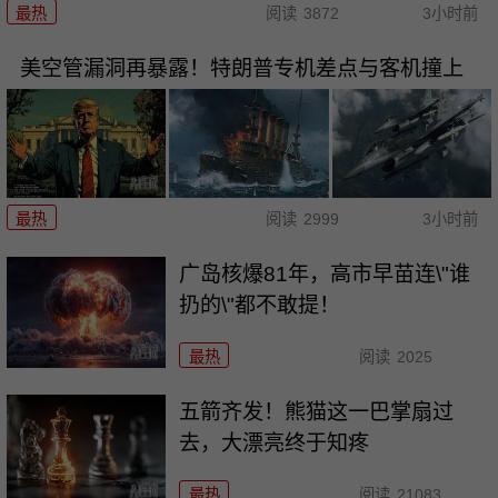
最热
阅读
3872
3小时前
美空管漏洞再暴露！特朗普专机差点与客机撞上
最热
阅读
2999
3小时前
广岛核爆81年，高市早苗连\"谁
扔的\"都不敢提！
最热
阅读
2025
五箭齐发！熊猫这一巴掌扇过
去，大漂亮终于知疼
最热
阅读
21083