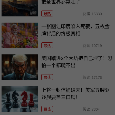
把全世界都晃吐了
最热
阅读
15330
一张图让印度陷入死寂，五枚金
牌背后的终极真相
最热
阅读
10719
美国踏进3个大坑把自己埋了！恐
怕一个都爬不出
最热
阅读
17176
上将一封信捅破天！美军五艘驱
逐舰要盖三口锅！
最热
阅读
7304