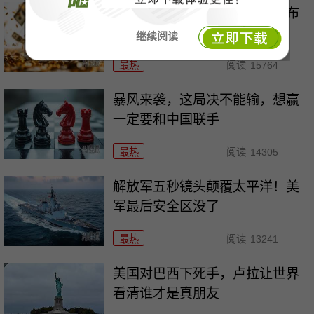
欧盟想关门，中国人就翻墙，布
鲁塞尔被逼到墙角
继续阅读
最热
阅读
15764
暴风来袭，这局决不能输，想赢
一定要和中国联手
最热
阅读
14305
解放军五秒镜头颠覆太平洋！美
军最后安全区没了
最热
阅读
13241
美国对巴西下死手，卢拉让世界
看清谁才是真朋友