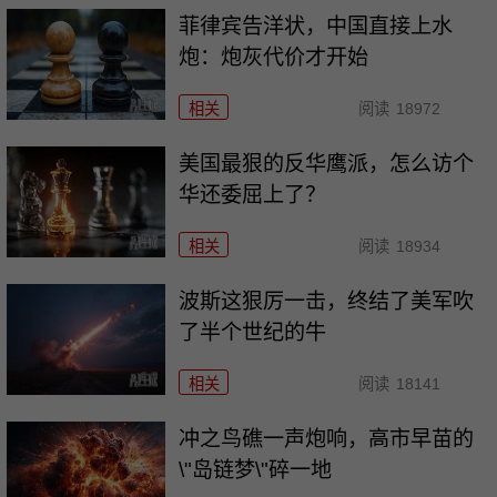
菲律宾告洋状，中国直接上水
炮：炮灰代价才开始
相关
阅读
18972
美国最狠的反华鹰派，怎么访个
华还委屈上了？
相关
阅读
18934
波斯这狠厉一击，终结了美军吹
了半个世纪的牛
相关
阅读
18141
冲之鸟礁一声炮响，高市早苗的
\"岛链梦\"碎一地