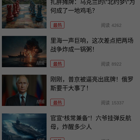
扎胖摊牌：乌克兰的\"北约梦\"为
何成了一地鸡毛？
最热
阅读
4262
里海一声巨响，这次差点把两场
战争炸成一锅粥！
最热
阅读
8922
刚刚，普京被逼亮出底牌！俄罗
斯要干大事了！
最热
阅读
15337
官宣“核常兼备”！六爷挂弹反航
母，炸醒多少人