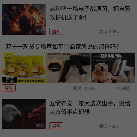
美利坚一场电子战演习，把自家
救护机送了命！
最热
阅读
6054
双十一现货专场真如平台商家所说的那样吗？
最热
阅读
31145
4小时前
五箭齐发：东大这次出手，没给
美方留半点幻想
最热
阅读
4687