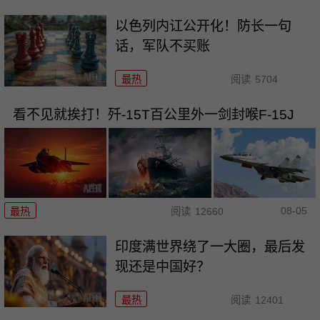
以色列内讧公开化！防长一句
话，军队不买账
最热
阅读
5704
看不见就挨打！歼-15T百公里外一剑封喉F-15J
08-05
最热
阅读
12660
印度满世界绕了一大圈，最后发
现还是中国好？
最热
阅读
12401