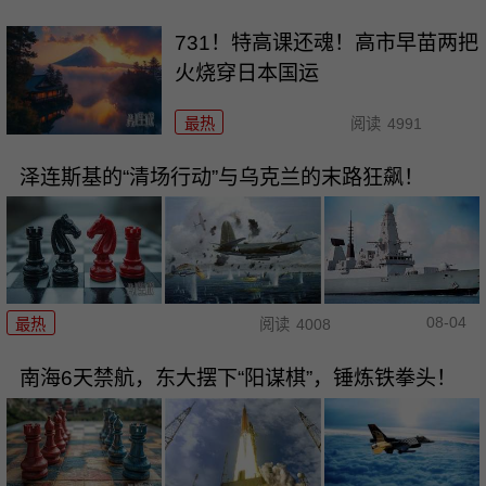
731！特高课还魂！高市早苗两把
火烧穿日本国运
最热
阅读
4991
泽连斯基的“清场行动”与乌克兰的末路狂飙！
08-04
最热
阅读
4008
南海6天禁航，东大摆下“阳谋棋”，锤炼铁拳头！