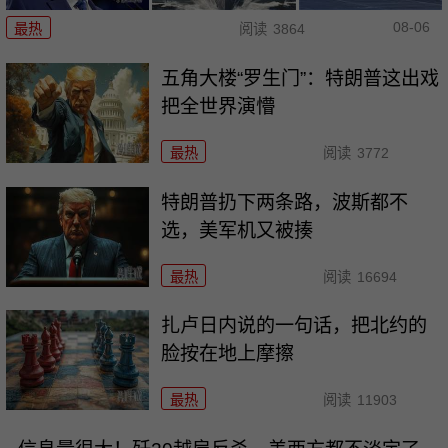
08-06
最热
阅读
3864
五角大楼“罗生门”：特朗普这出戏
把全世界演懵
最热
阅读
3772
特朗普扔下两条路，波斯都不
选，美军机又被揍
最热
阅读
16694
扎卢日内说的一句话，把北约的
脸按在地上摩擦
最热
阅读
11903