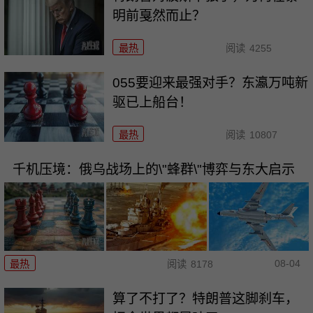
明前戛然而止？
最热
阅读
4255
055要迎来最强对手？东瀛万吨新
驱已上船台！
最热
阅读
10807
千机压境：俄乌战场上的\"蜂群\"博弈与东大启示
08-04
最热
阅读
8178
算了不打了？特朗普这脚刹车，