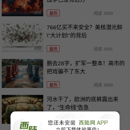
最热
阅读
3559
766亿买不来安全？美核潜光鲜
\"大计划\"的背后
最热
阅读
5891
删去28字，扩军一整本！高市的
把戏骗不了东大
最热
阅读
4980
河水干了，欧洲的底裤露出来
了，“生命线”告急
最热
阅读
10382