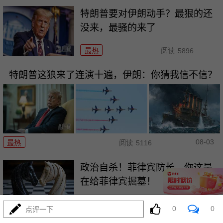
特朗普要对伊朗动手？最狠的还
没来，最骚的来了
最热
阅读
5896
特朗普这狼来了连演十遍，伊朗：你猜我信不信？
08-03
最热
阅读
5116
政治自杀！菲律宾防长，你这是
在给菲律宾掘墓！
最热
阅读
6949
0
0
点评一下