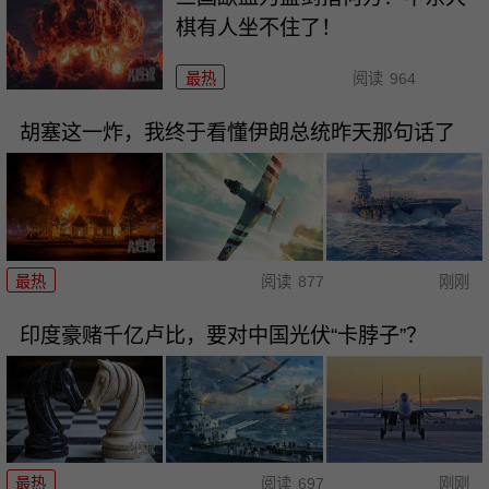
棋有人坐不住了！
最热
阅读
964
胡塞这一炸，我终于看懂伊朗总统昨天那句话了
最热
阅读
877
刚刚
印度豪赌千亿卢比，要对中国光伏“卡脖子”？
最热
阅读
697
刚刚