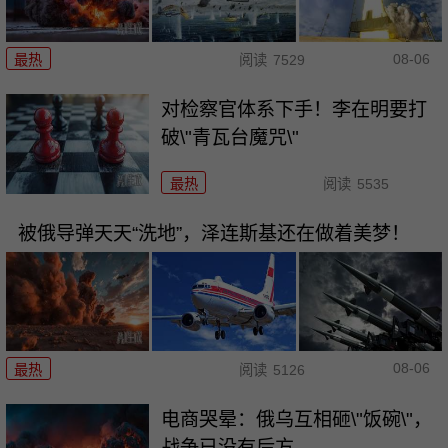
08-06
最热
阅读
7529
对检察官体系下手！李在明要打
破\"青瓦台魔咒\"
最热
阅读
5535
被俄导弹天天“洗地”，泽连斯基还在做着美梦！
08-06
最热
阅读
5126
电商哭晕：俄乌互相砸\"饭碗\"，
战争已没有后方