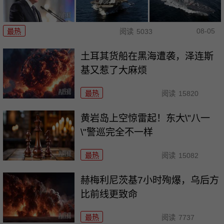
08-05
最热
阅读
5033
土耳其货船在黑海遭袭，泽连斯
基又惹了大麻烦
最热
阅读
15820
黄岩岛上空惊雷起！东大\"八一
\"警巡完全不一样
最热
阅读
15082
赫梅利尼茨基7小时殉爆，乌后方
比前线更致命
最热
阅读
7737