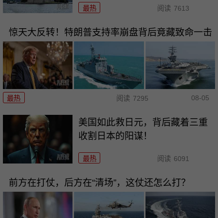
最热
阅读
7613
惊天大反转！特朗普支持率崩盘背后竟藏致命一击
08-05
最热
阅读
7295
美国如此救日元，背后藏着三重
收割日本的阳谋！
最热
阅读
6091
前方在打仗，后方在“清场”，这仗还怎么打？