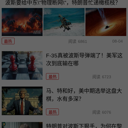
波斯要给中东\"物理断网\"，特朗普忙递橄榄枝？
08-04
最热
阅读
6861
F-35真被波斯导弹端了！美军这
次到底输在哪
最热
阅读
6723
马、特和好，美中期选举这盘大
棋，水有多深？
最热
阅读
6076
特朗普对波斯下狠手，为何在黎