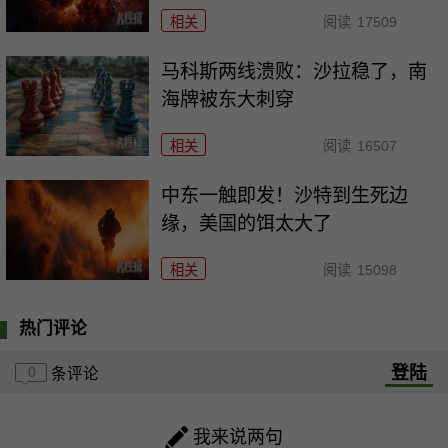
相关
阅读
17509
马科斯两线溃败：沙拉稳了，南
海牌被东大刺穿
相关
阅读
16507
中东一触即发！沙特到生死边
缘，美国的饵太大了
相关
阅读
15098
热门评论
登陆
0
条评论
我来说两句