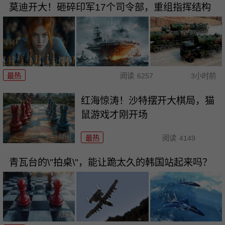
莫迪开大！砸碎印军17个司令部，重组指挥结构
最热
阅读
6257
3小时前
红海惊涛！沙特摆开大棋局，猫
鼠游戏才刚开场
最热
阅读
4149
青瓦台的\"拍桌\"，能让跪太久的韩国站起来吗？