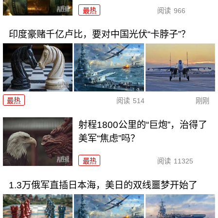
最热
阅读
966
印度豪赌千亿卢比，要对中国光伏“卡脖子”？
最热
阅读
514
刚刚
射程1800公里的“巨炮”，治得了
美军“焦虑”吗？
最热
阅读
11325
1.3万俄军直插日本海，美日的双线噩梦开始了