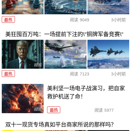
最热
阅读
9049
3小时前
美狂囤百万吨：一场提前下注的\"铜牌军备竞赛\"
最热
阅读
7123
3小时前
美利坚一场电子战演习，把自家
救护机送了命！
最热
阅读
5977
双十一现货专场真如平台商家所说的那样吗？