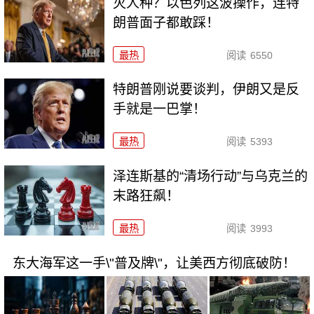
灭人种？以色列这波操作，连特
朗普面子都敢踩！
最热
阅读
6550
特朗普刚说要谈判，伊朗又是反
手就是一巴掌！
最热
阅读
5393
泽连斯基的“清场行动”与乌克兰的
末路狂飙！
最热
阅读
3993
东大海军这一手\"普及牌\"，让美西方彻底破防！