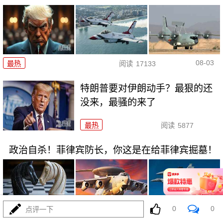
08-03
最热
阅读
17133
特朗普要对伊朗动手？最狠的还
没来，最骚的来了
最热
阅读
5877
政治自杀！菲律宾防长，你这是在给菲律宾掘墓！
0
0
点评一下
08-03
最热
阅读
6927