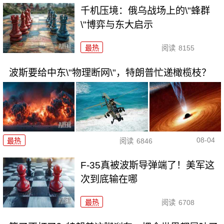
千机压境：俄乌战场上的\"蜂群
\"博弈与东大启示
最热
阅读
8155
波斯要给中东\"物理断网\"，特朗普忙递橄榄枝？
08-04
最热
阅读
6846
F-35真被波斯导弹端了！美军这
次到底输在哪
最热
阅读
6708