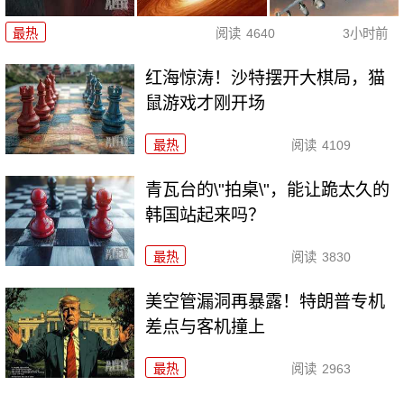
最热
阅读
4640
3小时前
红海惊涛！沙特摆开大棋局，猫
鼠游戏才刚开场
最热
阅读
4109
青瓦台的\"拍桌\"，能让跪太久的
韩国站起来吗？
最热
阅读
3830
美空管漏洞再暴露！特朗普专机
差点与客机撞上
最热
阅读
2963