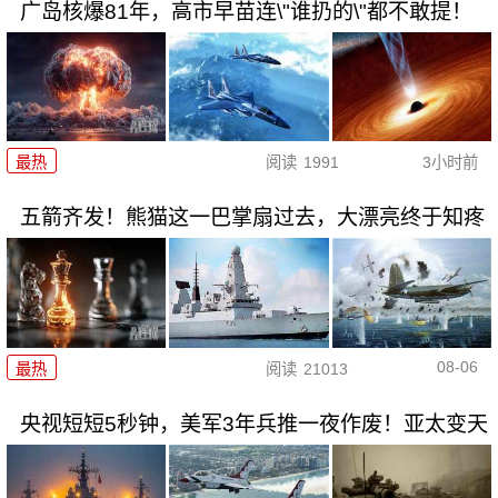
广岛核爆81年，高市早苗连\"谁扔的\"都不敢提！
最热
阅读
1991
3小时前
五箭齐发！熊猫这一巴掌扇过去，大漂亮终于知疼
08-06
最热
阅读
21013
央视短短5秒钟，美军3年兵推一夜作废！亚太变天