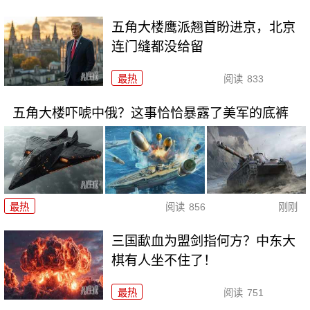
五角大楼鹰派翘首盼进京，北京
连门缝都没给留
最热
阅读
833
五角大楼吓唬中俄？这事恰恰暴露了美军的底裤
最热
阅读
856
刚刚
三国歃血为盟剑指何方？中东大
棋有人坐不住了！
最热
阅读
751