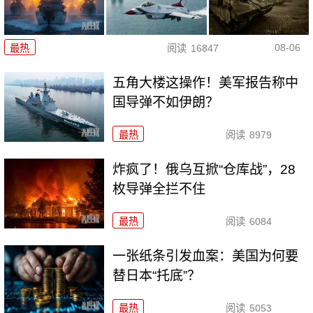
08-06
最热
阅读
16847
五角大楼这操作！美军报告称中
国导弹不如伊朗？
最热
阅读
8979
炸疯了！俄乌互掀“仓库战”，28
枚导弹全拦不住
最热
阅读
6084
一张纸条引发血案：美国为何要
替日本“托底”？
最热
阅读
5053