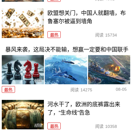
欧盟想关门，中国人就翻墙，布
鲁塞尔被逼到墙角
最热
阅读
15734
暴风来袭，这局决不能输，想赢一定要和中国联手
08-05
最热
阅读
14275
河水干了，欧洲的底裤露出来
了，“生命线”告急
最热
阅读
10358