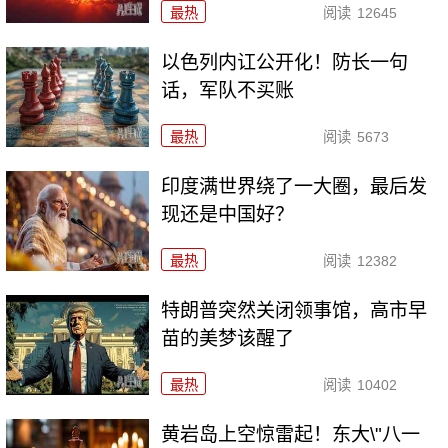
最热
阅读
12645
以色列内讧公开化！防长一句
话，军队不买账
最热
阅读
5673
印度满世界绕了一大圈，最后发
现还是中国好？
最热
阅读
12382
特朗普突然关闭领事馆，高市早
苗的美梦该醒了
最热
阅读
10402
黄岩岛上空惊雷起！东大\"八一