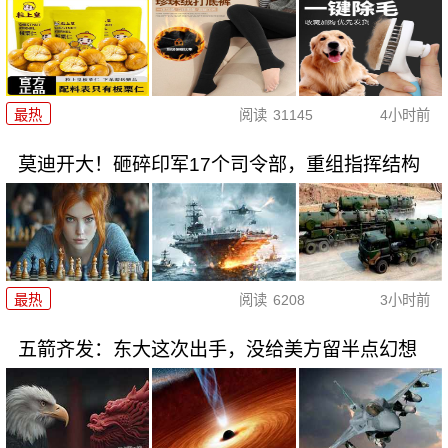
最热
阅读
31145
4小时前
莫迪开大！砸碎印军17个司令部，重组指挥结构
最热
阅读
6208
3小时前
五箭齐发：东大这次出手，没给美方留半点幻想