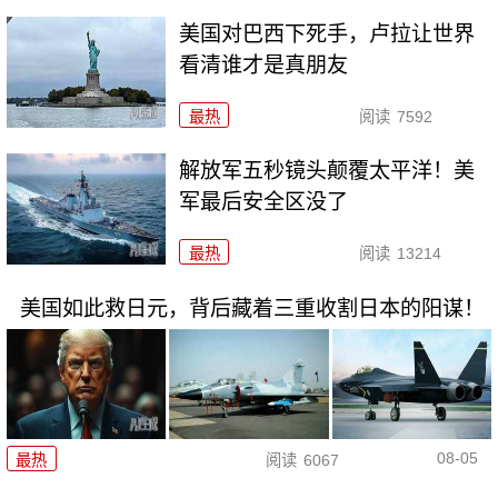
美国对巴西下死手，卢拉让世界
看清谁才是真朋友
最热
阅读
7592
解放军五秒镜头颠覆太平洋！美
军最后安全区没了
最热
阅读
13214
美国如此救日元，背后藏着三重收割日本的阳谋！
08-05
最热
阅读
6067