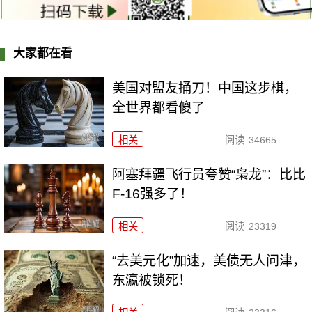
大家都在看
美国对盟友捅刀！中国这步棋，
全世界都看傻了
相关
阅读
34665
阿塞拜疆飞行员夸赞“枭龙”：比比
F-16强多了！
相关
阅读
23319
“去美元化”加速，美债无人问津，
东瀛被锁死！