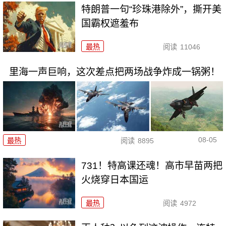
特朗普一句“珍珠港除外”，撕开美
国霸权遮羞布
最热
阅读
11046
里海一声巨响，这次差点把两场战争炸成一锅粥！
08-05
最热
阅读
8895
731！特高课还魂！高市早苗两把
火烧穿日本国运
最热
阅读
4972