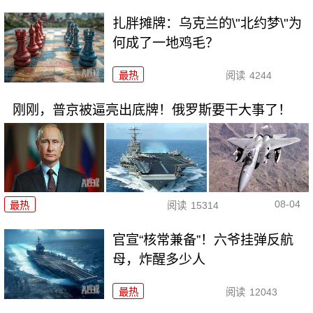
扎胖摊牌：乌克兰的\"北约梦\"为
何成了一地鸡毛？
最热
阅读
4244
刚刚，普京被逼亮出底牌！俄罗斯要干大事了！
08-04
最热
阅读
15314
官宣“核常兼备”！六爷挂弹反航
母，炸醒多少人
最热
阅读
12043