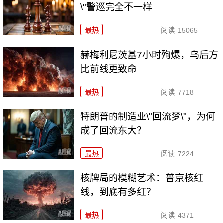
\"警巡完全不一样
最热
阅读
15065
赫梅利尼茨基7小时殉爆，乌后方
比前线更致命
最热
阅读
7718
特朗普的制造业\"回流梦\"，为何
成了回流东大？
最热
阅读
7224
核牌局的模糊艺术：普京核红
线，到底有多红？
最热
阅读
4371