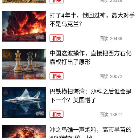
相关
阅读
23316
打了4年半，俄回过神，最大对手
不是乌克兰？
相关
阅读
20436
中国这波操作，直接把西方石化
霸权打出了原形
相关
阅读
20072
巴铁横扫海湾：沙科之后谁会是
下一个？美国懵了
相关
阅读
18627
冲之鸟礁一声炮响，高市早苗的