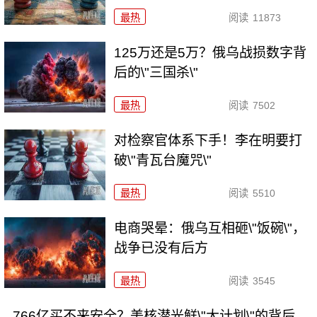
最热
阅读
11873
125万还是5万？俄乌战损数字背
后的\"三国杀\"
最热
阅读
7502
对检察官体系下手！李在明要打
破\"青瓦台魔咒\"
最热
阅读
5510
电商哭晕：俄乌互相砸\"饭碗\"，
战争已没有后方
最热
阅读
3545
766亿买不来安全？美核潜光鲜\"大计划\"的背后