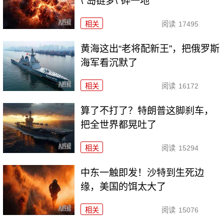
\"岛链梦\"碎一地
相关
阅读
17495
黄海这出“老将配新王”，把俄罗斯
海军看沉默了
相关
阅读
16172
算了不打了？特朗普这脚刹车，
把全世界都晃吐了
相关
阅读
15294
中东一触即发！沙特到生死边
缘，美国的饵太大了
相关
阅读
15076