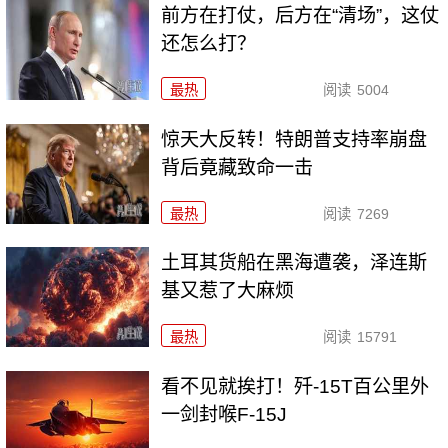
前方在打仗，后方在“清场”，这仗
还怎么打？
最热
阅读
5004
惊天大反转！特朗普支持率崩盘
背后竟藏致命一击
最热
阅读
7269
土耳其货船在黑海遭袭，泽连斯
基又惹了大麻烦
最热
阅读
15791
看不见就挨打！歼-15T百公里外
一剑封喉F-15J