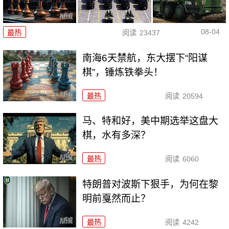
08-04
最热
阅读
23437
南海6天禁航，东大摆下“阳谋
棋”，锤炼铁拳头！
最热
阅读
20594
马、特和好，美中期选举这盘大
棋，水有多深？
最热
阅读
6060
特朗普对波斯下狠手，为何在黎
明前戛然而止？
最热
阅读
4242