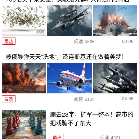
08-06
最热
阅读
5866
被俄导弹天天“洗地”，泽连斯基还在做着美梦！
08-06
最热
阅读
5104
删去28字，扩军一整本！高市的
把戏骗不了东大
最热
阅读
4961