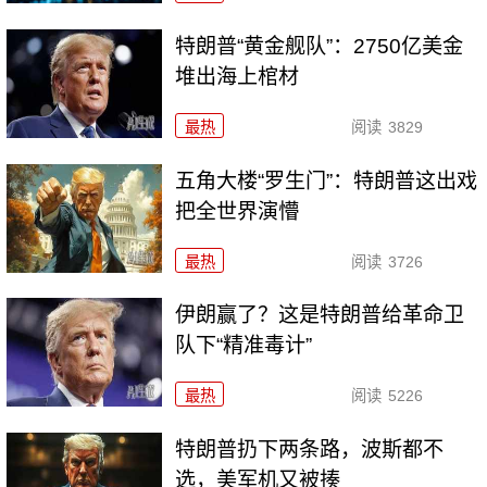
特朗普“黄金舰队”：2750亿美金
堆出海上棺材
最热
阅读
3829
五角大楼“罗生门”：特朗普这出戏
把全世界演懵
最热
阅读
3726
伊朗赢了？这是特朗普给革命卫
队下“精准毒计”
最热
阅读
5226
特朗普扔下两条路，波斯都不
选，美军机又被揍