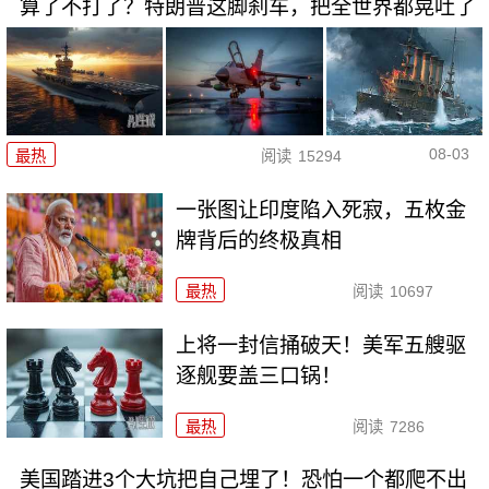
算了不打了？特朗普这脚刹车，把全世界都晃吐了
08-03
最热
阅读
15294
一张图让印度陷入死寂，五枚金
牌背后的终极真相
最热
阅读
10697
上将一封信捅破天！美军五艘驱
逐舰要盖三口锅！
最热
阅读
7286
美国踏进3个大坑把自己埋了！恐怕一个都爬不出