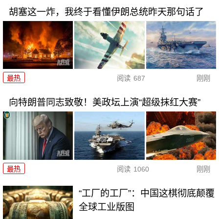
胡塞这一炸，我终于看懂伊朗总统昨天那句话了
最热
阅读
687
刚刚
向特朗普同志致敬！美政坛上演“超级抹红大赛”
最热
阅读
1060
刚刚
“工厂的工厂”：中国这棋彻底颠覆
全球工业版图