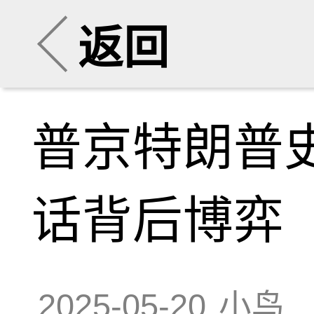
返回
普京特朗普
话背后博弈
2025-05-20
小鸟