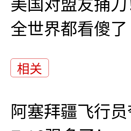
美国对盟友捅刀
全世界都看傻了
相关
阿塞拜疆飞行员