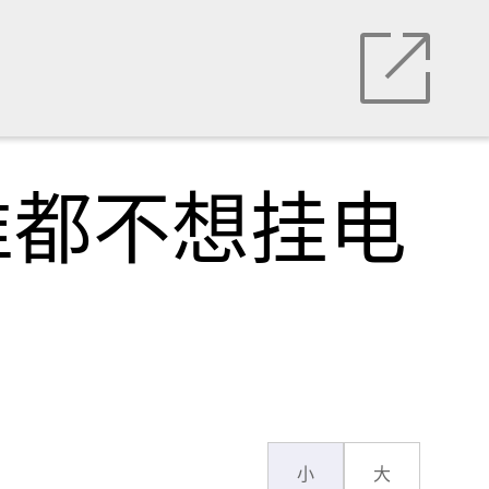
谁都不想挂电
小
大