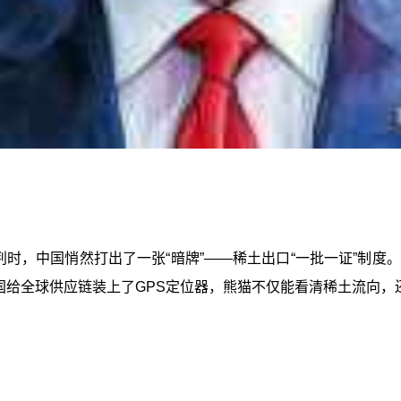
谈判时，中国悄然打出了一张“暗牌”——稀土出口“一批一证”制
国给全球供应链装上了GPS定位器，熊猫不仅能看清稀土流向，还