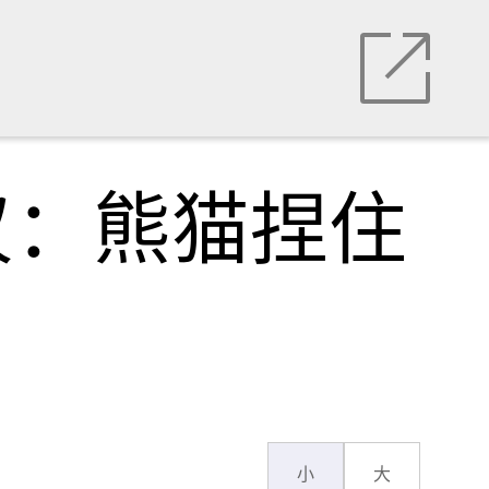
叹：熊猫捏住
小
大