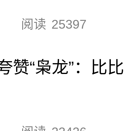
阅读
25397
夸赞“枭龙”：比比