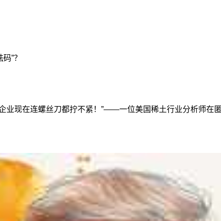
砝码”？
工企业现在连螺丝刀都拧不紧！”——一位美国稀土行业分析师在