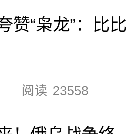
夸赞“枭龙”：比比
阅读
23558