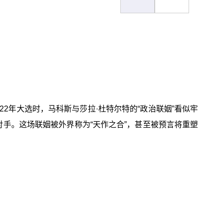
2年大选时，马科斯与莎拉·杜特尔特的“政治联姻”看似牢
对手。这场联姻被外界称为“天作之合”，甚至被预言将重塑