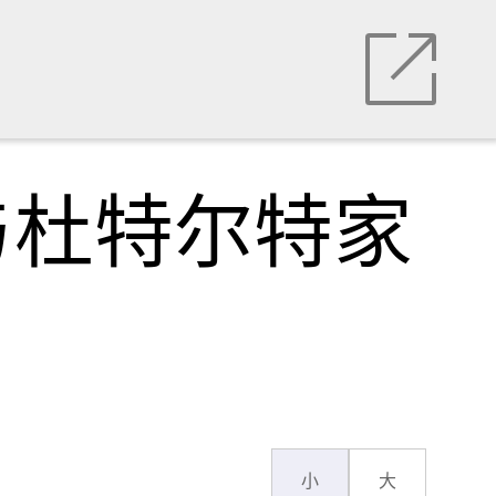
与杜特尔特家
小
大