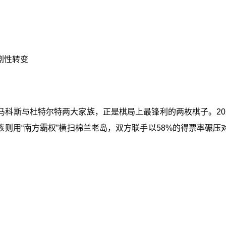
剧性转变
科斯与杜特尔特两大家族，正是棋局上最锋利的两枚棋子。202
族则用“南方霸权”横扫棉兰老岛，双方联手以58%的得票率碾压