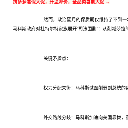
拼多多暑假大促，升温降价，全品类暑期大促 →
然而，政治蜜月的保质期仅维持了不到一
马科斯政府对杜特尔特家族展开“司法围剿”：从削减莎拉
关键矛盾点：
权力分配失衡：马科斯试图削弱副总统的
外交路线分歧：马科斯加速向美国靠拢，