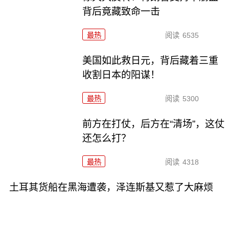
背后竟藏致命一击
最热
阅读
6535
美国如此救日元，背后藏着三重
收割日本的阳谋！
最热
阅读
5300
前方在打仗，后方在“清场”，这仗
还怎么打？
最热
阅读
4318
土耳其货船在黑海遭袭，泽连斯基又惹了大麻烦