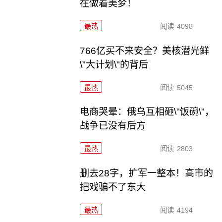
在做着美梦！
最热
阅读
4098
766亿买不来安全？美核潜光鲜
\"大计划\"的背后
最热
阅读
5045
电商哭晕：俄乌互相砸\"饭碗\"，
战争已没有后方
最热
阅读
2803
删去28字，扩军一整本！高市的
把戏骗不了东大
最热
阅读
4194