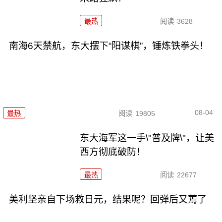
最热
阅读
3628
南海6天禁航，东大摆下“阳谋棋”，锤炼铁拳头！
08-04
最热
阅读
19805
东大海军这一手\"普及牌\"，让美
西方彻底破防！
最热
阅读
22677
美利坚亲自下场救日元，结果呢？回弹后又蔫了