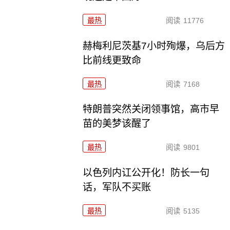
最热
阅读
11776
赫梅利尼茨基7小时殉爆，乌后方
比前线更致命
最热
阅读
7168
特朗普突然关闭领事馆，高市早
苗的美梦该醒了
最热
阅读
9801
以色列内讧公开化！防长一句
话，军队不买账
最热
阅读
5135