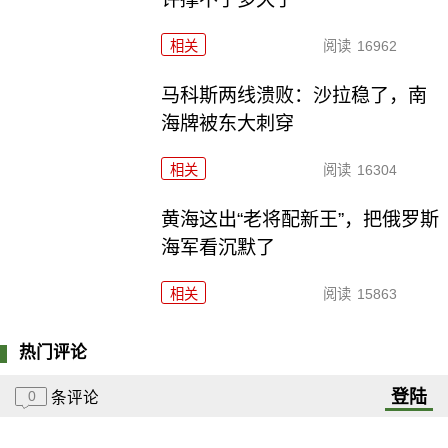
相关
阅读
16962
马科斯两线溃败：沙拉稳了，南
海牌被东大刺穿
相关
阅读
16304
黄海这出“老将配新王”，把俄罗斯
海军看沉默了
相关
阅读
15863
热门评论
登陆
0
条评论