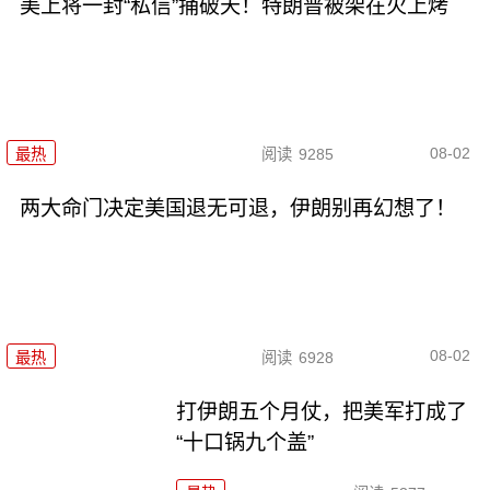
美上将一封“私信”捅破天！特朗普被架在火上烤
08-02
最热
阅读
9285
两大命门决定美国退无可退，伊朗别再幻想了！
08-02
最热
阅读
6928
打伊朗五个月仗，把美军打成了
“十口锅九个盖”