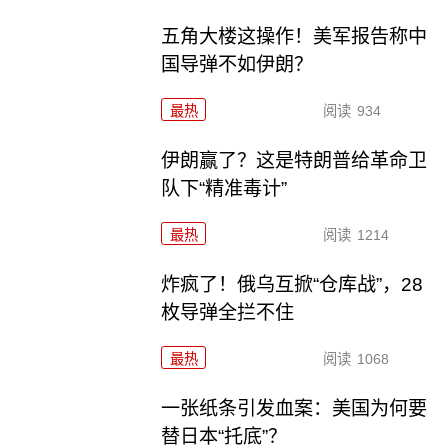
五角大楼这操作！美军报告称中
国导弹不如伊朗？
最热
阅读
934
伊朗赢了？这是特朗普给革命卫
队下“精准毒计”
最热
阅读
1214
炸疯了！俄乌互掀“仓库战”，28
枚导弹全拦不住
最热
阅读
1068
一张纸条引发血案：美国为何要
替日本“托底”？