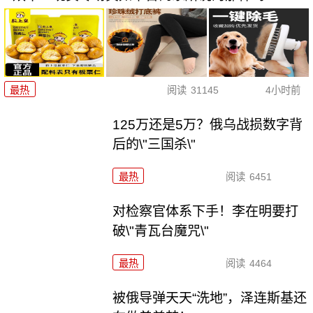
最热
阅读
31145
4小时前
125万还是5万？俄乌战损数字背
后的\"三国杀\"
最热
阅读
6451
对检察官体系下手！李在明要打
破\"青瓦台魔咒\"
最热
阅读
4464
被俄导弹天天“洗地”，泽连斯基还