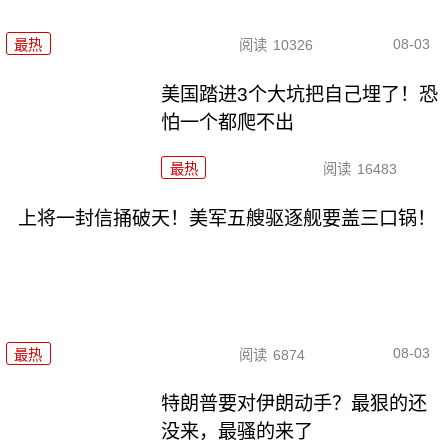
08-03
最热
阅读
10326
美国踏进3个大坑把自己埋了！恐
怕一个都爬不出
最热
阅读
16483
上将一封信捅破天！美军五艘驱逐舰要盖三口锅！
08-03
最热
阅读
6874
特朗普要对伊朗动手？最狠的还
没来，最骚的来了