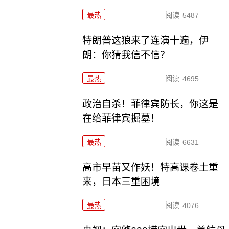
最热
阅读
5487
特朗普这狼来了连演十遍，伊
朗：你猜我信不信？
最热
阅读
4695
政治自杀！菲律宾防长，你这是
在给菲律宾掘墓！
最热
阅读
6631
高市早苗又作妖！特高课卷土重
来，日本三重困境
最热
阅读
4076