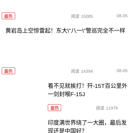
08-05
最热
阅读
15085
黄岩岛上空惊雷起！东大\"八一\"警巡完全不一样
08-05
最热
阅读
14394
看不见就挨打！歼-15T百公里外
一剑封喉F-15J
最热
阅读
11978
印度满世界绕了一大圈，最后发
现还是中国好？