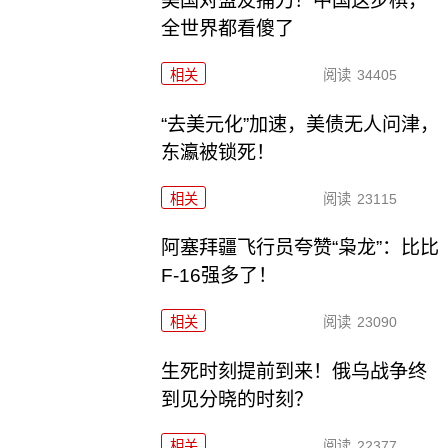
美国对盟友捅刀！中国这步棋，
全世界都看傻了
相关
阅读
34405
“去美元化”加速，美债无人问津，
东瀛被锁死！
相关
阅读
23115
阿塞拜疆飞行员夸赞“枭龙”：比比
F-16强多了！
相关
阅读
23090
生死时刻提前到来！俄乌战争终
到见分晓的时刻？
相关
阅读
22377