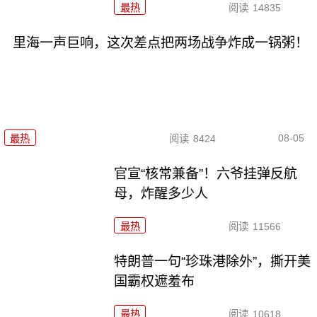
最热
阅读
14835
里海一声巨响，这次差点把两场战争炸成一锅粥！
08-05
最热
阅读
8424
官宣“核常兼备”！六爷挂弹反航
母，炸醒多少人
最热
阅读
11566
特朗普一句“珍珠港除外”，撕开美
国霸权遮羞布
最热
阅读
10618