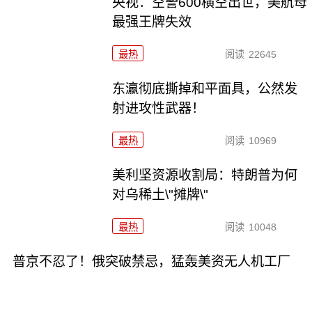
央视：空警600横空出世，美航母
最强王牌失效
最热
阅读
22645
东瀛彻底撕掉和平面具，公然发
射进攻性武器！
最热
阅读
10969
美利坚资源收割局：特朗普为何
对乌稀土\"摊牌\"
最热
阅读
10048
普京不忍了！俄突破禁忌，猛轰美资无人机工厂