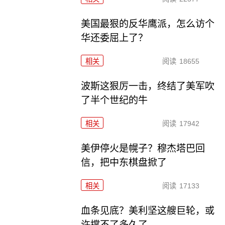
美国最狠的反华鹰派，怎么访个
华还委屈上了？
相关
阅读
18655
波斯这狠厉一击，终结了美军吹
了半个世纪的牛
相关
阅读
17942
美伊停火是幌子？穆杰塔巴回
信，把中东棋盘掀了
相关
阅读
17133
血条见底？美利坚这艘巨轮，或
许撑不了多久了