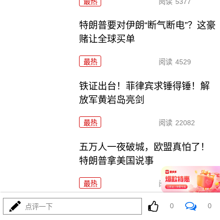
最热
阅读
5377
特朗普要对伊朗“断气断电”？这豪
赌让全球买单
最热
阅读
4529
铁证出台！菲律宾求锤得锤！解
放军黄岩岛亮剑
最热
阅读
22082
五万人一夜破城，欧盟真怕了！
特朗普拿美国说事
最热
阅读
14962
0
0
哈马斯还是跪了？特朗普高调宣
点评一下