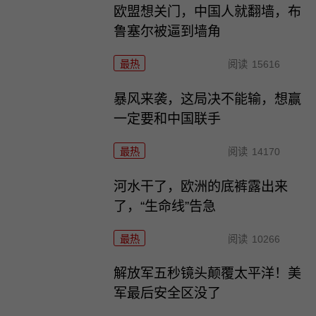
欧盟想关门，中国人就翻墙，布
鲁塞尔被逼到墙角
最热
阅读
15616
暴风来袭，这局决不能输，想赢
一定要和中国联手
最热
阅读
14170
河水干了，欧洲的底裤露出来
了，“生命线”告急
最热
阅读
10266
解放军五秒镜头颠覆太平洋！美
军最后安全区没了