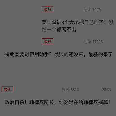
最热
阅读
7220
美国踏进3个大坑把自己埋了！恐
怕一个都爬不出
最热
阅读
17028
特朗普要对伊朗动手？最狠的还没来，最骚的来了
08-03
最热
阅读
5816
政治自杀！菲律宾防长，你这是在给菲律宾掘墓！