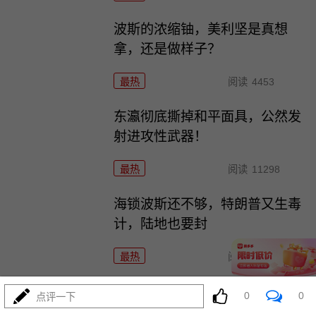
波斯的浓缩铀，美利坚是真想
拿，还是做样子？
最热
阅读
4453
东瀛彻底撕掉和平面具，公然发
射进攻性武器！
最热
阅读
11298
海锁波斯还不够，特朗普又生毒
计，陆地也要封
最热
阅读
8694
4万吨老将压阵，054B新锐亮
0
0
点评一下
相：美菲仔细品品