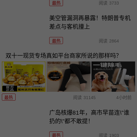
最热
阅读
3733
美空管漏洞再暴露！特朗普专机
差点与客机撞上
最热
阅读
2864
双十一现货专场真如平台商家所说的那样吗？
最热
阅读
31145
4小时前
广岛核爆81年，高市早苗连\"谁
扔的\"都不敢提！
最热
阅读
1903