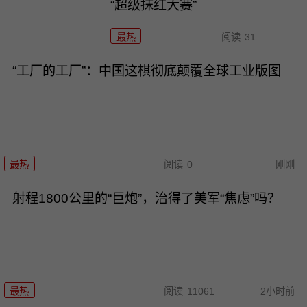
“超级抹红大赛”
最热
阅读
31
“工厂的工厂”：中国这棋彻底颠覆全球工业版图
最热
阅读
0
刚刚
射程1800公里的“巨炮”，治得了美军“焦虑”吗？
最热
阅读
11061
2小时前