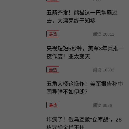
五箭齐发！熊猫这一巴掌扇过
去，大漂亮终于知疼
最热
阅读
20811
央视短短5秒钟，美军3年兵推一
夜作废！亚太变天
最热
阅读
16632
五角大楼这操作！美军报告称中
国导弹不如伊朗？
最热
阅读
8826
炸疯了！俄乌互掀“仓库战”，28
枚导弹全拦不住