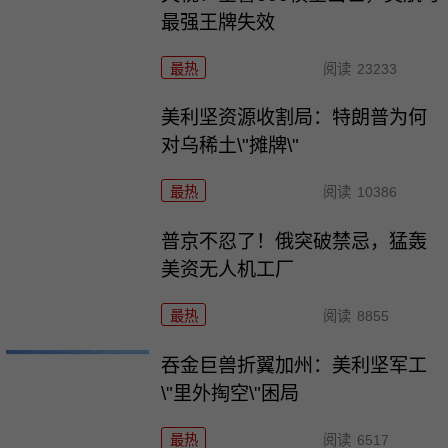
最强王牌失效
最热
阅读
23233
美利坚资源收割局：特朗普为何
对乌稀土\"摊牌\"
最热
阅读
10386
普京不忍了！俄突破禁忌，猛轰
美资无人机工厂
最热
阅读
8855
吞金巨兽折翼加州：美利坚军工
\"里外掏空\"困局
最热
阅读
6517