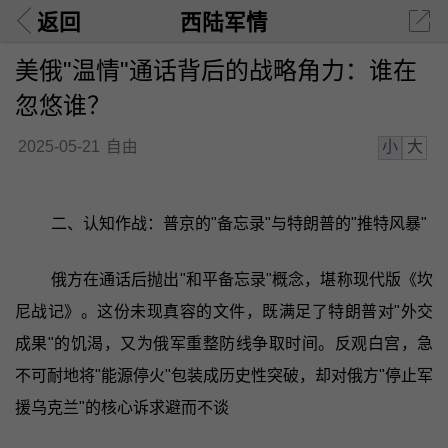
返回
西陆军情
美俄"温情"通话背后的战略角力：谁在
忽悠谁？
小
大
2025-05-21
自由
二、认知作战：普京的"备忘录"与特朗普的"推特风暴"
俄方在通话后抛出"和平备忘录"概念，堪称现代版《坎
尼战记》。这份未现真容的文件，既满足了特朗普对"外交
成果"的饥渴，又为俄军重整防线争取时间。反观白宫，急
不可耐地将"能源停火"包装成历史性突破，却对俄方"停止军
援乌克兰"的核心诉求避而不谈