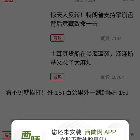
惊天大反转！特朗普支持率崩盘
背后竟藏致命一击
最热
阅读
7184
土耳其货船在黑海遭袭，泽连斯
基又惹了大麻烦
最热
阅读
15704
看不见就挨打！歼-15T百公里外一剑封喉F-15J
08-05
最热
阅读
12536