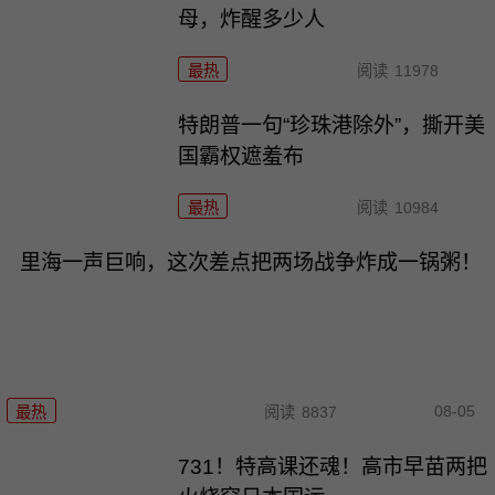
母，炸醒多少人
最热
阅读
11978
特朗普一句“珍珠港除外”，撕开美
国霸权遮羞布
最热
阅读
10984
里海一声巨响，这次差点把两场战争炸成一锅粥！
08-05
最热
阅读
8837
731！特高课还魂！高市早苗两把