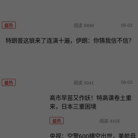
08-03
最热
阅读
6898
特朗普这狼来了连演十遍，伊朗：你猜我信不信？
08-03
最热
阅读
5041
高市早苗又作妖！特高课卷土重
来，日本三重困境
最热
阅读
4416
央视：空警600横空出世，美航母