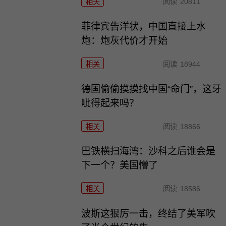
相关
阅读
20811
菲律宾告洋状，中国直接上水
炮：炮灰代价才开始
相关
阅读
18944
德国偷偷摸摸找中国“命门”，这牙
呲得起来吗？
相关
阅读
18866
巴铁横扫海湾：沙科之后谁会是
下一个？美国懵了
相关
阅读
18586
波斯这狠厉一击，终结了美军吹