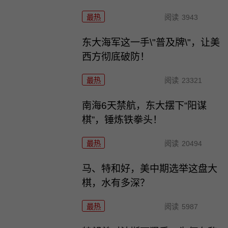
最热
阅读
3943
东大海军这一手\"普及牌\"，让美
西方彻底破防！
最热
阅读
23321
南海6天禁航，东大摆下“阳谋
棋”，锤炼铁拳头！
最热
阅读
20494
马、特和好，美中期选举这盘大
棋，水有多深？
最热
阅读
5987