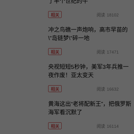
了半个世纪的牛
相关
阅读
18102
冲之鸟礁一声炮响，高市早苗的
\"岛链梦\"碎一地
相关
阅读
17471
央视短短5秒钟，美军3年兵推一
夜作废！亚太变天
相关
阅读
16632
黄海这出“老将配新王”，把俄罗斯
海军看沉默了
相关
阅读
16114