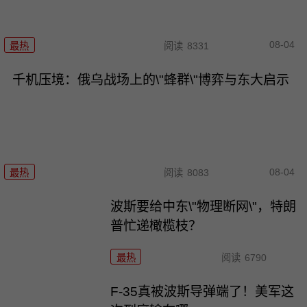
08-04
最热
阅读
8331
千机压境：俄乌战场上的\"蜂群\"博弈与东大启示
08-04
最热
阅读
8083
波斯要给中东\"物理断网\"，特朗
普忙递橄榄枝？
最热
阅读
6790
F-35真被波斯导弹端了！美军这