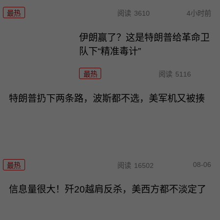
最热
阅读
3610
4小时前
伊朗赢了？这是特朗普给革命卫
队下“精准毒计”
最热
阅读
5116
特朗普扔下两条路，波斯都不选，美军机又被揍
08-06
最热
阅读
16502
信息量很大！歼20越肩反杀，美西方都不淡定了