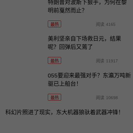
特朗普对波斯下狠手，为何在黎
明前戛然而止？
最热
阅读
4165
美利坚亲自下场救日元，结果
呢？回弹后又蔫了
最热
阅读
11917
055要迎来最强对手？东瀛万吨新
驱已上船台！
最热
阅读
10698
科幻片照进了现实，东大机器狼驮着武器冲锋！