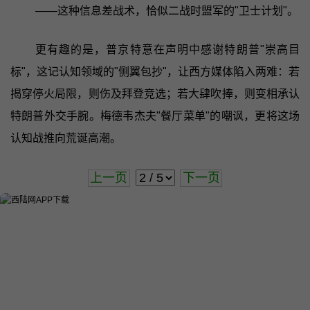
——这种信息差战术，恰似二战时盟军的"卫士计划"。
更有趣的是，普京特意在声明中感谢特朗普"崇高目
标"，这记认知领域的"侧翼包抄"，让西方媒体陷入两难：若
揭穿停火局限，则伤及拜登竞选；若大肆吹捧，则变相承认
特朗普外交手腕。梅德韦杰夫"餐厅菜单"的嘲讽，更将这场
认知战推向荒诞高潮。
上一页
下一页