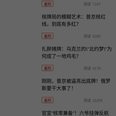
最热
阅读
7167
核牌局的模糊艺术：普京核红
线，到底有多红？
最热
阅读
4282
扎胖摊牌：乌克兰的\"北约梦\"为
何成了一地鸡毛？
最热
阅读
4170
刚刚，普京被逼亮出底牌！俄罗
斯要干大事了！
最热
阅读
15255
官宣“核常兼备”！六爷挂弹反航