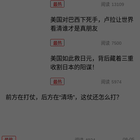
最热
阅读
13109
美国对巴西下死手，卢拉让世界
看清谁才是真朋友
最热
阅读
7500
美国如此救日元，背后藏着三重
收割日本的阳谋！
最热
阅读
5974
前方在打仗，后方在“清场”，这仗还怎么打？
08-05
最热
阅读
4924