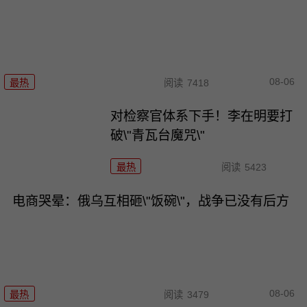
08-06
最热
阅读
7418
对检察官体系下手！李在明要打
破\"青瓦台魔咒\"
最热
阅读
5423
电商哭晕：俄乌互相砸\"饭碗\"，战争已没有后方
08-06
最热
阅读
3479