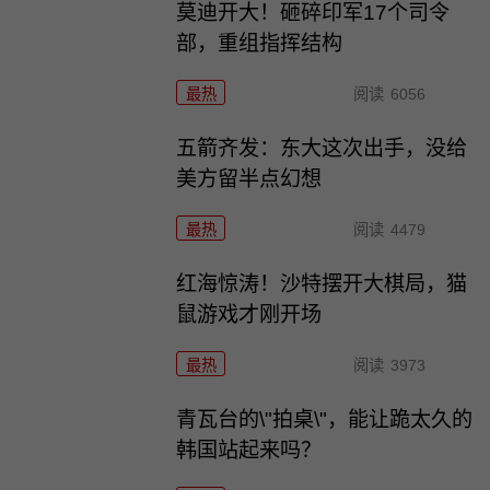
莫迪开大！砸碎印军17个司令
部，重组指挥结构
最热
阅读
6056
五箭齐发：东大这次出手，没给
美方留半点幻想
最热
阅读
4479
红海惊涛！沙特摆开大棋局，猫
鼠游戏才刚开场
最热
阅读
3973
青瓦台的\"拍桌\"，能让跪太久的
韩国站起来吗？