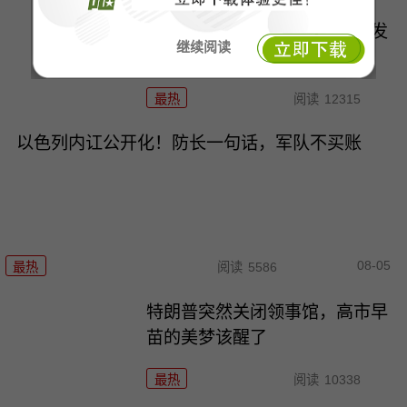
印度满世界绕了一大圈，最后发
继续阅读
现还是中国好？
最热
阅读
12315
以色列内讧公开化！防长一句话，军队不买账
08-05
最热
阅读
5586
特朗普突然关闭领事馆，高市早
苗的美梦该醒了
最热
阅读
10338