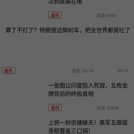
次到底输在哪
最热
阅读
6645
算了不打了？特朗普这脚刹车，把全世界都晃吐了
08-03
最热
阅读
15176
一张图让印度陷入死寂，五枚金
牌背后的终极真相
最热
阅读
10648
上将一封信捅破天！美军五艘驱
逐舰要盖三口锅！