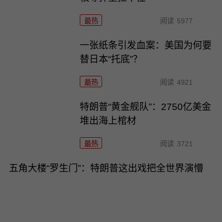
最热
阅读
5977
一张纸条引发血案：美国为何要
替日本“托底”？
最热
阅读
4921
特朗普“黄金舰队”：2750亿美金
堆出海上棺材
最热
阅读
3721
五角大楼“罗生门”：特朗普这出戏把全世界演懵