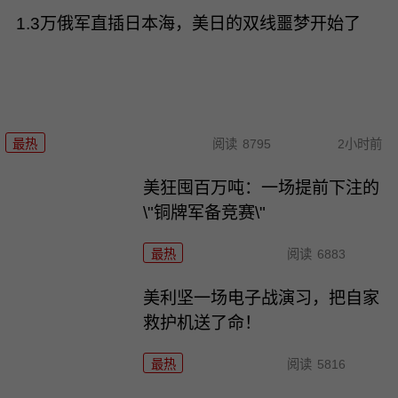
1.3万俄军直插日本海，美日的双线噩梦开始了
最热
阅读
8795
2小时前
美狂囤百万吨：一场提前下注的
\"铜牌军备竞赛\"
最热
阅读
6883
美利坚一场电子战演习，把自家
救护机送了命！
最热
阅读
5816