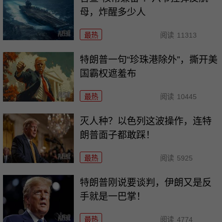
母，炸醒多少人
最热
阅读
11313
特朗普一句“珍珠港除外”，撕开美
国霸权遮羞布
最热
阅读
10445
灭人种？以色列这波操作，连特
朗普面子都敢踩！
最热
阅读
5925
特朗普刚说要谈判，伊朗又是反
手就是一巴掌！
最热
阅读
4774