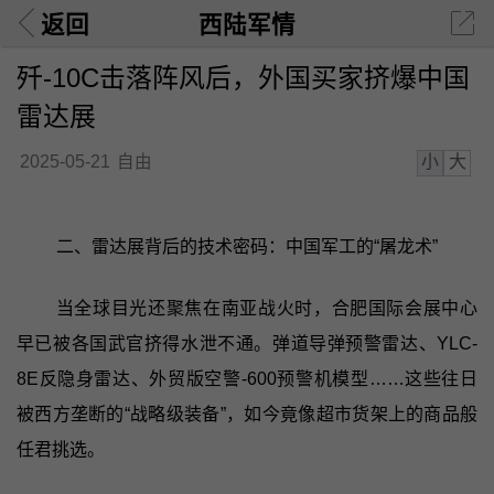
返回
西陆军情
歼-10C击落阵风后，外国买家挤爆中国
雷达展
小
大
2025-05-21
自由
二、雷达展背后的技术密码：中国军工的“屠龙术”
当全球目光还聚焦在南亚战火时，合肥国际会展中心
早已被各国武官挤得水泄不通。弹道导弹预警雷达、YLC-
8E反隐身雷达、外贸版空警-600预警机模型……这些往日
被西方垄断的“战略级装备”，如今竟像超市货架上的商品般
任君挑选。