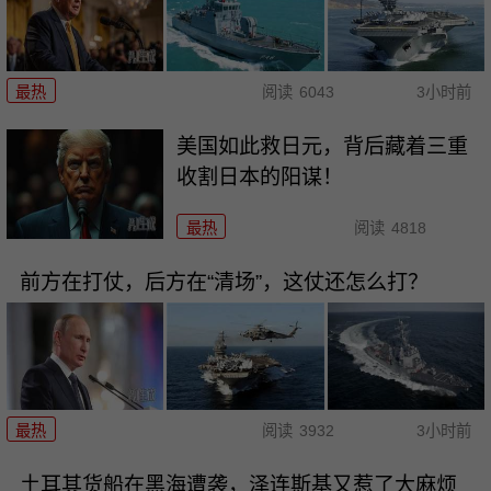
最热
阅读
6043
3小时前
美国如此救日元，背后藏着三重
收割日本的阳谋！
最热
阅读
4818
前方在打仗，后方在“清场”，这仗还怎么打？
最热
阅读
3932
3小时前
土耳其货船在黑海遭袭，泽连斯基又惹了大麻烦