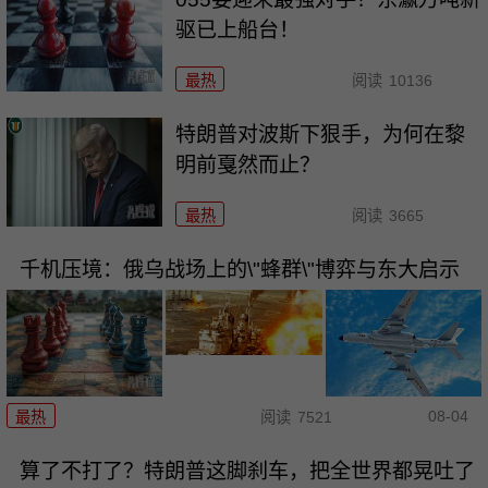
驱已上船台！
最热
阅读
10136
特朗普对波斯下狠手，为何在黎
明前戛然而止？
最热
阅读
3665
千机压境：俄乌战场上的\"蜂群\"博弈与东大启示
08-04
最热
阅读
7521
算了不打了？特朗普这脚刹车，把全世界都晃吐了