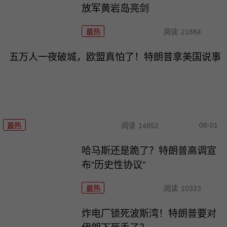
放军黄岩岛亮剑
最热
阅读
21884
五万人一夜破城，欧盟真怕了！特朗普拿美国说事
08-01
最热
阅读
14852
哈马斯还是跪了？特朗普高调宣
布“历史性协议”
最热
阅读
10323
炸电厂锁死波斯湾！特朗普要对