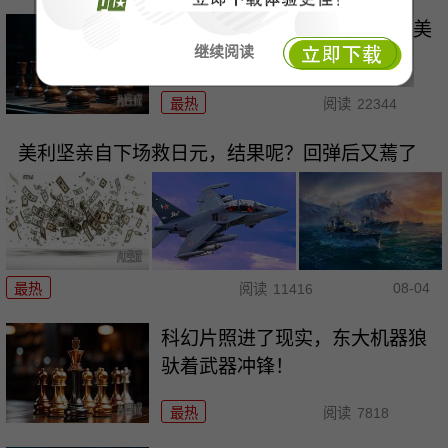
东大海军这一手\"普及牌\"，让美
继续阅读
西方彻底破防！
最热
阅读
22344
美利坚亲自下场救日元，结果呢？回弹后又蔫了
08-04
最热
阅读
11416
科幻片照进了现实，东大机器狼
驮着武器冲锋！
最热
阅读
7818