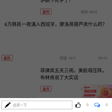
伊朗下死手了？
最热
阅读
8916
6万移民一夜涌入西班牙，摩洛哥葫芦卖什么药？
08-01
最热
阅读
7677
菲律宾五天三闹，美航母压阵，
布林肯说了大实话
最热
阅读
26826
歼-36五架原型机轮番上天，美F-
0
0
点评一下
47还在PPT画鸭翼