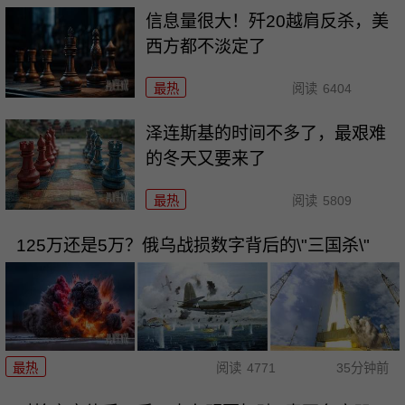
信息量很大！歼20越肩反杀，美
西方都不淡定了
最热
阅读
6404
泽连斯基的时间不多了，最艰难
的冬天又要来了
最热
阅读
5809
125万还是5万？俄乌战损数字背后的\"三国杀\"
最热
阅读
4771
35分钟前