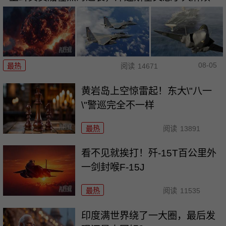
08-05
最热
阅读
14671
黄岩岛上空惊雷起！东大\"八一
\"警巡完全不一样
最热
阅读
13891
看不见就挨打！歼-15T百公里外
一剑封喉F-15J
最热
阅读
11535
印度满世界绕了一大圈，最后发