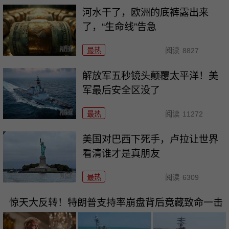
河水干了，欧洲的底裤露出来
了，“生命线”告急
最热
阅读
8827
解放军五秒镜头颠覆太平洋！美
军最后安全区没了
最热
阅读
11272
美国对巴西下死手，卢拉让世界
看清谁才是真朋友
最热
阅读
6309
惊天大反转！特朗普支持率崩盘背后竟藏致命一击