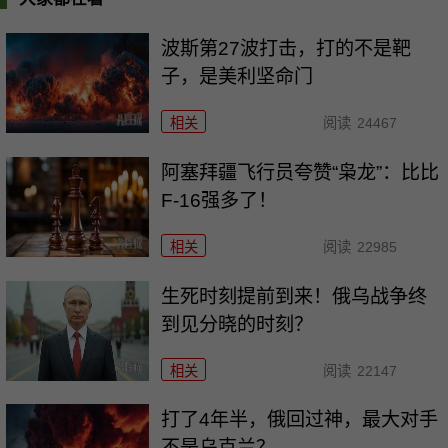
波斯第27波打击，打的不是靶
子，是美利坚命门
相关
阅读
24467
阿塞拜疆飞行员夸赞“枭龙”：比比
F-16强多了！
相关
阅读
22985
生死时刻提前到来！俄乌战争终
到见分晓的时刻？
相关
阅读
22147
打了4年半，俄回过神，最大对手
不是乌克兰？