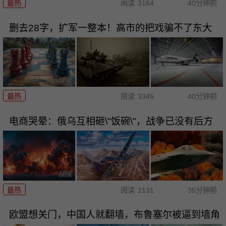
最热
阅读
3164
40分钟前
删去28字，扩军一整本！高市的把戏骗不了东大
最热
阅读
3345
40分钟前
电商哭晕：俄乌互相砸\"饭碗\"，战争已没有后方
最热
阅读
2131
35分钟前
欧盟想关门，中国人就翻墙，布鲁塞尔被逼到墙角