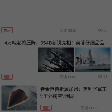
08-03
最热
阅读
8210
4万吨老将压阵，054B新锐亮相：美菲仔细品品
08-03
最热
阅读
8000
吞金巨兽折翼加州：美利坚军工
\"里外掏空\"困局
最热
阅读
6052