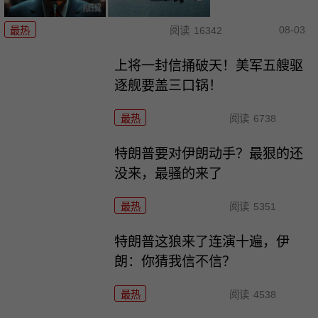
08-03
最热
阅读
16342
上将一封信捅破天！美军五艘驱
逐舰要盖三口锅！
最热
阅读
6738
特朗普要对伊朗动手？最狠的还
没来，最骚的来了
最热
阅读
5351
特朗普这狼来了连演十遍，伊
朗：你猜我信不信？
最热
阅读
4538