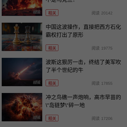
相关
阅读
20142
中国这波操作，直接把西方石化
霸权打出了原形
相关
阅读
19775
波斯这狠厉一击，终结了美军吹
了半个世纪的牛
相关
阅读
17855
冲之鸟礁一声炮响，高市早苗的
\"岛链梦\"碎一地
相关
阅读
17206