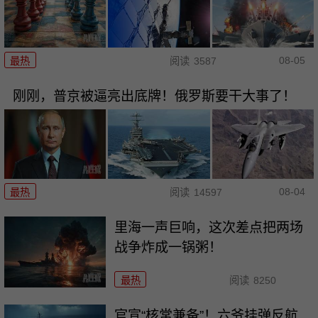
08-05
最热
阅读
3587
刚刚，普京被逼亮出底牌！俄罗斯要干大事了！
08-04
最热
阅读
14597
里海一声巨响，这次差点把两场
战争炸成一锅粥！
最热
阅读
8250
官宣“核常兼备”！六爷挂弹反航