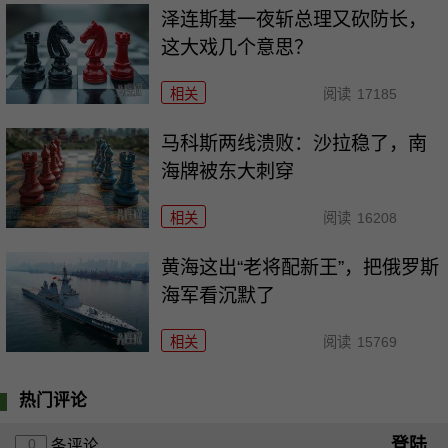
泽连斯基一夜斩总理又砍防长，
这大戏几个意思？
相关
阅读
17185
马科斯两线溃败：沙拉稳了，南
海牌被东大刺穿
相关
阅读
16208
黄海这出“老将配新王”，把俄罗斯
海军看沉默了
相关
阅读
15769
热门评论
登陆
0
条评论