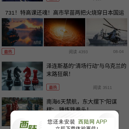
731！特高课还魂！高市早苗两把火烧穿日本国运
08-04
最热
阅读
4393
泽连斯基的“清场行动”与乌克兰的
末路狂飙！
最热
阅读
3511
南海6天禁航，东大摆下“阳谋
棋”，锤炼铁拳头！
最热
阅读
19468