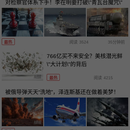
对检察官体系下手！李在明要打破\"青瓦台魔咒\"
最热
阅读
3524
35分钟前
766亿买不来安全？美核潜光鲜
\"大计划\"的背后
最热
阅读
4215
被俄导弹天天“洗地”，泽连斯基还在做着美梦！