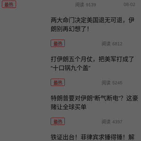
08-02
最热
阅读
9139
两大命门决定美国退无可退，伊
朗别再幻想了！
最热
阅读
6812
打伊朗五个月仗，把美军打成了
“十口锅九个盖”
最热
阅读
5245
特朗普要对伊朗“断气断电”？这豪
赌让全球买单
最热
阅读
4397
铁证出台！菲律宾求锤得锤！解