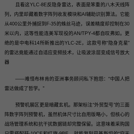
且看这YLC-8E反隐身雷达，表面是笨重的八木天线阵
列，内里却藏着数字阵列收发模块和AI辅助识别算法。它能
从400公里外捕捉到F-35的蛛丝马迹，误差精度却控制在30
米以内，这等性能连美军现役的AN/TPY-4都自叹弗如。更
绝的是中电科14所新推出的YLC-2E，这款号称“隐身克星”
的雷达竟能通过自适应变频技术，让吸波涂层变成信号放大
器
——难怪布林肯的亚洲事务顾问私下抱怨：“中国人把
雷达做成了哲学。”
预警机展区更是暗藏玄机。那架标注“外贸型号”的三面
阵数字阵列预警机，虽然机体尺寸比自用版略小，但核心的
战场管理系统和抗干扰数据链却完整保留。这意味着采购国
只需搭配歼-10CE和红旗-9BE，就能复刻巴基斯坦的“空天