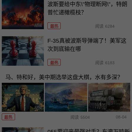
波斯要给中东\"物理断网\"，特朗
普忙递橄榄枝？
最热
阅读
6284
F-35真被波斯导弹端了！美军这
次到底输在哪
最热
阅读
6183
马、特和好，美中期选举这盘大棋，水有多深？
08-04
最热
阅读
5504
055要迎来最强对手？东瀛万吨新