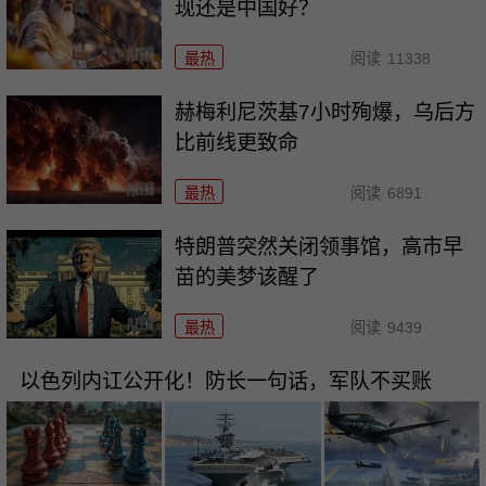
现还是中国好？
最热
阅读
11338
赫梅利尼茨基7小时殉爆，乌后方
比前线更致命
最热
阅读
6891
特朗普突然关闭领事馆，高市早
苗的美梦该醒了
最热
阅读
9439
以色列内讧公开化！防长一句话，军队不买账