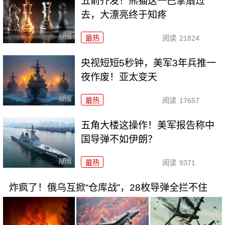
五箭齐发！熊猫这一巴掌扇过
去，大漂亮终于知疼
最热
阅读
21824
央视短短5秒钟，美军3年兵推一
夜作废！亚太变天
最热
阅读
17657
五角大楼这操作！美军报告称中
国导弹不如伊朗？
最热
阅读
9371
炸疯了！俄乌互掀“仓库战”，28枚导弹全拦不住