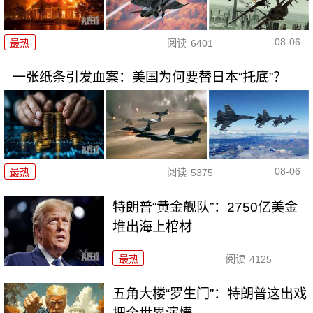
08-06
最热
阅读
6401
一张纸条引发血案：美国为何要替日本“托底”？
08-06
最热
阅读
5375
特朗普“黄金舰队”：2750亿美金
堆出海上棺材
最热
阅读
4125
五角大楼“罗生门”：特朗普这出戏