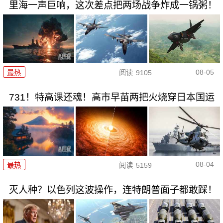
里海一声巨响，这次差点把两场战争炸成一锅粥！
08-05
最热
阅读
9105
731！特高课还魂！高市早苗两把火烧穿日本国运
08-04
最热
阅读
5159
灭人种？以色列这波操作，连特朗普面子都敢踩！