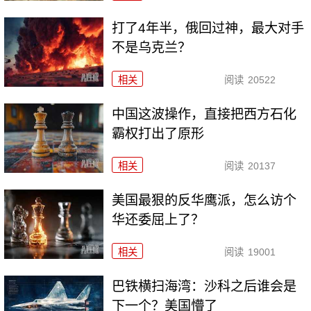
打了4年半，俄回过神，最大对手
不是乌克兰？
相关
阅读
20522
中国这波操作，直接把西方石化
霸权打出了原形
相关
阅读
20137
美国最狠的反华鹰派，怎么访个
华还委屈上了？
相关
阅读
19001
巴铁横扫海湾：沙科之后谁会是
下一个？美国懵了