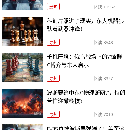
最热
阅读
10952
科幻片照进了现实，东大机器狼
驮着武器冲锋！
最热
阅读
8546
千机压境：俄乌战场上的\"蜂群
\"博弈与东大启示
最热
阅读
8327
波斯要给中东\"物理断网\"，特朗
普忙递橄榄枝？
最热
阅读
7010
F-35真被波斯导弹端了！美军这