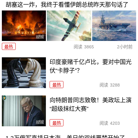
胡塞这一炸，我终于看懂伊朗总统昨天那句话了
最热
阅读
3865
2小时前
印度豪赌千亿卢比，要对中国光
伏“卡脖子”？
最热
阅读
3288
向特朗普同志致敬！美政坛上演
“超级抹红大赛”
最热
阅读
4203