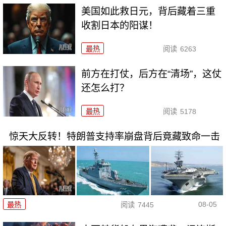
美国如此救日元，背后藏着三重
收割日本的阳谋！
最热
阅读
6263
前方在打仗，后方在“清场”，这仗
还怎么打？
最热
阅读
5178
惊天大反转！特朗普支持率崩盘背后竟藏致命一击
08-05
最热
阅读
7445