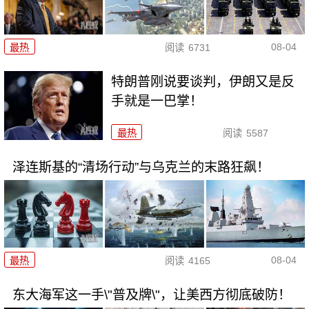
08-04
最热
阅读
6731
特朗普刚说要谈判，伊朗又是反
手就是一巴掌！
最热
阅读
5587
泽连斯基的“清场行动”与乌克兰的末路狂飙！
08-04
最热
阅读
4165
东大海军这一手\"普及牌\"，让美西方彻底破防！