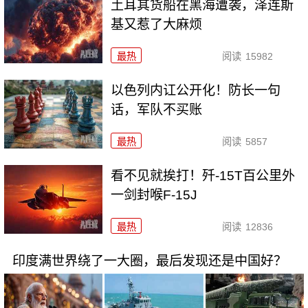
土耳其货船在黑海遭袭，泽连斯
基又惹了大麻烦
最热
阅读
15982
以色列内讧公开化！防长一句
话，军队不买账
最热
阅读
5857
看不见就挨打！歼-15T百公里外
一剑封喉F-15J
最热
阅读
12836
印度满世界绕了一大圈，最后发现还是中国好？