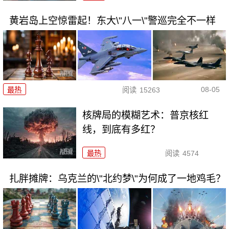
黄岩岛上空惊雷起！东大\"八一\"警巡完全不一样
08-05
最热
阅读
15263
核牌局的模糊艺术：普京核红
线，到底有多红？
最热
阅读
4574
扎胖摊牌：乌克兰的\"北约梦\"为何成了一地鸡毛？