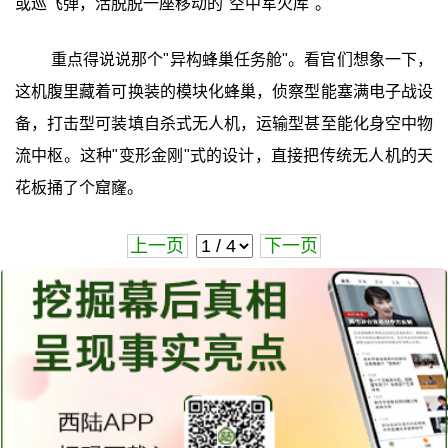
或巡飞弹，活脱脱一座移动的"空中军火库"。
重点得说说那个"异构蜂巢任务舱"。看官们想象一下，
这机腹里藏着可换装的模块化蜂巢，侦察型能塞满电子战设
备，打击型可装填自杀式无人机，运输型甚至能化身空中物
流中枢。这种"变形金刚"式的设计，直接把传统无人机的天
花板捅了个窟窿。
上一页
下一页