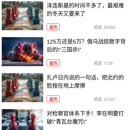
泽连斯基的时间不多了，最艰难
的冬天又要来了
最热
阅读
10204
125万还是5万？俄乌战损数字背
后的\"三国杀\"
最热
阅读
7735
扎卢日内说的一句话，把北约的
脸按在地上摩擦
最热
阅读
12181
对检察官体系下手！李在明要打
破\"青瓦台魔咒\"