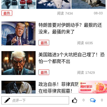
08-03
最热
阅读
7434
特朗普要对伊朗动手？最狠的还
没来，最骚的来了
最热
阅读
6035
美国踏进3个大坑把自己埋了！恐
怕一个都爬不出
最热
阅读
17429
政治自杀！菲律宾防长，你这是
在给菲律宾掘墓！
0
0
点评一下
最热
阅读
7046