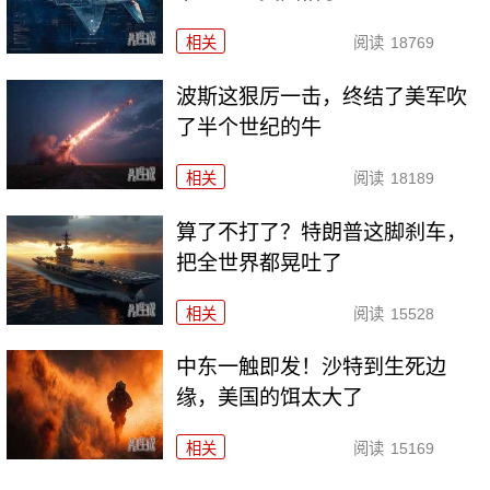
相关
阅读
18769
波斯这狠厉一击，终结了美军吹
了半个世纪的牛
相关
阅读
18189
算了不打了？特朗普这脚刹车，
把全世界都晃吐了
相关
阅读
15528
中东一触即发！沙特到生死边
缘，美国的饵太大了
相关
阅读
15169