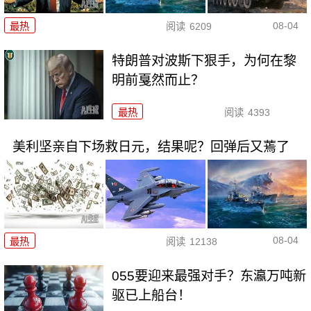
08-04
最热
阅读
6209
特朗普对波斯下狠手，为何在黎
明前戛然而止？
最热
阅读
4393
美利坚亲自下场救日元，结果呢？回弹后又蔫了
08-04
最热
阅读
12138
055要迎来最强对手？东瀛万吨新
驱已上船台！