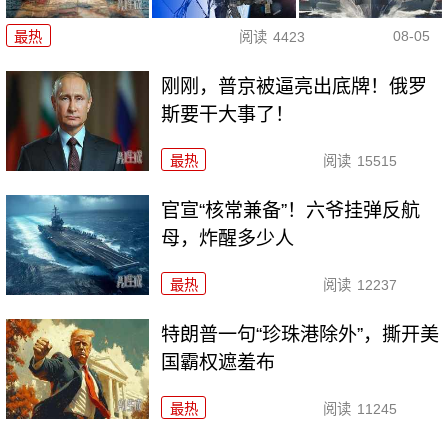
08-05
最热
阅读
4423
刚刚，普京被逼亮出底牌！俄罗
斯要干大事了！
最热
阅读
15515
官宣“核常兼备”！六爷挂弹反航
母，炸醒多少人
最热
阅读
12237
特朗普一句“珍珠港除外”，撕开美
国霸权遮羞布
最热
阅读
11245