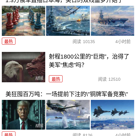
1.3万俄军直插日本海，美日的双线噩梦开始了
最热
阅读
10135
4小时前
射程1800公里的“巨炮”，治得了
美军“焦虑”吗？
最热
阅读
12510
美狂囤百万吨：一场提前下注的\"铜牌军备竞赛\"
最热
阅读
8126
4小时前