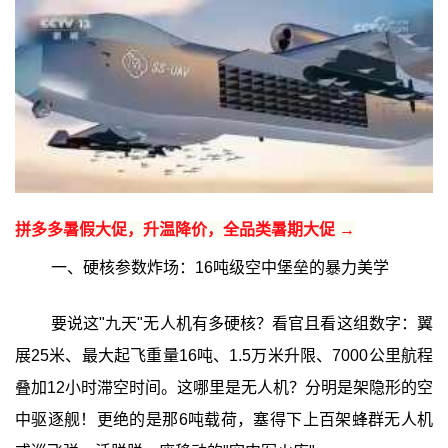
拼多多暑假大促，升温降价，全品类暑期大促 →
一、硬核参数炸场：16吨级空中堡垒的暴力美学
要说这"九天"无人机有多硬核？看官且看这组数字：翼
展25米、最大起飞重量16吨、1.5万米升限、7000公里航程
叠加12小时滞空时间。这哪里是无人机？分明是架隐形的空
中驱逐舰！更绝的是那6吨载荷，塞得下上百架蜂群无人机