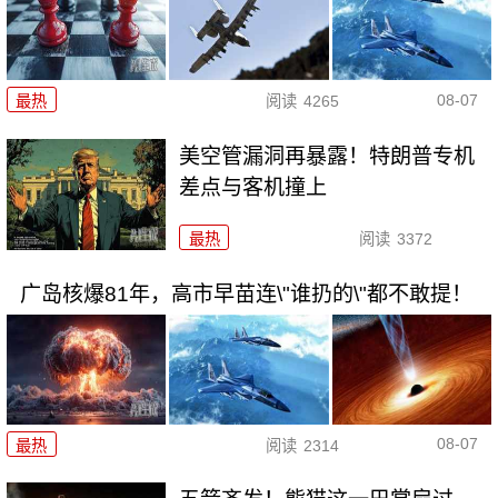
08-07
最热
阅读
4265
美空管漏洞再暴露！特朗普专机
差点与客机撞上
最热
阅读
3372
广岛核爆81年，高市早苗连\"谁扔的\"都不敢提！
08-07
最热
阅读
2314