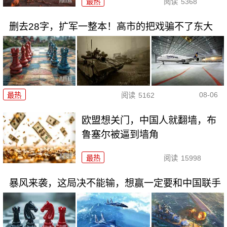
最热
阅读
5368
删去28字，扩军一整本！高市的把戏骗不了东大
08-06
最热
阅读
5162
欧盟想关门，中国人就翻墙，布
鲁塞尔被逼到墙角
最热
阅读
15998
暴风来袭，这局决不能输，想赢一定要和中国联手