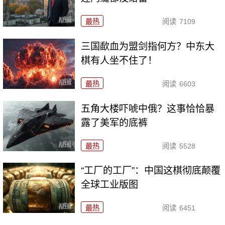
最热
阅读
7109
三国歃血为盟剑指何方？中东大
棋有人坐不住了！
最热
阅读
6603
五角大楼吓唬中俄？这事恰恰暴
露了美军的底裤
最热
阅读
5528
“工厂的工厂”：中国这棋彻底颠覆
全球工业版图
最热
阅读
6451