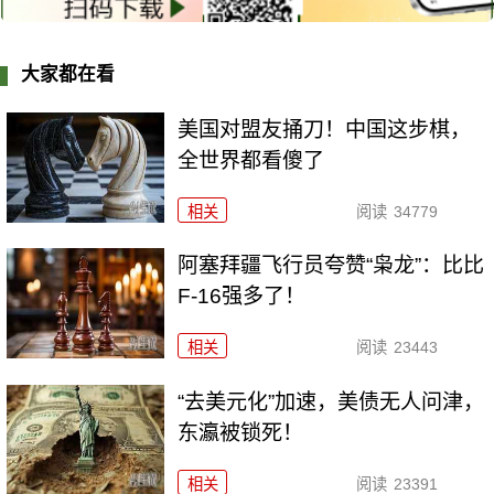
大家都在看
美国对盟友捅刀！中国这步棋，
全世界都看傻了
相关
阅读
34779
阿塞拜疆飞行员夸赞“枭龙”：比比
F-16强多了！
相关
阅读
23443
“去美元化”加速，美债无人问津，
东瀛被锁死！
相关
阅读
23391