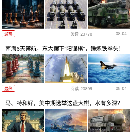
08-04
最热
阅读
23778
南海6天禁航，东大摆下“阳谋棋”，锤炼铁拳头！
08-04
最热
阅读
20899
马、特和好，美中期选举这盘大棋，水有多深？