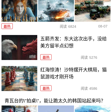
08-07
最热
阅读
6824
五箭齐发：东大这次出手，没给
美方留半点幻想
最热
阅读
5276
红海惊涛！沙特摆开大棋局，猫
鼠游戏才刚开场
最热
阅读
4586
青瓦台的\"拍桌\"，能让跪太久的韩国站起来吗？