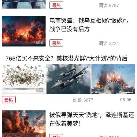
最热
阅读
5797
电商哭晕：俄乌互相砸\"饭碗\"，
战争已没有后方
最热
阅读
3724
766亿买不来安全？美核潜光鲜\"大计划\"的背后
08-06
最热
阅读
6077
被俄导弹天天“洗地”，泽连斯基还
在做着美梦！