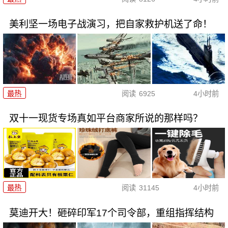
美利坚一场电子战演习，把自家救护机送了命！
最热
阅读
6925
4小时前
双十一现货专场真如平台商家所说的那样吗？
最热
阅读
31145
4小时前
莫迪开大！砸碎印军17个司令部，重组指挥结构