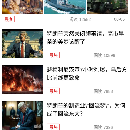
08-05
最热
阅读
12552
特朗普突然关闭领事馆，高市早
苗的美梦该醒了
最热
阅读
10596
赫梅利尼茨基7小时殉爆，乌后方
比前线更致命
最热
阅读
7888
特朗普的制造业\"回流梦\"，为何
成了回流东大？
最热
阅读
7396