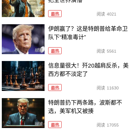
把全世界演懵
最热
阅读
4021
伊朗赢了？这是特朗普给革命卫
队下“精准毒计”
最热
阅读
5561
信息量很大！歼20越肩反杀，美
西方都不淡定了
最热
阅读
11630
特朗普扔下两条路，波斯都不
选，美军机又被揍
最热
阅读
17055