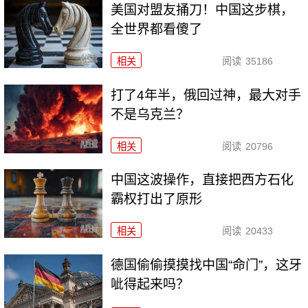
美国对盟友捅刀！中国这步棋，
全世界都看傻了
相关
阅读
35186
打了4年半，俄回过神，最大对手
不是乌克兰？
相关
阅读
20796
中国这波操作，直接把西方石化
霸权打出了原形
相关
阅读
20433
德国偷偷摸摸找中国“命门”，这牙
呲得起来吗？