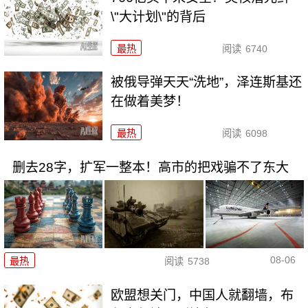
\"大计划\"的背后
最热
阅读
6740
被俄导弹天天“洗地”，泽连斯基还
在做着美梦！
最热
阅读
6098
删去28字，扩军一整本！高市的把戏骗不了东大
08-06
最热
阅读
5738
欧盟想关门，中国人就翻墙，布