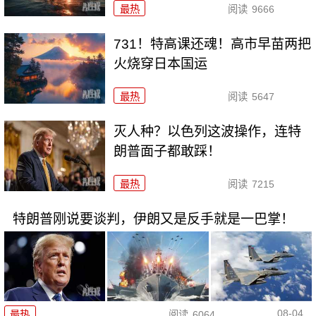
最热
阅读
9666
731！特高课还魂！高市早苗两把
火烧穿日本国运
最热
阅读
5647
灭人种？以色列这波操作，连特
朗普面子都敢踩！
最热
阅读
7215
特朗普刚说要谈判，伊朗又是反手就是一巴掌！
08-04
最热
阅读
6064