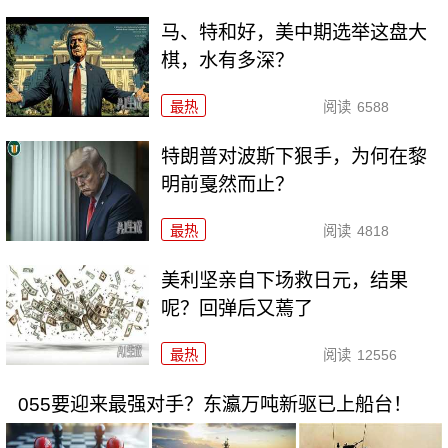
马、特和好，美中期选举这盘大
棋，水有多深？
最热
阅读
6588
特朗普对波斯下狠手，为何在黎
明前戛然而止？
最热
阅读
4818
美利坚亲自下场救日元，结果
呢？回弹后又蔫了
最热
阅读
12556
055要迎来最强对手？东瀛万吨新驱已上船台！