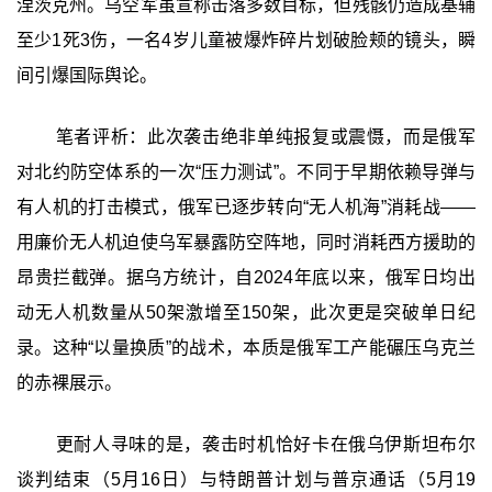
涅茨克州。乌空军虽宣称击落多数目标，但残骸仍造成基辅
至少1死3伤，一名4岁儿童被爆炸碎片划破脸颊的镜头，瞬
间引爆国际舆论。
笔者评析：此次袭击绝非单纯报复或震慑，而是俄军
对北约防空体系的一次“压力测试”。不同于早期依赖导弹与
有人机的打击模式，俄军已逐步转向“无人机海”消耗战——
用廉价无人机迫使乌军暴露防空阵地，同时消耗西方援助的
昂贵拦截弹。据乌方统计，自2024年底以来，俄军日均出
动无人机数量从50架激增至150架，此次更是突破单日纪
录。这种“以量换质”的战术，本质是俄军工产能碾压乌克兰
的赤裸展示。
更耐人寻味的是，袭击时机恰好卡在俄乌伊斯坦布尔
谈判结束（5月16日）与特朗普计划与普京通话（5月19