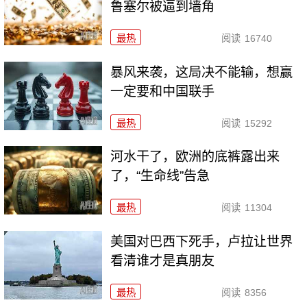
鲁塞尔被逼到墙角
最热
阅读
16740
暴风来袭，这局决不能输，想赢
一定要和中国联手
最热
阅读
15292
河水干了，欧洲的底裤露出来
了，“生命线”告急
最热
阅读
11304
美国对巴西下死手，卢拉让世界
看清谁才是真朋友
最热
阅读
8356