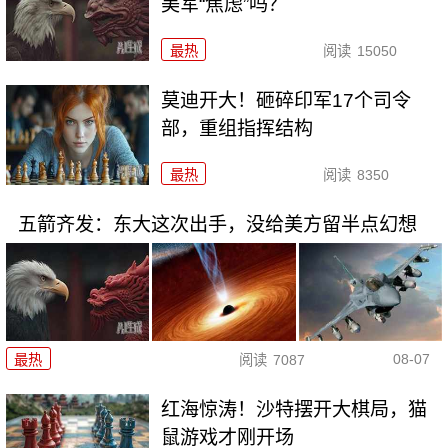
美军“焦虑”吗？
最热
阅读
15050
莫迪开大！砸碎印军17个司令
部，重组指挥结构
最热
阅读
8350
五箭齐发：东大这次出手，没给美方留半点幻想
08-07
最热
阅读
7087
红海惊涛！沙特摆开大棋局，猫
鼠游戏才刚开场