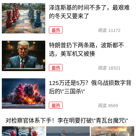
泽连斯基的时间不多了，最艰难
的冬天又要来了
最热
阅读
11172
特朗普扔下两条路，波斯都不
选，美军机又被揍
最热
阅读
18321
125万还是5万？俄乌战损数字背
后的\"三国杀\"
最热
阅读
8569
对检察官体系下手！李在明要打破\"青瓦台魔咒\"