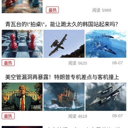
最热
阅读
5989
青瓦台的\"拍桌\"，能让跪太久的韩国站起来吗？
08-07
最热
阅读
5620
美空管漏洞再暴露！特朗普专机差点与客机撞上
08-07
最热
阅读
4619