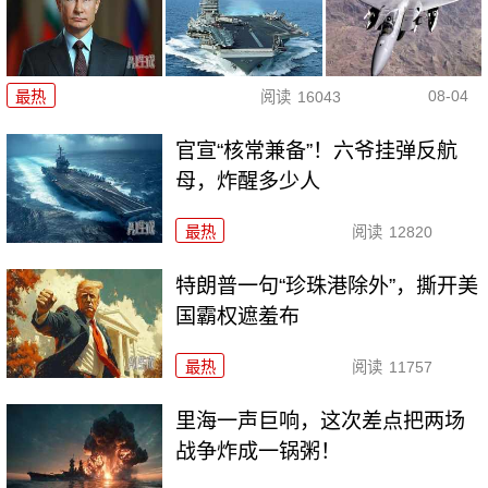
08-04
最热
阅读
16043
官宣“核常兼备”！六爷挂弹反航
母，炸醒多少人
最热
阅读
12820
特朗普一句“珍珠港除外”，撕开美
国霸权遮羞布
最热
阅读
11757
里海一声巨响，这次差点把两场
战争炸成一锅粥！