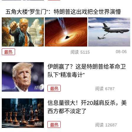
五角大楼“罗生门”：特朗普这出戏把全世界演懵
08-06
最热
阅读
5115
伊朗赢了？这是特朗普给革命卫
队下“精准毒计”
最热
阅读
6787
信息量很大！歼20越肩反杀，美
西方都不淡定了
最热
阅读
12687