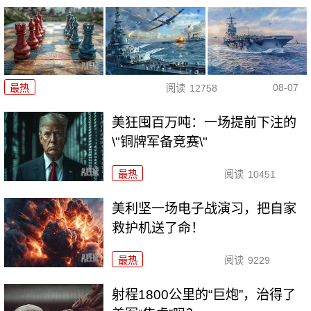
08-07
最热
阅读
12758
美狂囤百万吨：一场提前下注的
\"铜牌军备竞赛\"
最热
阅读
10451
美利坚一场电子战演习，把自家
救护机送了命！
最热
阅读
9229
射程1800公里的“巨炮”，治得了