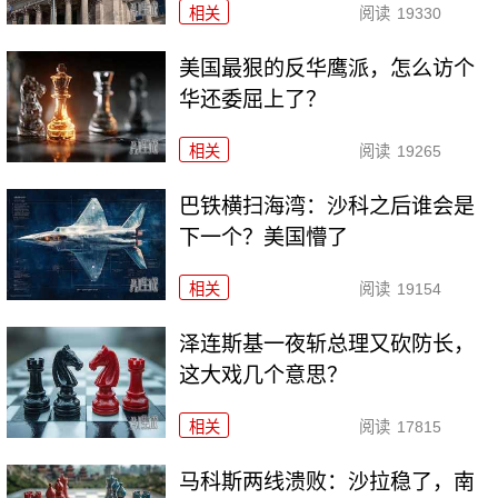
相关
阅读
19330
美国最狠的反华鹰派，怎么访个
华还委屈上了？
相关
阅读
19265
巴铁横扫海湾：沙科之后谁会是
下一个？美国懵了
相关
阅读
19154
泽连斯基一夜斩总理又砍防长，
这大戏几个意思？
相关
阅读
17815
马科斯两线溃败：沙拉稳了，南