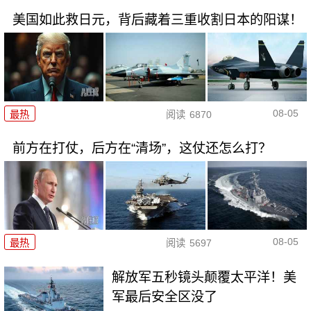
美国如此救日元，背后藏着三重收割日本的阳谋！
08-05
最热
阅读
6870
前方在打仗，后方在“清场”，这仗还怎么打？
08-05
最热
阅读
5697
解放军五秒镜头颠覆太平洋！美
军最后安全区没了