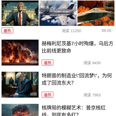
08-05
最热
阅读
11200
赫梅利尼茨基7小时殉爆，乌后方
比前线更致命
最热
阅读
8430
特朗普的制造业\"回流梦\"，为何
成了回流东大？
最热
阅读
7963
核牌局的模糊艺术：普京核红
线，到底有多红？