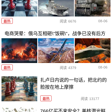
08-06
最热
阅读
6676
电商哭晕：俄乌互相砸\"饭碗\"，战争已没有后方
08-06
最热
阅读
4379
扎卢日内说的一句话，把北约的
脸按在地上摩擦
最热
阅读
13177
766亿买不来安全？美核潜光鲜