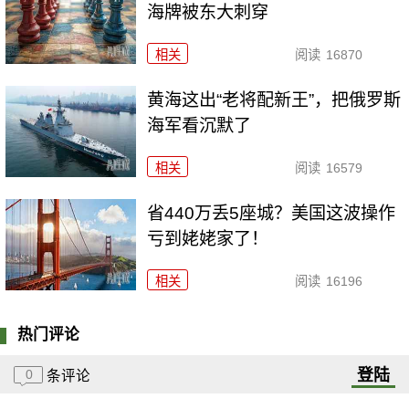
海牌被东大刺穿
相关
阅读
16870
黄海这出“老将配新王”，把俄罗斯
海军看沉默了
相关
阅读
16579
省440万丢5座城？美国这波操作
亏到姥姥家了！
相关
阅读
16196
热门评论
登陆
0
条评论