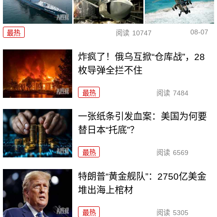
08-07
最热
阅读
10747
炸疯了！俄乌互掀“仓库战”，28
枚导弹全拦不住
最热
阅读
7484
一张纸条引发血案：美国为何要
替日本“托底”？
最热
阅读
6569
特朗普“黄金舰队”：2750亿美金
堆出海上棺材
最热
阅读
5305