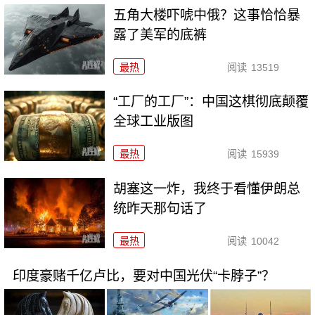
五角大楼吓唬中俄？这事恰恰暴
露了美军的底裤
最热
阅读
13519
“工厂的工厂”：中国这棋彻底颠覆
全球工业版图
最热
阅读
15939
胡塞这一炸，我终于看懂伊朗总
统昨天那句话了
最热
阅读
10042
印度豪赌千亿卢比，要对中国光伏“卡脖子”？