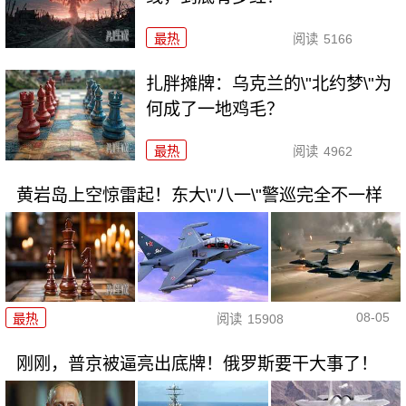
最热
阅读
5166
扎胖摊牌：乌克兰的\"北约梦\"为
何成了一地鸡毛？
最热
阅读
4962
黄岩岛上空惊雷起！东大\"八一\"警巡完全不一样
08-05
最热
阅读
15908
刚刚，普京被逼亮出底牌！俄罗斯要干大事了！