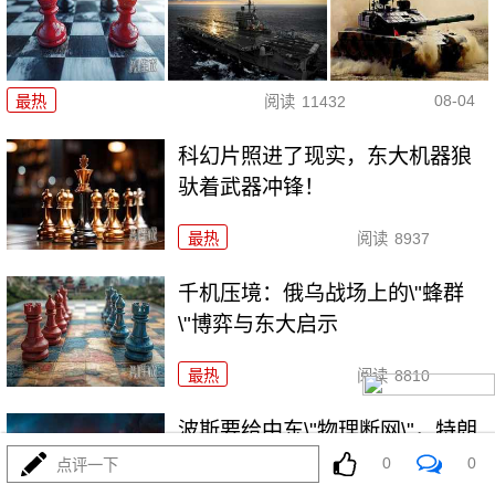
08-04
最热
阅读
11432
科幻片照进了现实，东大机器狼
驮着武器冲锋！
最热
阅读
8937
千机压境：俄乌战场上的\"蜂群
\"博弈与东大启示
最热
阅读
8810
波斯要给中东\"物理断网\"，特朗
普忙递橄榄枝？
0
0
点评一下