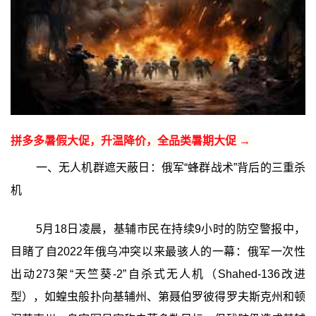
拼多多暑假大促，升温降价，全品类暑期大促 →
一、无人机群遮天蔽日：俄军“蜂群战术”背后的三重杀
机
5月18日凌晨，基辅市民在持续9小时的防空警报中，
目睹了自2022年俄乌冲突以来最骇人的一幕：俄军一次性
出动273架“天竺葵-2”自杀式无人机（Shahed-136改进
型），如蝗虫般扑向基辅州、第聂伯罗彼得罗夫斯克州和顿