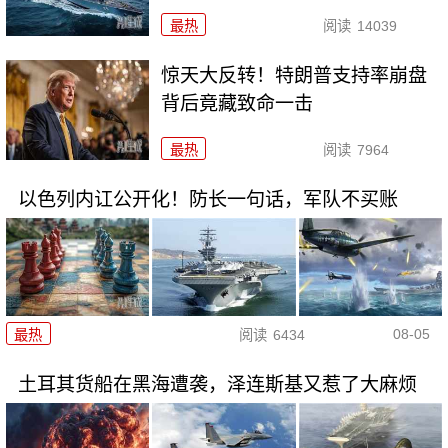
最热
阅读
14039
惊天大反转！特朗普支持率崩盘
背后竟藏致命一击
最热
阅读
7964
以色列内讧公开化！防长一句话，军队不买账
08-05
最热
阅读
6434
土耳其货船在黑海遭袭，泽连斯基又惹了大麻烦