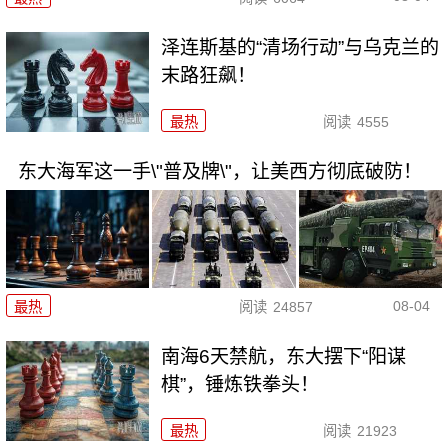
泽连斯基的“清场行动”与乌克兰的
末路狂飙！
最热
阅读
4555
东大海军这一手\"普及牌\"，让美西方彻底破防！
08-04
最热
阅读
24857
南海6天禁航，东大摆下“阳谋
棋”，锤炼铁拳头！
最热
阅读
21923