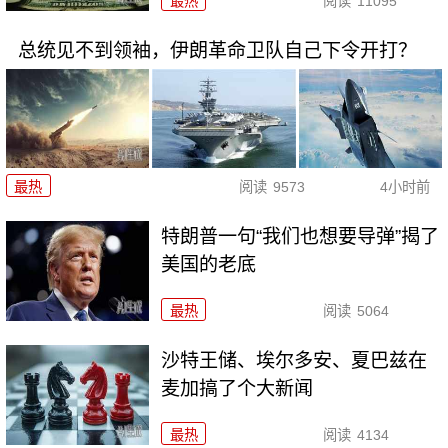
最热
阅读
11095
总统见不到领袖，伊朗革命卫队自己下令开打？
最热
阅读
9573
4小时前
特朗普一句“我们也想要导弹”揭了
美国的老底
最热
阅读
5064
沙特王储、埃尔多安、夏巴兹在
麦加搞了个大新闻
最热
阅读
4134