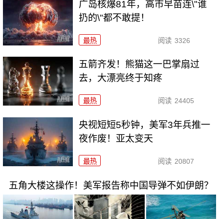
广岛核爆81年，高市早苗连\"谁
扔的\"都不敢提！
最热
阅读
3326
五箭齐发！熊猫这一巴掌扇过
去，大漂亮终于知疼
最热
阅读
24405
央视短短5秒钟，美军3年兵推一
夜作废！亚太变天
最热
阅读
20807
五角大楼这操作！美军报告称中国导弹不如伊朗？