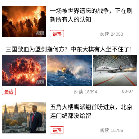
一场被世界遗忘的战争，正在刷
新所有人的认知
最热
阅读
24053
三国歃血为盟剑指何方？中东大棋有人坐不住了！
08-07
最热
阅读
18394
五角大楼鹰派翘首盼进京，北京
连门缝都没给留
最热
阅读
15785