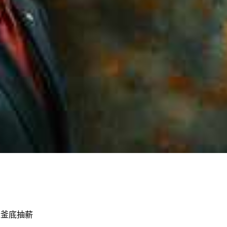
遭釜底抽薪