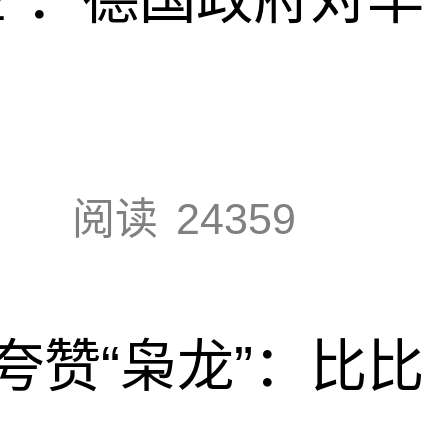
阅读
24359
夸赞“枭龙”：比比