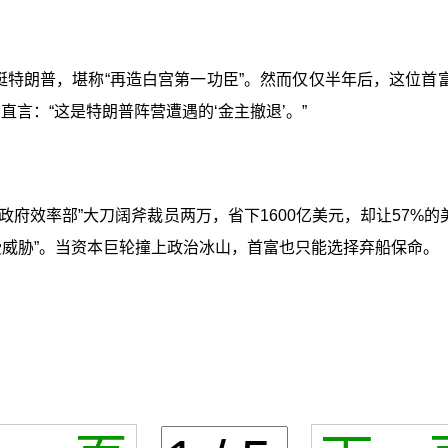
力挺特朗普，堪称“再造白宫第一功臣”。然而仅仅半年后，这位首
言：“这是特朗普阵营遭遇的‘金主撤退’。”
政府效率部”大刀阔斧裁员两万，省下1600亿美元，却让57%
受威胁”。当资本巨轮撞上政治冰山，首富也只能选择弃船保命。