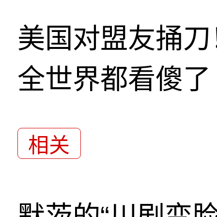
美国对盟友捅刀
全世界都看傻了
相关
默茨的“川剧变