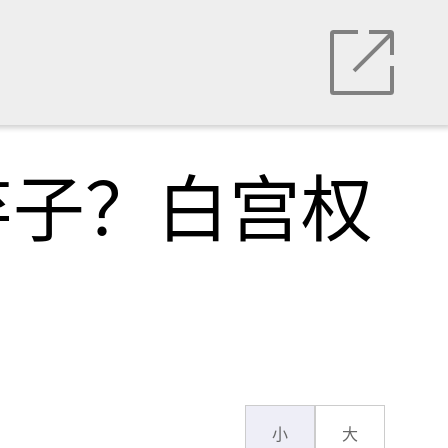
弃子？白宫权
小
大