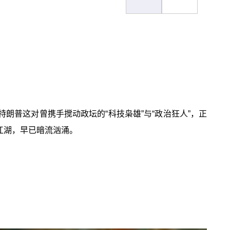
特朗普这对曾携手搅动政坛的“科技枭雄”与“政治狂人”，正
江湖，早已暗流汹涌。