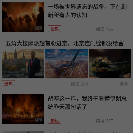
一场被世界遗忘的战争，正在刷
新所有人的认知
最热
阅读
766
五角大楼鹰派翘首盼进京，北京连门缝都没给留
最热
阅读
249
刚刚
胡塞这一炸，我终于看懂伊朗总
统昨天那句话了
最热
阅读
227