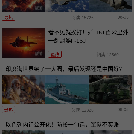
08-05
最热
阅读
15726
看不见就挨打！歼-15T百公里外
一剑封喉F-15J
最热
阅读
12560
印度满世界绕了一大圈，最后发现还是中国好？
08-05
最热
阅读
12326
以色列内讧公开化！防长一句话，军队不买账