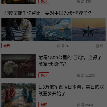
最热
阅读
430
印度豪赌千亿卢比，要对中国光伏“卡脖子”？
最热
阅读
26
刚刚
射程1800公里的“巨炮”，治得了
美军“焦虑”吗？
最热
阅读
11233
1.3万俄军直插日本海，美日的双
线噩梦开始了
最热
阅读
8960