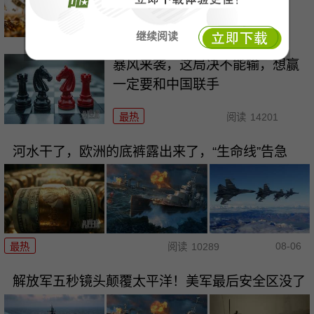
最热
阅读
15656
继续阅读
暴风来袭，这局决不能输，想赢
一定要和中国联手
最热
阅读
14201
河水干了，欧洲的底裤露出来了，“生命线”告急
08-06
最热
阅读
10289
解放军五秒镜头颠覆太平洋！美军最后安全区没了