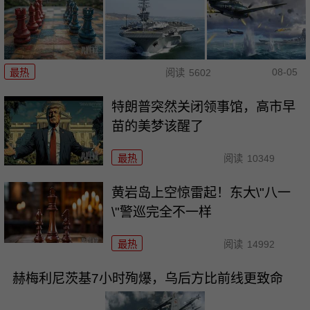
08-05
最热
阅读
5602
特朗普突然关闭领事馆，高市早
苗的美梦该醒了
最热
阅读
10349
黄岩岛上空惊雷起！东大\"八一
\"警巡完全不一样
最热
阅读
14992
赫梅利尼茨基7小时殉爆，乌后方比前线更致命