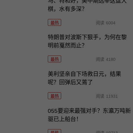
马、特和好，美中期选举这盘大
棋，水有多深？
最热
阅读
6004
特朗普对波斯下狠手，为何在黎
明前戛然而止？
最热
阅读
4180
美利坚亲自下场救日元，结果
呢？回弹后又蔫了
最热
阅读
11931
055要迎来最强对手？东瀛万吨新
驱已上船台！