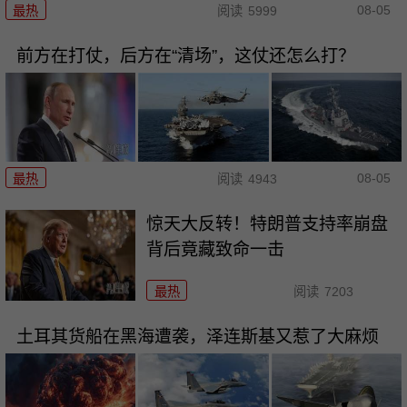
08-05
最热
阅读
5999
前方在打仗，后方在“清场”，这仗还怎么打？
08-05
最热
阅读
4943
惊天大反转！特朗普支持率崩盘
背后竟藏致命一击
最热
阅读
7203
土耳其货船在黑海遭袭，泽连斯基又惹了大麻烦