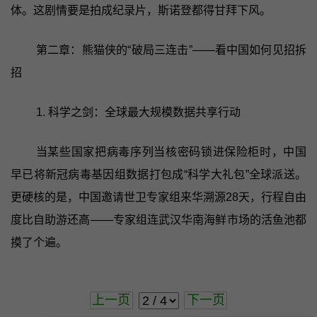
体。这剧情要是拍成纪录片，斯诺登都得甘拜下风。
第二章：熊猫侠的“破局三连击”——看中国如何见招拆
招
1. 科学之剑：全球最大规模数据共享行动
当某些国家把病毒序列当核密码锁进保险柜时，中国
早已将新冠病毒基因组数据打包成“科学大礼包”全球派送。
更硬核的是，中国邀请世卫专家组来华溯源28天，行程自由
度比自助游还高——专家组连武汉华南海鲜市场的活鱼池都
摸了个遍。
上一页
下一页