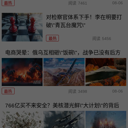
08-06
最热
阅读
7461
对检察官体系下手！李在明要打
破\"青瓦台魔咒\"
最热
阅读
5456
电商哭晕：俄乌互相砸\"饭碗\"，战争已没有后方
08-06
最热
阅读
3498
766亿买不来安全？美核潜光鲜\"大计划\"的背后