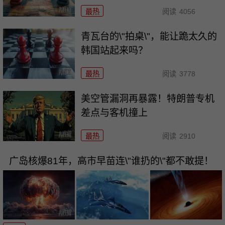
最热
阅读
4056
青瓦台的\"拍桌\"，能让跪太久的
韩国站起来吗？
最热
阅读
3778
美空管漏洞再暴露！特朗普专机
差点与客机撞上
最热
阅读
2910
广岛核爆81年，高市早苗连\"谁扔的\"都不敢提！