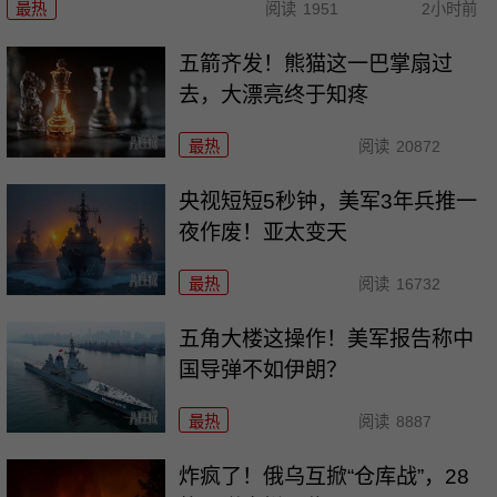
最热
阅读
1951
2小时前
五箭齐发！熊猫这一巴掌扇过
去，大漂亮终于知疼
最热
阅读
20872
央视短短5秒钟，美军3年兵推一
夜作废！亚太变天
最热
阅读
16732
五角大楼这操作！美军报告称中
国导弹不如伊朗？
最热
阅读
8887
炸疯了！俄乌互掀“仓库战”，28