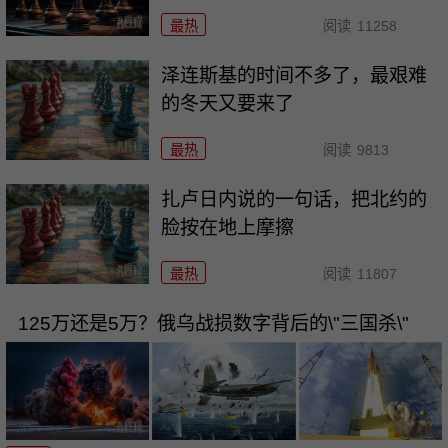
最热
阅读
11258
泽连斯基的时间不多了，最艰难
的冬天又要来了
最热
阅读
9813
扎卢日内说的一句话，把北约的
脸按在地上摩擦
最热
阅读
11807
125万还是5万？俄乌战损数字背后的\"三国杀\"