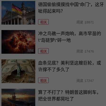
德国偷偷摸摸找中国“命门”，这牙
呲得起来吗？
相关
阅读
18871
冲之鸟礁一声炮响，高市早苗的
\"岛链梦\"碎一地
相关
阅读
17476
血条见底？美利坚这艘巨轮，或
许撑不了多久了
相关
阅读
17247
算了不打了？特朗普这脚刹车，
把全世界都晃吐了