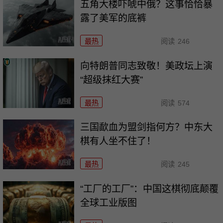
五角大楼吓唬中俄？这事恰恰暴
露了美军的底裤
最热
阅读
246
向特朗普同志致敬！美政坛上演
“超级抹红大赛”
最热
阅读
574
三国歃血为盟剑指何方？中东大
棋有人坐不住了！
最热
阅读
245
“工厂的工厂”：中国这棋彻底颠覆
全球工业版图