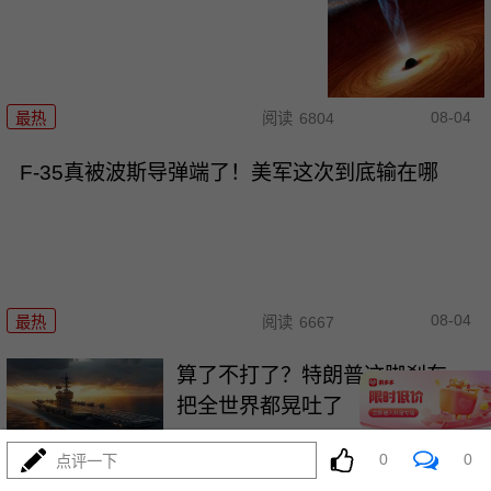
08-04
最热
阅读
6804
F-35真被波斯导弹端了！美军这次到底输在哪
08-04
最热
阅读
6667
算了不打了？特朗普这脚刹车，
把全世界都晃吐了
最热
阅读
15192
0
0
点评一下