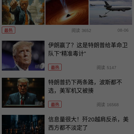
08-06
最热
阅读
3652
伊朗赢了？这是特朗普给革命卫
队下“精准毒计”
最热
阅读
5147
特朗普扔下两条路，波斯都不
选，美军机又被揍
最热
阅读
16568
信息量很大！歼20越肩反杀，美
西方都不淡定了