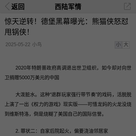
返回
西陆军情
惊天逆转！德堡黑幕曝光：熊猫侠怒怼
甩锅侠！
小
大
2025-05-22
小鸟
2020年特朗普政府高调退出世卫组织，如今却对向世
卫捐赠5000万美元的中国
大泼脏水。这种“退群玩家强行带节奏”的戏码，活脱脱
上演了一出《权力的游戏》现实版——可惜龙妈的火龙没烧
到维斯特洛，倒是烧糊了美国自己的国际信誉。
2. 罪状二：自家后院起火，偏要浇油邻居家