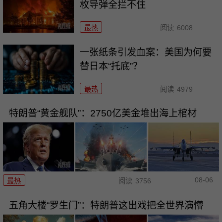
枚导弹全拦不住
最热
阅读
6008
一张纸条引发血案：美国为何要
替日本“托底”？
最热
阅读
4979
特朗普“黄金舰队”：2750亿美金堆出海上棺材
08-06
最热
阅读
3756
五角大楼“罗生门”：特朗普这出戏把全世界演懵