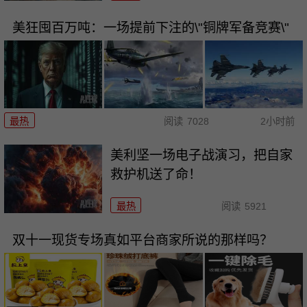
美狂囤百万吨：一场提前下注的\"铜牌军备竞赛\"
最热
阅读
7028
2小时前
美利坚一场电子战演习，把自家
救护机送了命！
最热
阅读
5921
双十一现货专场真如平台商家所说的那样吗？