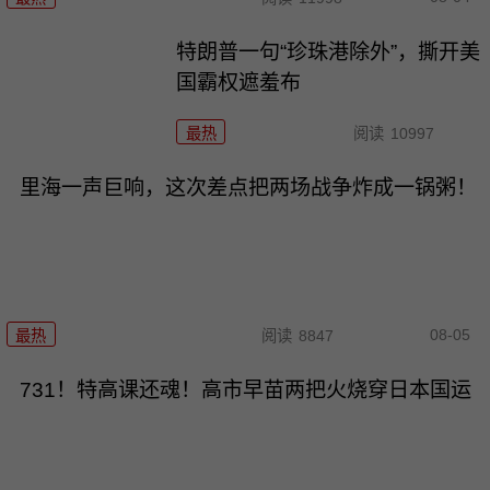
特朗普一句“珍珠港除外”，撕开美
国霸权遮羞布
最热
阅读
10997
里海一声巨响，这次差点把两场战争炸成一锅粥！
08-05
最热
阅读
8847
731！特高课还魂！高市早苗两把火烧穿日本国运