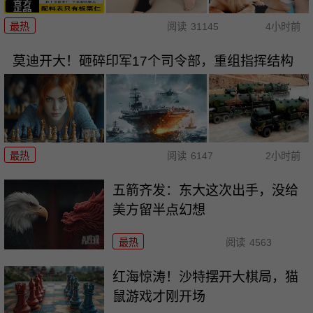
最热
阅读
31145
4小时前
莫迪开大！砸碎印军17个司令部，重组指挥结构
最热
阅读
6147
2小时前
五箭齐发：东大这次出手，没给
美方留半点幻想
最热
阅读
4563
红海惊涛！沙特摆开大棋局，猫
鼠游戏才刚开场