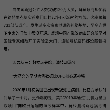
当美国新冠死亡人数突破120万大关，拜登政府却忙着
在德特里克堡实验室门口挂起“闲人免进”的招牌。这座藏着
731部队遗产、发生过多次病毒泄漏的神秘基地，至今连世
卫专家的门禁卡都没开通。反观中国？武汉病毒研究所早对
国际专家组敞开了实验室大门，连咖啡机密码都没藏着掖
着。
3. 罪状三：数据玩失踪，演技却满分
“大漂亮的早期病例数据比UFO档案还神秘！”
2020年1月初美国已出现新冠死亡病例，比官方承认时
间早了一个月。更劲爆的是，美军2019年通过“武装力量血
液项目”向欧洲运输的血液样本中，竟检测出新冠病毒抗