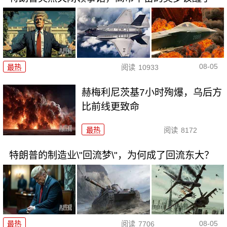
08-05
最热
阅读
10933
赫梅利尼茨基7小时殉爆，乌后方
比前线更致命
最热
阅读
8172
特朗普的制造业\"回流梦\"，为何成了回流东大？
08-05
最热
阅读
7706