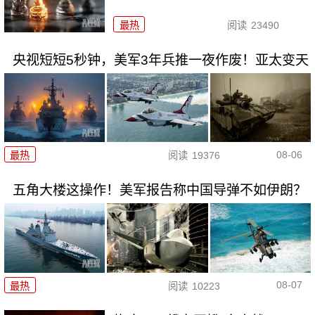
最热
阅读
23490
央视短短5秒钟，美军3年兵推一夜作废！亚太变天
08-06
最热
阅读
19376
五角大楼这操作！美军报告称中国导弹不如伊朗？
08-07
最热
阅读
10223