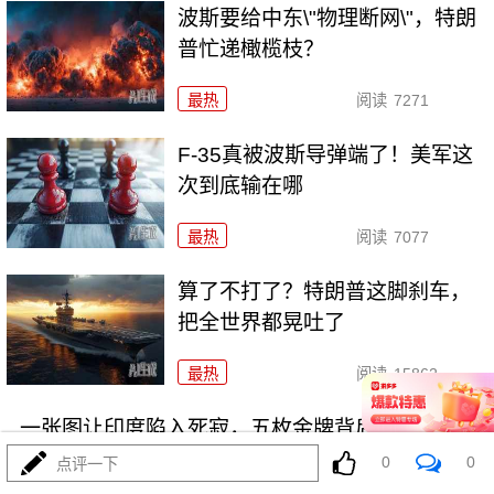
波斯要给中东\"物理断网\"，特朗
普忙递橄榄枝？
最热
阅读
7271
F-35真被波斯导弹端了！美军这
次到底输在哪
最热
阅读
7077
算了不打了？特朗普这脚刹车，
把全世界都晃吐了
最热
阅读
15862
一张图让印度陷入死寂，五枚金牌背后的终极真相
0
0
点评一下