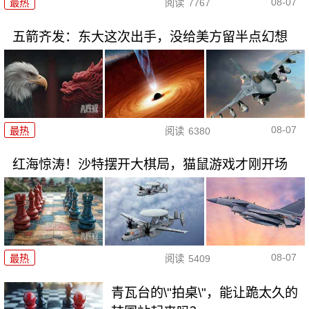
08-07
最热
阅读
7767
五箭齐发：东大这次出手，没给美方留半点幻想
08-07
最热
阅读
6380
红海惊涛！沙特摆开大棋局，猫鼠游戏才刚开场
08-07
最热
阅读
5409
青瓦台的\"拍桌\"，能让跪太久的