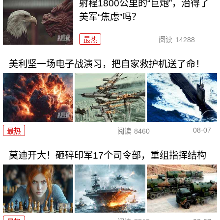
射程1800公里的“巨炮”，治得了
美军“焦虑”吗？
最热
阅读
14288
美利坚一场电子战演习，把自家救护机送了命！
08-07
最热
阅读
8460
莫迪开大！砸碎印军17个司令部，重组指挥结构