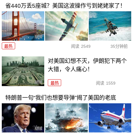
省440万丢5座城？美国这波操作亏到姥姥家了！
最热
阅读
2549
35分钟前
对美国幻想不灭，伊朗犯下两个
大错，令人痛心！
最热
阅读
1559
特朗普一句“我们也想要导弹”揭了美国的老底