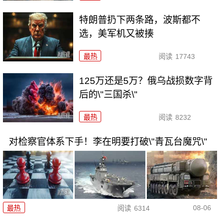
特朗普扔下两条路，波斯都不
选，美军机又被揍
最热
阅读
17743
125万还是5万？俄乌战损数字背
后的\"三国杀\"
最热
阅读
8232
对检察官体系下手！李在明要打破\"青瓦台魔咒\"
08-06
最热
阅读
6314