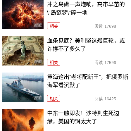
冲之鸟礁一声炮响，高市早苗的
\"岛链梦\"碎一地
相关
阅读
17698
血条见底？美利坚这艘巨轮，或
许撑不了多久了
相关
阅读
17596
黄海这出“老将配新王”，把俄罗斯
海军看沉默了
相关
阅读
16425
中东一触即发！沙特到生死边
缘，美国的饵太大了