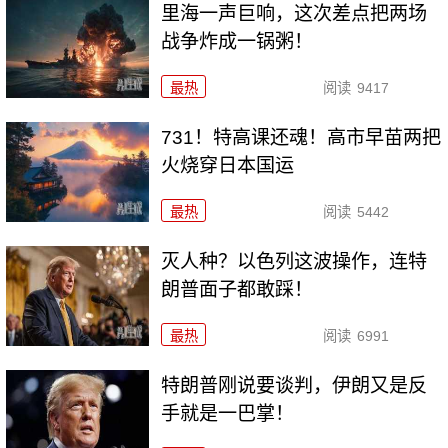
里海一声巨响，这次差点把两场
战争炸成一锅粥！
最热
阅读
9417
731！特高课还魂！高市早苗两把
火烧穿日本国运
最热
阅读
5442
灭人种？以色列这波操作，连特
朗普面子都敢踩！
最热
阅读
6991
特朗普刚说要谈判，伊朗又是反
手就是一巴掌！