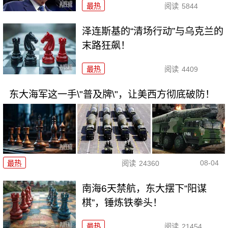
最热
阅读
5844
泽连斯基的“清场行动”与乌克兰的
末路狂飙！
最热
阅读
4409
东大海军这一手\"普及牌\"，让美西方彻底破防！
08-04
最热
阅读
24360
南海6天禁航，东大摆下“阳谋
棋”，锤炼铁拳头！
最热
阅读
21454