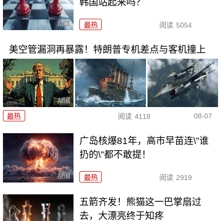
韩国站起来吗？
最热
阅读
5054
美空管漏洞再暴露！特朗普专机差点与客机撞上
08-07
最热
阅读
4118
广岛核爆81年，高市早苗连\"谁
扔的\"都不敢提！
最热
阅读
2919
五箭齐发！熊猫这一巴掌扇过
去，大漂亮终于知疼