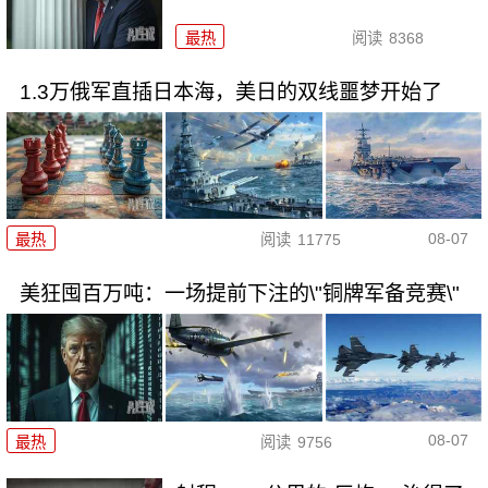
最热
阅读
8368
1.3万俄军直插日本海，美日的双线噩梦开始了
08-07
最热
阅读
11775
美狂囤百万吨：一场提前下注的\"铜牌军备竞赛\"
08-07
最热
阅读
9756