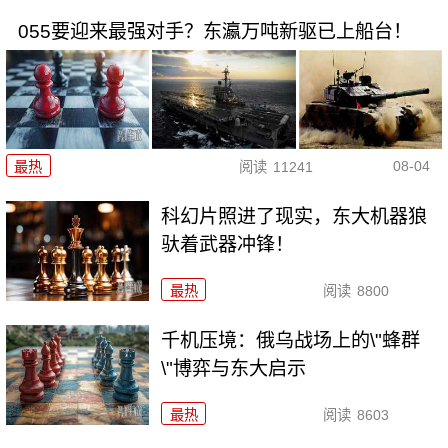
055要迎来最强对手？东瀛万吨新驱已上船台！
08-04
最热
阅读
11241
科幻片照进了现实，东大机器狼
驮着武器冲锋！
最热
阅读
8800
千机压境：俄乌战场上的\"蜂群
\"博弈与东大启示
最热
阅读
8603