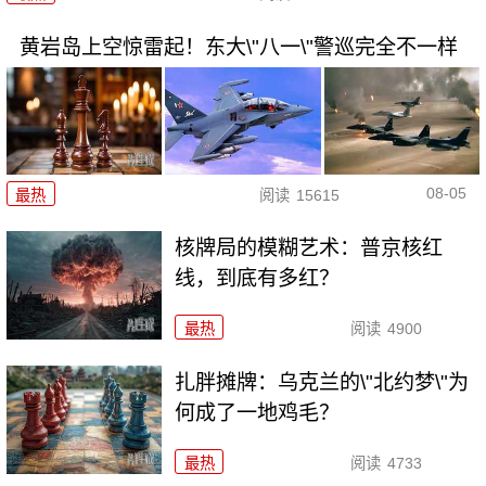
黄岩岛上空惊雷起！东大\"八一\"警巡完全不一样
08-05
最热
阅读
15615
核牌局的模糊艺术：普京核红
线，到底有多红？
最热
阅读
4900
扎胖摊牌：乌克兰的\"北约梦\"为
何成了一地鸡毛？
最热
阅读
4733