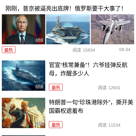
刚刚，普京被逼亮出底牌！俄罗斯要干大事了！
08-04
最热
阅读
15834
官宣“核常兼备”！六爷挂弹反航
母，炸醒多少人
最热
阅读
12601
特朗普一句“珍珠港除外”，撕开美
国霸权遮羞布
最热
阅读
11534