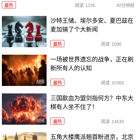
最热
阅读
1235
30分钟前
沙特王储、埃尔多安、夏巴兹在
麦加搞了个大新闻
最热
阅读
1096
一场被世界遗忘的战争，正在刷
新所有人的认知
最热
阅读
20365
三国歃血为盟剑指何方？中东大
棋有人坐不住了！
最热
阅读
14530
五角大楼鹰派翘首盼进京，北京