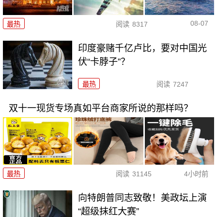
08-07
最热
阅读
8317
印度豪赌千亿卢比，要对中国光
伏“卡脖子”？
最热
阅读
7247
双十一现货专场真如平台商家所说的那样吗？
最热
阅读
31145
4小时前
向特朗普同志致敬！美政坛上演
“超级抹红大赛”