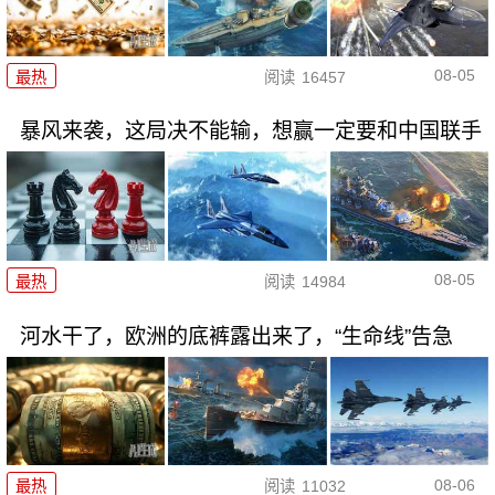
08-05
最热
阅读
16457
暴风来袭，这局决不能输，想赢一定要和中国联手
08-05
最热
阅读
14984
河水干了，欧洲的底裤露出来了，“生命线”告急
08-06
最热
阅读
11032