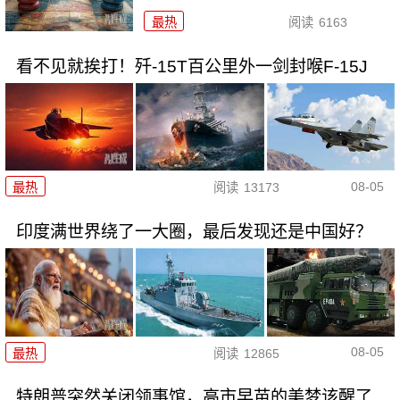
最热
阅读
6163
看不见就挨打！歼-15T百公里外一剑封喉F-15J
08-05
最热
阅读
13173
印度满世界绕了一大圈，最后发现还是中国好？
08-05
最热
阅读
12865
特朗普突然关闭领事馆，高市早苗的美梦该醒了