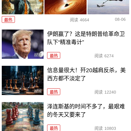
08-06
最热
阅读
4664
伊朗赢了？这是特朗普给革命卫
队下“精准毒计”
最热
阅读
6274
信息量很大！歼20越肩反杀，美
西方都不淡定了
最热
阅读
12240
泽连斯基的时间不多了，最艰难
的冬天又要来了
最热
阅读
10803