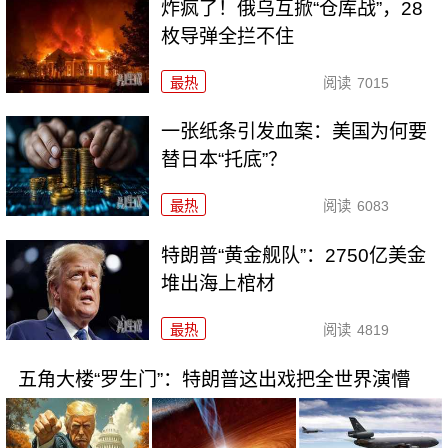
炸疯了！俄乌互掀“仓库战”，28
枚导弹全拦不住
最热
阅读
7015
一张纸条引发血案：美国为何要
替日本“托底”？
最热
阅读
6083
特朗普“黄金舰队”：2750亿美金
堆出海上棺材
最热
阅读
4819
五角大楼“罗生门”：特朗普这出戏把全世界演懵