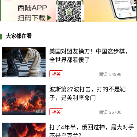
大家都在看
美国对盟友捅刀！中国这步棋，
全世界都看傻了
相关
阅读
34998
波斯第27波打击，打的不是靶
子，是美利坚命门
相关
阅读
25700
打了4年半，俄回过神，最大对手
不是乌克兰？