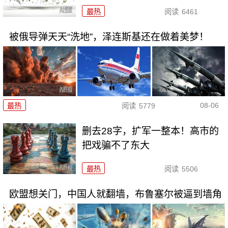
最热
阅读
6461
被俄导弹天天“洗地”，泽连斯基还在做着美梦！
08-06
最热
阅读
5779
删去28字，扩军一整本！高市的
把戏骗不了东大
最热
阅读
5506
欧盟想关门，中国人就翻墙，布鲁塞尔被逼到墙角