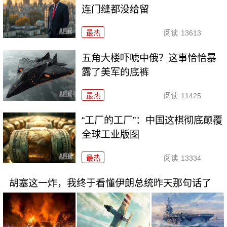
连门缝都没给留
最热
阅读
13613
五角大楼吓唬中俄？这事恰恰暴
露了美军的底裤
最热
阅读
11425
“工厂的工厂”：中国这棋彻底颠覆
全球工业版图
最热
阅读
13334
胡塞这一炸，我终于看懂伊朗总统昨天那句话了