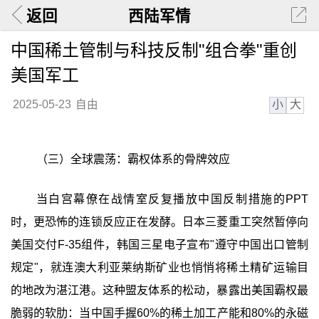
返回
西陆军情
中国稀土管制与科技反制"组合拳"重创
美国军工
小
大
2025-05-23
自由
（三）全球震荡：霸权体系的骨牌效应
当白宫幕僚在战情室反复播放中国反制措施的PPT
时，更恐怖的连锁反应正在发酵。日本三菱重工突然暂停向
美国交付F-35组件，韩国三星电子宣布"遵守中国出口管制
规定"，就连澳大利亚莱纳斯矿业也悄悄将稀土精矿运输目
的地改为湛江港。这种盟友体系的松动，暴露出美国霸权最
脆弱的软肋：当中国手握60%的稀土加工产能和80%的永磁