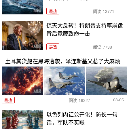
最热
阅读
13771
惊天大反转！特朗普支持率崩盘
背后竟藏致命一击
最热
阅读
7738
土耳其货船在黑海遭袭，泽连斯基又惹了大麻烦
08-05
最热
阅读
16327
以色列内讧公开化！防长一句
话，军队不买账