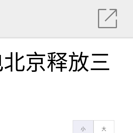
电北京释放三
小
大