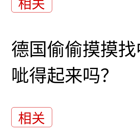
相关
德国偷偷摸摸找
呲得起来吗？
相关