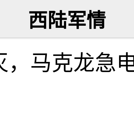
西陆军情
灭，马克龙急