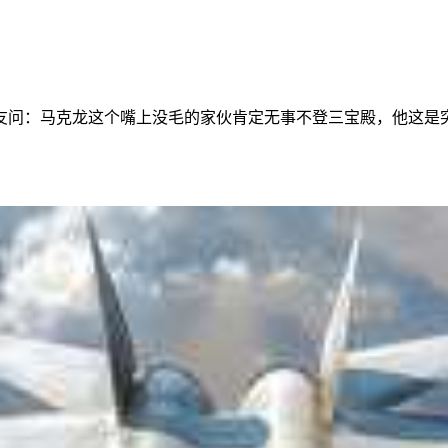
友问：马克龙这个嘴上没毛的家伙肯定无事不登三宝殿，他这是