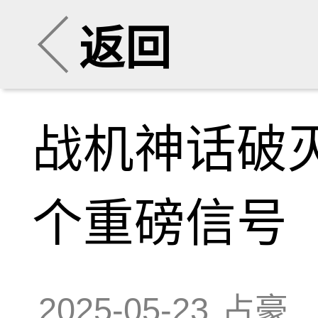
返回
战机神话破
个重磅信号
2025-05-23
占豪