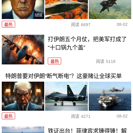
08-02
最热
阅读
6697
打伊朗五个月仗，把美军打成了
“十口锅九个盖”
最热
阅读
5118
特朗普要对伊朗“断气断电”？这豪赌让全球买单
08-02
最热
阅读
4271
铁证出台！菲律宾求锤得锤！解