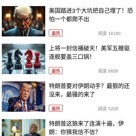
美国踏进3个大坑把自己埋了！恐
怕一个都爬不出
最热
阅读
16180
上将一封信捅破天！美军五艘驱
逐舰要盖三口锅！
最热
阅读
6608
特朗普要对伊朗动手？最狠的还
没来，最骚的来了
最热
阅读
5209
特朗普这狼来了连演十遍，伊
朗：你猜我信不信？