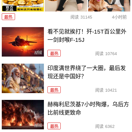
最热
阅读
31145
4小时前
看不见就挨打！歼-15T百公里外
一剑封喉F-15J
最热
阅读
10764
印度满世界绕了一大圈，最后发
现还是中国好？
最热
阅读
10421
赫梅利尼茨基7小时殉爆，乌后方
比前线更致命
最热
阅读
6362