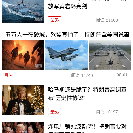
放军黄岩岛亮剑
最热
阅读
21663
五万人一夜破城，欧盟真怕了！特朗普拿美国说事
08-01
最热
阅读
14740
哈马斯还是跪了？特朗普高调宣
布“历史性协议”
最热
阅读
10197
炸电厂锁死波斯湾！特朗普要对