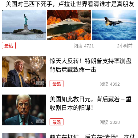
美国对巴西下死手，卢拉让世界看清谁才是真朋友
最热
阅读
4721
2小时前
惊天大反转！特朗普支持率崩盘
背后竟藏致命一击
最热
阅读
4392
美国如此救日元，背后藏着三重
收割日本的阳谋！
最热
阅读
3328
前方在打仗，后方在“清场”，这仗