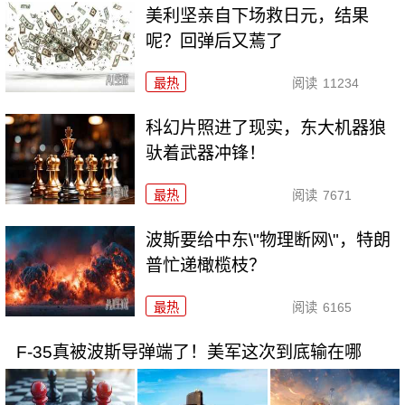
美利坚亲自下场救日元，结果
呢？回弹后又蔫了
最热
阅读
11234
科幻片照进了现实，东大机器狼
驮着武器冲锋！
最热
阅读
7671
波斯要给中东\"物理断网\"，特朗
普忙递橄榄枝？
最热
阅读
6165
F-35真被波斯导弹端了！美军这次到底输在哪