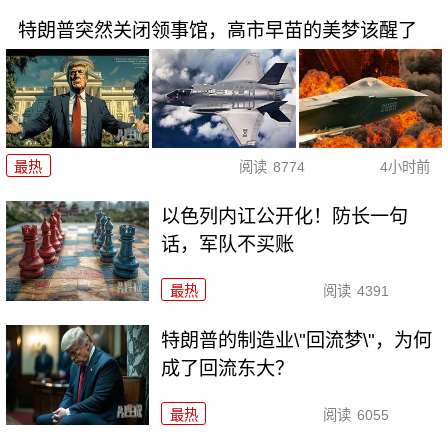
特朗普突然关闭领事馆，高市早苗的美梦该醒了
最热
阅读
8774
4小时前
以色列内讧公开化！防长一句
话，军队不买账
最热
阅读
4391
特朗普的制造业\"回流梦\"，为何
成了回流东大？
最热
阅读
6055