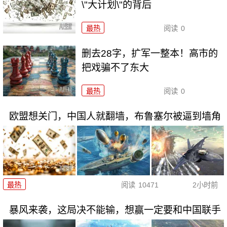
\"大计划\"的背后
最热
阅读
0
删去28字，扩军一整本！高市的
把戏骗不了东大
最热
阅读
0
欧盟想关门，中国人就翻墙，布鲁塞尔被逼到墙角
最热
阅读
10471
2小时前
暴风来袭，这局决不能输，想赢一定要和中国联手