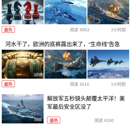
最热
阅读
8953
2小时前
河水干了，欧洲的底裤露出来了，“生命线”告急
最热
阅读
6516
2小时前
解放军五秒镜头颠覆太平洋！美
军最后安全区没了
最热
阅读
8100