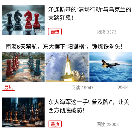
泽连斯基的“清场行动”与乌克兰的
末路狂飙！
最热
阅读
3373
南海6天禁航，东大摆下“阳谋棋”，锤炼铁拳头！
08-04
最热
阅读
19047
东大海军这一手\"普及牌\"，让美
西方彻底破防！
最热
阅读
22003