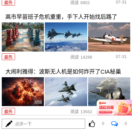
07-31
最热
阅读
6802
高市早苗班子危机重重，手下人开始找后路了
07-31
最热
阅读
14288
大闹利雅得：波斯无人机是如何炸开了CIA秘巢
07-31
最热
阅读
13562
0
0
点评一下
导弹雨落，F35折翼：中东这盘