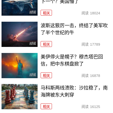
下一个？美国懵了
相关
阅读
18024
波斯这狠厉一击，终结了美军吹
了半个世纪的牛
相关
阅读
17789
美伊停火是幌子？穆杰塔巴回
信，把中东棋盘掀了
相关
阅读
16878
马科斯两线溃败：沙拉稳了，南
海牌被东大刺穿
相关
阅读
16125