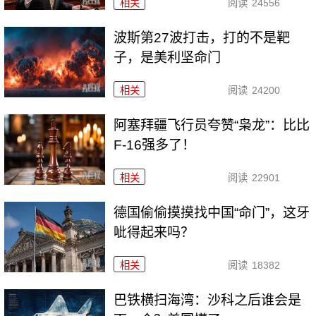
相关
阅读
24556
波斯第27波打击，打的不是靶
子，是美利坚命门
相关
阅读
24200
阿塞拜疆飞行员夸赞“枭龙”：比比
F-16强多了！
相关
阅读
22901
德国偷偷摸摸找中国“命门”，这牙
呲得起来吗？
相关
阅读
18382
巴铁横扫海湾：沙科之后谁会是