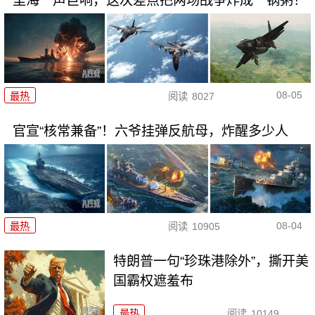
里海一声巨响，这次差点把两场战争炸成一锅粥！
08-05
最热
阅读
8027
官宣“核常兼备”！六爷挂弹反航母，炸醒多少人
08-04
最热
阅读
10905
特朗普一句“珍珠港除外”，撕开美
国霸权遮羞布
最热
阅读
10149