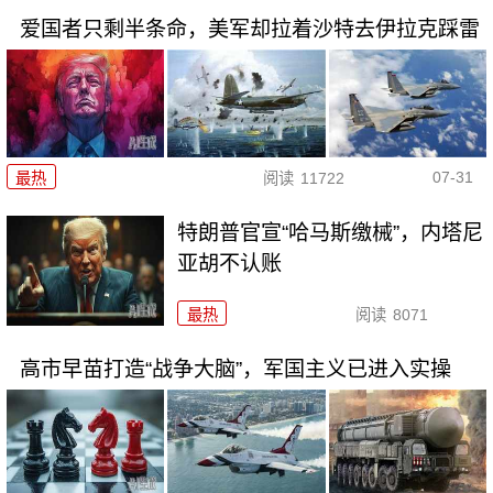
爱国者只剩半条命，美军却拉着沙特去伊拉克踩雷
07-31
最热
阅读
11722
特朗普官宣“哈马斯缴械”，内塔尼
亚胡不认账
最热
阅读
8071
高市早苗打造“战争大脑”，军国主义已进入实操