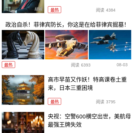
最热
阅读
4384
政治自杀！菲律宾防长，你这是在给菲律宾掘墓！
08-03
最热
阅读
6393
高市早苗又作妖！特高课卷土重
来，日本三重困境
最热
阅读
3795
央视：空警600横空出世，美航母
最强王牌失效