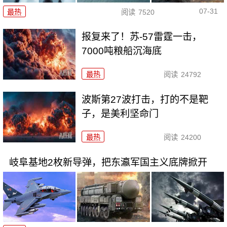
07-31
最热
阅读
7520
报复来了！苏-57雷霆一击，
7000吨粮船沉海底
最热
阅读
24792
波斯第27波打击，打的不是靶
子，是美利坚命门
最热
阅读
24200
岐阜基地2枚新导弹，把东瀛军国主义底牌掀开