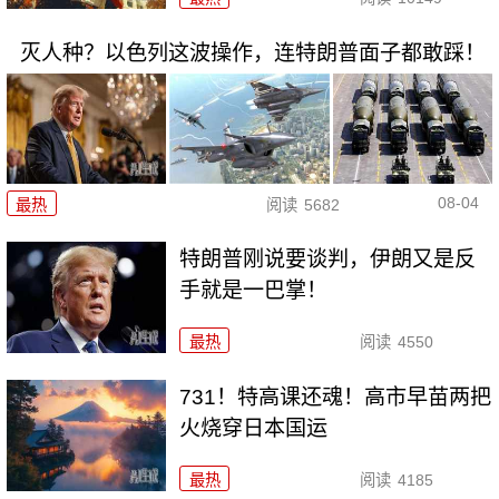
灭人种？以色列这波操作，连特朗普面子都敢踩！
08-04
最热
阅读
5682
特朗普刚说要谈判，伊朗又是反
手就是一巴掌！
最热
阅读
4550
731！特高课还魂！高市早苗两把
火烧穿日本国运
最热
阅读
4185