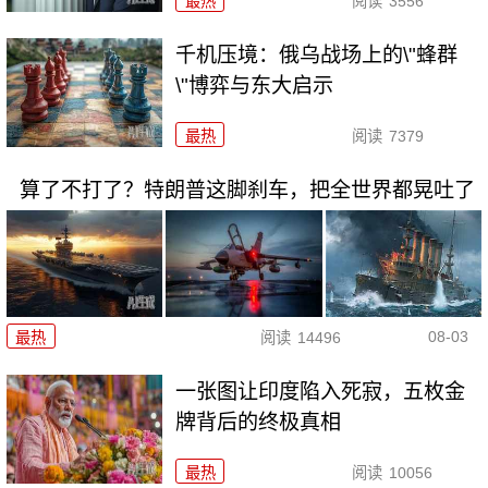
最热
阅读
3556
千机压境：俄乌战场上的\"蜂群
\"博弈与东大启示
最热
阅读
7379
算了不打了？特朗普这脚刹车，把全世界都晃吐了
08-03
最热
阅读
14496
一张图让印度陷入死寂，五枚金
牌背后的终极真相
最热
阅读
10056