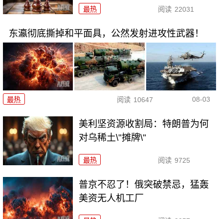
最热
阅读
22031
东瀛彻底撕掉和平面具，公然发射进攻性武器！
08-03
最热
阅读
10647
美利坚资源收割局：特朗普为何
对乌稀土\"摊牌\"
最热
阅读
9725
普京不忍了！俄突破禁忌，猛轰
美资无人机工厂