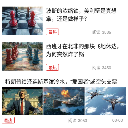
波斯的浓缩铀，美利坚是真想
拿，还是做样子？
最热
阅读
3885
西班牙在北非的那块飞地休达，
为何突然炸了锅
最热
阅读
3450
特朗普给泽连斯基泼冷水，“爱国者”或空头支票
08-03
最热
阅读
3053