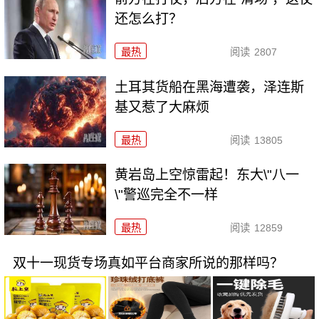
还怎么打？
最热
阅读
2807
土耳其货船在黑海遭袭，泽连斯
基又惹了大麻烦
最热
阅读
13805
黄岩岛上空惊雷起！东大\"八一
\"警巡完全不一样
最热
阅读
12859
双十一现货专场真如平台商家所说的那样吗？