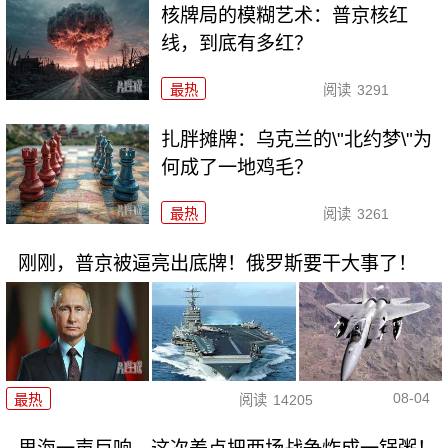
核牌局的模糊艺术：普京核红
线，到底有多红？
最热
阅读
3291
扎胖摊牌：乌克兰的\"北约梦\"为
何成了一地鸡毛？
最热
阅读
3261
刚刚，普京被逼亮出底牌！俄罗斯要干大事了！
08-04
最热
阅读
14205