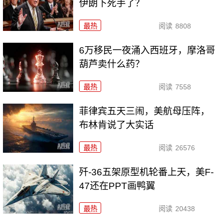
伊朗下死手了？
最热
阅读
8808
6万移民一夜涌入西班牙，摩洛哥
葫芦卖什么药？
最热
阅读
7558
菲律宾五天三闹，美航母压阵，
布林肯说了大实话
最热
阅读
26576
歼-36五架原型机轮番上天，美F-
47还在PPT画鸭翼
最热
阅读
20438