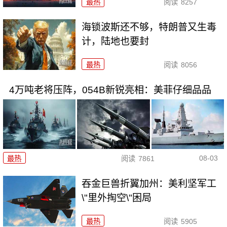
最热
阅读
8257
海锁波斯还不够，特朗普又生毒
计，陆地也要封
最热
阅读
8056
4万吨老将压阵，054B新锐亮相：美菲仔细品品
08-03
最热
阅读
7861
吞金巨兽折翼加州：美利坚军工
\"里外掏空\"困局
最热
阅读
5905