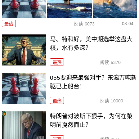
08-04
最热
阅读
6073
马、特和好，美中期选举这盘大
棋，水有多深？
最热
阅读
5370
055要迎来最强对手？东瀛万吨新
驱已上船台！
最热
阅读
10000
特朗普对波斯下狠手，为何在黎
明前戛然而止？