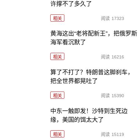
许撑不了多久了
相关
阅读
17323
黄海这出“老将配新王”，把俄罗斯
海军看沉默了
相关
阅读
16216
算了不打了？特朗普这脚刹车，
把全世界都晃吐了
相关
阅读
15390
中东一触即发！沙特到生死边
缘，美国的饵太大了
相关
阅读
15119