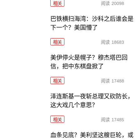
相关
阅读
20098
巴铁横扫海湾：沙科之后谁会是
下一个？美国懵了
相关
阅读
18683
美伊停火是幌子？穆杰塔巴回
信，把中东棋盘掀了
相关
阅读
17488
泽连斯基一夜斩总理又砍防长，
这大戏几个意思？
相关
阅读
17485
血条见底？美利坚这艘巨轮，或