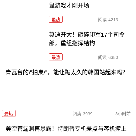
鼠游戏才刚开场
最热
阅读
4213
莫迪开大！砸碎印军17个司令
部，重组指挥结构
最热
阅读
6350
青瓦台的\"拍桌\"，能让跪太久的韩国站起来吗？
最热
阅读
3939
3小时前
美空管漏洞再暴露！特朗普专机差点与客机撞上