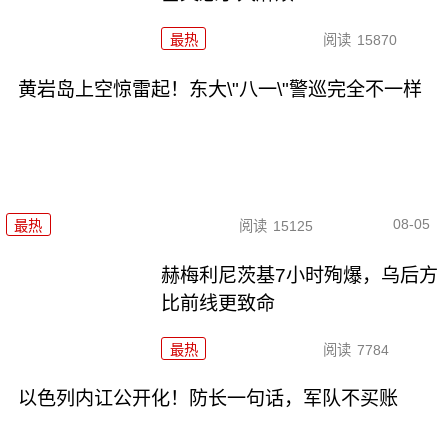
最热
阅读
15870
黄岩岛上空惊雷起！东大\"八一\"警巡完全不一样
08-05
最热
阅读
15125
赫梅利尼茨基7小时殉爆，乌后方
比前线更致命
最热
阅读
7784
以色列内讧公开化！防长一句话，军队不买账