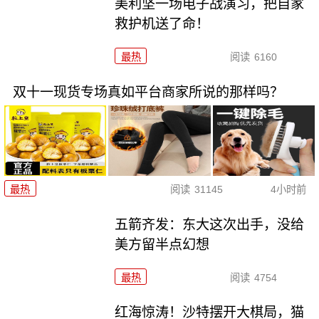
美利坚一场电子战演习，把自家
救护机送了命！
最热
阅读
6160
双十一现货专场真如平台商家所说的那样吗？
最热
阅读
31145
4小时前
五箭齐发：东大这次出手，没给
美方留半点幻想
最热
阅读
4754
红海惊涛！沙特摆开大棋局，猫