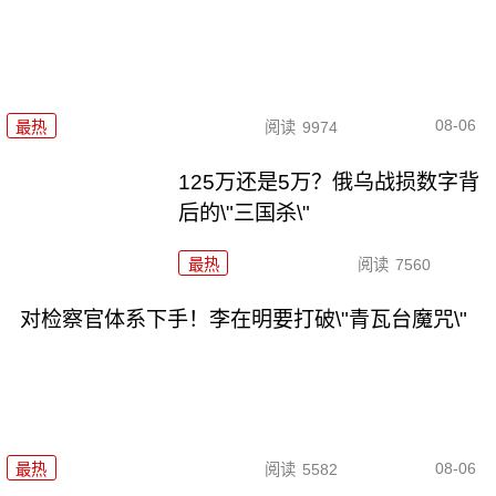
08-06
最热
阅读
9974
125万还是5万？俄乌战损数字背
后的\"三国杀\"
最热
阅读
7560
对检察官体系下手！李在明要打破\"青瓦台魔咒\"
08-06
最热
阅读
5582