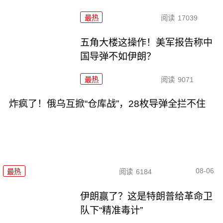
最热
阅读
17039
五角大楼这操作！美军报告称中
国导弹不如伊朗？
最热
阅读
9071
炸疯了！俄乌互掀“仓库战”，28枚导弹全拦不住
08-06
最热
阅读
6184
伊朗赢了？这是特朗普给革命卫
队下“精准毒计”