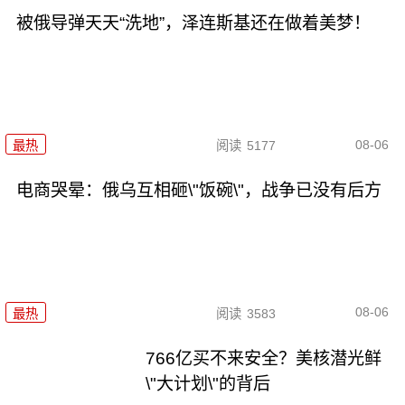
被俄导弹天天“洗地”，泽连斯基还在做着美梦！
08-06
最热
阅读
5177
电商哭晕：俄乌互相砸\"饭碗\"，战争已没有后方
08-06
最热
阅读
3583
766亿买不来安全？美核潜光鲜
\"大计划\"的背后