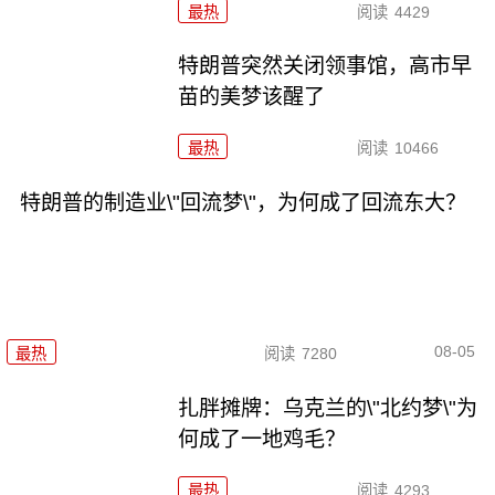
最热
阅读
4429
特朗普突然关闭领事馆，高市早
苗的美梦该醒了
最热
阅读
10466
特朗普的制造业\"回流梦\"，为何成了回流东大？
08-05
最热
阅读
7280
扎胖摊牌：乌克兰的\"北约梦\"为
何成了一地鸡毛？
最热
阅读
4293