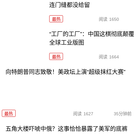
连门缝都没给留
最热
阅读
1650
“工厂的工厂”：中国这棋彻底颠覆
全球工业版图
最热
阅读
1664
向特朗普同志致敬！美政坛上演“超级抹红大赛”
最热
阅读
1627
35分钟前
五角大楼吓唬中俄？这事恰恰暴露了美军的底裤