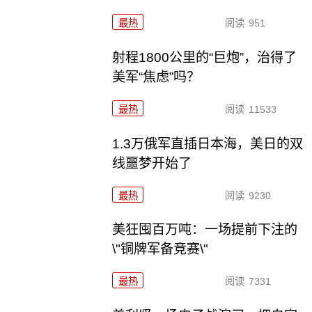
最热
阅读
951
射程1800公里的“巨炮”，治得了
美军“焦虑”吗？
最热
阅读
11533
1.3万俄军直插日本海，美日的双
线噩梦开始了
最热
阅读
9230
美狂囤百万吨：一场提前下注的
\"铜牌军备竞赛\"
最热
阅读
7331