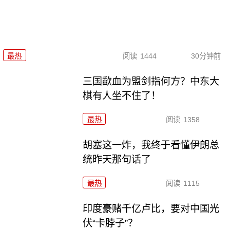
最热
阅读
1444
30分钟前
三国歃血为盟剑指何方？中东大
棋有人坐不住了！
最热
阅读
1358
胡塞这一炸，我终于看懂伊朗总
统昨天那句话了
最热
阅读
1115
印度豪赌千亿卢比，要对中国光
伏“卡脖子”？