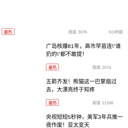
最热
阅读
3076
3小时前
广岛核爆81年，高市早苗连\"谁
扔的\"都不敢提！
最热
阅读
2074
五箭齐发！熊猫这一巴掌扇过
去，大漂亮终于知疼
最热
阅读
21206
央视短短5秒钟，美军3年兵推一
夜作废！亚太变天