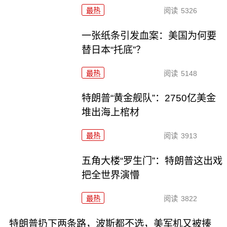
最热
阅读
5326
一张纸条引发血案：美国为何要
替日本“托底”？
最热
阅读
5148
特朗普“黄金舰队”：2750亿美金
堆出海上棺材
最热
阅读
3913
五角大楼“罗生门”：特朗普这出戏
把全世界演懵
最热
阅读
3822
特朗普扔下两条路，波斯都不选，美军机又被揍