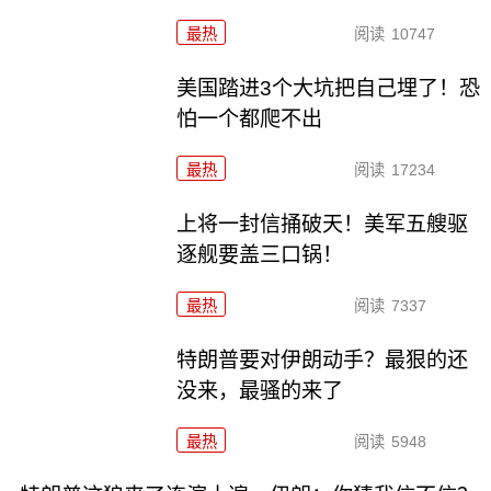
最热
阅读
10747
美国踏进3个大坑把自己埋了！恐
怕一个都爬不出
最热
阅读
17234
上将一封信捅破天！美军五艘驱
逐舰要盖三口锅！
最热
阅读
7337
特朗普要对伊朗动手？最狠的还
没来，最骚的来了
最热
阅读
5948