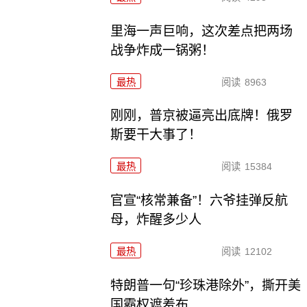
里海一声巨响，这次差点把两场
战争炸成一锅粥！
最热
阅读
8963
刚刚，普京被逼亮出底牌！俄罗
斯要干大事了！
最热
阅读
15384
官宣“核常兼备”！六爷挂弹反航
母，炸醒多少人
最热
阅读
12102
特朗普一句“珍珠港除外”，撕开美
国霸权遮羞布