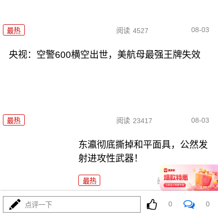
08-03
最热
阅读
4527
央视：空警600横空出世，美航母最强王牌失效
08-03
最热
阅读
23417
东瀛彻底撕掉和平面具，公然发
射进攻性武器！
最热
阅读
11409
美利坚资源收割局：特朗普为何对乌稀土\"摊牌\"
0
0
点评一下