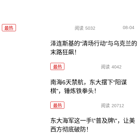
08-04
最热
阅读
5032
泽连斯基的“清场行动”与乌克兰的
末路狂飙！
最热
阅读
4042
南海6天禁航，东大摆下“阳谋
棋”，锤炼铁拳头！
最热
阅读
20712
东大海军这一手\"普及牌\"，让美
西方彻底破防！