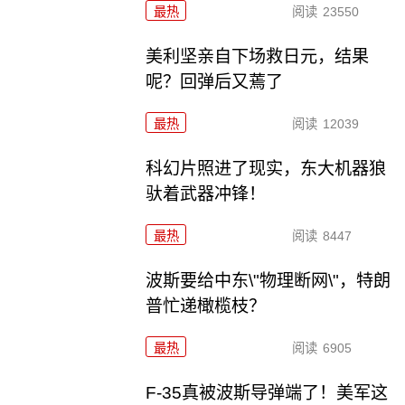
最热
阅读
23550
美利坚亲自下场救日元，结果
呢？回弹后又蔫了
最热
阅读
12039
科幻片照进了现实，东大机器狼
驮着武器冲锋！
最热
阅读
8447
波斯要给中东\"物理断网\"，特朗
普忙递橄榄枝？
最热
阅读
6905
F-35真被波斯导弹端了！美军这