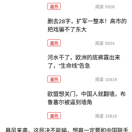
最热
阅读
5926
删去28字，扩军一整本！高市的
把戏骗不了东大
最热
阅读
5024
河水干了，欧洲的底裤露出来
了，“生命线”告急
最热
阅读
10419
欧盟想关门，中国人就翻墙，布
鲁塞尔被逼到墙角
最热
阅读
15816
暴风来袭，这局决不能输，想赢一定要和中国联手