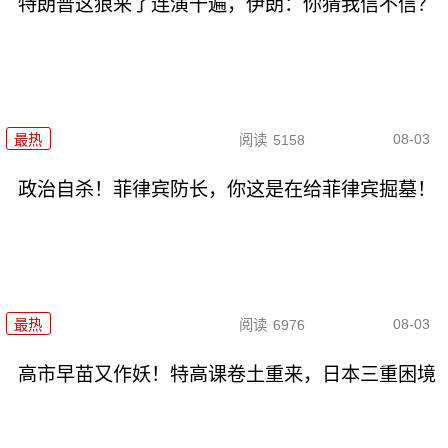
特朗普这狼来了连演十遍，伊朗：你猜我信不信？
08-03
最热
阅读
5158
政治自杀！菲律宾防长，你这是在给菲律宾掘墓！
08-03
最热
阅读
6976
高市早苗又作妖！特高课卷土重来，日本三重困境