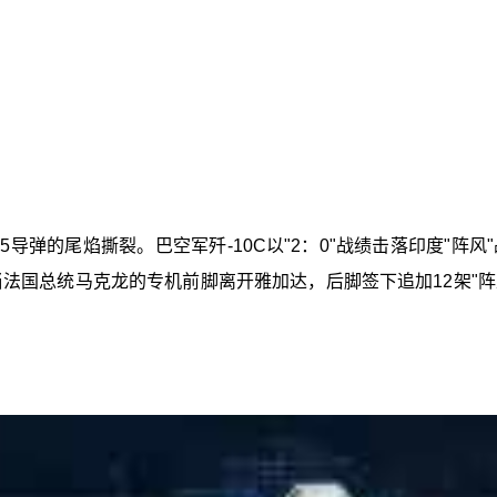
-15导弹的尾焰撕裂。巴空军歼-10C以"2：0"战绩击落印度
当法国总统马克龙的专机前脚离开雅加达，后脚签下追加12架"