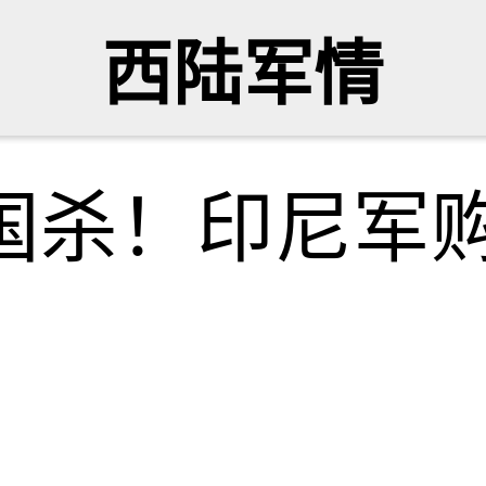
西陆军情
三国杀！印尼军