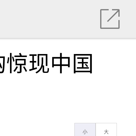
购惊现中国
小
大