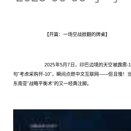
【开篇：一场空战掀翻的牌桌】
2025年5月7日，印巴边境的天空被霹雳
句"考虑采购歼-10"，瞬间点燃中文互联网——但且慢！
东南亚"战略平衡术"的又一经典注脚。