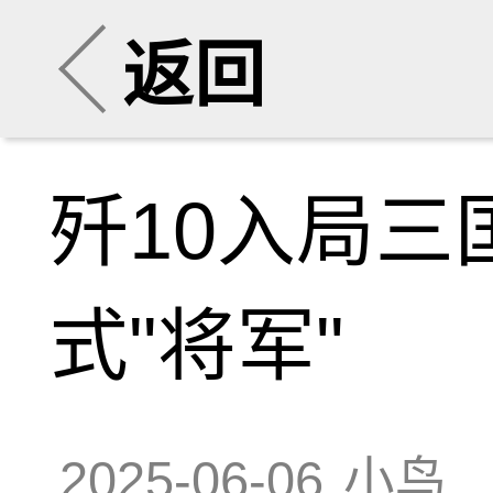
返回
歼10入局
式"将军"
2025-06-06
小鸟