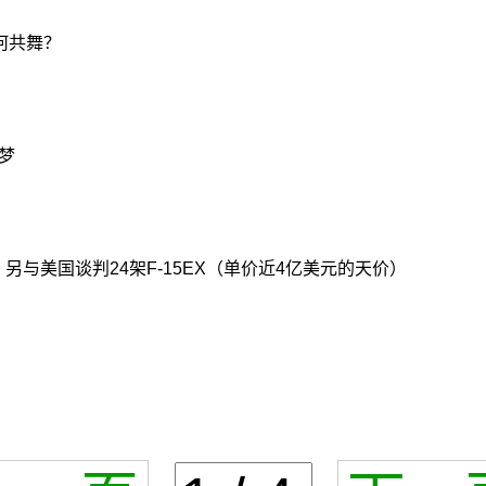
何共舞？
噩梦
，另与美国谈判24架F-15EX（单价近4亿美元的天价）