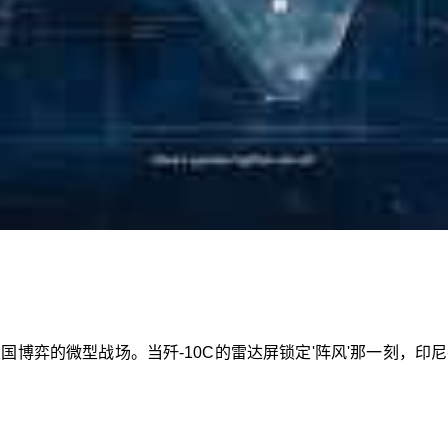
国博弈的微型战场。当歼-10C的雷达屏锁定'阵风'那一刻，