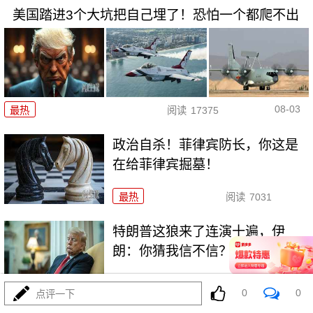
美国踏进3个大坑把自己埋了！恐怕一个都爬不出
08-03
最热
阅读
17375
政治自杀！菲律宾防长，你这是
在给菲律宾掘墓！
最热
阅读
7031
特朗普这狼来了连演十遍，伊
朗：你猜我信不信？
最热
阅读
5230
0
0
点评一下