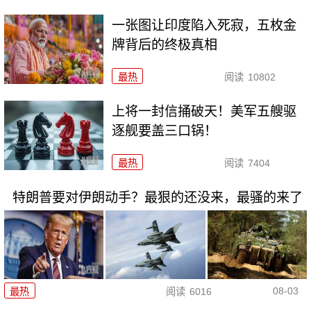
一张图让印度陷入死寂，五枚金
牌背后的终极真相
最热
阅读
10802
上将一封信捅破天！美军五艘驱
逐舰要盖三口锅！
最热
阅读
7404
特朗普要对伊朗动手？最狠的还没来，最骚的来了
08-03
最热
阅读
6016