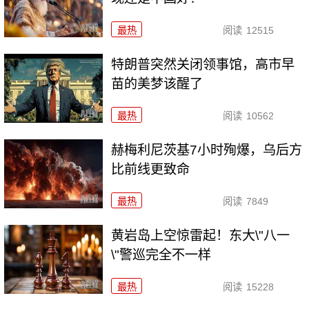
最热
阅读
12515
特朗普突然关闭领事馆，高市早
苗的美梦该醒了
最热
阅读
10562
赫梅利尼茨基7小时殉爆，乌后方
比前线更致命
最热
阅读
7849
黄岩岛上空惊雷起！东大\"八一
\"警巡完全不一样
最热
阅读
15228