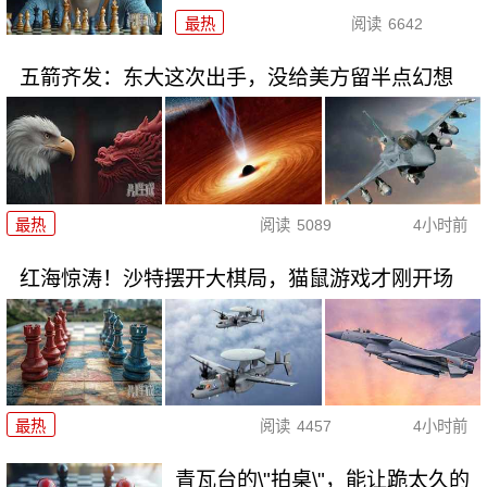
最热
阅读
6642
五箭齐发：东大这次出手，没给美方留半点幻想
最热
阅读
5089
4小时前
红海惊涛！沙特摆开大棋局，猫鼠游戏才刚开场
最热
阅读
4457
4小时前
青瓦台的\"拍桌\"，能让跪太久的