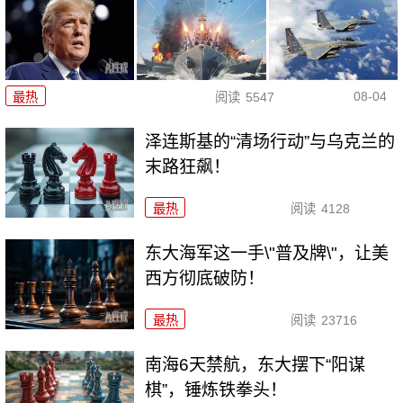
08-04
最热
阅读
5547
泽连斯基的“清场行动”与乌克兰的
末路狂飙！
最热
阅读
4128
东大海军这一手\"普及牌\"，让美
西方彻底破防！
最热
阅读
23716
南海6天禁航，东大摆下“阳谋
棋”，锤炼铁拳头！