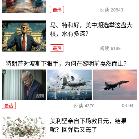
最热
阅读
20843
马、特和好，美中期选举这盘大
棋，水有多深？
最热
阅读
6189
特朗普对波斯下狠手，为何在黎明前戛然而止？
08-04
最热
阅读
4370
美利坚亲自下场救日元，结果
呢？回弹后又蔫了