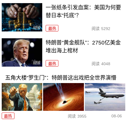
一张纸条引发血案：美国为何要
替日本“托底”？
最热
阅读
5292
特朗普“黄金舰队”：2750亿美金
堆出海上棺材
最热
阅读
4048
五角大楼“罗生门”：特朗普这出戏把全世界演懵
08-06
最热
阅读
3955