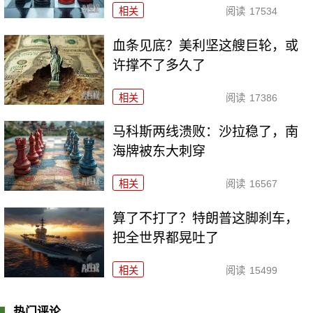
相关
阅读
17534
血条见底？美利坚这艘巨轮，或
许撑不了多久了
相关
阅读
17386
马科斯两线溃败：沙拉稳了，南
海牌被东大刺穿
相关
阅读
16567
算了不打了？特朗普这脚刹车，
把全世界都晃吐了
相关
阅读
15499
热门评论