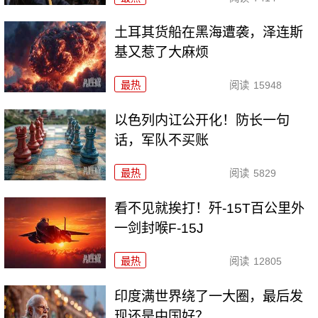
土耳其货船在黑海遭袭，泽连斯
基又惹了大麻烦
最热
阅读
15948
以色列内讧公开化！防长一句
话，军队不买账
最热
阅读
5829
看不见就挨打！歼-15T百公里外
一剑封喉F-15J
最热
阅读
12805
印度满世界绕了一大圈，最后发
现还是中国好？