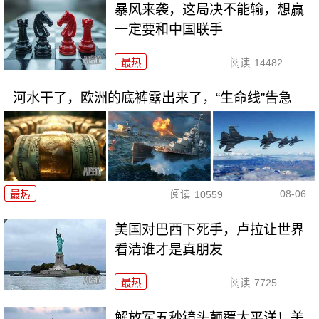
暴风来袭，这局决不能输，想赢
一定要和中国联手
最热
阅读
14482
河水干了，欧洲的底裤露出来了，“生命线”告急
08-06
最热
阅读
10559
美国对巴西下死手，卢拉让世界
看清谁才是真朋友
最热
阅读
7725
解放军五秒镜头颠覆太平洋！美