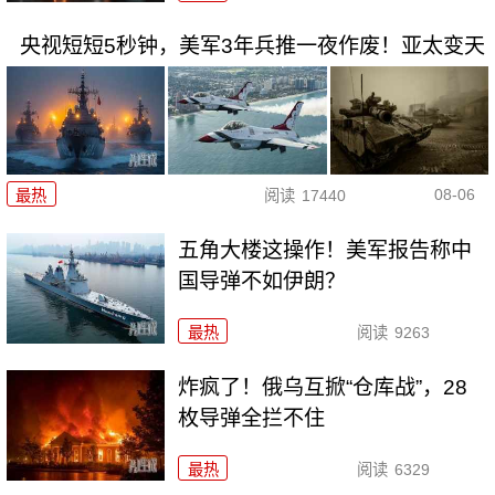
央视短短5秒钟，美军3年兵推一夜作废！亚太变天
08-06
最热
阅读
17440
五角大楼这操作！美军报告称中
国导弹不如伊朗？
最热
阅读
9263
炸疯了！俄乌互掀“仓库战”，28
枚导弹全拦不住
最热
阅读
6329