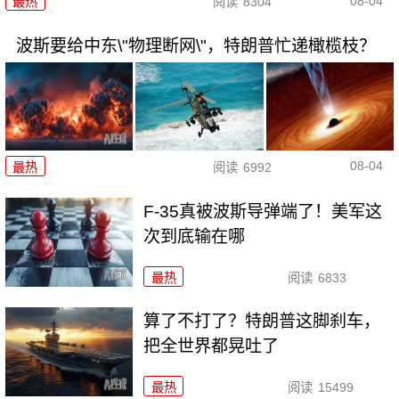
08-04
最热
阅读
8304
波斯要给中东\"物理断网\"，特朗普忙递橄榄枝？
08-04
最热
阅读
6992
F-35真被波斯导弹端了！美军这
次到底输在哪
最热
阅读
6833
算了不打了？特朗普这脚刹车，
把全世界都晃吐了
最热
阅读
15499