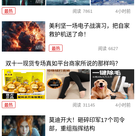
最热
阅读
7861
4小时前
美利坚一场电子战演习，把自家
救护机送了命！
最热
阅读
6627
双十一现货专场真如平台商家所说的那样吗？
最热
阅读
31145
4小时前
莫迪开大！砸碎印军17个司令
部，重组指挥结构