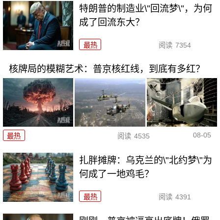
特朗普的制造业\"回流梦\"，为何
成了回流东大？
最热
阅读
7354
核牌局的模糊艺术：普京核红线，到底有多红？
08-05
最热
阅读
4535
扎胖摊牌：乌克兰的\"北约梦\"为
何成了一地鸡毛？
最热
阅读
4391