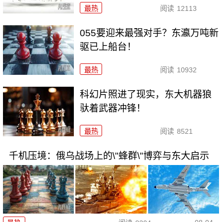
最热
阅读
12113
055要迎来最强对手？东瀛万吨新
驱已上船台！
最热
阅读
10932
科幻片照进了现实，东大机器狼
驮着武器冲锋！
最热
阅读
8521
千机压境：俄乌战场上的\"蜂群\"博弈与东大启示