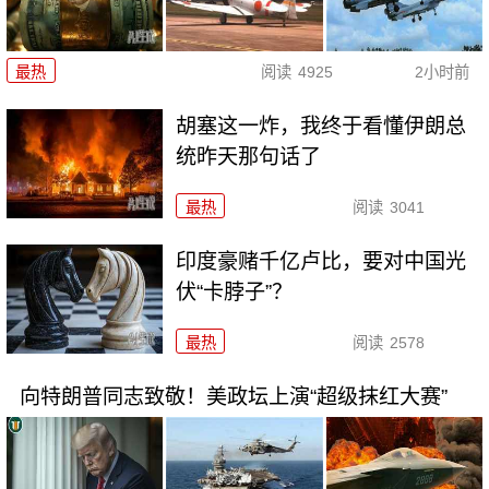
最热
阅读
4925
2小时前
胡塞这一炸，我终于看懂伊朗总
统昨天那句话了
最热
阅读
3041
印度豪赌千亿卢比，要对中国光
伏“卡脖子”？
最热
阅读
2578
向特朗普同志致敬！美政坛上演“超级抹红大赛”