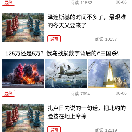
08-06
最热
阅读
11562
泽连斯基的时间不多了，最艰难
的冬天又要来了
最热
阅读
10137
125万还是5万？俄乌战损数字背后的\"三国杀\"
08-06
最热
阅读
7694
扎卢日内说的一句话，把北约的
脸按在地上摩擦
最热
阅读
12119