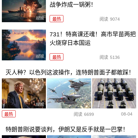
战争炸成一锅粥！
最热
阅读
9074
731！特高课还魂！高市早苗两把
火烧穿日本国运
最热
阅读
5136
灭人种？以色列这波操作，连特朗普面子都敢踩！
08-04
最热
阅读
6699
特朗普刚说要谈判，伊朗又是反手就是一巴掌！