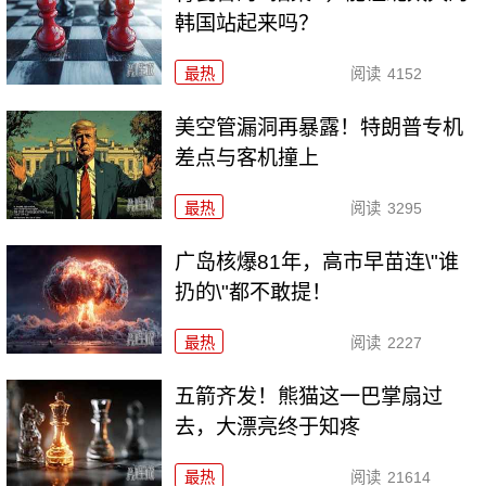
韩国站起来吗？
最热
阅读
4152
美空管漏洞再暴露！特朗普专机
差点与客机撞上
最热
阅读
3295
广岛核爆81年，高市早苗连\"谁
扔的\"都不敢提！
最热
阅读
2227
五箭齐发！熊猫这一巴掌扇过
去，大漂亮终于知疼
最热
阅读
21614