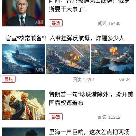
刚刚，普京被逼亮出底牌！俄罗
斯要干大事了！
最热
阅读
15480
官宣“核常兼备”！六爷挂弹反航母，炸醒多少人
08-04
最热
阅读
12201
特朗普一句“珍珠港除外”，撕开美
国霸权遮羞布
最热
阅读
11212
里海一声巨响，这次差点把两场