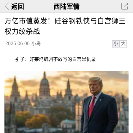
返回
西陆军情
万亿市值蒸发！硅谷钢铁侠与白宫狮王
权力绞杀战
小
大
2025-06-06
小鸟
引子：好莱坞编剧不敢写的白宫恩仇录