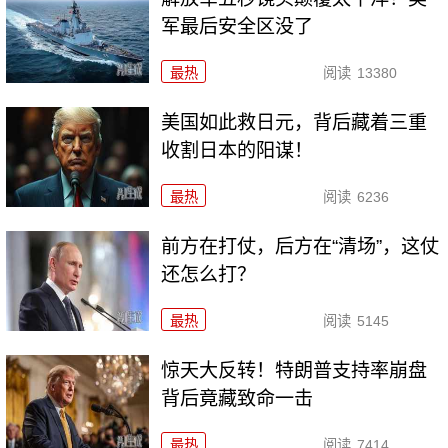
军最后安全区没了
最热
阅读
13380
美国如此救日元，背后藏着三重
收割日本的阳谋！
最热
阅读
6236
前方在打仗，后方在“清场”，这仗
还怎么打？
最热
阅读
5145
惊天大反转！特朗普支持率崩盘
背后竟藏致命一击
最热
阅读
7414