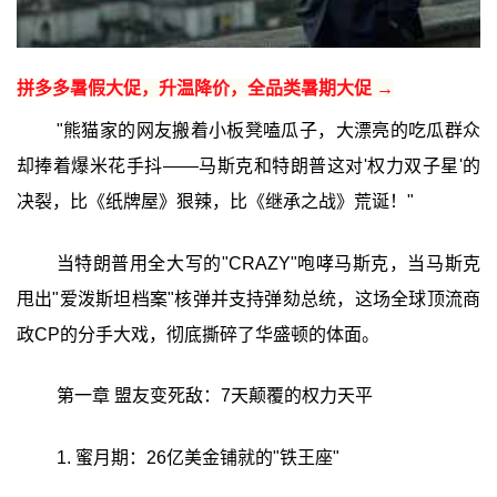
拼多多暑假大促，升温降价，全品类暑期大促 →
"熊猫家的网友搬着小板凳嗑瓜子，大漂亮的吃瓜群众
却捧着爆米花手抖——马斯克和特朗普这对'权力双子星'的
决裂，比《纸牌屋》狠辣，比《继承之战》荒诞！"
当特朗普用全大写的"CRAZY"咆哮马斯克，当马斯克
甩出"爱泼斯坦档案"核弹并支持弹劾总统，这场全球顶流商
政CP的分手大戏，彻底撕碎了华盛顿的体面。
第一章 盟友变死敌：7天颠覆的权力天平
1. 蜜月期：26亿美金铺就的"铁王座"