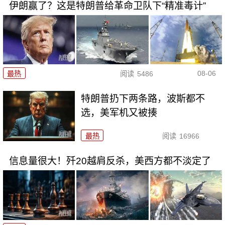
伊朗赢了？这是特朗普给革命卫队下“精准毒计”
08-06
最热
阅读
5486
特朗普扔下两条路，波斯都不
选，美军机又被揍
最热
阅读
16966
信息量很大！歼20越肩反杀，美西方都不淡定了