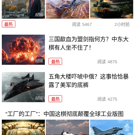
最热
阅读
5467
2小时前
三国歃血为盟剑指何方？中东大
棋有人坐不住了！
最热
阅读
4875
五角大楼吓唬中俄？这事恰恰暴
露了美军的底裤
最热
阅读
4275
“工厂的工厂”：中国这棋彻底颠覆全球工业版图