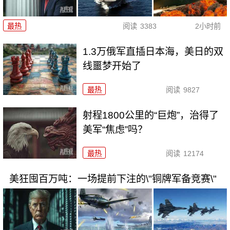
最热
阅读
3383
2小时前
1.3万俄军直插日本海，美日的双
线噩梦开始了
最热
阅读
9827
射程1800公里的“巨炮”，治得了
美军“焦虑”吗？
最热
阅读
12174
美狂囤百万吨：一场提前下注的\"铜牌军备竞赛\"