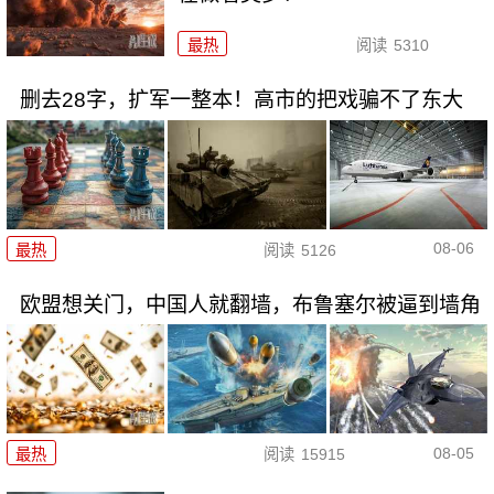
最热
阅读
5310
删去28字，扩军一整本！高市的把戏骗不了东大
08-06
最热
阅读
5126
欧盟想关门，中国人就翻墙，布鲁塞尔被逼到墙角
08-05
最热
阅读
15915