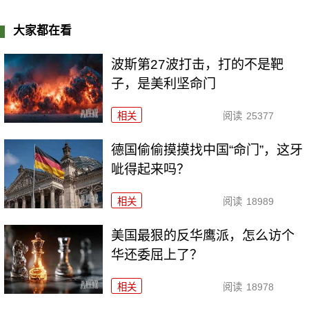
大家都在看
波斯第27波打击，打的不是靶
子，是美利坚命门
相关
阅读
25377
德国偷偷摸摸找中国“命门”，这牙
呲得起来吗？
相关
阅读
18989
美国最狠的反华鹰派，怎么访个
华还委屈上了？
相关
阅读
18978