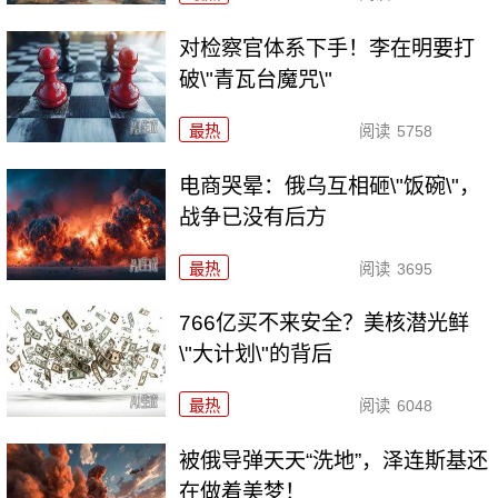
对检察官体系下手！李在明要打
破\"青瓦台魔咒\"
最热
阅读
5758
电商哭晕：俄乌互相砸\"饭碗\"，
战争已没有后方
最热
阅读
3695
766亿买不来安全？美核潜光鲜
\"大计划\"的背后
最热
阅读
6048
被俄导弹天天“洗地”，泽连斯基还
在做着美梦！