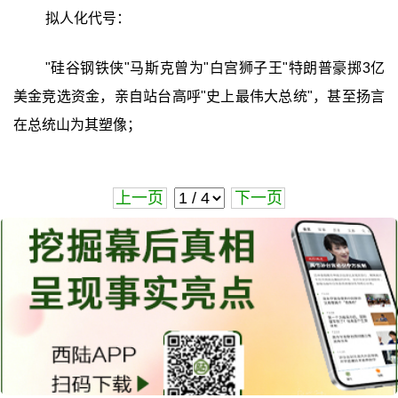
拟人化代号：
"硅谷钢铁侠"马斯克曾为"白宫狮子王"特朗普豪掷3亿
美金竞选资金，亲自站台高呼"史上最伟大总统"，甚至扬言
在总统山为其塑像；
上一页
下一页