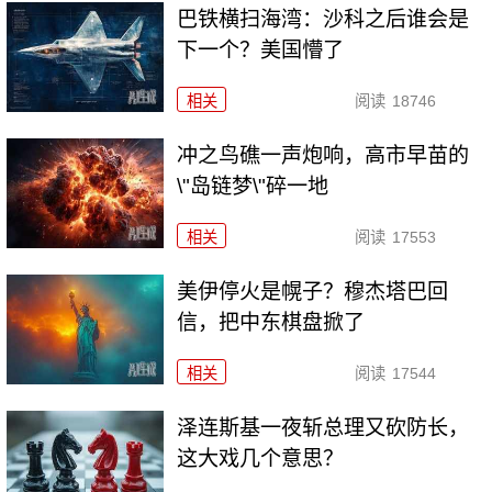
巴铁横扫海湾：沙科之后谁会是
下一个？美国懵了
相关
阅读
18746
冲之鸟礁一声炮响，高市早苗的
\"岛链梦\"碎一地
相关
阅读
17553
美伊停火是幌子？穆杰塔巴回
信，把中东棋盘掀了
相关
阅读
17544
泽连斯基一夜斩总理又砍防长，
这大戏几个意思？