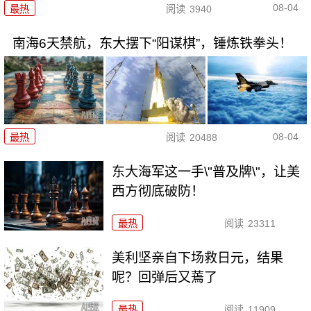
08-04
最热
阅读
3940
南海6天禁航，东大摆下“阳谋棋”，锤炼铁拳头！
08-04
最热
阅读
20488
东大海军这一手\"普及牌\"，让美
西方彻底破防！
最热
阅读
23311
美利坚亲自下场救日元，结果
呢？回弹后又蔫了
最热
阅读
11909