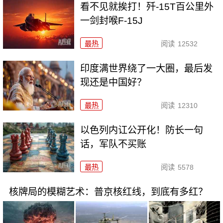
看不见就挨打！歼-15T百公里外
一剑封喉F-15J
最热
阅读
12532
印度满世界绕了一大圈，最后发
现还是中国好？
最热
阅读
12310
以色列内讧公开化！防长一句
话，军队不买账
最热
阅读
5578
核牌局的模糊艺术：普京核红线，到底有多红？