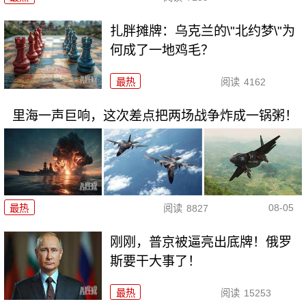
扎胖摊牌：乌克兰的\"北约梦\"为
何成了一地鸡毛？
最热
阅读
4162
里海一声巨响，这次差点把两场战争炸成一锅粥！
08-05
最热
阅读
8827
刚刚，普京被逼亮出底牌！俄罗
斯要干大事了！
最热
阅读
15253