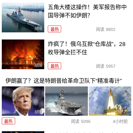
五角大楼这操作！美军报告称中
国导弹不如伊朗？
最热
阅读
8802
炸疯了！俄乌互掀“仓库战”，28
枚导弹全拦不住
最热
阅读
5957
伊朗赢了？这是特朗普给革命卫队下“精准毒计”
最热
阅读
5096
4小时前