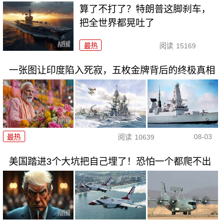
算了不打了？特朗普这脚刹车，
把全世界都晃吐了
最热
阅读
15169
一张图让印度陷入死寂，五枚金牌背后的终极真相
08-03
最热
阅读
10639
美国踏进3个大坑把自己埋了！恐怕一个都爬不出