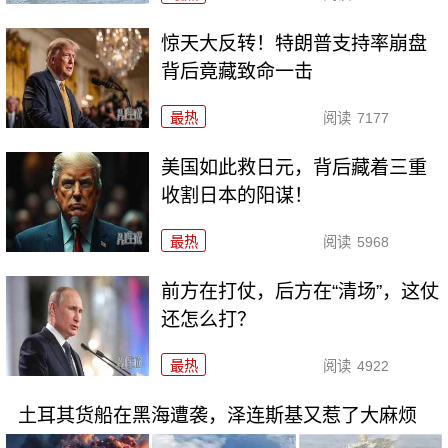
惊天大反转！特朗普支持率崩盘
背后竟藏致命一击
最热
阅读
7177
美国如此救日元，背后藏着三重
收割日本的阳谋！
最热
阅读
5968
前方在打仗，后方在“清场”，这仗
还怎么打？
最热
阅读
4922
土耳其货船在黑海遭袭，泽连斯基又惹了大麻烦