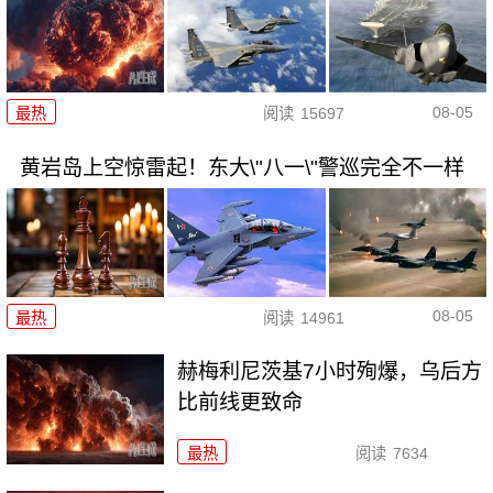
08-05
最热
阅读
15697
黄岩岛上空惊雷起！东大\"八一\"警巡完全不一样
08-05
最热
阅读
14961
赫梅利尼茨基7小时殉爆，乌后方
比前线更致命
最热
阅读
7634