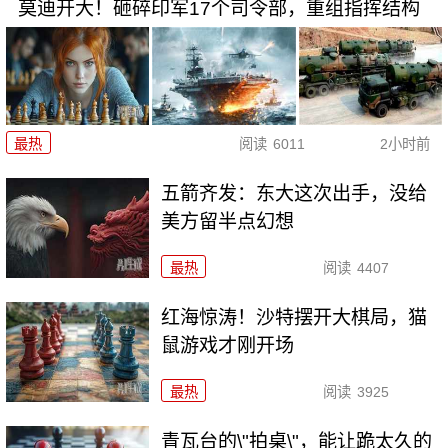
莫迪开大！砸碎印军17个司令部，重组指挥结构
最热
阅读
6011
2小时前
五箭齐发：东大这次出手，没给
美方留半点幻想
最热
阅读
4407
红海惊涛！沙特摆开大棋局，猫
鼠游戏才刚开场
最热
阅读
3925
青瓦台的\"拍桌\"，能让跪太久的