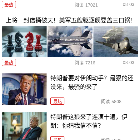
08-03
最热
阅读
17021
上将一封信捅破天！美军五艘驱逐舰要盖三口锅！
08-03
最热
阅读
7216
特朗普要对伊朗动手？最狠的还
没来，最骚的来了
最热
阅读
5808
特朗普这狼来了连演十遍，伊
朗：你猜我信不信？