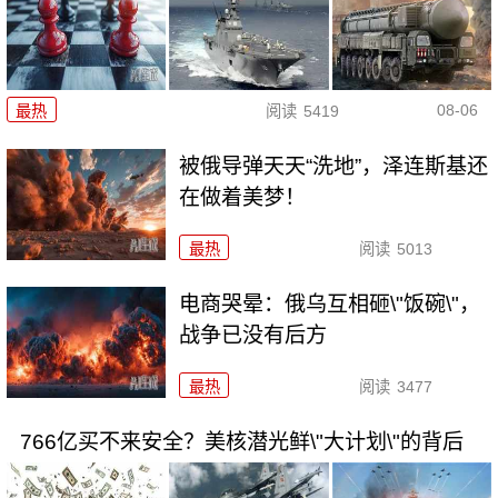
08-06
最热
阅读
5419
被俄导弹天天“洗地”，泽连斯基还
在做着美梦！
最热
阅读
5013
电商哭晕：俄乌互相砸\"饭碗\"，
战争已没有后方
最热
阅读
3477
766亿买不来安全？美核潜光鲜\"大计划\"的背后