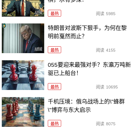
最热
阅读
5985
特朗普对波斯下狠手，为何在黎
明前戛然而止？
最热
阅读
4155
055要迎来最强对手？东瀛万吨新
驱已上船台！
最热
阅读
10695
千机压境：俄乌战场上的\"蜂群
\"博弈与东大启示
最热
阅读
8075