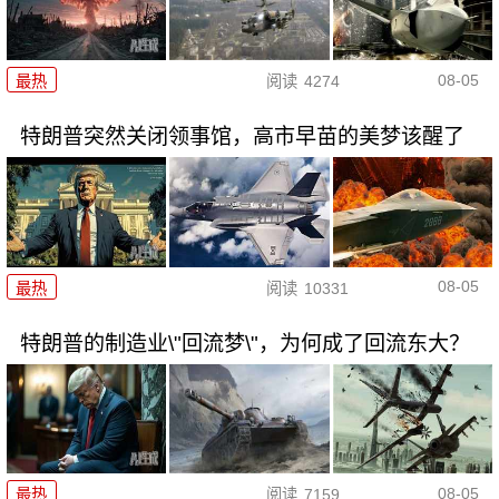
08-05
最热
阅读
4274
特朗普突然关闭领事馆，高市早苗的美梦该醒了
08-05
最热
阅读
10331
特朗普的制造业\"回流梦\"，为何成了回流东大？
08-05
最热
阅读
7159