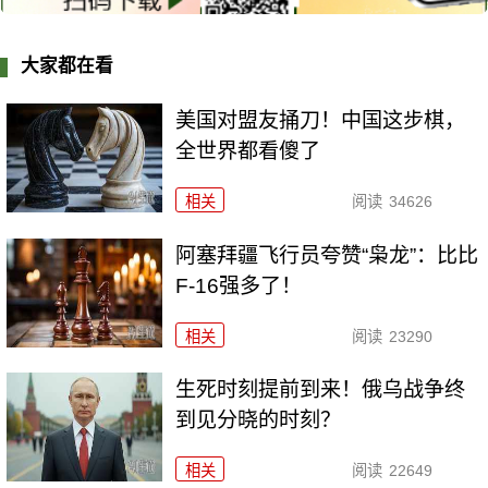
大家都在看
美国对盟友捅刀！中国这步棋，
全世界都看傻了
相关
阅读
34626
阿塞拜疆飞行员夸赞“枭龙”：比比
F-16强多了！
相关
阅读
23290
生死时刻提前到来！俄乌战争终
到见分晓的时刻？
相关
阅读
22649