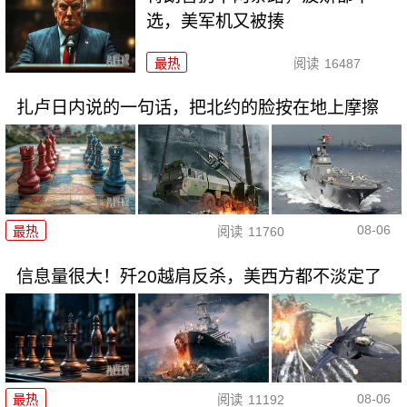
选，美军机又被揍
最热
阅读
16487
扎卢日内说的一句话，把北约的脸按在地上摩擦
08-06
最热
阅读
11760
信息量很大！歼20越肩反杀，美西方都不淡定了
08-06
最热
阅读
11192