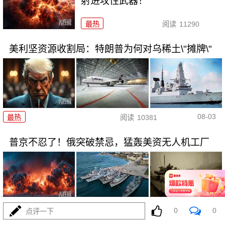
射进攻性武器！
最热
阅读
11290
美利坚资源收割局：特朗普为何对乌稀土\"摊牌\"
08-03
最热
阅读
10381
普京不忍了！俄突破禁忌，猛轰美资无人机工厂
08-03
0
0
最热
阅读
8845
点评一下