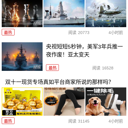
最热
阅读
20773
4小时前
央视短短5秒钟，美军3年兵推一
夜作废！亚太变天
最热
阅读
16528
双十一现货专场真如平台商家所说的那样吗？
最热
阅读
31145
4小时前