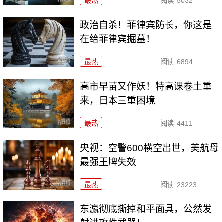
最热
阅读
5032
政治自杀！菲律宾防长，你这是
在给菲律宾掘墓！
最热
阅读
6894
高市早苗又作妖！特高课卷土重
来，日本三重困境
最热
阅读
4411
央视：空警600横空出世，美航母
最强王牌失效
最热
阅读
23223
东瀛彻底撕掉和平面具，公然发