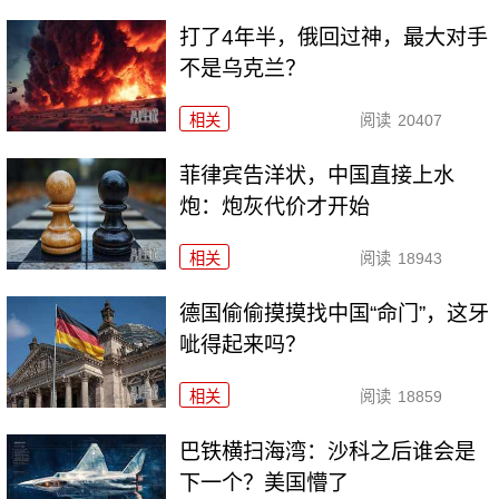
打了4年半，俄回过神，最大对手
不是乌克兰？
相关
阅读
20407
菲律宾告洋状，中国直接上水
炮：炮灰代价才开始
相关
阅读
18943
德国偷偷摸摸找中国“命门”，这牙
呲得起来吗？
相关
阅读
18859
巴铁横扫海湾：沙科之后谁会是
下一个？美国懵了