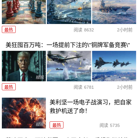
最热
阅读
8632
2小时前
美狂囤百万吨：一场提前下注的\"铜牌军备竞赛\"
最热
阅读
6781
2小时前
美利坚一场电子战演习，把自家
救护机送了命！
最热
阅读
5735