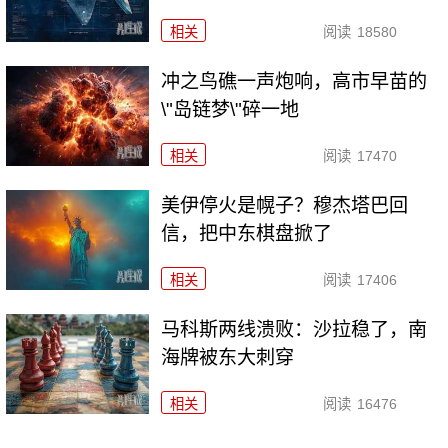
相关
阅读
18580
冲之鸟礁一声炮响，高市早苗的
\"岛链梦\"碎一地
相关
阅读
17470
美伊停火是幌子？穆杰塔巴回
信，把中东棋盘掀了
相关
阅读
17406
马科斯两线溃败：沙拉稳了，南
海牌被东大刺穿
相关
阅读
16476