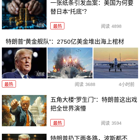
一张纸条引发血案：美国为何要
替日本“托底”？
最热
阅读
4898
特朗普“黄金舰队”：2750亿美金堆出海上棺材
最热
阅读
3688
4小时前
五角大楼“罗生门”：特朗普这出戏
把全世界演懵
最热
阅读
3594
特朗普扔下两条路，波斯都不