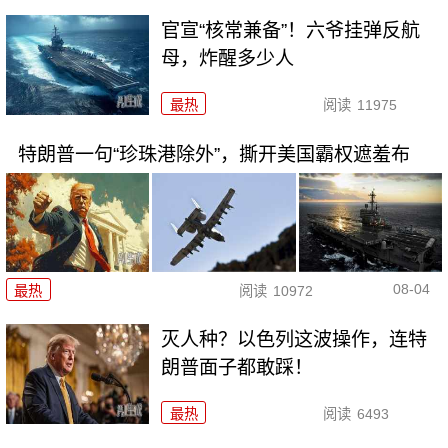
官宣“核常兼备”！六爷挂弹反航
母，炸醒多少人
最热
阅读
11975
特朗普一句“珍珠港除外”，撕开美国霸权遮羞布
08-04
最热
阅读
10972
灭人种？以色列这波操作，连特
朗普面子都敢踩！
最热
阅读
6493