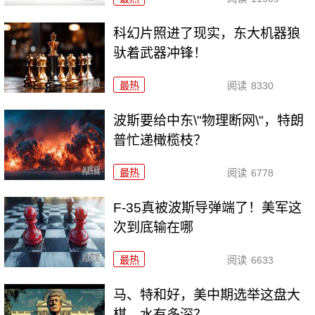
科幻片照进了现实，东大机器狼
驮着武器冲锋！
最热
阅读
8330
波斯要给中东\"物理断网\"，特朗
普忙递橄榄枝？
最热
阅读
6778
F-35真被波斯导弹端了！美军这
次到底输在哪
最热
阅读
6633
马、特和好，美中期选举这盘大
棋，水有多深？