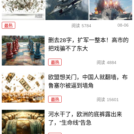
08-06
最热
阅读
5784
删去28字，扩军一整本！高市的
把戏骗不了东大
最热
阅读
4884
欧盟想关门，中国人就翻墙，布
鲁塞尔被逼到墙角
最热
阅读
15601
河水干了，欧洲的底裤露出来
了，“生命线”告急