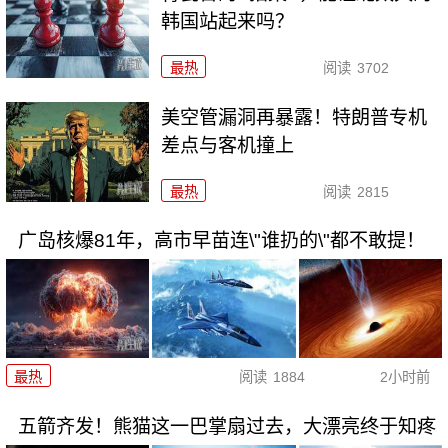
韩国站起来吗？
最热
阅读
3702
美空管漏洞再暴露！特朗普专机
差点与客机撞上
最热
阅读
2815
广岛核爆81年，高市早苗连\"谁扔的\"都不敢提！
最热
阅读
1884
2小时前
五箭齐发！熊猫这一巴掌扇过去，大漂亮终于知疼