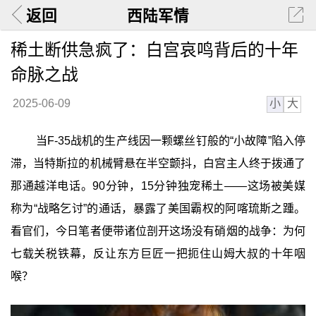
返回
西陆军情
稀土断供急疯了：白宫哀鸣背后的十年
命脉之战
小
大
2025-06-09
当F-35战机的生产线因一颗螺丝钉般的“小故障”陷入停
滞，当特斯拉的机械臂悬在半空颤抖，白宫主人终于拨通了
那通越洋电话。90分钟，15分钟独宠稀土——这场被美媒
称为“战略乞讨”的通话，暴露了美国霸权的阿喀琉斯之踵。
看官们，今日笔者便带诸位剖开这场没有硝烟的战争：为何
七载关税铁幕，反让东方巨匠一把扼住山姆大叔的十年咽
喉？