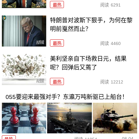
最热
阅读
6291
特朗普对波斯下狠手，为何在黎
明前戛然而止？
最热
阅读
4460
美利坚亲自下场救日元，结果
呢？回弹后又蔫了
最热
阅读
12212
055要迎来最强对手？东瀛万吨新驱已上船台！
08-04