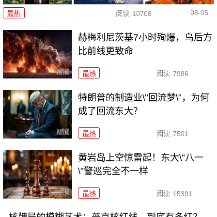
08-05
最热
阅读
10708
赫梅利尼茨基7小时殉爆，乌后方
比前线更致命
最热
阅读
7986
特朗普的制造业\"回流梦\"，为何
成了回流东大？
最热
阅读
7501
黄岩岛上空惊雷起！东大\"八一
\"警巡完全不一样
最热
阅读
15391