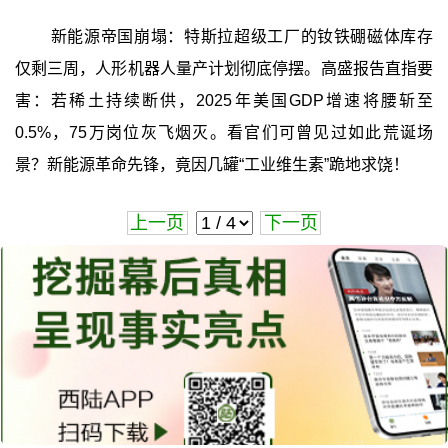
新能源帝国崩塌：特斯拉超级工厂的钕铁硼磁体库存
仅剩三周，人形机器人量产计划彻底停摆。高盛报告直指要
害：若稀土持续断供，2025年美国GDP增速将腰斩至
0.5%，75万岗位灰飞烟灭。看官们可曾见过如此荒诞场
景？新能源革命先锋，竟因几罐“工业维生素”跪地求饶！
上一页
下一页