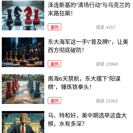
泽连斯基的“清场行动”与乌克兰的
末路狂飙！
最热
阅读
4257
东大海军这一手\"普及牌\"，让美
西方彻底破防！
最热
阅读
23968
南海6天禁航，东大摆下“阳谋
棋”，锤炼铁拳头！
最热
阅读
21062
马、特和好，美中期选举这盘大
棋，水有多深？