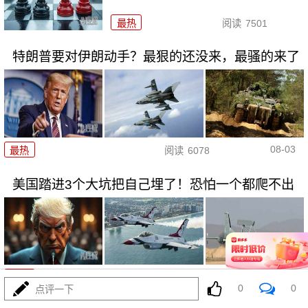
最热
阅读
7501
特朗普要对伊朗动手？最狠的还没来，最骚的来了
08-03
最热
阅读
6078
美国踏进3个大坑把自己埋了！恐怕一个都爬不出
08-03
最热
阅读
17594
0
0
点评一下