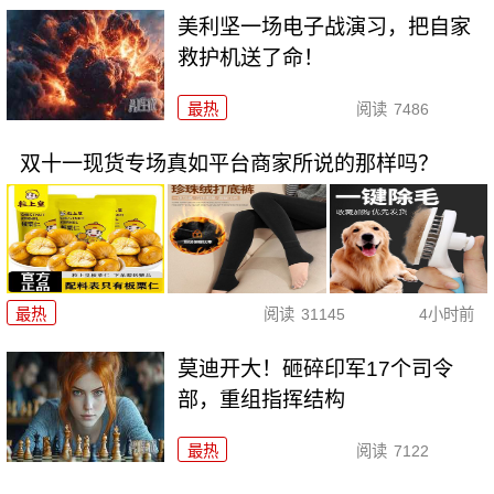
美利坚一场电子战演习，把自家
救护机送了命！
最热
阅读
7486
双十一现货专场真如平台商家所说的那样吗？
最热
阅读
31145
4小时前
莫迪开大！砸碎印军17个司令
部，重组指挥结构
最热
阅读
7122