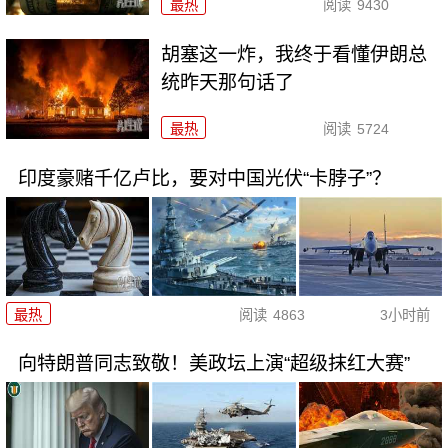
最热
阅读
9430
胡塞这一炸，我终于看懂伊朗总
统昨天那句话了
最热
阅读
5724
印度豪赌千亿卢比，要对中国光伏“卡脖子”？
最热
阅读
4863
3小时前
向特朗普同志致敬！美政坛上演“超级抹红大赛”