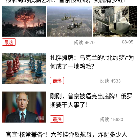
核牌局的模糊艺术：普京核红线，到底有多红？
08-05
最热
阅读
4670
扎胖摊牌：乌克兰的\"北约梦\"为
何成了一地鸡毛？
最热
阅读
4533
刚刚，普京被逼亮出底牌！俄罗
斯要干大事了！
最热
阅读
15630
官宣“核常兼备”！六爷挂弹反航母，炸醒多少人