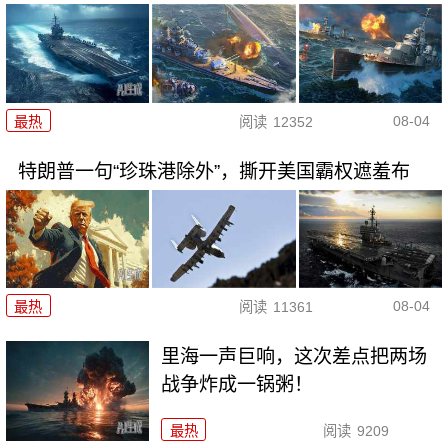
08-04
最热
阅读
12352
特朗普一句“珍珠港除外”，撕开美国霸权遮羞布
08-04
最热
阅读
11361
里海一声巨响，这次差点把两场
战争炸成一锅粥！
最热
阅读
9209