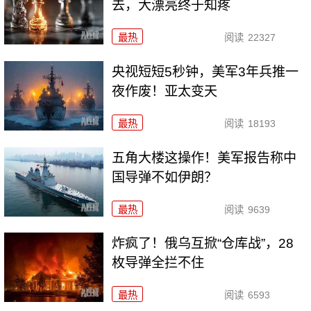
去，大漂亮终于知疼
最热
阅读
22327
央视短短5秒钟，美军3年兵推一
夜作废！亚太变天
最热
阅读
18193
五角大楼这操作！美军报告称中
国导弹不如伊朗？
最热
阅读
9639
炸疯了！俄乌互掀“仓库战”，28
枚导弹全拦不住
最热
阅读
6593