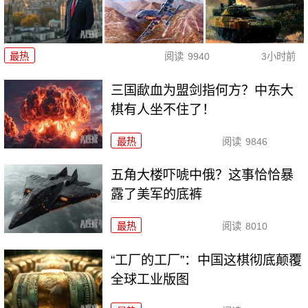
最热
阅读
9940
3小时前
三国歃血为盟剑指何方？中东大
棋有人坐不住了！
最热
阅读
9846
五角大楼吓唬中俄？这事恰恰暴
露了美军的底裤
最热
阅读
8010
“工厂的工厂”：中国这棋彻底颠覆
全球工业版图