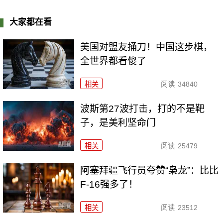
大家都在看
美国对盟友捅刀！中国这步棋，
全世界都看傻了
相关
阅读
34840
波斯第27波打击，打的不是靶
子，是美利坚命门
相关
阅读
25479
阿塞拜疆飞行员夸赞“枭龙”：比比
F-16强多了！
相关
阅读
23512