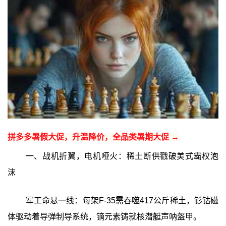
拼多多暑假大促，升温降价，全品类暑期大促 →
一、战机折翼，电机哑火：稀土断供戳破美式霸权泡
沫
军工命悬一线：每架F-35需吞噬417公斤稀土，钐钴磁
体驱动着导弹制导系统，镝元素铸就核潜艇声呐盔甲。