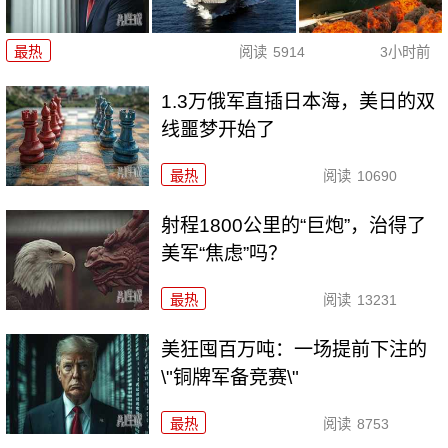
最热
阅读
5914
3小时前
1.3万俄军直插日本海，美日的双
线噩梦开始了
最热
阅读
10690
射程1800公里的“巨炮”，治得了
美军“焦虑”吗？
最热
阅读
13231
美狂囤百万吨：一场提前下注的
\"铜牌军备竞赛\"
最热
阅读
8753