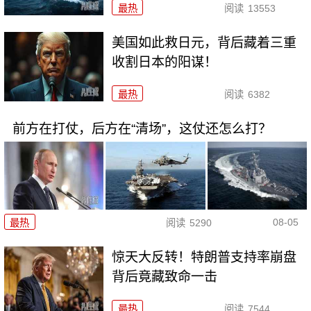
最热
阅读
13553
美国如此救日元，背后藏着三重
收割日本的阳谋！
最热
阅读
6382
前方在打仗，后方在“清场”，这仗还怎么打？
08-05
最热
阅读
5290
惊天大反转！特朗普支持率崩盘
背后竟藏致命一击
最热
阅读
7544