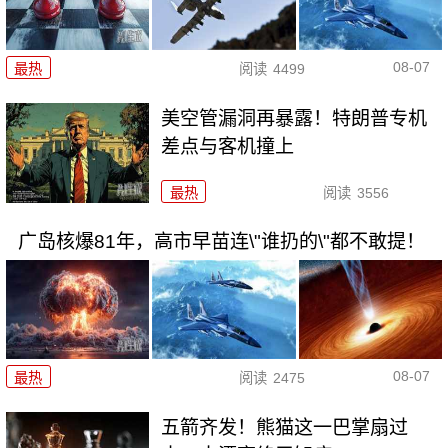
08-07
最热
阅读
4499
美空管漏洞再暴露！特朗普专机
差点与客机撞上
最热
阅读
3556
广岛核爆81年，高市早苗连\"谁扔的\"都不敢提！
08-07
最热
阅读
2475
五箭齐发！熊猫这一巴掌扇过