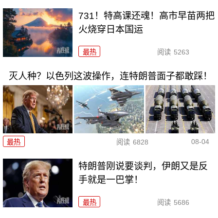
731！特高课还魂！高市早苗两把
火烧穿日本国运
最热
阅读
5263
灭人种？以色列这波操作，连特朗普面子都敢踩！
08-04
最热
阅读
6828
特朗普刚说要谈判，伊朗又是反
手就是一巴掌！
最热
阅读
5686