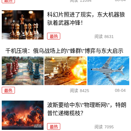
最热
阅读
11054
科幻片照进了现实，东大机器狼
驮着武器冲锋！
最热
阅读
8631
千机压境：俄乌战场上的\"蜂群\"博弈与东大启示
08-04
最热
阅读
8425
波斯要给中东\"物理断网\"，特朗
普忙递橄榄枝？
最热
阅读
7095