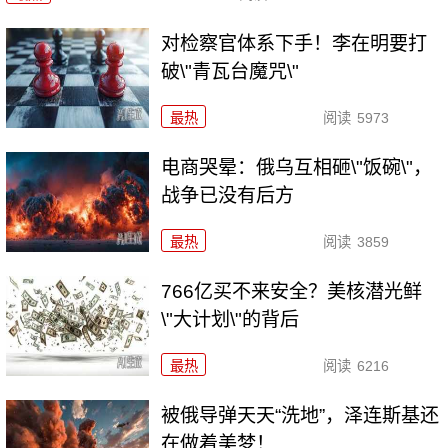
对检察官体系下手！李在明要打
破\"青瓦台魔咒\"
最热
阅读
5973
电商哭晕：俄乌互相砸\"饭碗\"，
战争已没有后方
最热
阅读
3859
766亿买不来安全？美核潜光鲜
\"大计划\"的背后
最热
阅读
6216
被俄导弹天天“洗地”，泽连斯基还
在做着美梦！