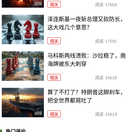
相关
阅读
17604
泽连斯基一夜斩总理又砍防长，
这大戏几个意思？
相关
阅读
17591
马科斯两线溃败：沙拉稳了，南
海牌被东大刺穿
相关
阅读
16618
算了不打了？特朗普这脚刹车，
把全世界都晃吐了
相关
阅读
15619
热门评论