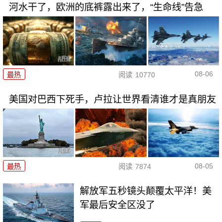
河水干了，欧洲的底裤露出来了，“生命线”告急
08-06
最热
阅读
10770
美国对巴西下死手，卢拉让世界看清谁才是真朋友
08-05
最热
阅读
7874
解放军五秒镜头颠覆太平洋！美
军最后安全区没了