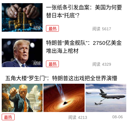
一张纸条引发血案：美国为何要
替日本“托底”？
最热
阅读
5617
特朗普“黄金舰队”：2750亿美金
堆出海上棺材
最热
阅读
4329
五角大楼“罗生门”：特朗普这出戏把全世界演懵
08-06
最热
阅读
4213