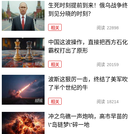
生死时刻提前到来！俄乌战争终
到见分晓的时刻？
相关
阅读
22898
中国这波操作，直接把西方石化
霸权打出了原形
相关
阅读
20159
波斯这狠厉一击，终结了美军吹
了半个世纪的牛
相关
阅读
18214
冲之鸟礁一声炮响，高市早苗的
\"岛链梦\"碎一地