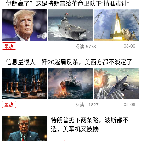
伊朗赢了？这是特朗普给革命卫队下“精准毒计”
08-06
最热
阅读
5778
信息量很大！歼20越肩反杀，美西方都不淡定了
08-06
最热
阅读
11827
特朗普扔下两条路，波斯都不
选，美军机又被揍