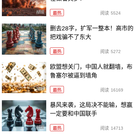
最热
阅读
5524
删去28字，扩军一整本！高市的
把戏骗不了东大
最热
阅读
5272
欧盟想关门，中国人就翻墙，布
鲁塞尔被逼到墙角
最热
阅读
16169
暴风来袭，这局决不能输，想赢
一定要和中国联手
最热
阅读
14713