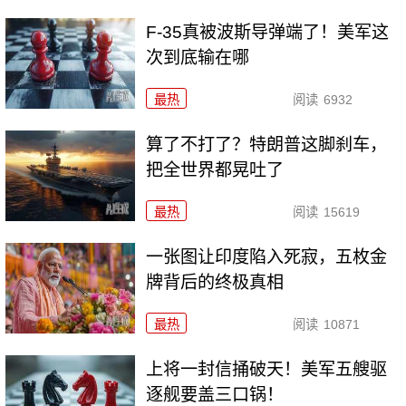
F-35真被波斯导弹端了！美军这
次到底输在哪
最热
阅读
6932
算了不打了？特朗普这脚刹车，
把全世界都晃吐了
最热
阅读
15619
一张图让印度陷入死寂，五枚金
牌背后的终极真相
最热
阅读
10871
上将一封信捅破天！美军五艘驱
逐舰要盖三口锅！