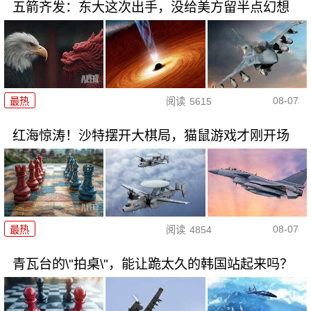
五箭齐发：东大这次出手，没给美方留半点幻想
08-07
最热
阅读
5615
红海惊涛！沙特摆开大棋局，猫鼠游戏才刚开场
08-07
最热
阅读
4854
青瓦台的\"拍桌\"，能让跪太久的韩国站起来吗？