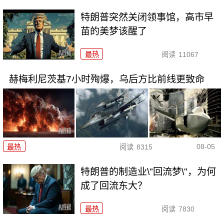
特朗普突然关闭领事馆，高市早
苗的美梦该醒了
最热
阅读
11067
赫梅利尼茨基7小时殉爆，乌后方比前线更致命
08-05
最热
阅读
8315
特朗普的制造业\"回流梦\"，为何
成了回流东大？
最热
阅读
7830