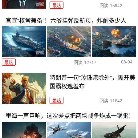
最热
阅读
15942
官宣“核常兼备”！六爷挂弹反航母，炸醒多少人
08-04
最热
阅读
12717
特朗普一句“珍珠港除外”，撕开美
国霸权遮羞布
最热
阅读
11642
里海一声巨响，这次差点把两场战争炸成一锅粥！