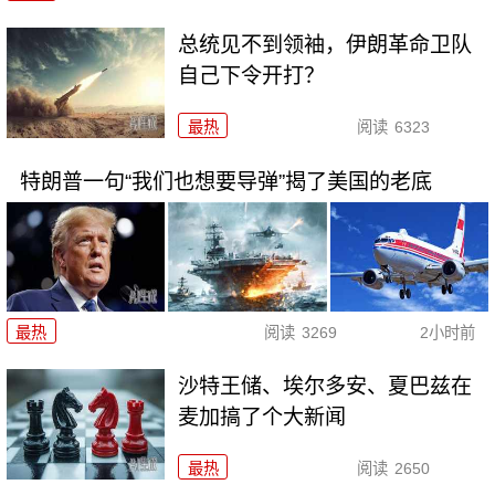
总统见不到领袖，伊朗革命卫队
自己下令开打？
最热
阅读
6323
特朗普一句“我们也想要导弹”揭了美国的老底
最热
阅读
3269
2小时前
沙特王储、埃尔多安、夏巴兹在
麦加搞了个大新闻
最热
阅读
2650