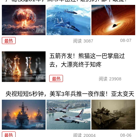
08-07
最热
阅读
3087
五箭齐发！熊猫这一巴掌扇过
去，大漂亮终于知疼
最热
阅读
23908
央视短短5秒钟，美军3年兵推一夜作废！亚太变天
08-06
最热
阅读
20004