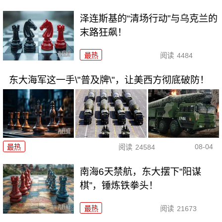
泽连斯基的“清场行动”与乌克兰的
末路狂飙！
最热
阅读
4484
东大海军这一手\"普及牌\"，让美西方彻底破防！
08-04
最热
阅读
24584
南海6天禁航，东大摆下“阳谋
棋”，锤炼铁拳头！
最热
阅读
21673