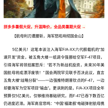
拼多多暑假大促，升温降价，全品类暑期大促 →
【航母利刃遭腰斩，海军怒吼响彻国会山】
5亿美元！这笔本该注入海军F/A-XX六代舰载机的“加
速开发”资金，被五角大楼一纸调令强挪给空军F-47项目，
引得海军将领拍案怒斥：“若不为新战机投资，未来30年美
国航母将成漂浮废铁！” 国会两院罕见联手否决此议，直言
五角大楼“战略分裂”——一边强推特朗普钦点的F-47，一边
却要海军为空军项目“输血”。更讽刺的是，F/A-XX项目全年
预算仅5亿美元，仅够维持基础研究，而F-47已吞下数百亿
仍进度迟滞。海军高官悲鸣：“中国‘福建舰’电磁弹射航母携