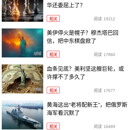
华还委屈上了？
相关
阅读
19212
美伊停火是幌子？穆杰塔巴回
信，把中东棋盘掀了
相关
阅读
17860
血条见底？美利坚这艘巨轮，或
许撑不了多久了
相关
阅读
17677
黄海这出“老将配新王”，把俄罗斯
海军看沉默了
相关
阅读
16489