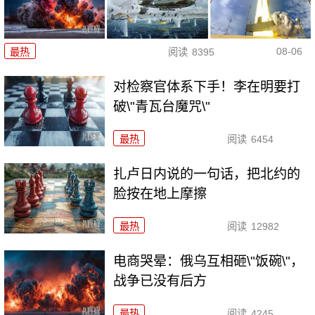
08-06
最热
阅读
8395
对检察官体系下手！李在明要打
破\"青瓦台魔咒\"
最热
阅读
6454
扎卢日内说的一句话，把北约的
脸按在地上摩擦
最热
阅读
12982
电商哭晕：俄乌互相砸\"饭碗\"，
战争已没有后方
最热
阅读
4245