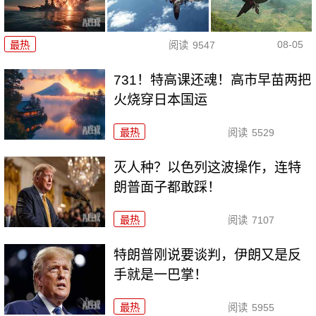
08-05
最热
阅读
9547
731！特高课还魂！高市早苗两把
火烧穿日本国运
最热
阅读
5529
灭人种？以色列这波操作，连特
朗普面子都敢踩！
最热
阅读
7107
特朗普刚说要谈判，伊朗又是反
手就是一巴掌！
最热
阅读
5955