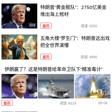
特朗普“黄金舰队”：2750亿美金
堆出海上棺材
最热
阅读
5055
五角大楼“罗生门”：特朗普这出戏
把全世界演懵
最热
阅读
4890
伊朗赢了？这是特朗普给革命卫队下“精准毒计”
08-06
最热
阅读
6518