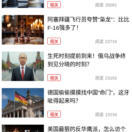
相关
阅读
35081
阿塞拜疆飞行员夸赞“枭龙”：比比
F-16强多了！
相关
阅读
23734
生死时刻提前到来！俄乌战争终
到见分晓的时刻？
相关
阅读
23155
德国偷偷摸摸找中国“命门”，这牙
呲得起来吗？
相关
阅读
19234
美国最狠的反华鹰派，怎么访个