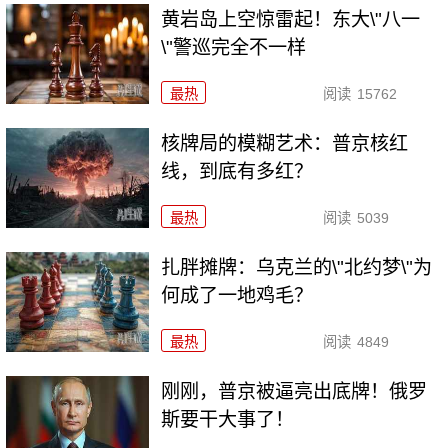
黄岩岛上空惊雷起！东大\"八一
\"警巡完全不一样
最热
阅读
15762
核牌局的模糊艺术：普京核红
线，到底有多红？
最热
阅读
5039
扎胖摊牌：乌克兰的\"北约梦\"为
何成了一地鸡毛？
最热
阅读
4849
刚刚，普京被逼亮出底牌！俄罗
斯要干大事了！