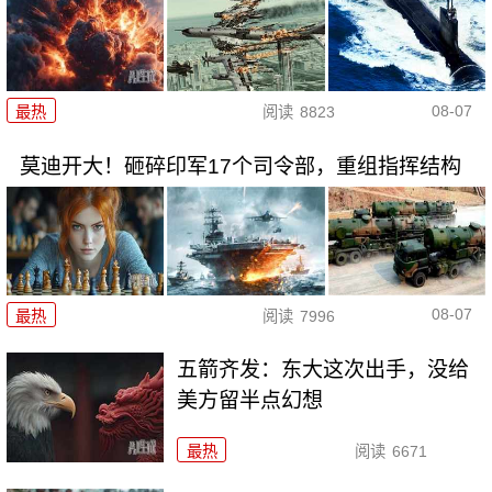
08-07
最热
阅读
8823
莫迪开大！砸碎印军17个司令部，重组指挥结构
08-07
最热
阅读
7996
五箭齐发：东大这次出手，没给
美方留半点幻想
最热
阅读
6671