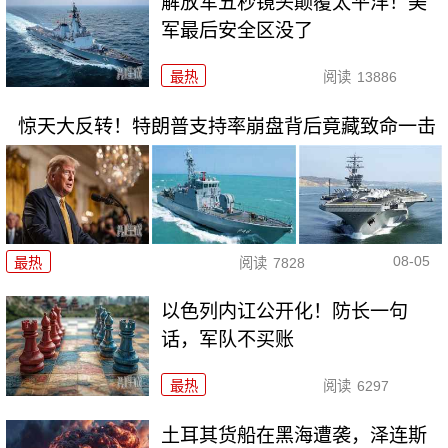
解放军五秒镜头颠覆太平洋！美
军最后安全区没了
最热
阅读
13886
惊天大反转！特朗普支持率崩盘背后竟藏致命一击
08-05
最热
阅读
7828
以色列内讧公开化！防长一句
话，军队不买账
最热
阅读
6297
土耳其货船在黑海遭袭，泽连斯