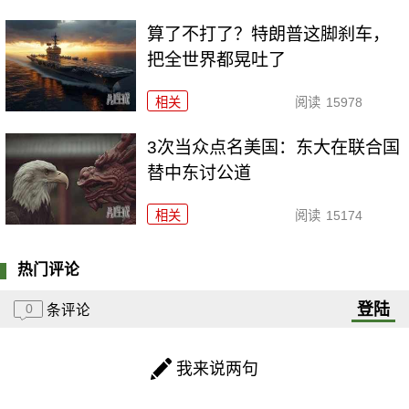
算了不打了？特朗普这脚刹车，
把全世界都晃吐了
相关
阅读
15978
3次当众点名美国：东大在联合国
替中东讨公道
相关
阅读
15174
热门评论
登陆
0
条评论
我来说两句