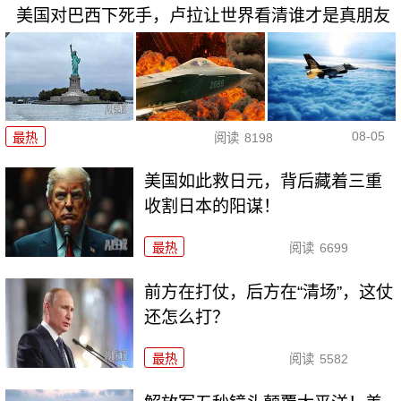
美国对巴西下死手，卢拉让世界看清谁才是真朋友
08-05
最热
阅读
8198
美国如此救日元，背后藏着三重
收割日本的阳谋！
最热
阅读
6699
前方在打仗，后方在“清场”，这仗
还怎么打？
最热
阅读
5582