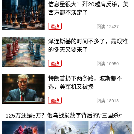
信息量很大！歼20越肩反杀，美
西方都不淡定了
最热
阅读
12427
泽连斯基的时间不多了，最艰难
的冬天又要来了
最热
阅读
10950
特朗普扔下两条路，波斯都不
选，美军机又被揍
最热
阅读
18013
125万还是5万？俄乌战损数字背后的\"三国杀\"