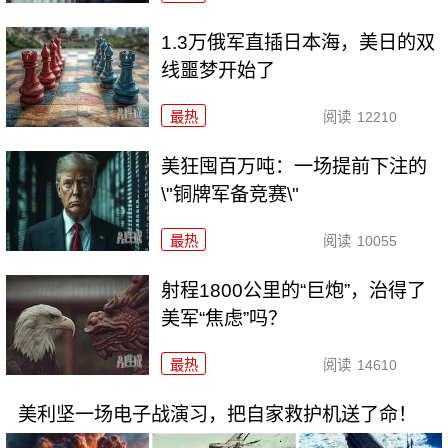
1.3万俄军直插日本海，美日的双
线噩梦开始了
最热
阅读
12210
美狂囤百万吨：一场提前下注的
\"铜牌军备竞赛\"
最热
阅读
10055
射程1800公里的“巨炮”，治得了
美军“焦虑”吗？
最热
阅读
14610
美利坚一场电子战演习，把自家救护机送了命！