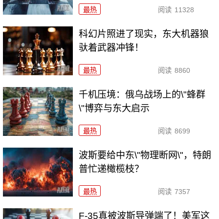
最热
阅读
11328
科幻片照进了现实，东大机器狼
驮着武器冲锋！
最热
阅读
8860
千机压境：俄乌战场上的\"蜂群
\"博弈与东大启示
最热
阅读
8699
波斯要给中东\"物理断网\"，特朗
普忙递橄榄枝？
最热
阅读
7357
F-35真被波斯导弹端了！美军这