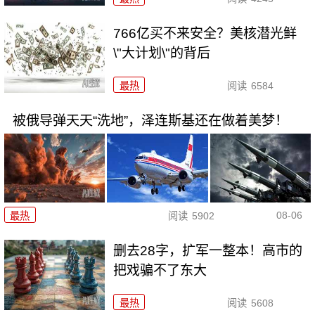
766亿买不来安全？美核潜光鲜
\"大计划\"的背后
最热
阅读
6584
被俄导弹天天“洗地”，泽连斯基还在做着美梦！
08-06
最热
阅读
5902
删去28字，扩军一整本！高市的
把戏骗不了东大
最热
阅读
5608