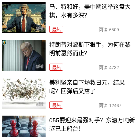
马、特和好，美中期选举这盘大
棋，水有多深？
最热
阅读
6509
特朗普对波斯下狠手，为何在黎
明前戛然而止？
最热
阅读
4732
美利坚亲自下场救日元，结果
呢？回弹后又蔫了
最热
阅读
12467
055要迎来最强对手？东瀛万吨新
驱已上船台！