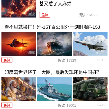
基又惹了大麻烦
最热
阅读
16455
看不见就挨打！歼-15T百公里外一剑封喉F-15J
08-05
最热
阅读
13329
印度满世界绕了一大圈，最后发现还是中国好？
08-05
最热
阅读
13001