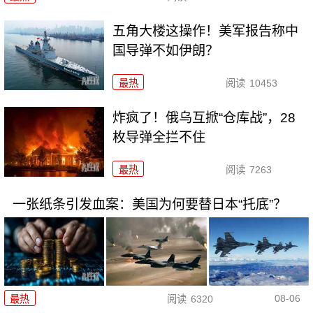
五角大楼这操作！美军报告称中
国导弹不如伊朗？
最热
阅读
10453
炸疯了！俄乌互掀“仓库战”，28
枚导弹全拦不住
最热
阅读
7263
一张纸条引发血案：美国为何要替日本“托底”？
08-06
最热
阅读
6320