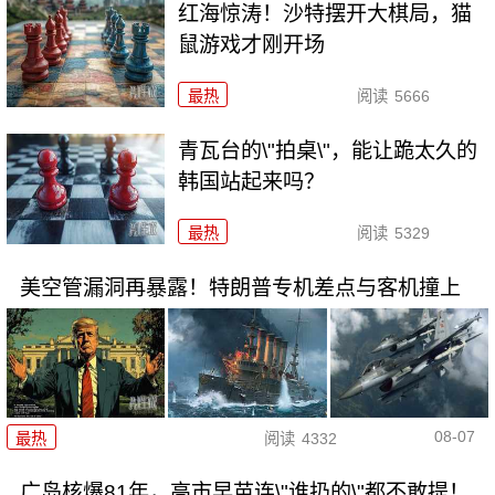
红海惊涛！沙特摆开大棋局，猫
鼠游戏才刚开场
最热
阅读
5666
青瓦台的\"拍桌\"，能让跪太久的
韩国站起来吗？
最热
阅读
5329
美空管漏洞再暴露！特朗普专机差点与客机撞上
08-07
最热
阅读
4332
广岛核爆81年，高市早苗连\"谁扔的\"都不敢提！