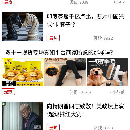
08-07
最热
阅读
9039
印度豪赌千亿卢比，要对中国光
伏“卡脖子”？
最热
阅读
7922
双十一现货专场真如平台商家所说的那样吗？
最热
阅读
31145
4小时前
向特朗普同志致敬！美政坛上演
“超级抹红大赛”
最热
阅读
8998