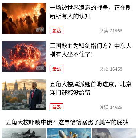
一场被世界遗忘的战争，正在刷
新所有人的认知
最热
阅读
21966
三国歃血为盟剑指何方？中东大
棋有人坐不住了！
最热
阅读
16458
五角大楼鹰派翘首盼进京，北京
连门缝都没给留
最热
阅读
14625
五角大楼吓唬中俄？这事恰恰暴露了美军的底裤