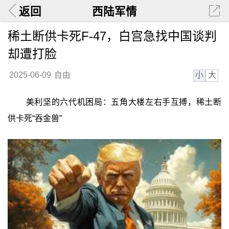
返回
西陆军情
稀土断供卡死F-47，白宫急找中国谈判
却遭打脸
小
大
2025-06-09
自由
美利坚的六代机困局：五角大楼左右手互搏，稀土断
供卡死“吞金兽”