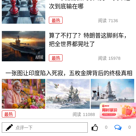
次到底输在哪
最热
阅读
7136
算了不打了？特朗普这脚刹车，
把全世界都晃吐了
最热
阅读
15978
一张图让印度陷入死寂，五枚金牌背后的终极真相
08-03
最热
阅读
11088
0
0
点评一下
上将一封信捅破天！美军五艘驱逐舰要盖三口锅！