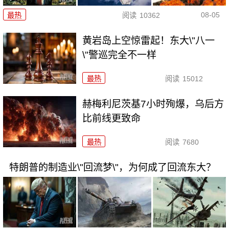
08-05
最热
阅读
10362
黄岩岛上空惊雷起！东大\"八一
\"警巡完全不一样
最热
阅读
15012
赫梅利尼茨基7小时殉爆，乌后方
比前线更致命
最热
阅读
7680
特朗普的制造业\"回流梦\"，为何成了回流东大？