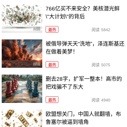
766亿买不来安全？美核潜光鲜
\"大计划\"的背后
最热
阅读
5842
被俄导弹天天“洗地”，泽连斯基还
在做着美梦！
最热
阅读
5075
删去28字，扩军一整本！高市的
把戏骗不了东大
最热
阅读
4940
欧盟想关门，中国人就翻墙，布
鲁塞尔被逼到墙角