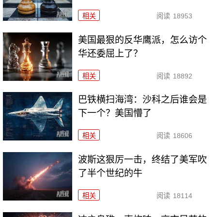
相关
阅读
18953
美国最狠的反华鹰派，怎么访个
华还委屈上了？
相关
阅读
18892
巴铁横扫海湾：沙科之后谁会是
下一个？美国懵了
相关
阅读
18606
波斯这狠厉一击，终结了美军吹
了半个世纪的牛
相关
阅读
18114