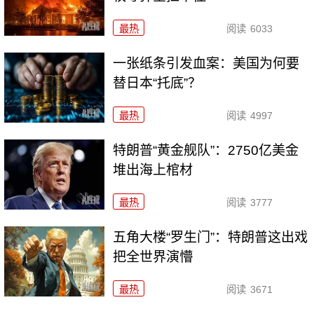
最热
阅读
6033
一张纸条引发血案：美国为何要
替日本“托底”？
最热
阅读
4997
特朗普“黄金舰队”：2750亿美金
堆出海上棺材
最热
阅读
3777
五角大楼“罗生门”：特朗普这出戏
把全世界演懵
最热
阅读
3671