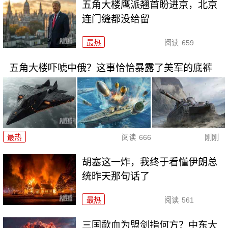
五角大楼鹰派翘首盼进京，北京
连门缝都没给留
最热
阅读
659
五角大楼吓唬中俄？这事恰恰暴露了美军的底裤
最热
阅读
666
刚刚
胡塞这一炸，我终于看懂伊朗总
统昨天那句话了
最热
阅读
561
三国歃血为盟剑指何方？中东大