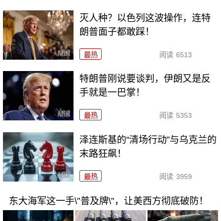
灭人种？以色列这波操作，连特
朗普面子都敢踩！
最热
阅读
6513
特朗普刚说要谈判，伊朗又是反
手就是一巴掌！
最热
阅读
5353
泽连斯基的“清场行动”与乌克兰的
末路狂飙！
最热
阅读
3959
东大海军这一手\"普及牌\"，让美西方彻底破防！