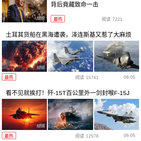
背后竟藏致命一击
最热
阅读
7221
土耳其货船在黑海遭袭，泽连斯基又惹了大麻烦
08-05
最热
阅读
15741
看不见就挨打！歼-15T百公里外一剑封喉F-15J
08-05
最热
阅读
12578