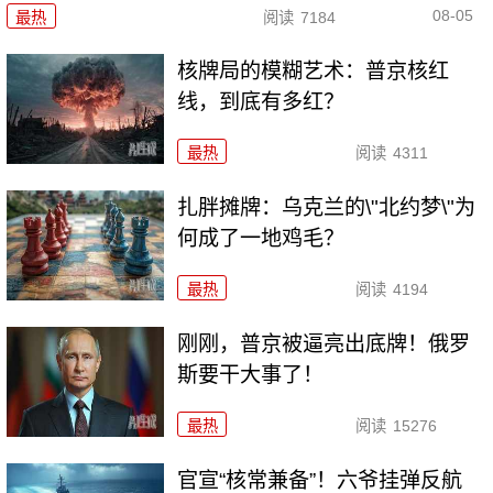
08-05
最热
阅读
7184
核牌局的模糊艺术：普京核红
线，到底有多红？
最热
阅读
4311
扎胖摊牌：乌克兰的\"北约梦\"为
何成了一地鸡毛？
最热
阅读
4194
刚刚，普京被逼亮出底牌！俄罗
斯要干大事了！
最热
阅读
15276
官宣“核常兼备”！六爷挂弹反航