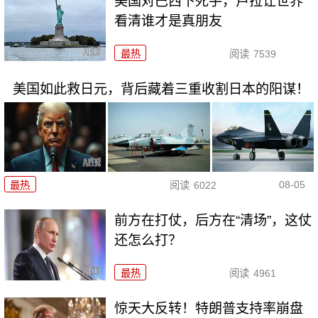
美国对巴西下死手，卢拉让世界
看清谁才是真朋友
最热
阅读
7539
美国如此救日元，背后藏着三重收割日本的阳谋！
08-05
最热
阅读
6022
前方在打仗，后方在“清场”，这仗
还怎么打？
最热
阅读
4961
惊天大反转！特朗普支持率崩盘