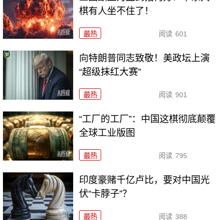
棋有人坐不住了！
最热
阅读
601
向特朗普同志致敬！美政坛上演
“超级抹红大赛”
最热
阅读
901
“工厂的工厂”：中国这棋彻底颠覆
全球工业版图
最热
阅读
795
印度豪赌千亿卢比，要对中国光
伏“卡脖子”？
最热
阅读
388