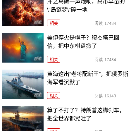
冲之鸟礁一声炮响，高市早苗的
\"岛链梦\"碎一地
相关
阅读
17484
美伊停火是幌子？穆杰塔巴回
信，把中东棋盘掀了
相关
阅读
17434
黄海这出“老将配新王”，把俄罗斯
海军看沉默了
相关
阅读
16143
算了不打了？特朗普这脚刹车，
把全世界都晃吐了