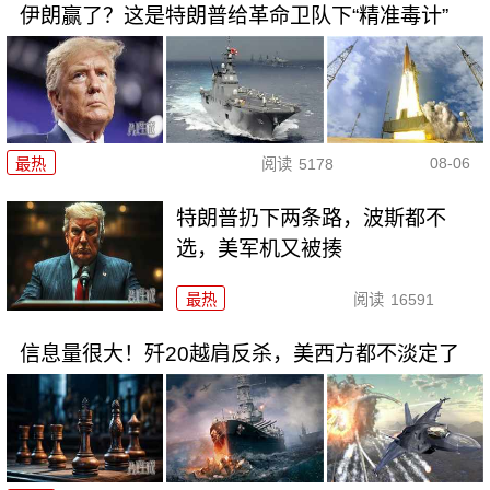
伊朗赢了？这是特朗普给革命卫队下“精准毒计”
08-06
最热
阅读
5178
特朗普扔下两条路，波斯都不
选，美军机又被揍
最热
阅读
16591
信息量很大！歼20越肩反杀，美西方都不淡定了