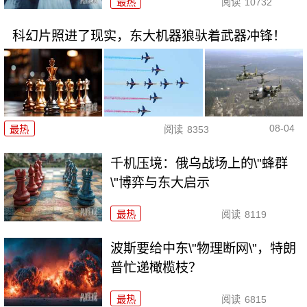
最热
阅读
10732
科幻片照进了现实，东大机器狼驮着武器冲锋！
08-04
最热
阅读
8353
千机压境：俄乌战场上的\"蜂群
\"博弈与东大启示
最热
阅读
8119
波斯要给中东\"物理断网\"，特朗
普忙递橄榄枝？
最热
阅读
6815