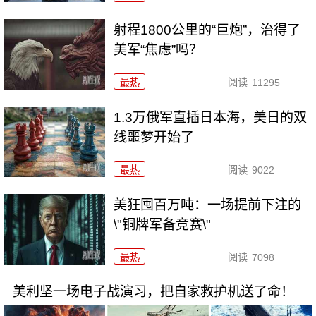
射程1800公里的“巨炮”，治得了
美军“焦虑”吗？
最热
阅读
11295
1.3万俄军直插日本海，美日的双
线噩梦开始了
最热
阅读
9022
美狂囤百万吨：一场提前下注的
\"铜牌军备竞赛\"
最热
阅读
7098
美利坚一场电子战演习，把自家救护机送了命！