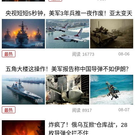
央视短短5秒钟，美军3年兵推一夜作废！亚太变天
08-06
最热
阅读
16773
五角大楼这操作！美军报告称中国导弹不如伊朗？
08-07
最热
阅读
8917
炸疯了！俄乌互掀“仓库战”，28
枚导弹全拦不住