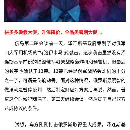
拼多多暑假大促，升温降价，全品类暑期大促 →
俄乌第二轮会谈前一天，泽连斯基政府策划了对俄军
四大军用机场的“特洛伊木马”式袭击。这次袭击虽然没有泽
连斯基早前说的摧毁俄军41架战略轰炸机和预警机，但最后
的数字也确认了13架。13架已经是俄军战略轰炸机的十分
之一了，可谓是伤筋动骨。面对这种情况，俄罗斯最明智的
做法就是暂停谈判，然后制定好应对方案后再说。然而，普
京这个时候犯糊涂了，第二天继续会谈，然后提了自己双方
达成协议的条件。
试想，乌方刚刚打击俄罗斯取得重大成果，泽连斯基