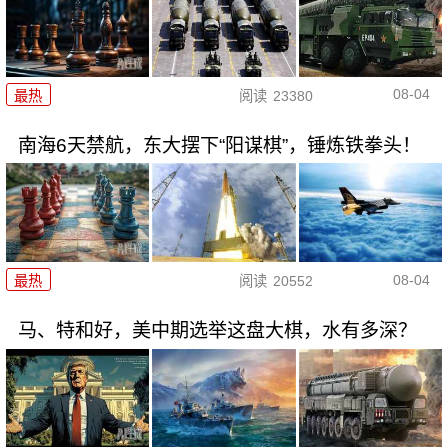
08-04
最热
阅读
23380
南海6天禁航，东大摆下“阳谋棋”，锤炼铁拳头！
08-04
最热
阅读
20552
马、特和好，美中期选举这盘大棋，水有多深？