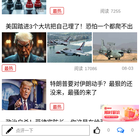
最热
阅读
7255
美国踏进3个大坑把自己埋了！恐怕一个都爬不出
08-03
最热
阅读
17086
特朗普要对伊朗动手？最狠的还
没来，最骚的来了
最热
阅读
5845
政治自杀！菲律宾防长，你这是在给菲律宾掘墓！
0
0
点评一下