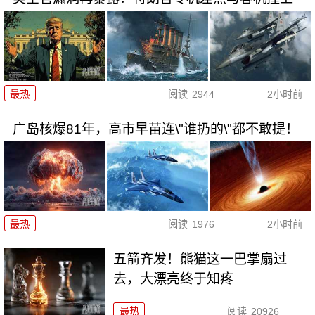
最热
阅读
2944
2小时前
广岛核爆81年，高市早苗连\"谁扔的\"都不敢提！
最热
阅读
1976
2小时前
五箭齐发！熊猫这一巴掌扇过
去，大漂亮终于知疼
最热
阅读
20926