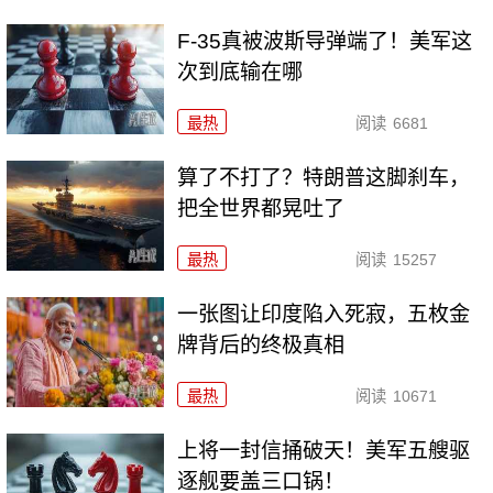
F-35真被波斯导弹端了！美军这
次到底输在哪
最热
阅读
6681
算了不打了？特朗普这脚刹车，
把全世界都晃吐了
最热
阅读
15257
一张图让印度陷入死寂，五枚金
牌背后的终极真相
最热
阅读
10671
上将一封信捅破天！美军五艘驱
逐舰要盖三口锅！