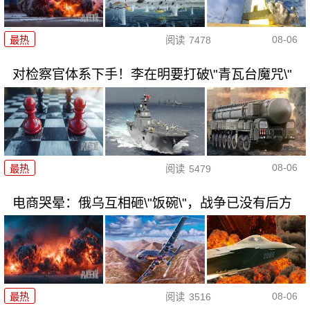
08-06
最热
阅读
7478
对检察官体系下手！李在明要打破\"青瓦台魔咒\"
08-06
最热
阅读
5479
电商哭晕：俄乌互相砸\"饭碗\"，战争已没有后方
08-06
最热
阅读
3516