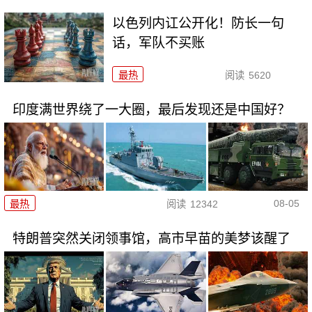
以色列内讧公开化！防长一句
话，军队不买账
最热
阅读
5620
印度满世界绕了一大圈，最后发现还是中国好？
08-05
最热
阅读
12342
特朗普突然关闭领事馆，高市早苗的美梦该醒了