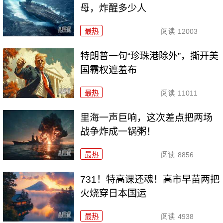
母，炸醒多少人
最热
阅读
12003
特朗普一句“珍珠港除外”，撕开美
国霸权遮羞布
最热
阅读
11011
里海一声巨响，这次差点把两场
战争炸成一锅粥！
最热
阅读
8856
731！特高课还魂！高市早苗两把
火烧穿日本国运
最热
阅读
4938