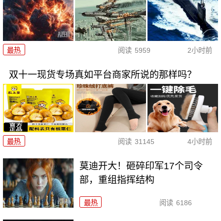
最热
阅读
5959
2小时前
双十一现货专场真如平台商家所说的那样吗？
最热
阅读
31145
4小时前
莫迪开大！砸碎印军17个司令
部，重组指挥结构
最热
阅读
6186