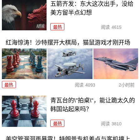
五箭齐发：东大这次出手，没给
美方留半点幻想
最热
阅读
4615
红海惊涛！沙特摆开大棋局，猫鼠游戏才刚开场
最热
阅读
4093
2小时前
青瓦台的\"拍桌\"，能让跪太久的
韩国站起来吗？
最热
阅读
3810
美空管漏洞再暴露！特朗普专机差点与客机撞上