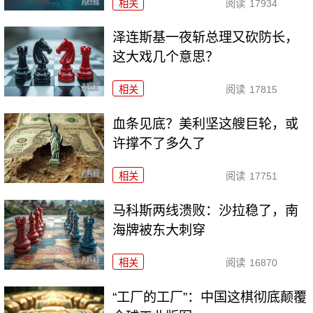
相关
阅读
17934
泽连斯基一夜斩总理又砍防长，
这大戏几个意思？
相关
阅读
17815
血条见底？美利坚这艘巨轮，或
许撑不了多久了
相关
阅读
17751
马科斯两线溃败：沙拉稳了，南
海牌被东大刺穿
相关
阅读
16870
“工厂的工厂”：中国这棋彻底颠覆