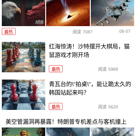
08-07
最热
阅读
7087
红海惊涛！沙特摆开大棋局，猫
鼠游戏才刚开场
最热
阅读
5989
青瓦台的\"拍桌\"，能让跪太久的
韩国站起来吗？
最热
阅读
5620
美空管漏洞再暴露！特朗普专机差点与客机撞上