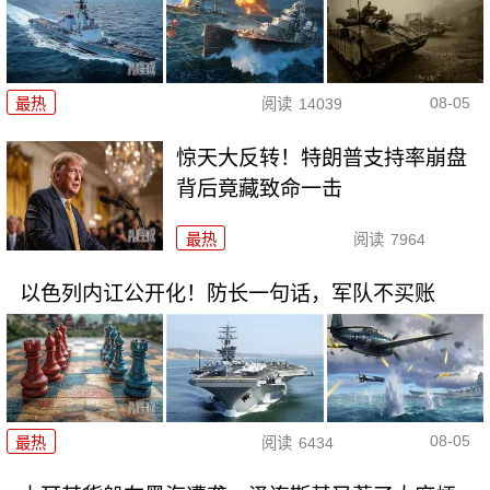
08-05
最热
阅读
14039
惊天大反转！特朗普支持率崩盘
背后竟藏致命一击
最热
阅读
7964
以色列内讧公开化！防长一句话，军队不买账
08-05
最热
阅读
6434