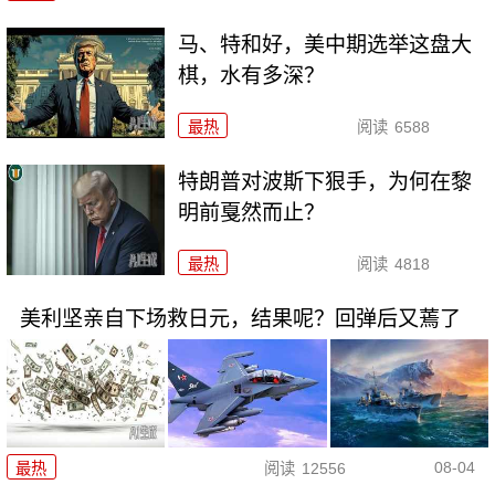
马、特和好，美中期选举这盘大
棋，水有多深？
最热
阅读
6588
特朗普对波斯下狠手，为何在黎
明前戛然而止？
最热
阅读
4818
美利坚亲自下场救日元，结果呢？回弹后又蔫了
08-04
最热
阅读
12556