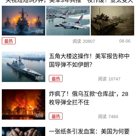
央视短短5秒钟，美军3年兵推一夜作废！亚太变天
08-06
最热
阅读
20807
五角大楼这操作！美军报告称中
国导弹不如伊朗？
最热
阅读
10747
炸疯了！俄乌互掀“仓库战”，28
枚导弹全拦不住
最热
阅读
7484
一张纸条引发血案：美国为何要