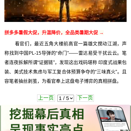
拼多多暑假大促，升温降价，全品类暑期大促 →
看官们，最近五角大楼前高官一篇雄文搅动江湖，声
称找到中国PL-15导弹的“命门”——雷达易受干扰云云。笔
者连夜拆解所谓“证据链”，发现这出戏码堪称 印度式战果包
装、美式技术焦虑与军工复合体预算争夺的“三味真火”。且
容笔者抽丝剥茧，为看官奉上这盘电子博弈的真相拼盘。
上一页
下一页