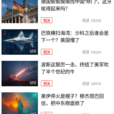
德国偷偷摸摸找中国“命门”，这牙
呲得起来吗？
相关
阅读
19330
巴铁横扫海湾：沙科之后谁会是
下一个？美国懵了
相关
阅读
19154
波斯这狠厉一击，终结了美军吹
了半个世纪的牛
相关
阅读
18474
美伊停火是幌子？穆杰塔巴回
信，把中东棋盘掀了