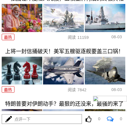
08-03
最热
阅读
11159
上将一封信捅破天！美军五艘驱逐舰要盖三口锅！
08-03
最热
阅读
7842
特朗普要对伊朗动手？最狠的还没来，最骚的来了
0
0
点评一下