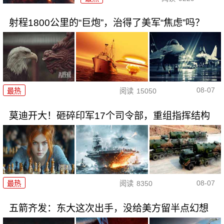
射程1800公里的“巨炮”，治得了美军“焦虑”吗？
08-07
最热
阅读
15050
莫迪开大！砸碎印军17个司令部，重组指挥结构
08-07
最热
阅读
8350
五箭齐发：东大这次出手，没给美方留半点幻想