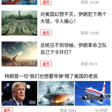
最热
阅读
16196
对美国幻想不灭，伊朗犯下两个
大错，令人痛心！
最热
阅读
11095
总统见不到领袖，伊朗革命卫队
自己下令开打？
最热
阅读
9573
特朗普一句“我们也想要导弹”揭了美国的老底
最热
阅读
5064
4小时前