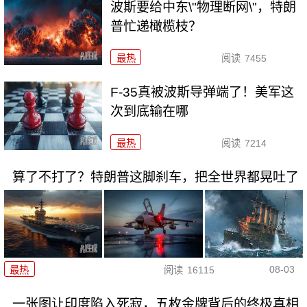
波斯要给中东\"物理断网\"，特朗
普忙递橄榄枝？
最热
阅读
7455
F-35真被波斯导弹端了！美军这
次到底输在哪
最热
阅读
7214
算了不打了？特朗普这脚刹车，把全世界都晃吐了
08-03
最热
阅读
16115
一张图让印度陷入死寂，五枚金牌背后的终极真相