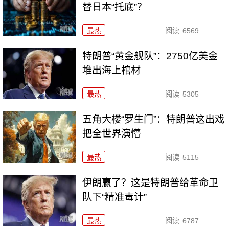
替日本“托底”？
最热
阅读
6569
特朗普“黄金舰队”：2750亿美金
堆出海上棺材
最热
阅读
5305
五角大楼“罗生门”：特朗普这出戏
把全世界演懵
最热
阅读
5115
伊朗赢了？这是特朗普给革命卫
队下“精准毒计”
最热
阅读
6787