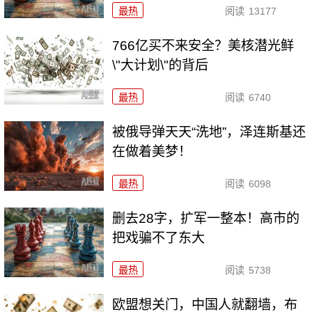
最热
阅读
13177
766亿买不来安全？美核潜光鲜
\"大计划\"的背后
最热
阅读
6740
被俄导弹天天“洗地”，泽连斯基还
在做着美梦！
最热
阅读
6098
删去28字，扩军一整本！高市的
把戏骗不了东大
最热
阅读
5738
欧盟想关门，中国人就翻墙，布