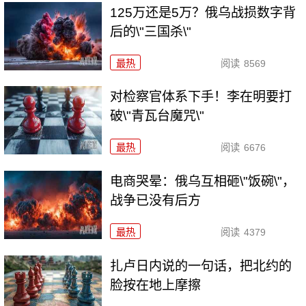
125万还是5万？俄乌战损数字背
后的\"三国杀\"
最热
阅读
8569
对检察官体系下手！李在明要打
破\"青瓦台魔咒\"
最热
阅读
6676
电商哭晕：俄乌互相砸\"饭碗\"，
战争已没有后方
最热
阅读
4379
扎卢日内说的一句话，把北约的
脸按在地上摩擦