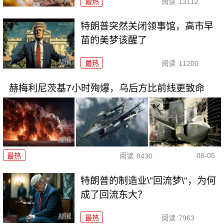
最热
阅读
13112
特朗普突然关闭领事馆，高市早
苗的美梦该醒了
最热
阅读
11200
赫梅利尼茨基7小时殉爆，乌后方比前线更致命
08-05
最热
阅读
8430
特朗普的制造业\"回流梦\"，为何
成了回流东大？
最热
阅读
7963