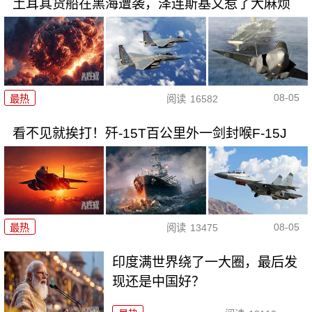
土耳其货船在黑海遭袭，泽连斯基又惹了大麻烦
08-05
最热
阅读
16582
看不见就挨打！歼-15T百公里外一剑封喉F-15J
08-05
最热
阅读
13475
印度满世界绕了一大圈，最后发
现还是中国好？