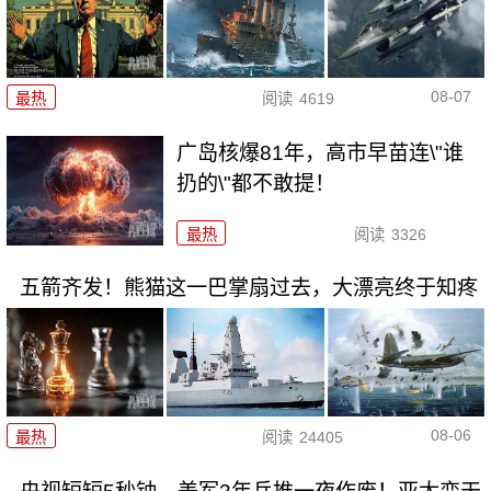
08-07
最热
阅读
4619
广岛核爆81年，高市早苗连\"谁
扔的\"都不敢提！
最热
阅读
3326
五箭齐发！熊猫这一巴掌扇过去，大漂亮终于知疼
08-06
最热
阅读
24405