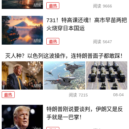
最热
阅读
9666
731！特高课还魂！高市早苗两把
火烧穿日本国运
最热
阅读
5647
灭人种？以色列这波操作，连特朗普面子都敢踩！
08-04
最热
阅读
7215
特朗普刚说要谈判，伊朗又是反
手就是一巴掌！