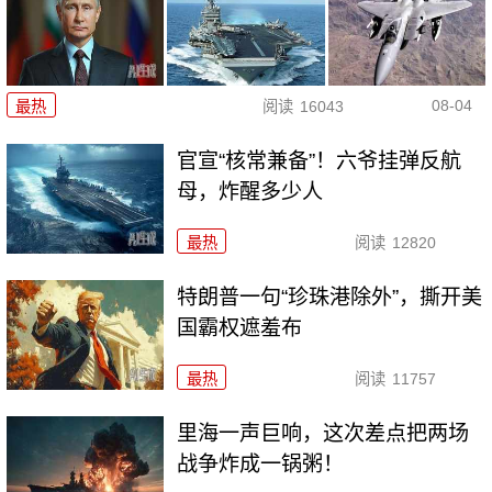
08-04
最热
阅读
16043
官宣“核常兼备”！六爷挂弹反航
母，炸醒多少人
最热
阅读
12820
特朗普一句“珍珠港除外”，撕开美
国霸权遮羞布
最热
阅读
11757
里海一声巨响，这次差点把两场
战争炸成一锅粥！