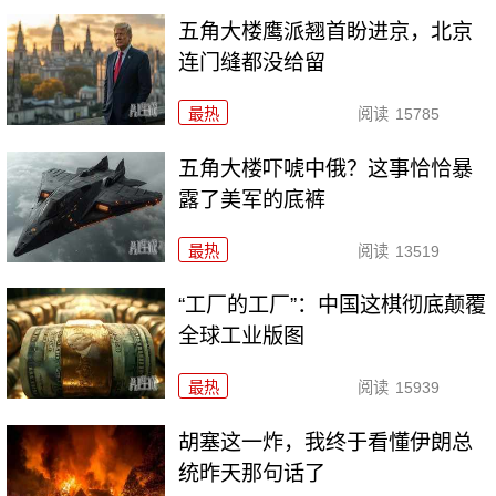
五角大楼鹰派翘首盼进京，北京
连门缝都没给留
最热
阅读
15785
五角大楼吓唬中俄？这事恰恰暴
露了美军的底裤
最热
阅读
13519
“工厂的工厂”：中国这棋彻底颠覆
全球工业版图
最热
阅读
15939
胡塞这一炸，我终于看懂伊朗总
统昨天那句话了