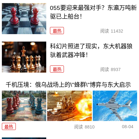
055要迎来最强对手？东瀛万吨新
驱已上船台！
最热
阅读
11432
科幻片照进了现实，东大机器狼
驮着武器冲锋！
最热
阅读
8937
千机压境：俄乌战场上的\"蜂群\"博弈与东大启示
08-04
最热
阅读
8810