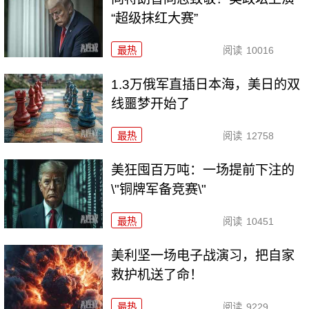
“超级抹红大赛”
最热
阅读
10016
1.3万俄军直插日本海，美日的双
线噩梦开始了
最热
阅读
12758
美狂囤百万吨：一场提前下注的
\"铜牌军备竞赛\"
最热
阅读
10451
美利坚一场电子战演习，把自家
救护机送了命！
最热
阅读
9229