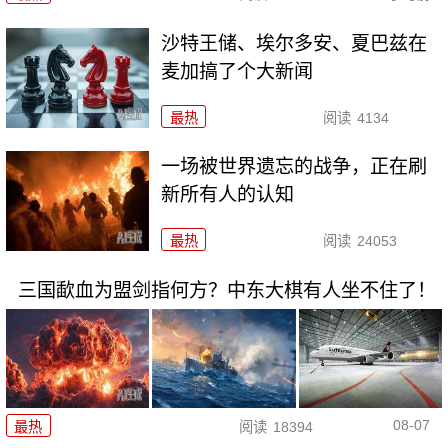
沙特王储、埃尔多安、夏巴兹在
麦加搞了个大新闻
最热
阅读
4134
一场被世界遗忘的战争，正在刷
新所有人的认知
最热
阅读
24053
三国歃血为盟剑指何方？中东大棋有人坐不住了！
08-07
最热
阅读
18394