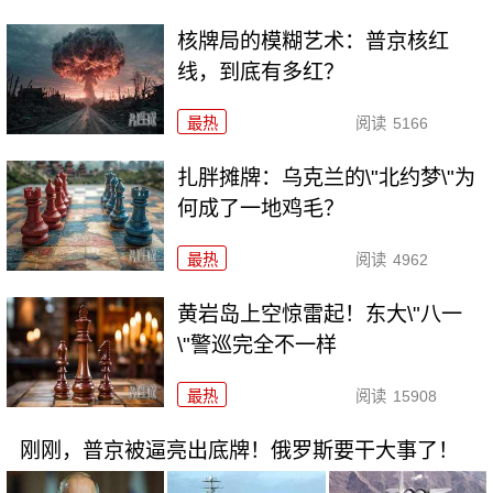
核牌局的模糊艺术：普京核红
线，到底有多红？
最热
阅读
5166
扎胖摊牌：乌克兰的\"北约梦\"为
何成了一地鸡毛？
最热
阅读
4962
黄岩岛上空惊雷起！东大\"八一
\"警巡完全不一样
最热
阅读
15908
刚刚，普京被逼亮出底牌！俄罗斯要干大事了！