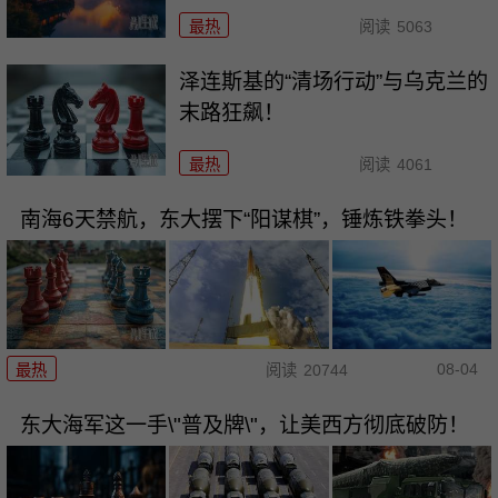
最热
阅读
5063
泽连斯基的“清场行动”与乌克兰的
末路狂飙！
最热
阅读
4061
南海6天禁航，东大摆下“阳谋棋”，锤炼铁拳头！
08-04
最热
阅读
20744
东大海军这一手\"普及牌\"，让美西方彻底破防！