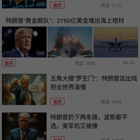
最热
阅读
5170
特朗普“黄金舰队”：2750亿美金堆出海上棺材
08-06
最热
阅读
3935
五角大楼“罗生门”：特朗普这出戏
把全世界演懵
最热
阅读
3843
特朗普扔下两条路，波斯都不
选，美军机又被揍