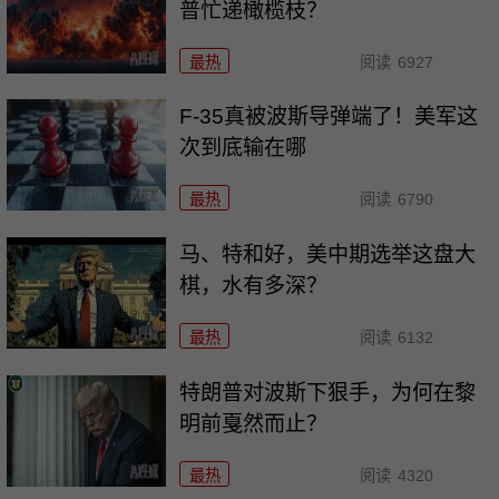
普忙递橄榄枝？
最热
阅读
6927
F-35真被波斯导弹端了！美军这
次到底输在哪
最热
阅读
6790
马、特和好，美中期选举这盘大
棋，水有多深？
最热
阅读
6132
特朗普对波斯下狠手，为何在黎
明前戛然而止？
最热
阅读
4320