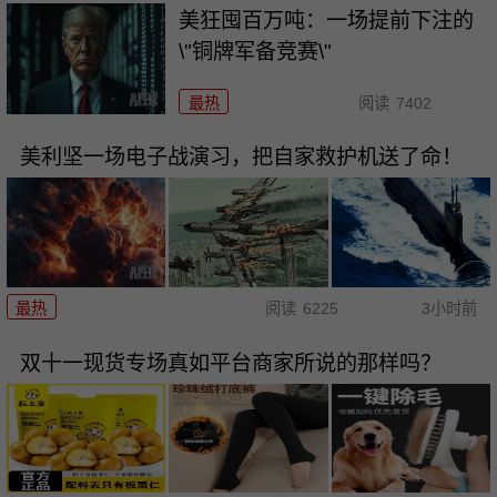
美狂囤百万吨：一场提前下注的
\"铜牌军备竞赛\"
最热
阅读
7402
美利坚一场电子战演习，把自家救护机送了命！
最热
阅读
6225
3小时前
双十一现货专场真如平台商家所说的那样吗？