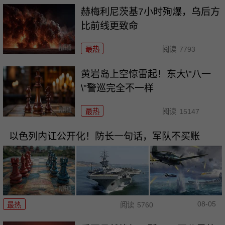
赫梅利尼茨基7小时殉爆，乌后方
比前线更致命
最热
阅读
7793
黄岩岛上空惊雷起！东大\"八一
\"警巡完全不一样
最热
阅读
15147
以色列内讧公开化！防长一句话，军队不买账
08-05
最热
阅读
5760