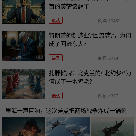
苗的美梦该醒了
最热
阅读
10482
特朗普的制造业\"回流梦\"，为何
成了回流东大？
最热
阅读
7299
扎胖摊牌：乌克兰的\"北约梦\"为
何成了一地鸡毛？
最热
阅读
4307
里海一声巨响，这次差点把两场战争炸成一锅粥！