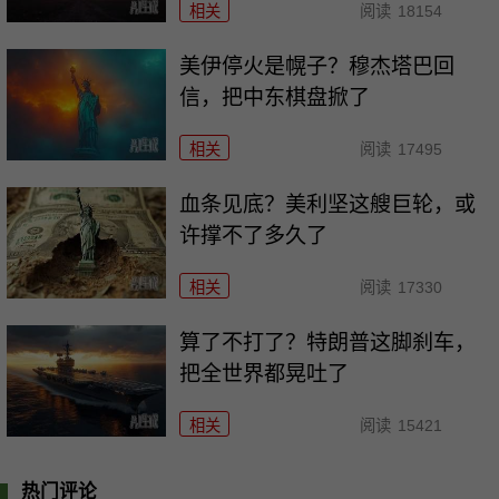
相关
阅读
18154
美伊停火是幌子？穆杰塔巴回
信，把中东棋盘掀了
相关
阅读
17495
血条见底？美利坚这艘巨轮，或
许撑不了多久了
相关
阅读
17330
算了不打了？特朗普这脚刹车，
把全世界都晃吐了
相关
阅读
15421
热门评论