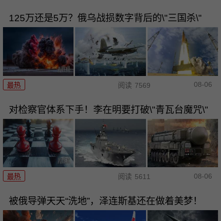
125万还是5万？俄乌战损数字背后的\"三国杀\"
08-06
最热
阅读
7569
对检察官体系下手！李在明要打破\"青瓦台魔咒\"
08-06
最热
阅读
5611
被俄导弹天天“洗地”，泽连斯基还在做着美梦！