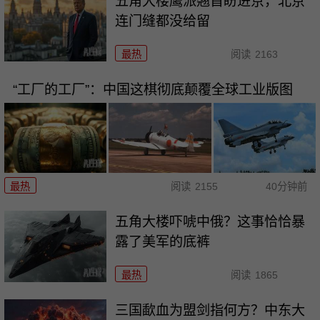
五角大楼鹰派翘首盼进京，北京
连门缝都没给留
最热
阅读
2163
“工厂的工厂”：中国这棋彻底颠覆全球工业版图
最热
阅读
2155
40分钟前
五角大楼吓唬中俄？这事恰恰暴
露了美军的底裤
最热
阅读
1865
三国歃血为盟剑指何方？中东大