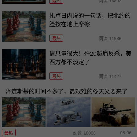
最热
阅读
16802
扎卢日内说的一句话，把北约的
脸按在地上摩擦
最热
阅读
11986
信息量很大！歼20越肩反杀，美
西方都不淡定了
最热
阅读
11427
泽连斯基的时间不多了，最艰难的冬天又要来了
08-06
最热
阅读
10006