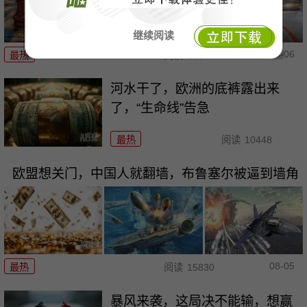
继续阅读
08-06
最热
阅读
5034
河水干了，欧洲的底裤露出来
了，“生命线”告急
最热
阅读
10448
欧盟想关门，中国人就翻墙，布鲁塞尔被逼到墙角
08-05
最热
阅读
15830
暴风来袭，这局决不能输，想赢