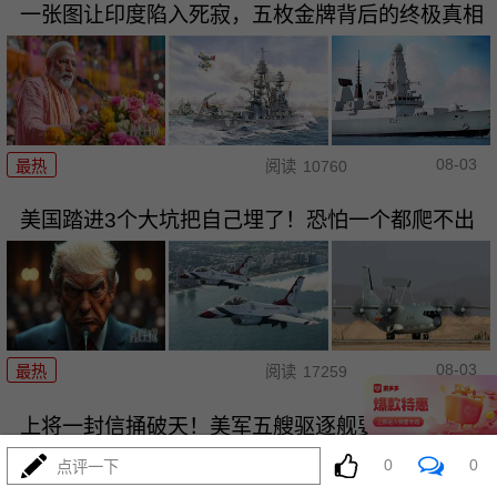
一张图让印度陷入死寂，五枚金牌背后的终极真相
08-03
最热
阅读
10760
美国踏进3个大坑把自己埋了！恐怕一个都爬不出
08-03
最热
阅读
17259
上将一封信捅破天！美军五艘驱逐舰要盖三口锅！
0
0
点评一下