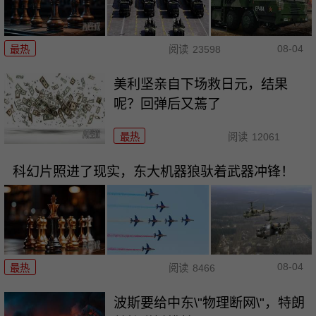
08-04
最热
阅读
23598
美利坚亲自下场救日元，结果
呢？回弹后又蔫了
最热
阅读
12061
科幻片照进了现实，东大机器狼驮着武器冲锋！
08-04
最热
阅读
8466
波斯要给中东\"物理断网\"，特朗