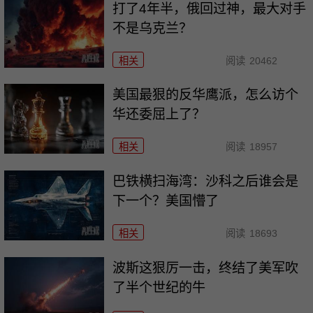
打了4年半，俄回过神，最大对手
不是乌克兰？
相关
阅读
20462
美国最狠的反华鹰派，怎么访个
华还委屈上了？
相关
阅读
18957
巴铁横扫海湾：沙科之后谁会是
下一个？美国懵了
相关
阅读
18693
波斯这狠厉一击，终结了美军吹
了半个世纪的牛