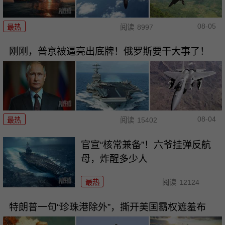
08-05
最热
阅读
8997
刚刚，普京被逼亮出底牌！俄罗斯要干大事了！
08-04
最热
阅读
15402
官宣“核常兼备”！六爷挂弹反航
母，炸醒多少人
最热
阅读
12124
特朗普一句“珍珠港除外”，撕开美国霸权遮羞布