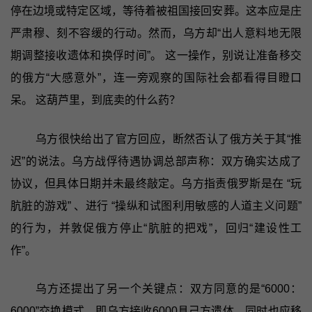
停在边境或特定区域，等待着被祖国接回安葬。这本应是庄
严肃穆、刻不容缓的行动。然而，乌方却“出人意料地无限
期调整接收遗体和换俘时间”。 这一操作，别说让准备移交
的俄方“大感意外”，连一旁观察的国际社会都看得目瞪口
呆。 这葫芦里，到底卖的什么药？
乌方很快给出了官方回应，断然否认了俄方关于其“推
迟”的说法。乌方战俘待遇协调总部声称：双方确实达成了
协议，但具体日期并未最终敲定。乌方指责俄罗斯是在 “玩
肮脏的游戏” 、进行 “操纵和试图利用敏感的人道主义问题”
的行为，并敦促俄方停止“肮脏的把戏”，回归“建设性工
作”。
乌方还提出了另一个关键点：双方同意的是“6000：
6000”交换模式，即乌方接收6000具己方遗体，同时也应移