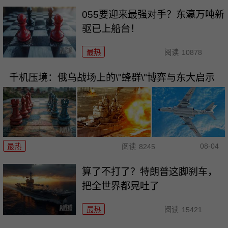
055要迎来最强对手？东瀛万吨新
驱已上船台！
最热
阅读
10878
千机压境：俄乌战场上的\"蜂群\"博弈与东大启示
08-04
最热
阅读
8245
算了不打了？特朗普这脚刹车，
把全世界都晃吐了
最热
阅读
15421