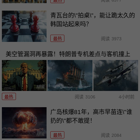
最热
阅读
6377
青瓦台的\"拍桌\"，能让跪太久的
韩国站起来吗？
最热
阅读
3973
美空管漏洞再暴露！特朗普专机差点与客机撞上
最热
阅读
3106
4小时前
广岛核爆81年，高市早苗连\"谁
扔的\"都不敢提！
最热
阅读
2084