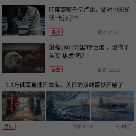
印度豪赌千亿卢比，要对中国光
伏“卡脖子”？
最热
阅读
1173
射程1800公里的“巨炮”，治得了
美军“焦虑”吗？
最热
阅读
11615
1.3万俄军直插日本海，美日的双线噩梦开始了
最热
阅读
9271
3小时前