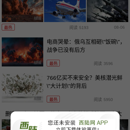
08-06
最热
阅读
5193
电商哭晕：俄乌互相砸\"饭碗\"，
战争已没有后方
最热
阅读
3596
766亿买不来安全？美核潜光鲜
\"大计划\"的背后
最热
阅读
5950
删去28字，扩军一整本！高市的把戏骗不了东大