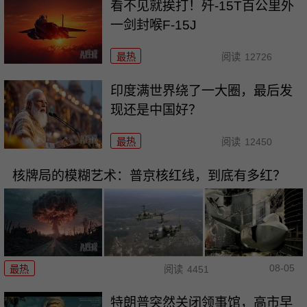
看不见就挨打！歼-15T百公里外
一剑封喉F-15J
最热
阅读
12726
印度满世界绕了一大圈，最后发
现还是中国好？
最热
阅读
12450
核牌局的模糊艺术：普京核红线，到底有多红？
08-05
最热
阅读
4451
特朗普突然关闭领事馆，高市早