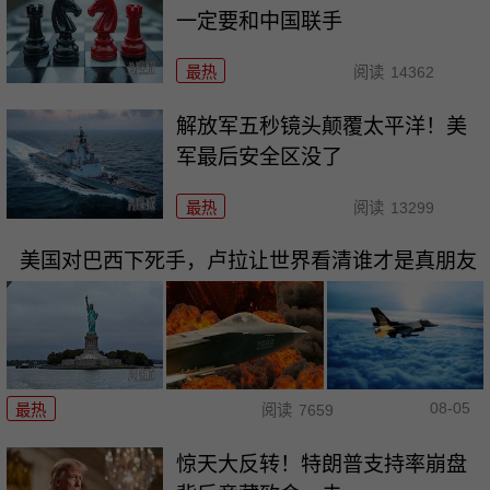
一定要和中国联手
最热
阅读
14362
解放军五秒镜头颠覆太平洋！美
军最后安全区没了
最热
阅读
13299
美国对巴西下死手，卢拉让世界看清谁才是真朋友
08-05
最热
阅读
7659
惊天大反转！特朗普支持率崩盘