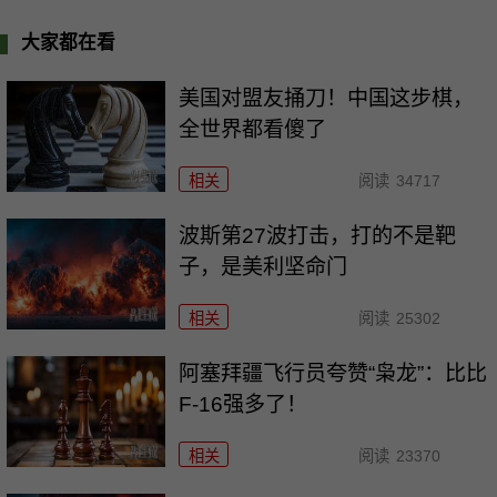
大家都在看
美国对盟友捅刀！中国这步棋，
全世界都看傻了
相关
阅读
34717
波斯第27波打击，打的不是靶
子，是美利坚命门
相关
阅读
25302
阿塞拜疆飞行员夸赞“枭龙”：比比
F-16强多了！
相关
阅读
23370