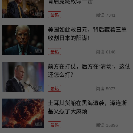
背后竟藏致命一击
最热
阅读
7341
美国如此救日元，背后藏着三重
收割日本的阳谋！
最热
阅读
6148
前方在打仗，后方在“清场”，这仗
还怎么打？
最热
阅读
5077
土耳其货船在黑海遭袭，泽连斯
基又惹了大麻烦
最热
阅读
15896