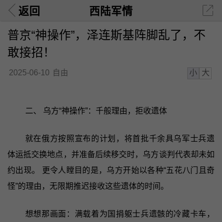
返回
西陆军情
普京“神操作”，泽连斯基阵脚乱了，不
敢接招！
小
大
2025-06-10
自由
二、 乌方“神操作”：千般理由，拒收遗体
就在俄方按照宣布的计划，将首批千余具乌军士兵遗
体运抵交换地点，并准备后续移交时，乌方谈判代表却未如
约出现。 更令人瞠目的是，乌方开始以各种“五花八门且奇
怪”的理由，无限期推迟接收这些遗体的时间。
想想那画面：满载着为国捐躯士兵遗骸的冷藏卡车，