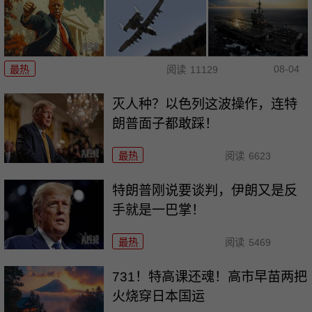
08-04
最热
阅读
11129
灭人种？以色列这波操作，连特
朗普面子都敢踩！
最热
阅读
6623
特朗普刚说要谈判，伊朗又是反
手就是一巴掌！
最热
阅读
5469
731！特高课还魂！高市早苗两把
火烧穿日本国运