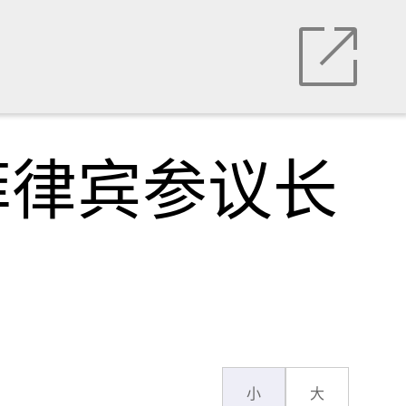
菲律宾参议长
小
大