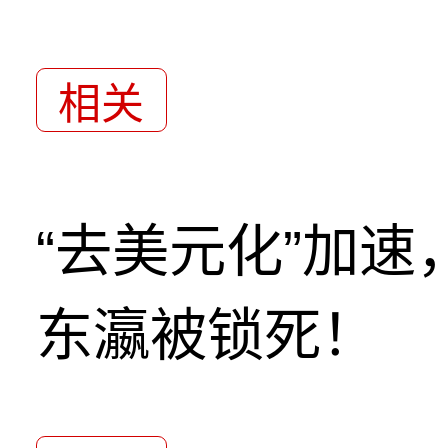
相关
“去美元化”加
东瀛被锁死！