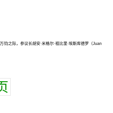
钧之际，参议长胡安·米格尔·祖比里·埃斯库德罗（Juan
页