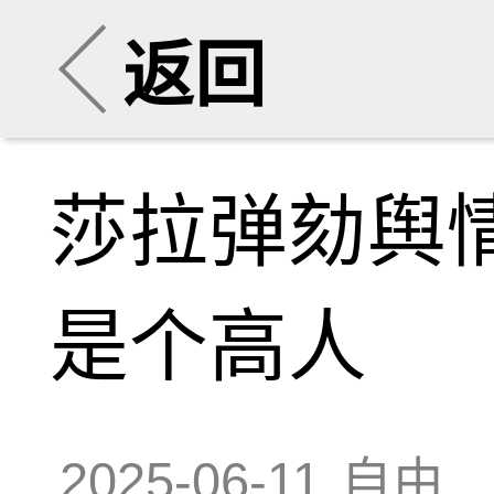
返回
莎拉弹劾舆
是个高人
2025-06-11
自由