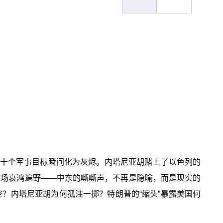
数十个军事目标瞬间化为灰烬。内塔尼亚胡赌上了以色列的
市场哀鸿遍野——中东的嘶嘶声，不再是隐喻，而是现实的
空？内塔尼亚胡为何孤注一掷？特朗普的“缩头”暴露美国何