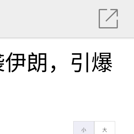
袭伊朗，引爆
小
大