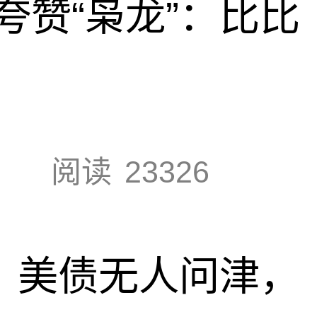
夸赞“枭龙”：比比
阅读
23326
速，美债无人问津，