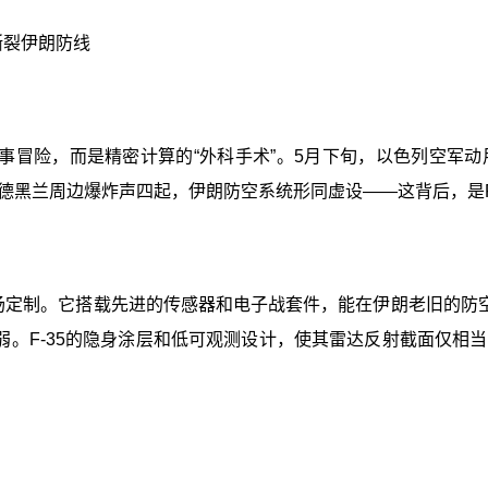
撕裂伊朗防线
冒险，而是精密计算的“外科手术”。5月下旬，以色列空军动
德黑兰周边爆炸声四起，伊朗防空系统形同虚设——这背后，是F
为中东战场定制。它搭载先进的传感器和电子战套件，能在伊朗老旧的
力薄弱。F-35的隐身涂层和低可观测设计，使其雷达反射截面仅