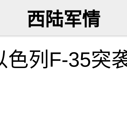
西陆军情
色列F-35突