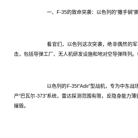
一、F-35的致命突袭：以色列的“撒手锏”
看官们，以色列这次突袭，绝非偶然的军事
击，包括导弹工厂、无人机研发设施和地对空导弹阵列。
以色列的F-35I“Adir”型战机，专
产“巴瓦尔-373”系统，雷达探测范围有限，反隐身能
摧毁。