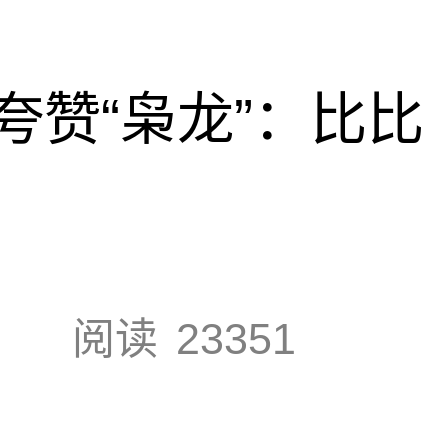
夸赞“枭龙”：比比
阅读
23351