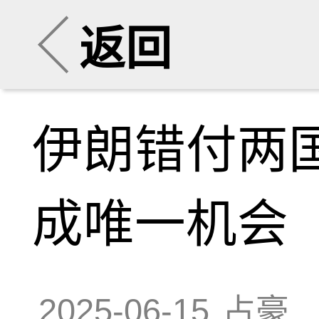
返回
伊朗错付两
成唯一机会
2025-06-15
占豪