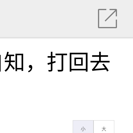
自知，打回去
小
大