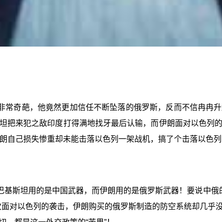
非常奇葩，他竟然更加信任不断坠落的俄罗斯，反而不信冉冉升
坦把来犯之敌印度打得满地找牙最后认输，而伊朗面对以色列
朗自己损失惨重却未能击落以色列一架战机，搞了个击落以色列F-
基斯坦用的是中国武器，而伊朗用的是俄罗斯武器！要说中俄的
一次面对以色列的袭击，伊朗购买的俄罗斯制造的防空系统却几乎