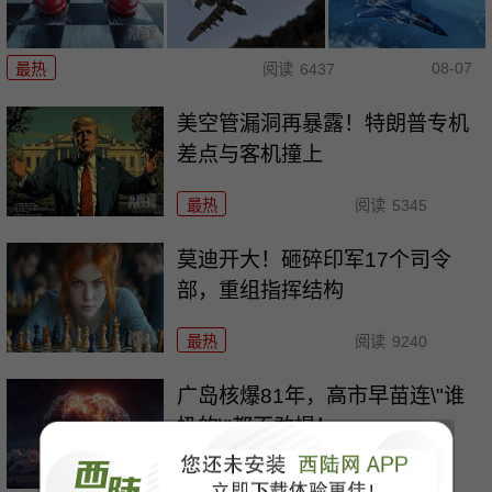
08-07
最热
阅读
6437
美空管漏洞再暴露！特朗普专机
差点与客机撞上
最热
阅读
5345
莫迪开大！砸碎印军17个司令
部，重组指挥结构
最热
阅读
9240
广岛核爆81年，高市早苗连\"谁
扔的\"都不敢提！
最热
阅读
4013