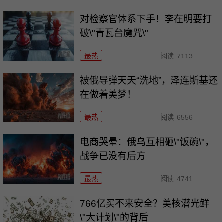
对检察官体系下手！李在明要打
破\"青瓦台魔咒\"
最热
阅读
7113
被俄导弹天天“洗地”，泽连斯基还
在做着美梦！
最热
阅读
6556
电商哭晕：俄乌互相砸\"饭碗\"，
战争已没有后方
最热
阅读
4741
766亿买不来安全？美核潜光鲜
\"大计划\"的背后