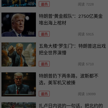
最热
阅读
7228
特朗普“黄金舰队”：2750亿美金
堆出海上棺材
最热
阅读
5915
五角大楼“罗生门”：特朗普这出戏
把全世界演懵
最热
阅读
5710
特朗普扔下两条路，波斯都不
选，美军机又被揍
最热
阅读
19099
扎卢日内说的一句话，把北约的