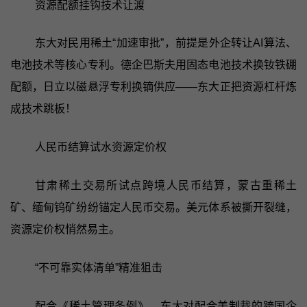
资源配额挂钩技术让渡
东大对民用稀土“加速审批”，前提是外企转让AI算法、
电池技术等核心专利。德企巴斯夫用固态电池技术换钕铁硼
配额，日立以磁悬浮专利换镝供应——东大正把资源杠杆炼
成技术跳板！
人民币结算试水资源定价权
甘肃稀土交易所试点跨境人民币结算，蒙古重稀土
矿、缅甸钨矿纷纷锚定人民币交易。美元体系被撕开裂缝，
资源定价权悄然易主。
“不可靠实体清单”精准狙击
配合《稀土管理条例》，东大对配合美制裁的跨国企