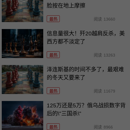
脸按在地上摩擦
最热
阅读
13660
信息量很大！歼20越肩反杀，美
西方都不淡定了
最热
阅读
13263
泽连斯基的时间不多了，最艰难
的冬天又要来了
最热
阅读
11679
125万还是5万？俄乌战损数字背
后的\"三国杀\"
最热
阅读
8966