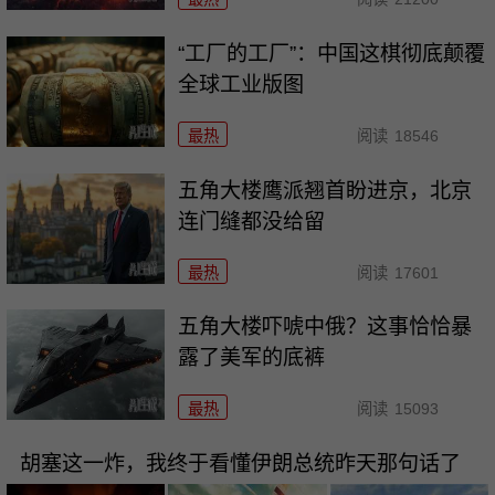
“工厂的工厂”：中国这棋彻底颠覆
全球工业版图
最热
阅读
18546
五角大楼鹰派翘首盼进京，北京
连门缝都没给留
最热
阅读
17601
五角大楼吓唬中俄？这事恰恰暴
露了美军的底裤
最热
阅读
15093
胡塞这一炸，我终于看懂伊朗总统昨天那句话了