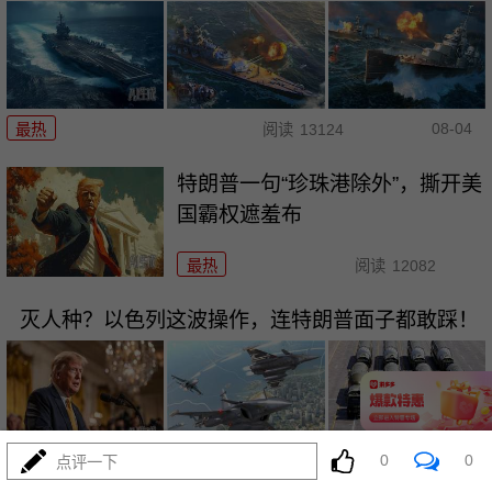
08-04
最热
阅读
13124
特朗普一句“珍珠港除外”，撕开美
国霸权遮羞布
最热
阅读
12082
灭人种？以色列这波操作，连特朗普面子都敢踩！
0
0
点评一下
08-04
最热
阅读
7506