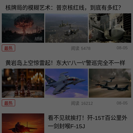
核牌局的模糊艺术：普京核红线，到底有多红？
08-05
最热
阅读
5478
黄岩岛上空惊雷起！东大\"八一\"警巡完全不一样
08-05
最热
阅读
16212
看不见就挨打！歼-15T百公里外
一剑封喉F-15J