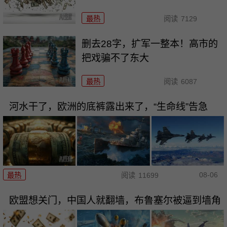
最热
阅读
7129
删去28字，扩军一整本！高市的
把戏骗不了东大
最热
阅读
6087
河水干了，欧洲的底裤露出来了，“生命线”告急
08-06
最热
阅读
11699
欧盟想关门，中国人就翻墙，布鲁塞尔被逼到墙角