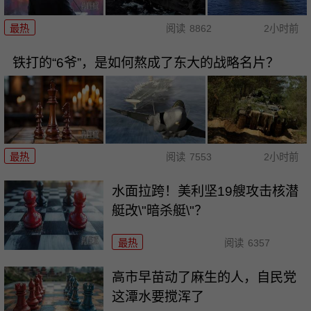
最热
阅读
8862
2小时前
铁打的“6爷”，是如何熬成了东大的战略名片？
最热
阅读
7553
2小时前
水面拉跨！美利坚19艘攻击核潜
艇改\"暗杀艇\"？
最热
阅读
6357
高市早苗动了麻生的人，自民党
这潭水要搅浑了