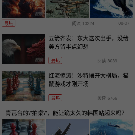
08-07
最热
阅读
10224
五箭齐发：东大这次出手，没给
美方留半点幻想
最热
阅读
8039
红海惊涛！沙特摆开大棋局，猫
鼠游戏才刚开场
最热
阅读
6766
青瓦台的\"拍桌\"，能让跪太久的韩国站起来吗？