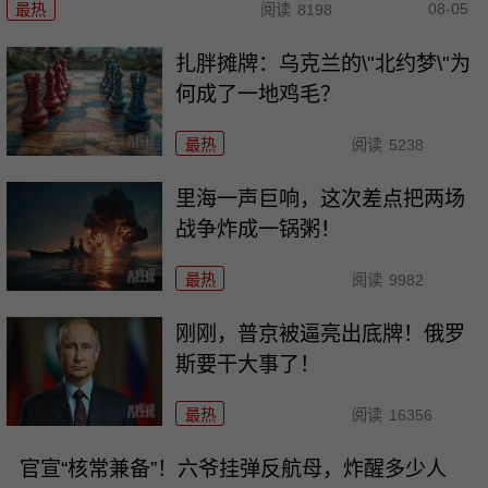
08-05
最热
阅读
8198
扎胖摊牌：乌克兰的\"北约梦\"为
何成了一地鸡毛？
最热
阅读
5238
里海一声巨响，这次差点把两场
战争炸成一锅粥！
最热
阅读
9982
刚刚，普京被逼亮出底牌！俄罗
斯要干大事了！
最热
阅读
16356
官宣“核常兼备”！六爷挂弹反航母，炸醒多少人