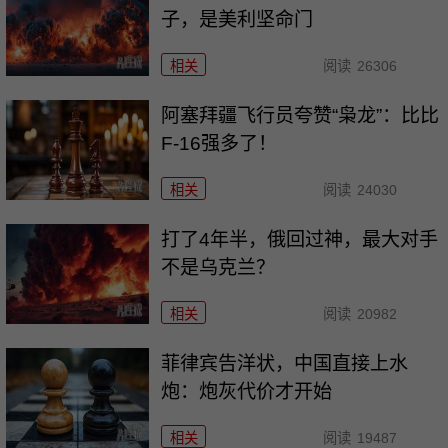
子，是美利坚命门
相关
阅读
26306
阿塞拜疆飞行员夸赞“枭龙”：比比
F-16强多了！
相关
阅读
24030
打了4年半，俄回过神，最大对手
不是乌克兰？
相关
阅读
20982
菲律宾告洋状，中国直接上水
炮：炮灰代价才开始
相关
阅读
19487