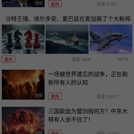
最热
阅读
6759
沙特王储、埃尔多安、夏巴兹在麦加搞了个大新闻
08-08
最热
阅读
5895
一场被世界遗忘的战争，正在刷
新所有人的认知
最热
阅读
26637
三国歃血为盟剑指何方？中东大
棋有人坐不住了！
最热
阅读
21200