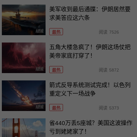
美军收到最后通牒：伊朗居然要
求美答应这六条
最热
阅读
7526
五角大楼急疯了！伊朗这场仗把
美帝家底打穿了！
最热
阅读
5872
箭式反导系统测试完成！以色列
重定义下一场战争
最热
阅读
5373
省440万丢5座城？美国这波操作
亏到姥姥家了！