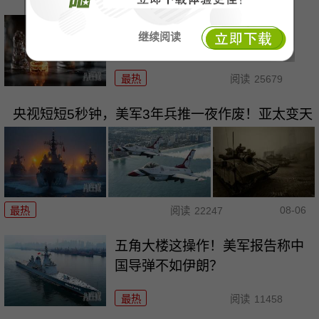
五箭齐发！熊猫这一巴掌扇过
继续阅读
去，大漂亮终于知疼
最热
阅读
25679
央视短短5秒钟，美军3年兵推一夜作废！亚太变天
08-06
最热
阅读
22247
五角大楼这操作！美军报告称中
国导弹不如伊朗？
最热
阅读
11458