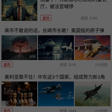
厅，被法官喊停
最热
阅读
3750
高市不敢说的话，长崎市长敢！美国投的原子弹
最热
阅读
3195
2小时前
美利坚靠不住！中东这3个国家，结成势力新3角
最热
阅读
2484
2小时前