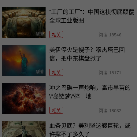
“工厂的工厂”：中国这棋彻底颠覆
全球工业版图
相关
阅读
18546
美伊停火是幌子？穆杰塔巴回
信，把中东棋盘掀了
相关
阅读
18171
冲之鸟礁一声炮响，高市早苗的
\"岛链梦\"碎一地
相关
阅读
18032
血条见底？美利坚这艘巨轮，或
许撑不了多久了