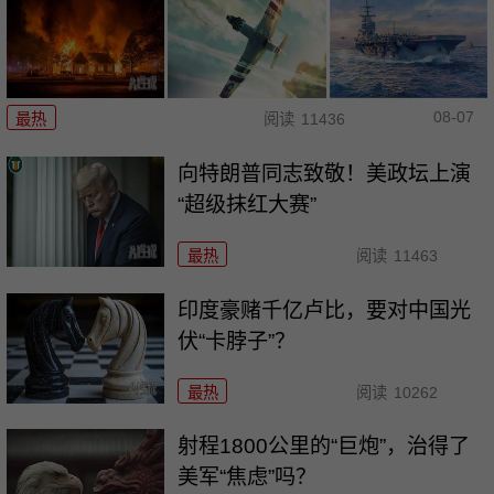
08-07
最热
阅读
11436
向特朗普同志致敬！美政坛上演
“超级抹红大赛”
最热
阅读
11463
印度豪赌千亿卢比，要对中国光
伏“卡脖子”？
最热
阅读
10262
射程1800公里的“巨炮”，治得了
美军“焦虑”吗？