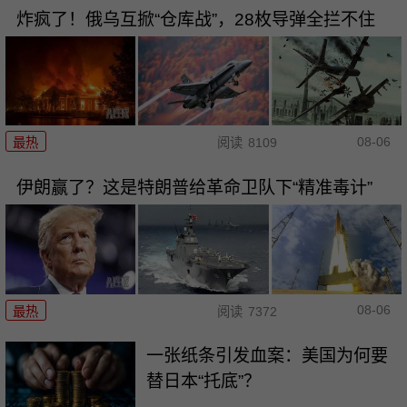
炸疯了！俄乌互掀“仓库战”，28枚导弹全拦不住
08-06
最热
阅读
8109
伊朗赢了？这是特朗普给革命卫队下“精准毒计”
08-06
最热
阅读
7372
一张纸条引发血案：美国为何要
替日本“托底”？