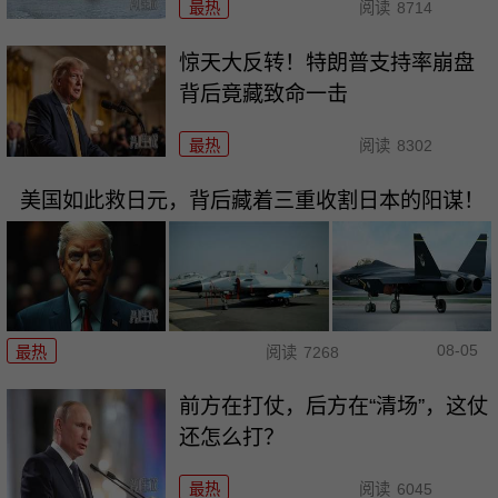
最热
阅读
8714
惊天大反转！特朗普支持率崩盘
背后竟藏致命一击
最热
阅读
8302
美国如此救日元，背后藏着三重收割日本的阳谋！
08-05
最热
阅读
7268
前方在打仗，后方在“清场”，这仗
还怎么打？
最热
阅读
6045