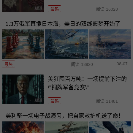
最热
阅读
16028
1.3万俄军直插日本海，美日的双线噩梦开始了
08-07
最热
阅读
13920
美狂囤百万吨：一场提前下注的
\"铜牌军备竞赛\"
最热
阅读
11481
美利坚一场电子战演习，把自家救护机送了命！