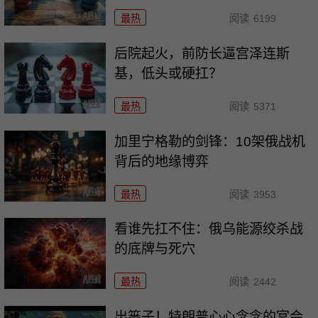
最热
阅读
6199
后院起火，前防长逼宫泽连斯
基，低头或硬扛？
最热
阅读
5371
加里宁格勒的剑锋：10架俄战机
背后的地缘博弈
最热
阅读
3953
看谁先扛不住：俄乌能源绞杀战
的底牌与死穴
最热
阅读
2442
出篓子！特朗普心心念念的宴会