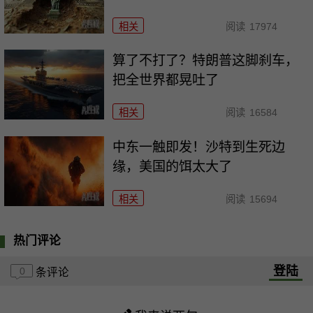
相关
阅读
17974
算了不打了？特朗普这脚刹车，
把全世界都晃吐了
相关
阅读
16584
中东一触即发！沙特到生死边
缘，美国的饵太大了
相关
阅读
15694
热门评论
登陆
0
条评论