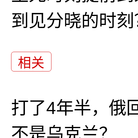
到见分晓的时刻
相关
打了4年半，俄
不是乌克兰？