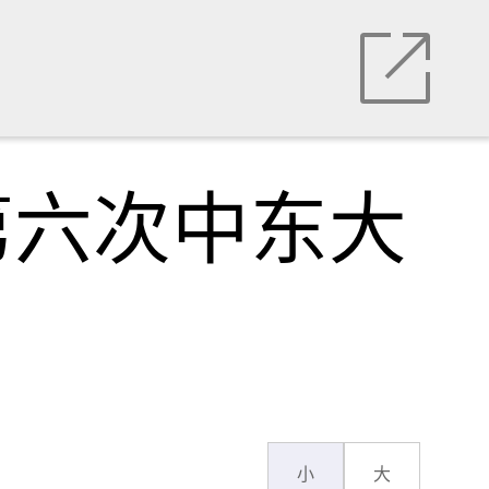
第六次中东大
小
大