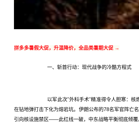
拼多多暑假大促，升温降价，全品类暑期大促 →
一、斩首行动：现代战争的冷酷方程式
以军此次"外科手术"精准得令人胆寒：核
在钻地弹打击下化为熔岩坑。伊朗公布的78名军官阵亡
引向核设施禁区——此红线一破，中东战略平衡彻底倾覆