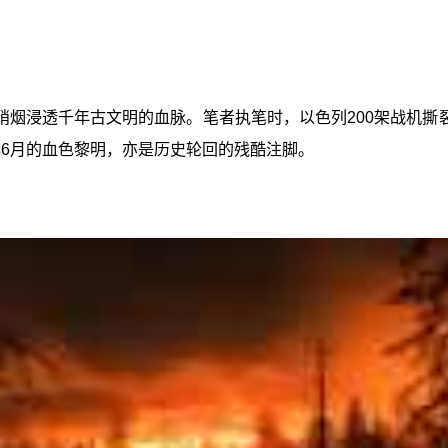
烟浸透千年古文明的血脉。笔者执笔时，以色列200架战机撕
年6月的血色黎明，亦是历史轮回的残酷注脚。