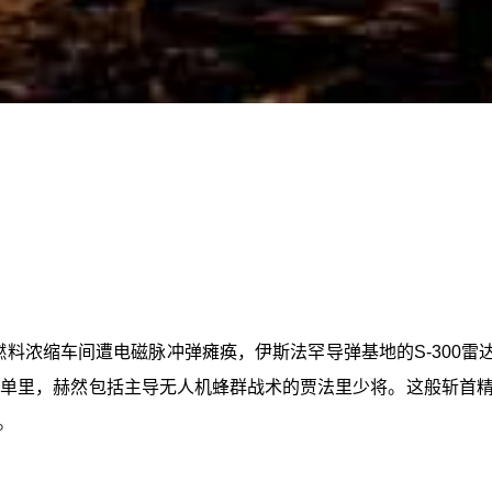
燃料浓缩车间遭电磁脉冲弹瘫痪，伊斯法罕导弹基地的S-300雷
名单里，赫然包括主导无人机蜂群战术的贾法里少将。这般斩首
。