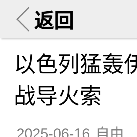
返回
以色列猛轰
战导火索
2025-06-16
自由