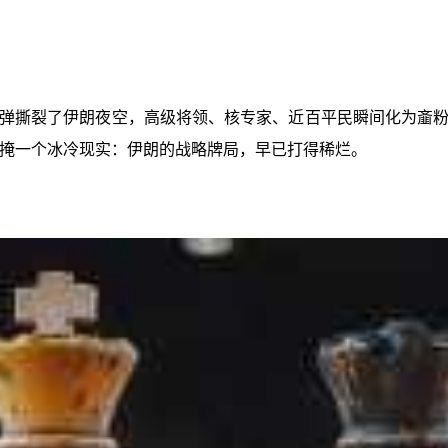
的导弹撕裂了伊朗夜空，高级将领、核专家、近百平民瞬间化为
难掩一个冰冷现实：伊朗的战略牌局，早已打得稀烂。