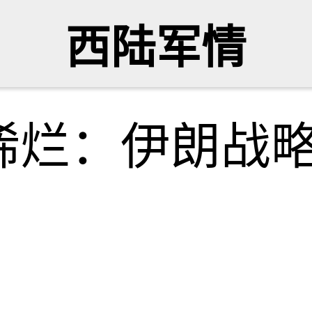
西陆军情
稀烂：伊朗战