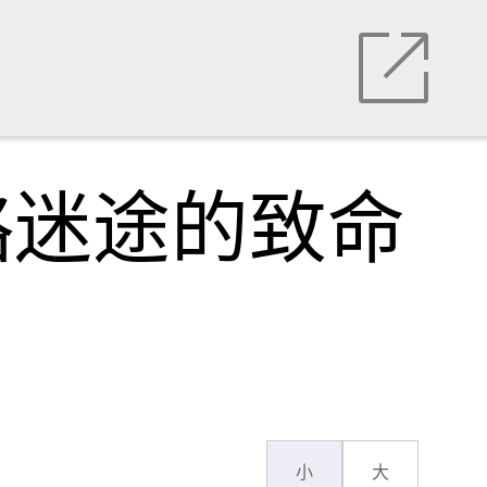
略迷途的致命
小
大