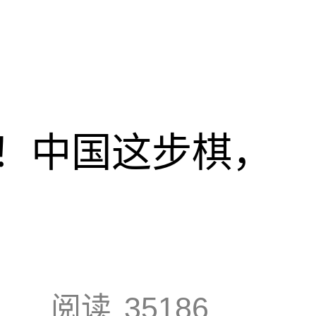
！中国这步棋，
阅读
35186