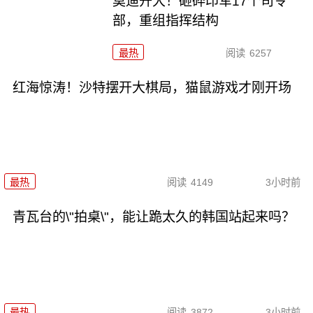
莫迪开大！砸碎印军17个司令
部，重组指挥结构
最热
阅读
6257
红海惊涛！沙特摆开大棋局，猫鼠游戏才刚开场
最热
阅读
4149
3小时前
青瓦台的\"拍桌\"，能让跪太久的韩国站起来吗？
最热
阅读
3872
3小时前