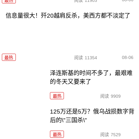
最热
阅读
11903
信息量很大！歼20越肩反杀，美西方都不淡定了
08-06
最热
阅读
11354
泽连斯基的时间不多了，最艰难
的冬天又要来了
最热
阅读
9909
125万还是5万？俄乌战损数字背
后的\"三国杀\"
最热
阅读
7529