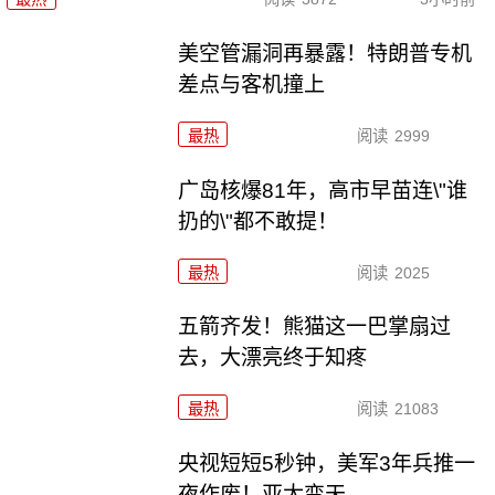
美空管漏洞再暴露！特朗普专机
差点与客机撞上
最热
阅读
2999
广岛核爆81年，高市早苗连\"谁
扔的\"都不敢提！
最热
阅读
2025
五箭齐发！熊猫这一巴掌扇过
去，大漂亮终于知疼
最热
阅读
21083
央视短短5秒钟，美军3年兵推一
夜作废！亚太变天