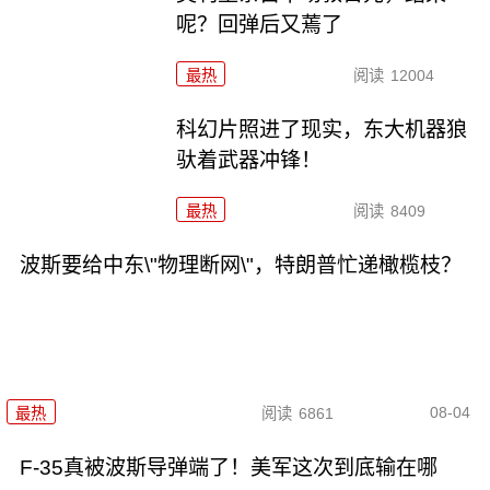
呢？回弹后又蔫了
最热
阅读
12004
科幻片照进了现实，东大机器狼
驮着武器冲锋！
最热
阅读
8409
波斯要给中东\"物理断网\"，特朗普忙递橄榄枝？
08-04
最热
阅读
6861
F-35真被波斯导弹端了！美军这次到底输在哪