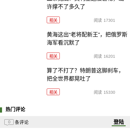
许撑不了多久了
相关
阅读
17301
黄海这出“老将配新王”，把俄罗斯
海军看沉默了
相关
阅读
16201
算了不打了？特朗普这脚刹车，
把全世界都晃吐了
相关
阅读
15330
热门评论
登陆
0
条评论