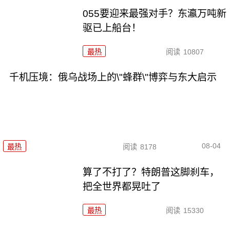
055要迎来最强对手？东瀛万吨新
驱已上船台！
最热
阅读
10807
千机压境：俄乌战场上的\"蜂群\"博弈与东大启示
08-04
最热
阅读
8178
算了不打了？特朗普这脚刹车，
把全世界都晃吐了
最热
阅读
15330