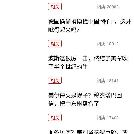
相关
阅读
20086
德国偷偷摸摸找中国“命门”，这牙
呲得起来吗？
相关
阅读
18913
波斯这狠厉一击，终结了美军吹
了半个世纪的牛
相关
阅读
18141
美伊停火是幌子？穆杰塔巴回
信，把中东棋盘掀了
相关
阅读
17468
血条见底？美利坚这艘巨轮，或