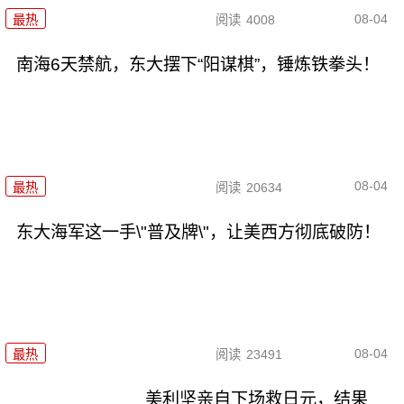
08-04
最热
阅读
4008
南海6天禁航，东大摆下“阳谋棋”，锤炼铁拳头！
08-04
最热
阅读
20634
东大海军这一手\"普及牌\"，让美西方彻底破防！
08-04
最热
阅读
23491
美利坚亲自下场救日元，结果