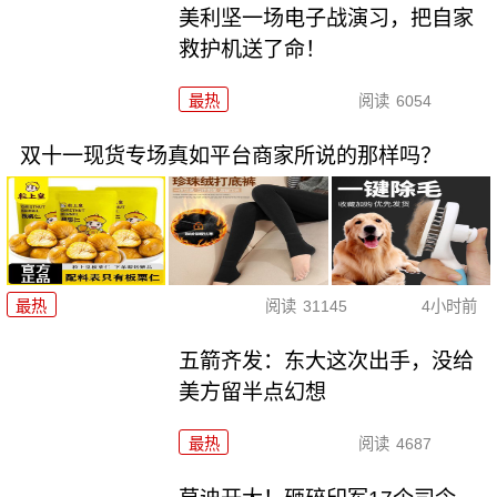
美利坚一场电子战演习，把自家
救护机送了命！
最热
阅读
6054
双十一现货专场真如平台商家所说的那样吗？
最热
阅读
31145
4小时前
五箭齐发：东大这次出手，没给
美方留半点幻想
最热
阅读
4687