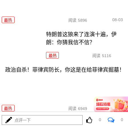
08-03
最热
阅读
5896
特朗普这狼来了连演十遍，伊
朗：你猜我信不信？
最热
阅读
5116
政治自杀！菲律宾防长，你这是在给菲律宾掘墓！
08-03
最热
阅读
6949
0
0
点评一下
高市早苗又作妖！特高课卷土重