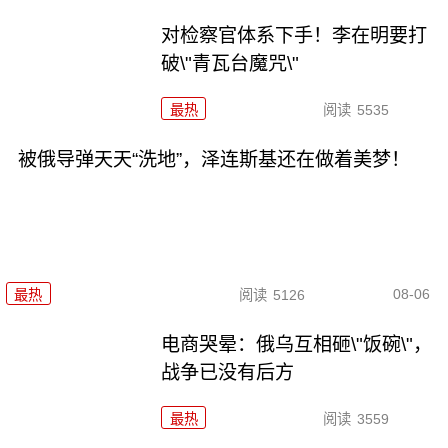
对检察官体系下手！李在明要打
破\"青瓦台魔咒\"
最热
阅读
5535
被俄导弹天天“洗地”，泽连斯基还在做着美梦！
08-06
最热
阅读
5126
电商哭晕：俄乌互相砸\"饭碗\"，
战争已没有后方
最热
阅读
3559