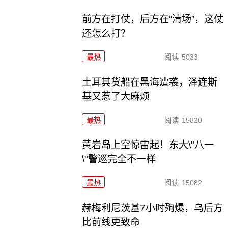
前方在打仗，后方在“清场”，这仗
还怎么打？
最热
阅读
5033
土耳其货船在黑海遭袭，泽连斯
基又惹了大麻烦
最热
阅读
15820
黄岩岛上空惊雷起！东大\"八一
\"警巡完全不一样
最热
阅读
15082
赫梅利尼茨基7小时殉爆，乌后方
比前线更致命