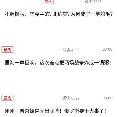
最热
阅读
7243
扎胖摊牌：乌克兰的\"北约梦\"为何成了一地鸡毛？
08-05
最热
阅读
4262
里海一声巨响，这次差点把两场战争炸成一锅粥！
08-05
最热
阅读
8922
刚刚，普京被逼亮出底牌！俄罗斯要干大事了！