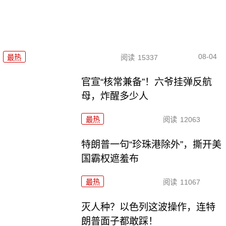
08-04
最热
阅读
15337
官宣“核常兼备”！六爷挂弹反航
母，炸醒多少人
最热
阅读
12063
特朗普一句“珍珠港除外”，撕开美
国霸权遮羞布
最热
阅读
11067
灭人种？以色列这波操作，连特
朗普面子都敢踩！