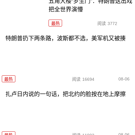
五角大楼“罗生门”：特朗普这出戏
把全世界演懵
最热
阅读
3772
特朗普扔下两条路，波斯都不选，美军机又被揍
08-06
最热
阅读
16694
扎卢日内说的一句话，把北约的脸按在地上摩擦
08-06