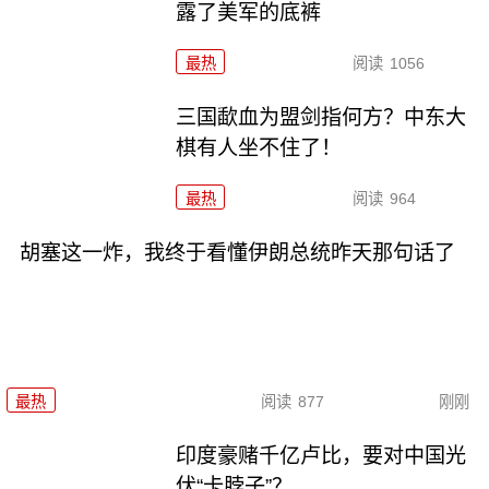
露了美军的底裤
最热
阅读
1056
三国歃血为盟剑指何方？中东大
棋有人坐不住了！
最热
阅读
964
胡塞这一炸，我终于看懂伊朗总统昨天那句话了
最热
阅读
877
刚刚
印度豪赌千亿卢比，要对中国光
伏“卡脖子”？