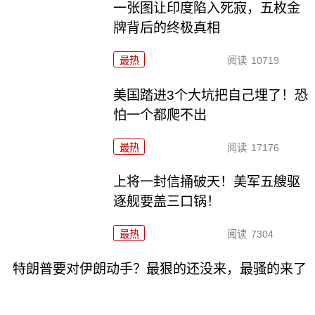
一张图让印度陷入死寂，五枚金
牌背后的终极真相
最热
阅读
10719
美国踏进3个大坑把自己埋了！恐
怕一个都爬不出
最热
阅读
17176
上将一封信捅破天！美军五艘驱
逐舰要盖三口锅！
最热
阅读
7304
特朗普要对伊朗动手？最狠的还没来，最骚的来了