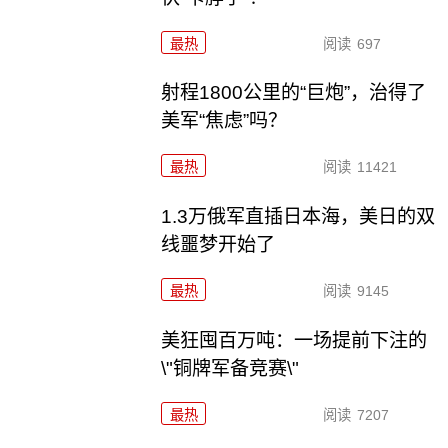
最热
阅读
697
射程1800公里的“巨炮”，治得了
美军“焦虑”吗？
最热
阅读
11421
1.3万俄军直插日本海，美日的双
线噩梦开始了
最热
阅读
9145
美狂囤百万吨：一场提前下注的
\"铜牌军备竞赛\"
最热
阅读
7207