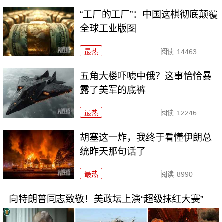
“工厂的工厂”：中国这棋彻底颠覆
全球工业版图
最热
阅读
14463
五角大楼吓唬中俄？这事恰恰暴
露了美军的底裤
最热
阅读
12246
胡塞这一炸，我终于看懂伊朗总
统昨天那句话了
最热
阅读
8990
向特朗普同志致敬！美政坛上演“超级抹红大赛”