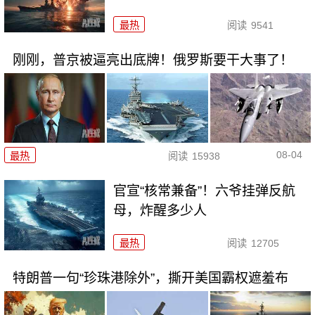
最热
阅读
9541
刚刚，普京被逼亮出底牌！俄罗斯要干大事了！
08-04
最热
阅读
15938
官宣“核常兼备”！六爷挂弹反航
母，炸醒多少人
最热
阅读
12705
特朗普一句“珍珠港除外”，撕开美国霸权遮羞布