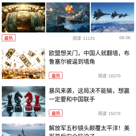
08-06
最热
阅读
11131
欧盟想关门，中国人就翻墙，布
鲁塞尔被逼到墙角
最热
阅读
16570
暴风来袭，这局决不能输，想赢
一定要和中国联手
最热
阅读
15079
解放军五秒镜头颠覆太平洋！美