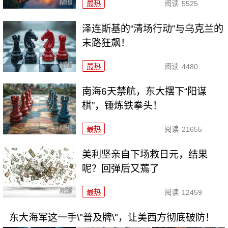
最热
阅读
5525
泽连斯基的“清场行动”与乌克兰的
末路狂飙！
最热
阅读
4480
南海6天禁航，东大摆下“阳谋
棋”，锤炼铁拳头！
最热
阅读
21655
美利坚亲自下场救日元，结果
呢？回弹后又蔫了
最热
阅读
12459
东大海军这一手\"普及牌\"，让美西方彻底破防！