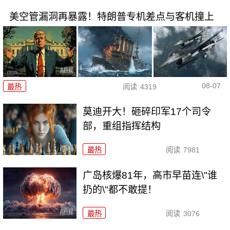
美空管漏洞再暴露！特朗普专机差点与客机撞上
08-07
最热
阅读
4319
莫迪开大！砸碎印军17个司令
部，重组指挥结构
最热
阅读
7981
广岛核爆81年，高市早苗连\"谁
扔的\"都不敢提！
最热
阅读
3076