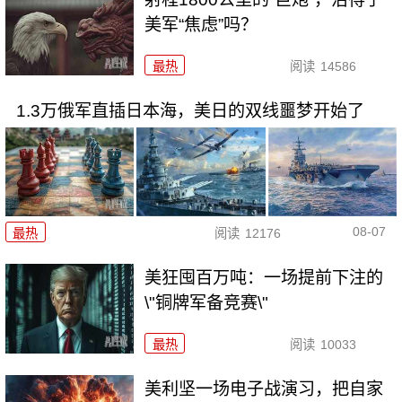
美军“焦虑”吗？
最热
阅读
14586
1.3万俄军直插日本海，美日的双线噩梦开始了
08-07
最热
阅读
12176
美狂囤百万吨：一场提前下注的
\"铜牌军备竞赛\"
最热
阅读
10033
美利坚一场电子战演习，把自家