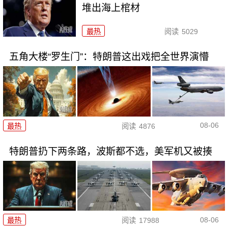
堆出海上棺材
最热
阅读
5029
五角大楼“罗生门”：特朗普这出戏把全世界演懵
08-06
最热
阅读
4876
特朗普扔下两条路，波斯都不选，美军机又被揍
08-06
最热
阅读
17988