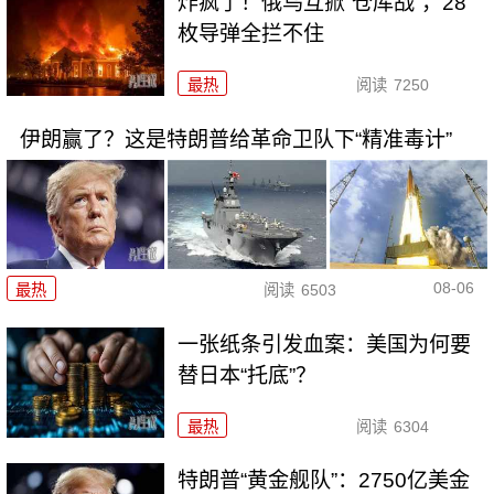
炸疯了！俄乌互掀“仓库战”，28
枚导弹全拦不住
最热
阅读
7250
伊朗赢了？这是特朗普给革命卫队下“精准毒计”
08-06
最热
阅读
6503
一张纸条引发血案：美国为何要
替日本“托底”？
最热
阅读
6304
特朗普“黄金舰队”：2750亿美金