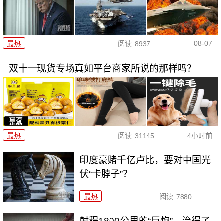
08-07
最热
阅读
8937
双十一现货专场真如平台商家所说的那样吗？
最热
阅读
31145
4小时前
印度豪赌千亿卢比，要对中国光
伏“卡脖子”？
最热
阅读
7880
射程1800公里的“巨炮”，治得了