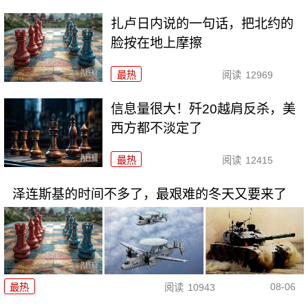
扎卢日内说的一句话，把北约的
脸按在地上摩擦
最热
阅读
12969
信息量很大！歼20越肩反杀，美
西方都不淡定了
最热
阅读
12415
泽连斯基的时间不多了，最艰难的冬天又要来了
08-06
最热
阅读
10943