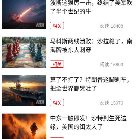
波斯这狠厉一击，终结了美军吹
了半个世纪的牛
相关
阅读
18408
马科斯两线溃败：沙拉稳了，南
海牌被东大刺穿
相关
阅读
16803
算了不打了？特朗普这脚刹车，
把全世界都晃吐了
相关
阅读
15970
中东一触即发！沙特到生死边
缘，美国的饵太大了