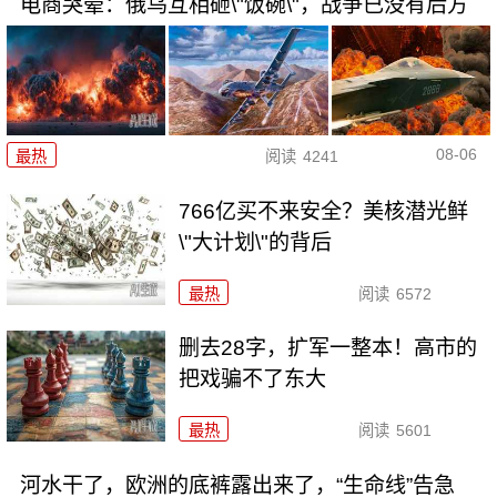
电商哭晕：俄乌互相砸\"饭碗\"，战争已没有后方
08-06
最热
阅读
4241
766亿买不来安全？美核潜光鲜
\"大计划\"的背后
最热
阅读
6572
删去28字，扩军一整本！高市的
把戏骗不了东大
最热
阅读
5601
河水干了，欧洲的底裤露出来了，“生命线”告急