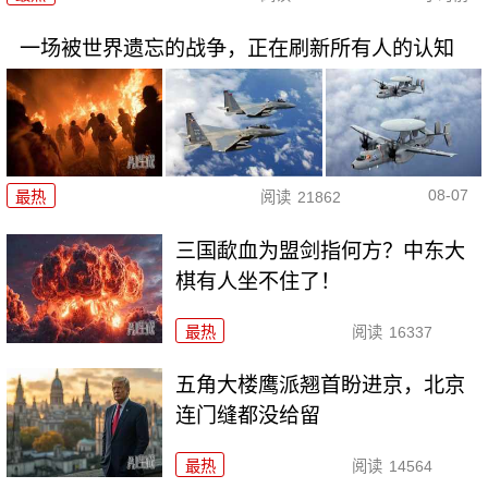
一场被世界遗忘的战争，正在刷新所有人的认知
08-07
最热
阅读
21862
三国歃血为盟剑指何方？中东大
棋有人坐不住了！
最热
阅读
16337
五角大楼鹰派翘首盼进京，北京
连门缝都没给留
最热
阅读
14564