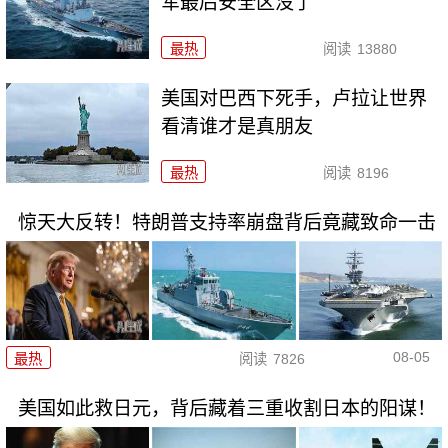
军最后安全区没了
最热
阅读
13880
美国对巴西下死手，卢拉让世界
看清谁才是真朋友
最热
阅读
8196
惊天大反转！特朗普支持率崩盘背后竟藏致命一击
08-05
最热
阅读
7826
美国如此救日元，背后藏着三重收割日本的阳谋！