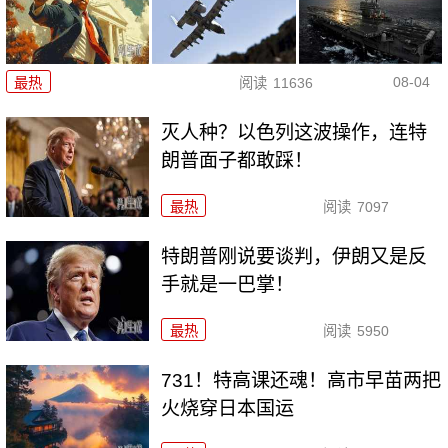
08-04
最热
阅读
11636
灭人种？以色列这波操作，连特
朗普面子都敢踩！
最热
阅读
7097
特朗普刚说要谈判，伊朗又是反
手就是一巴掌！
最热
阅读
5950
731！特高课还魂！高市早苗两把
火烧穿日本国运