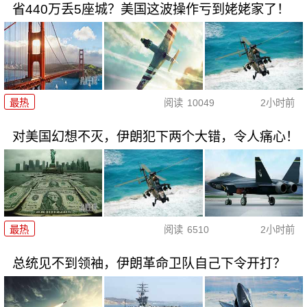
省440万丢5座城？美国这波操作亏到姥姥家了！
最热
阅读
10049
2小时前
对美国幻想不灭，伊朗犯下两个大错，令人痛心！
最热
阅读
6510
2小时前
总统见不到领袖，伊朗革命卫队自己下令开打？