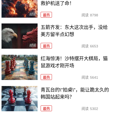
救护机送了命！
最热
阅读
8798
五箭齐发：东大这次出手，没给
美方留半点幻想
最热
阅读
6653
红海惊涛！沙特摆开大棋局，猫
鼠游戏才刚开场
最热
阅读
5641
青瓦台的\"拍桌\"，能让跪太久的
韩国站起来吗？
最热
阅读
5302