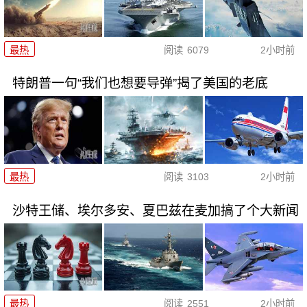
最热
阅读
6079
2小时前
特朗普一句“我们也想要导弹”揭了美国的老底
最热
阅读
3103
2小时前
沙特王储、埃尔多安、夏巴兹在麦加搞了个大新闻
最热
阅读
2551
2小时前