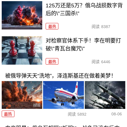
125万还是5万？俄乌战损数字背
后的\"三国杀\"
最热
阅读
8387
对检察官体系下手！李在明要打
破\"青瓦台魔咒\"
最热
阅读
6446
被俄导弹天天“洗地”，泽连斯基还在做着美梦！
08-06
最热
阅读
5892