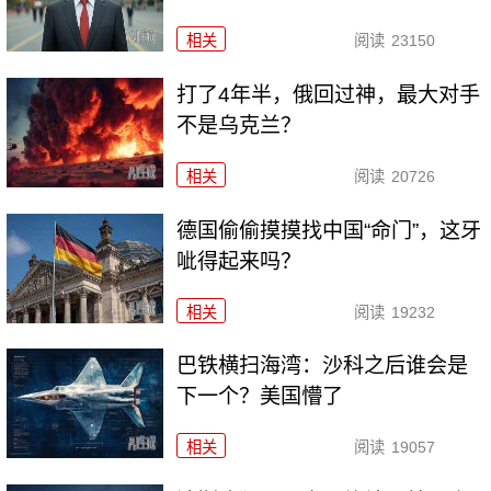
相关
阅读
23150
打了4年半，俄回过神，最大对手
不是乌克兰？
相关
阅读
20726
德国偷偷摸摸找中国“命门”，这牙
呲得起来吗？
相关
阅读
19232
巴铁横扫海湾：沙科之后谁会是
下一个？美国懵了
相关
阅读
19057