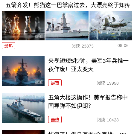
五箭齐发！熊猫这一巴掌扇过去，大漂亮终于知疼
08-06
最热
阅读
23873
央视短短5秒钟，美军3年兵推一
夜作废！亚太变天
最热
阅读
19958
五角大楼这操作！美军报告称中
国导弹不如伊朗？
最热
阅读
10428