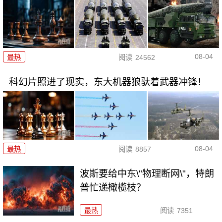
08-04
最热
阅读
24562
科幻片照进了现实，东大机器狼驮着武器冲锋！
08-04
最热
阅读
8857
波斯要给中东\"物理断网\"，特朗
普忙递橄榄枝？
最热
阅读
7351