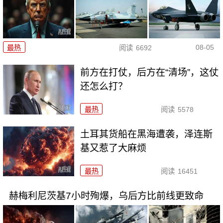
08-05
最热
阅读
6692
前方在打仗，后方在“清场”，这仗
还怎么打？
最热
阅读
5578
土耳其货船在黑海遭袭，泽连斯
基又惹了大麻烦
最热
阅读
16451
赫梅利尼茨基7小时殉爆，乌后方比前线更致命