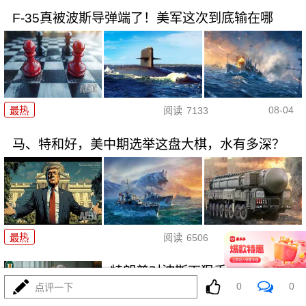
F-35真被波斯导弹端了！美军这次到底输在哪
08-04
最热
阅读
7133
马、特和好，美中期选举这盘大棋，水有多深？
08-04
最热
阅读
6506
特朗普对波斯下狠手，为何在黎
0
0
点评一下
明前戛然而止？