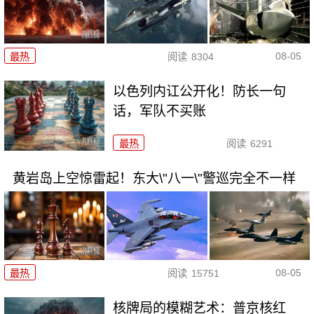
08-05
最热
阅读
8304
以色列内讧公开化！防长一句
话，军队不买账
最热
阅读
6291
黄岩岛上空惊雷起！东大\"八一\"警巡完全不一样
08-05
最热
阅读
15751
核牌局的模糊艺术：普京核红