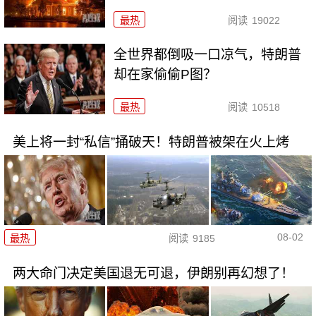
最热
阅读
19022
全世界都倒吸一口凉气，特朗普
却在家偷偷P图？
最热
阅读
10518
美上将一封“私信”捅破天！特朗普被架在火上烤
08-02
最热
阅读
9185
两大命门决定美国退无可退，伊朗别再幻想了！