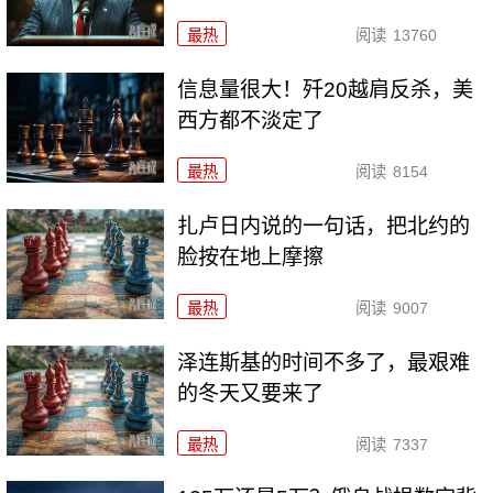
最热
阅读
13760
信息量很大！歼20越肩反杀，美
西方都不淡定了
最热
阅读
8154
扎卢日内说的一句话，把北约的
脸按在地上摩擦
最热
阅读
9007
泽连斯基的时间不多了，最艰难
的冬天又要来了
最热
阅读
7337