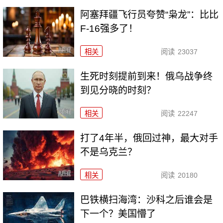
阿塞拜疆飞行员夸赞“枭龙”：比比
F-16强多了！
相关
阅读
23037
生死时刻提前到来！俄乌战争终
到见分晓的时刻？
相关
阅读
22247
打了4年半，俄回过神，最大对手
不是乌克兰？
相关
阅读
20180
巴铁横扫海湾：沙科之后谁会是
下一个？美国懵了