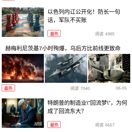
以色列内讧公开化！防长一句
话，军队不买账
最热
阅读
4985
赫梅利尼茨基7小时殉爆，乌后方比前线更致命
08-05
最热
阅读
7040
特朗普的制造业\"回流梦\"，为何
成了回流东大？
最热
阅读
6657