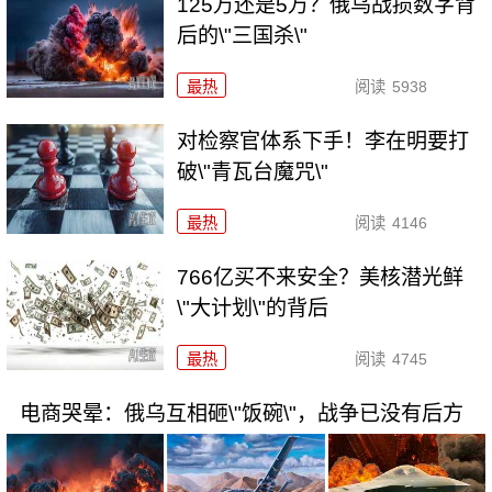
125万还是5万？俄乌战损数字背
后的\"三国杀\"
最热
阅读
5938
对检察官体系下手！李在明要打
破\"青瓦台魔咒\"
最热
阅读
4146
766亿买不来安全？美核潜光鲜
\"大计划\"的背后
最热
阅读
4745
电商哭晕：俄乌互相砸\"饭碗\"，战争已没有后方