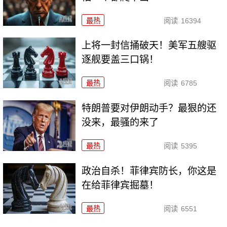
最热
阅读
16394
上将一封信捅破天！美军五艘驱
逐舰要盖三口锅！
最热
阅读
6785
特朗普要对伊朗动手？最狠的还
没来，最骚的来了
最热
阅读
5395
政治自杀！菲律宾防长，你这是
在给菲律宾掘墓！
最热
阅读
6551