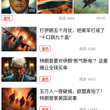
08-02
最热
阅读
6855
打伊朗五个月仗，把美军打成了
“十口锅九个盖”
最热
阅读
5288
特朗普要对伊朗“断气断电”？这豪
赌让全球买单
最热
阅读
4433
五万人一夜破城，欧盟真怕了！
特朗普拿美国说事
最热
阅读
14893