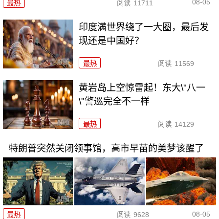
08-05
最热
阅读
11711
印度满世界绕了一大圈，最后发
现还是中国好？
最热
阅读
11569
黄岩岛上空惊雷起！东大\"八一
\"警巡完全不一样
最热
阅读
14129
特朗普突然关闭领事馆，高市早苗的美梦该醒了
08-05
最热
阅读
9628