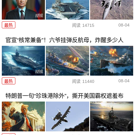
08-04
最热
阅读
14715
官宣“核常兼备”！六爷挂弹反航母，炸醒多少人
08-04
最热
阅读
11440
特朗普一句“珍珠港除外”，撕开美国霸权遮羞布