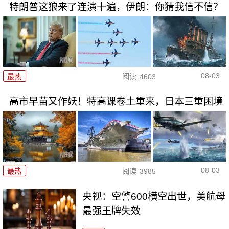
特朗普这狼来了连演十遍，伊朗：你猜我信不信？
08-03
最热
阅读
4603
高市早苗又作妖！特高课卷土重来，日本三重困境
08-03
最热
阅读
3985
央视：空警600横空出世，美航母
最强王牌失效