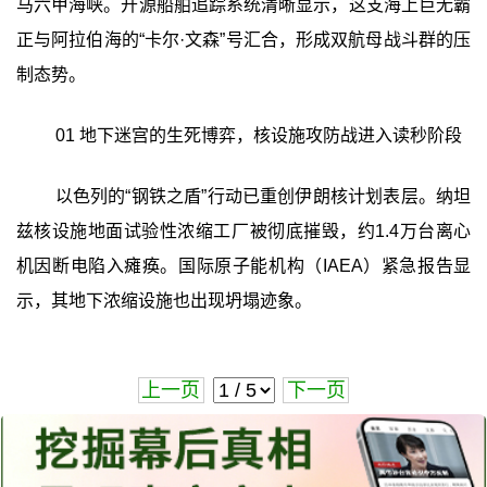
马六甲海峡。开源船舶追踪系统清晰显示，这支海上巨无霸
正与阿拉伯海的“卡尔·文森”号汇合，形成双航母战斗群的压
制态势。
01 地下迷宫的生死博弈，核设施攻防战进入读秒阶段
以色列的“钢铁之盾”行动已重创伊朗核计划表层。纳坦
兹核设施地面试验性浓缩工厂被彻底摧毁，约1.4万台离心
机因断电陷入瘫痪。国际原子能机构（IAEA）紧急报告显
示，其地下浓缩设施也出现坍塌迹象。
上一页
下一页