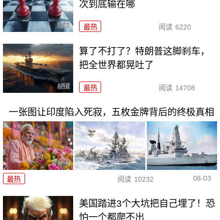
次到底输在哪
最热
阅读
6220
算了不打了？特朗普这脚刹车，
把全世界都晃吐了
最热
阅读
14708
一张图让印度陷入死寂，五枚金牌背后的终极真相
08-03
最热
阅读
10232
美国踏进3个大坑把自己埋了！恐
怕一个都爬不出