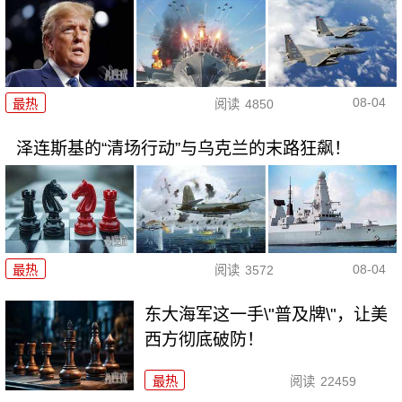
08-04
最热
阅读
4850
泽连斯基的“清场行动”与乌克兰的末路狂飙！
08-04
最热
阅读
3572
东大海军这一手\"普及牌\"，让美
西方彻底破防！
最热
阅读
22459