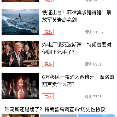
铁证出台！菲律宾求锤得锤！解
放军黄岩岛亮剑
最热
阅读
21957
炸电厂锁死波斯湾！特朗普要对
伊朗下死手了？
最热
阅读
8951
6万移民一夜涌入西班牙，摩洛哥
葫芦卖什么药？
最热
阅读
7723
哈马斯还是跪了？特朗普高调宣布“历史性协议”