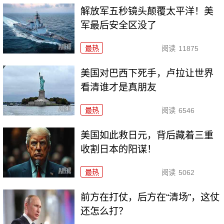
解放军五秒镜头颠覆太平洋！美
军最后安全区没了
最热
阅读
11875
美国对巴西下死手，卢拉让世界
看清谁才是真朋友
最热
阅读
6546
美国如此救日元，背后藏着三重
收割日本的阳谋！
最热
阅读
5062
前方在打仗，后方在“清场”，这仗
还怎么打？