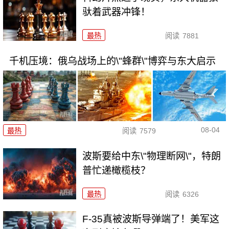
驮着武器冲锋！
最热
阅读
7881
千机压境：俄乌战场上的\"蜂群\"博弈与东大启示
08-04
最热
阅读
7579
波斯要给中东\"物理断网\"，特朗
普忙递橄榄枝？
最热
阅读
6326
F-35真被波斯导弹端了！美军这