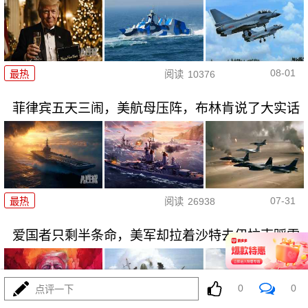
08-01
最热
阅读
10376
菲律宾五天三闹，美航母压阵，布林肯说了大实话
07-31
最热
阅读
26938
爱国者只剩半条命，美军却拉着沙特去伊拉克踩雷
0
0
点评一下