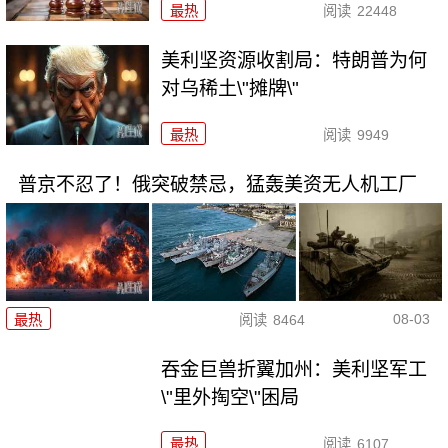
最热
阅读
22448
美利坚资源收割局：特朗普为何
对乌稀土\"摊牌\"
最热
阅读
9949
普京不忍了！俄突破禁忌，猛轰美资无人机工厂
08-03
最热
阅读
8464
吞金巨兽折翼加州：美利坚军工
\"里外掏空\"困局
最热
阅读
6107