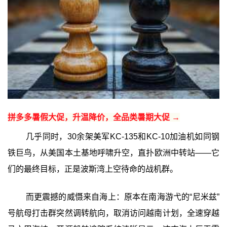
拼多多暑假大促，升温降价，全品类暑期大促 →
几乎同时，30余架美军KC-135和KC-10加油机如同钢
铁巨鸟，从美国本土基地呼啸升空，直扑欧洲中转站——它
们的最终目标，正是波斯湾上空待命的战机群。
而更震撼的威慑来自海上：原本在南海游弋的“尼米兹”
号航母打击群突然调转航向，取消访问越南计划，全速穿越