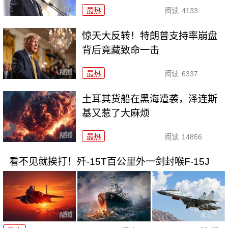
最热
阅读
4133
惊天大反转！特朗普支持率崩盘
背后竟藏致命一击
最热
阅读
6337
土耳其货船在黑海遭袭，泽连斯
基又惹了大麻烦
最热
阅读
14856
看不见就挨打！歼-15T百公里外一剑封喉F-15J