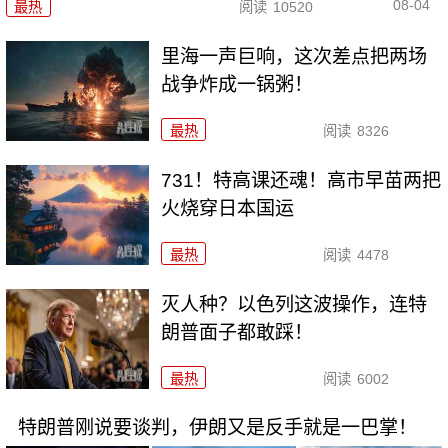
08-04
最热
阅读
10520
里海一声巨响，这次差点把两场
战争炸成一锅粥！
最热
阅读
8326
731！特高课还魂！高市早苗两把
火烧穿日本国运
最热
阅读
4478
灭人种？以色列这波操作，连特
朗普面子都敢踩！
最热
阅读
6002
特朗普刚说要谈判，伊朗又是反手就是一巴掌！