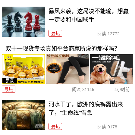
暴风来袭，这局决不能输，想赢
一定要和中国联手
最热
阅读
12772
双十一现货专场真如平台商家所说的那样吗？
最热
阅读
31145
4小时前
河水干了，欧洲的底裤露出来
了，“生命线”告急
最热
阅读
9178