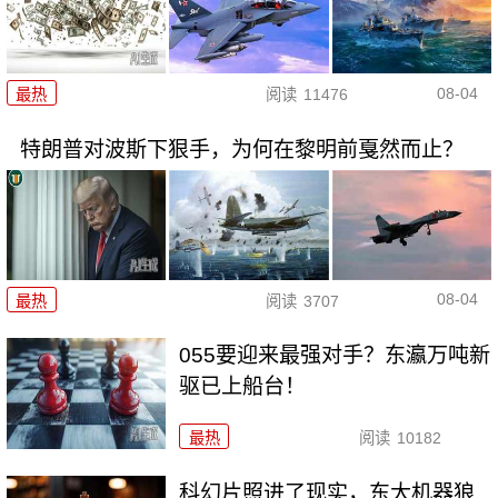
08-04
最热
阅读
11476
特朗普对波斯下狠手，为何在黎明前戛然而止？
08-04
最热
阅读
3707
055要迎来最强对手？东瀛万吨新
驱已上船台！
最热
阅读
10182
科幻片照进了现实，东大机器狼