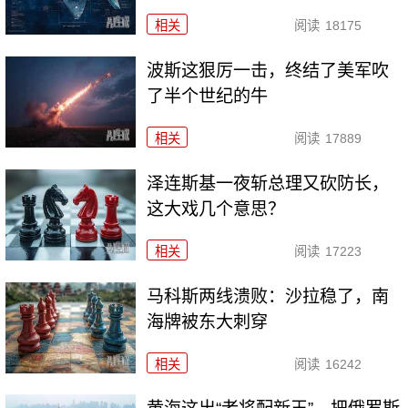
相关
阅读
18175
波斯这狠厉一击，终结了美军吹
了半个世纪的牛
相关
阅读
17889
泽连斯基一夜斩总理又砍防长，
这大戏几个意思？
相关
阅读
17223
马科斯两线溃败：沙拉稳了，南
海牌被东大刺穿
相关
阅读
16242