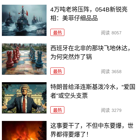
4万吨老将压阵，054B新锐亮
相：美菲仔细品品
最热
阅读
8057
西班牙在北非的那块飞地休达，
为何突然炸了锅
最热
阅读
3658
特朗普给泽连斯基泼冷水，“爱国
者”或空头支票
最热
阅读
3279
这事要干了，不但中东要爆，世
界都得要爆了！