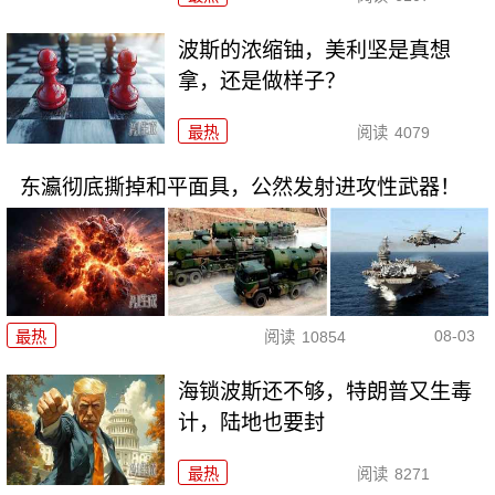
波斯的浓缩铀，美利坚是真想
拿，还是做样子？
最热
阅读
4079
东瀛彻底撕掉和平面具，公然发射进攻性武器！
08-03
最热
阅读
10854
海锁波斯还不够，特朗普又生毒
计，陆地也要封
最热
阅读
8271