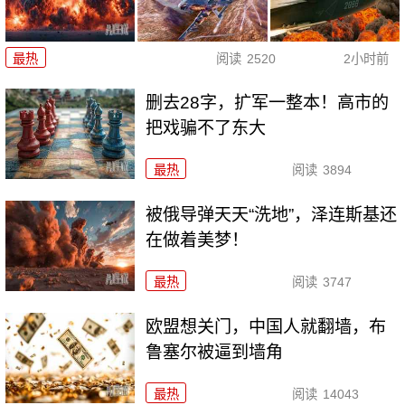
最热
阅读
2520
2小时前
删去28字，扩军一整本！高市的
把戏骗不了东大
最热
阅读
3894
被俄导弹天天“洗地”，泽连斯基还
在做着美梦！
最热
阅读
3747
欧盟想关门，中国人就翻墙，布
鲁塞尔被逼到墙角
最热
阅读
14043