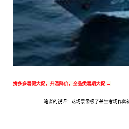
拼多多暑假大促，升温降价，全品类暑期大促 →
笔者的锐评：这场景像极了差生考场作弊