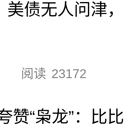
速，美债无人问津，
阅读
23172
夸赞“枭龙”：比比