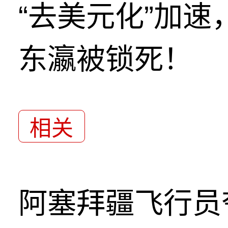
“去美元化”加
东瀛被锁死！
相关
阿塞拜疆飞行员