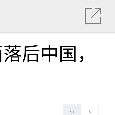
面落后中国，
小
大