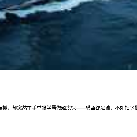
被抓，却突然举手举报学霸做题太快——横竖都是输，不如把水