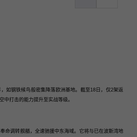
大西洋，如钢铁候鸟般密集降落欧洲基地。截至18日，仅2架返
度空中打击的能力提升至实战等级。
母已奉命调转舰艏，全速驰援中东海域。它将与已在波斯湾地