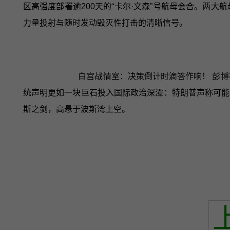
区高强度部署逾200天的“卡尔·文森”号航母会合。两
力量投射与随时发动毁灭性打击的清晰信号。
白宫战情室：决策倒计时滴答作响！ 彭
统声明更如一块巨石投入国际政治深潭：特朗普声称可能在
斯之剑，高悬于波斯湾上空。