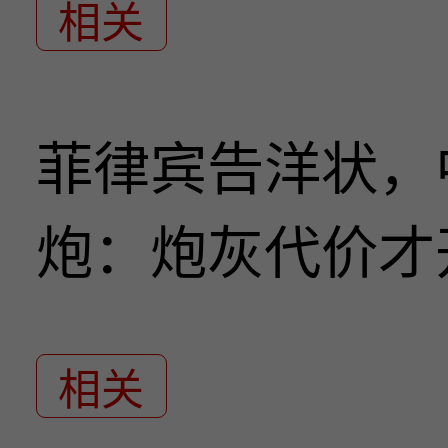
相关
菲律宾告洋状，
炮：炮灰代价才
相关