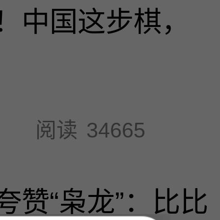
！中国这步棋，
阅读
34665
夸赞“枭龙”：比比