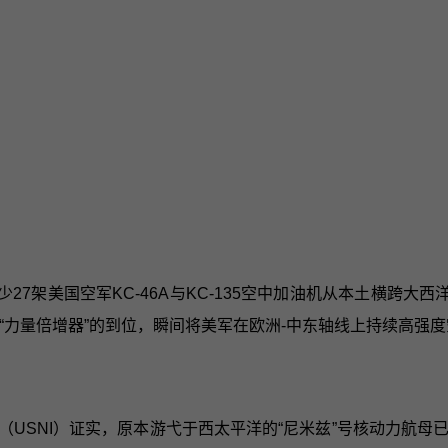
至少27架美国空军KC-46A与KC-135空中加油机从本土横跨
“力量倍增器”的到位，瞬间将美军在欧洲-中东轴线上持续高强
（USNI）证实，原本游弋于西太平洋的“尼米兹”号核动力航