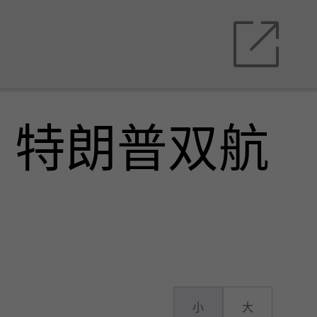
，特朗普双航
小
大