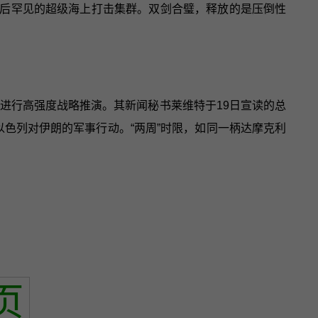
冷战后罕见的超级海上打击集群。双剑合璧，释放的是压倒性
进行高强度战略推演。其新闻秘书莱维特于19日宣读的总
以色列对伊朗的军事行动。“两周”时限，如同一柄达摩克利
页