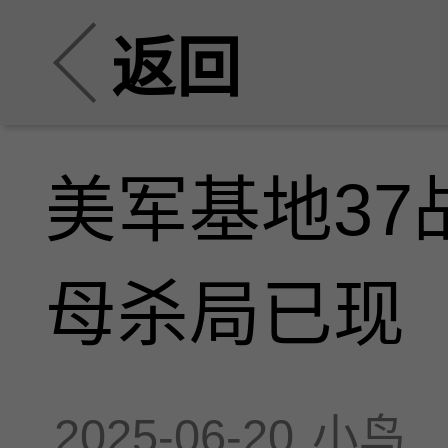
返回
美军基地3
母杀局已现
2025-06-20
小鸟