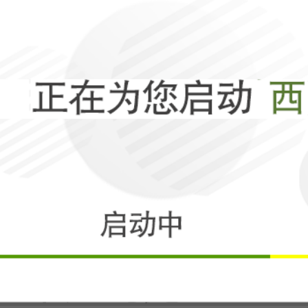
F-16强多了！
相关
打了4年半，俄
不是乌克兰？