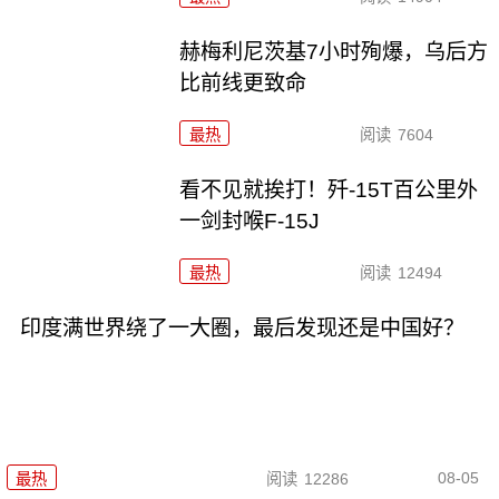
赫梅利尼茨基7小时殉爆，乌后方
比前线更致命
最热
阅读
7604
看不见就挨打！歼-15T百公里外
一剑封喉F-15J
最热
阅读
12494
印度满世界绕了一大圈，最后发现还是中国好？
08-05
最热
阅读
12286