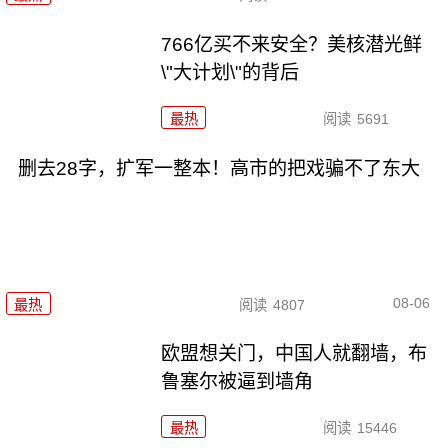
766亿买不来安全？美核潜光鲜
\"大计划\"的背后
最热
阅读
5691
删去28字，扩军一整本！高市的把戏骗不了东大
08-06
最热
阅读
4807
欧盟想关门，中国人就翻墙，布
鲁塞尔被逼到墙角
最热
阅读
15446