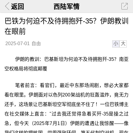
返回
西陆军情
巴铁为何迫不及待拥抱歼-35？伊朗教训
在眼前
小
大
2025-07-01
自由
伊朗的教训：巴基斯坦为何迫不及待拥抱歼-35？南亚
空权格局将彻底颠覆
笔者前言：看官们，最近中东那场闹剧，想必大家都
看在眼里。伊朗面对以色列200架战机的狂轰滥炸，竟无力
还手，这场景让巴基斯坦空军彻底坐不住了！一位巴铁博主
在社交媒体上直言："过去我还觉得急着买歼-35是操之过
急，但今天（2025年7月1日）伊朗的遭遇让我惊醒——像
我们这样的拥核国，四周强敌环伺，第五代制空战机，现在