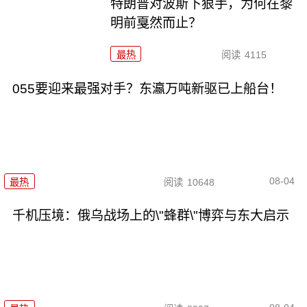
特朗普对波斯下狠手，为何在黎
明前戛然而止？
最热
阅读
4115
055要迎来最强对手？东瀛万吨新驱已上船台！
08-04
最热
阅读
10648
千机压境：俄乌战场上的\"蜂群\"博弈与东大启示