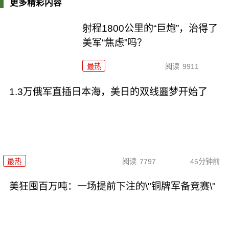
更多精彩内容
射程1800公里的“巨炮”，治得了
美军“焦虑”吗？
最热
阅读
9911
1.3万俄军直插日本海，美日的双线噩梦开始了
最热
阅读
7797
45分钟前
美狂囤百万吨：一场提前下注的\"铜牌军备竞赛\"