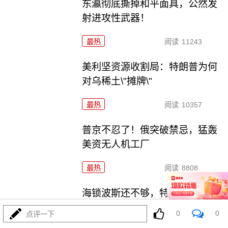
东瀛彻底撕掉和平面具，公然发
射进攻性武器！
最热
阅读
11243
美利坚资源收割局：特朗普为何
对乌稀土\"摊牌\"
最热
阅读
10357
普京不忍了！俄突破禁忌，猛轰
美资无人机工厂
最热
阅读
8808
海锁波斯还不够，特朗普又生毒
计，陆地也要封
0
0
点评一下