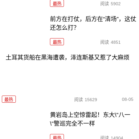
最热
阅读
5902
前方在打仗，后方在“清场”，这仗
还怎么打？
最热
阅读
4851
土耳其货船在黑海遭袭，泽连斯基又惹了大麻烦
08-05
最热
阅读
15629
黄岩岛上空惊雷起！东大\"八一
\"警巡完全不一样
最热
阅读
14904