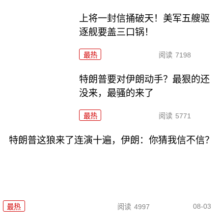
上将一封信捅破天！美军五艘驱
逐舰要盖三口锅！
最热
阅读
7198
特朗普要对伊朗动手？最狠的还
没来，最骚的来了
最热
阅读
5771
特朗普这狼来了连演十遍，伊朗：你猜我信不信？
08-03
最热
阅读
4997