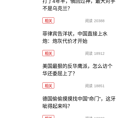
打了4年半，俄回过神，最大对手
不是乌克兰？
相关
阅读
20388
菲律宾告洋状，中国直接上水
炮：炮灰代价才开始
相关
阅读
18912
美国最狠的反华鹰派，怎么访个
华还委屈上了？
相关
阅读
18851
德国偷偷摸摸找中国“命门”，这牙
呲得起来吗？