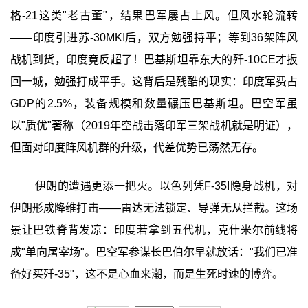
格-21这类"老古董"，结果巴军屡占上风。但风水轮流转
——印度引进苏-30MKI后，双方勉强持平；等到36架阵风
战机到货，印度竟反超了！巴基斯坦靠东大的歼-10CE才扳
回一城，勉强打成平手。这背后是残酷的现实：印度军费占
GDP的2.5%，装备规模和数量碾压巴基斯坦。巴空军虽
以"质优"著称（2019年空战击落印军三架战机就是明证），
但面对印度阵风机群的升级，代差优势已荡然无存。
伊朗的遭遇更添一把火。以色列凭F-35I隐身战机，对
伊朗形成降维打击——雷达无法锁定、导弹无从拦截。这场
景让巴铁脊背发凉：印度若拿到五代机，克什米尔前线将
成"单向屠宰场"。巴空军参谋长巴伯尔早就放话："我们已准
备好买歼-35"，这不是心血来潮，而是生死时速的博弈。