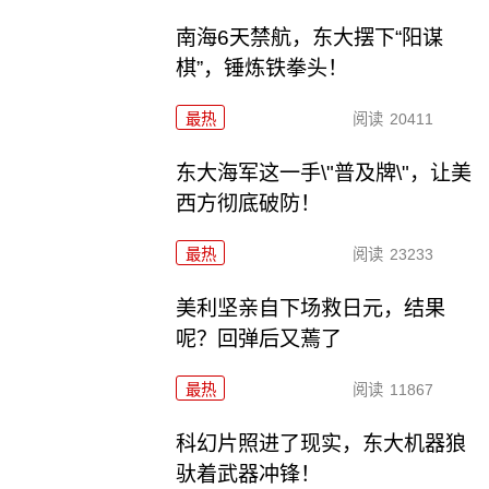
南海6天禁航，东大摆下“阳谋
棋”，锤炼铁拳头！
最热
阅读
20411
东大海军这一手\"普及牌\"，让美
西方彻底破防！
最热
阅读
23233
美利坚亲自下场救日元，结果
呢？回弹后又蔫了
最热
阅读
11867
科幻片照进了现实，东大机器狼
驮着武器冲锋！