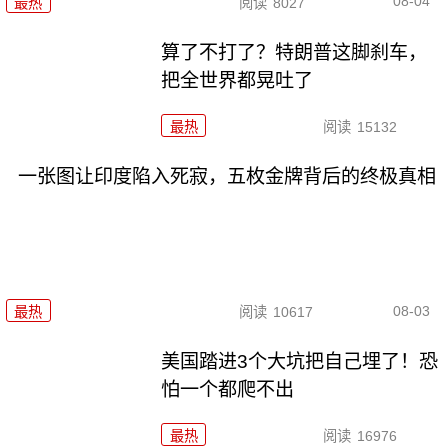
08-04
最热
阅读
8027
算了不打了？特朗普这脚刹车，
把全世界都晃吐了
最热
阅读
15132
一张图让印度陷入死寂，五枚金牌背后的终极真相
08-03
最热
阅读
10617
美国踏进3个大坑把自己埋了！恐
怕一个都爬不出
最热
阅读
16976