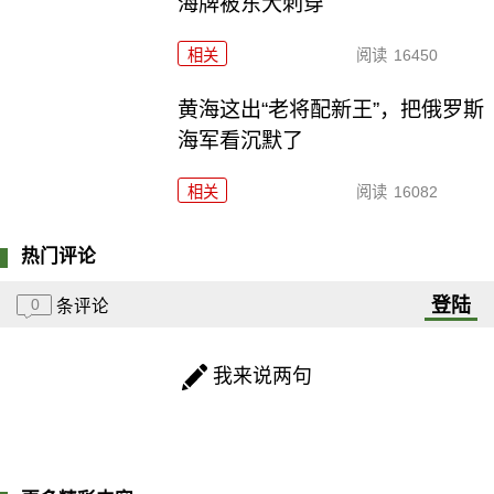
海牌被东大刺穿
相关
阅读
16450
黄海这出“老将配新王”，把俄罗斯
海军看沉默了
相关
阅读
16082
热门评论
登陆
0
条评论
我来说两句