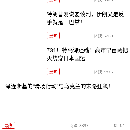
最热
阅读
6445
特朗普刚说要谈判，伊朗又是反
手就是一巴掌！
最热
阅读
5269
731！特高课还魂！高市早苗两把
火烧穿日本国运
最热
阅读
4875
泽连斯基的“清场行动”与乌克兰的末路狂飙！
08-04
最热
阅读
3897