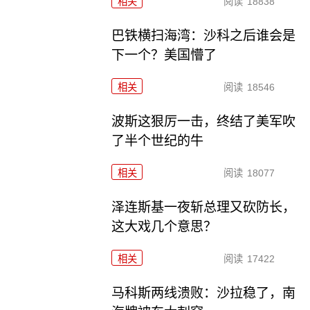
相关
阅读
18838
巴铁横扫海湾：沙科之后谁会是
下一个？美国懵了
相关
阅读
18546
波斯这狠厉一击，终结了美军吹
了半个世纪的牛
相关
阅读
18077
泽连斯基一夜斩总理又砍防长，
这大戏几个意思？
相关
阅读
17422
马科斯两线溃败：沙拉稳了，南