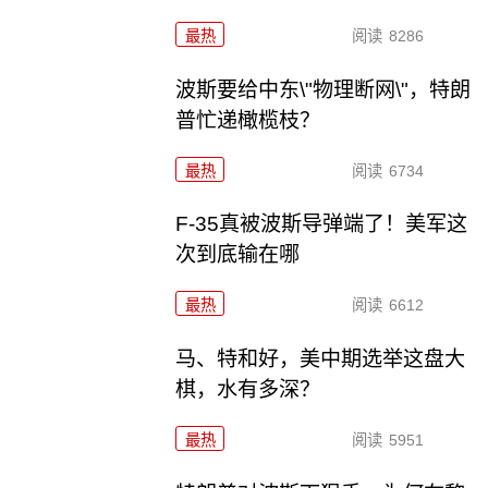
最热
阅读
8286
波斯要给中东\"物理断网\"，特朗
普忙递橄榄枝？
最热
阅读
6734
F-35真被波斯导弹端了！美军这
次到底输在哪
最热
阅读
6612
马、特和好，美中期选举这盘大
棋，水有多深？
最热
阅读
5951