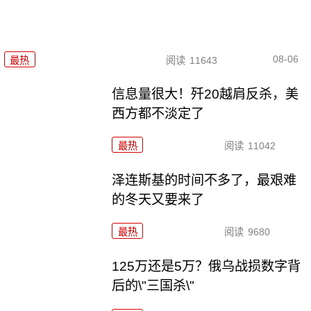
08-06
最热
阅读
11643
信息量很大！歼20越肩反杀，美
西方都不淡定了
最热
阅读
11042
泽连斯基的时间不多了，最艰难
的冬天又要来了
最热
阅读
9680
125万还是5万？俄乌战损数字背
后的\"三国杀\"