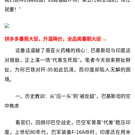
就要！"
拼多多暑假大促，升温降价，全品类暑期大促 →
这番话道破了南亚火药桶的核心：巴基斯坦与印度这
对宿敌，正上演一场"代差生死局"。笔者今天就来掰扯掰
扯，为何巴铁对歼-35如此饥渴，而印度却陷入无解的困
境。
一、历史教训：从"压一头"到"被反超"，巴基斯坦的空
中焦虑
看官们，回顾印巴空战史，巴空军曾靠"代差"稳压印
度。上世纪80年代，巴军装备F-16A/B时，印度还在用米