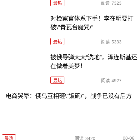
最热
阅读
7323
对检察官体系下手！李在明要打
破\"青瓦台魔咒\"
最热
阅读
5333
被俄导弹天天“洗地”，泽连斯基还
在做着美梦！
最热
阅读
4927
电商哭晕：俄乌互相砸\"饭碗\"，战争已没有后方
08-06
最热
阅读
3420