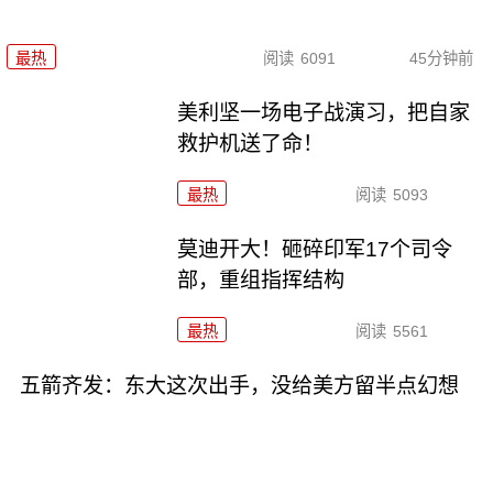
最热
阅读
6091
45分钟前
美利坚一场电子战演习，把自家
救护机送了命！
最热
阅读
5093
莫迪开大！砸碎印军17个司令
部，重组指挥结构
最热
阅读
5561
五箭齐发：东大这次出手，没给美方留半点幻想