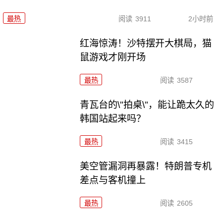
最热
阅读
3911
2小时前
红海惊涛！沙特摆开大棋局，猫
鼠游戏才刚开场
最热
阅读
3587
青瓦台的\"拍桌\"，能让跪太久的
韩国站起来吗？
最热
阅读
3415
美空管漏洞再暴露！特朗普专机
差点与客机撞上
最热
阅读
2605