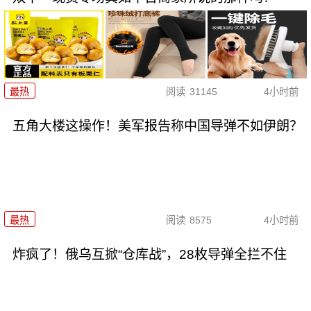
最热
阅读
31145
4小时前
五角大楼这操作！美军报告称中国导弹不如伊朗？
最热
阅读
8575
4小时前
炸疯了！俄乌互掀“仓库战”，28枚导弹全拦不住