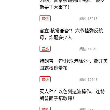
刚刚，普京被逼亮出底牌！俄罗
斯要干大事了！
最热
阅读
15213
官宣“核常兼备”！六爷挂弹反航
母，炸醒多少人
最热
阅读
11943
特朗普一句“珍珠港除外”，撕开美
国霸权遮羞布
最热
阅读
10943
灭人种？以色列这波操作，连特
朗普面子都敢踩！