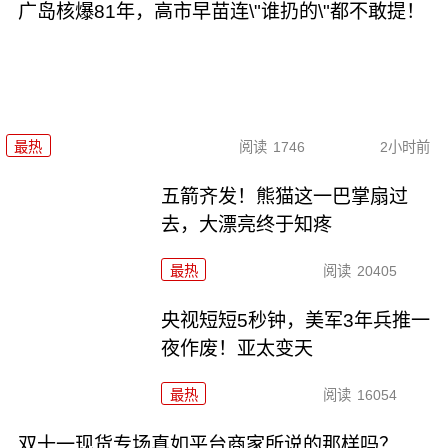
广岛核爆81年，高市早苗连\"谁扔的\"都不敢提！
最热
阅读
1746
2小时前
五箭齐发！熊猫这一巴掌扇过
去，大漂亮终于知疼
最热
阅读
20405
央视短短5秒钟，美军3年兵推一
夜作废！亚太变天
最热
阅读
16054
双十一现货专场真如平台商家所说的那样吗？