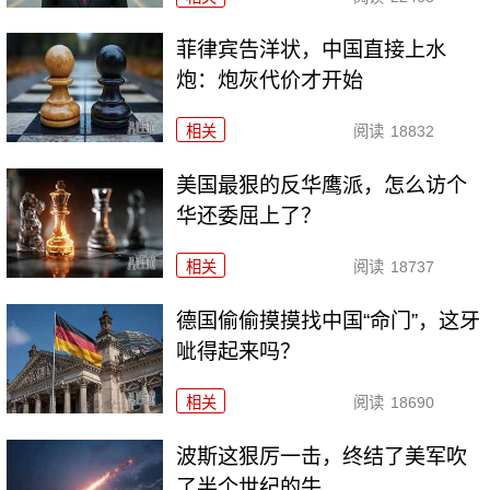
菲律宾告洋状，中国直接上水
炮：炮灰代价才开始
相关
阅读
18832
美国最狠的反华鹰派，怎么访个
华还委屈上了？
相关
阅读
18737
德国偷偷摸摸找中国“命门”，这牙
呲得起来吗？
相关
阅读
18690
波斯这狠厉一击，终结了美军吹
了半个世纪的牛