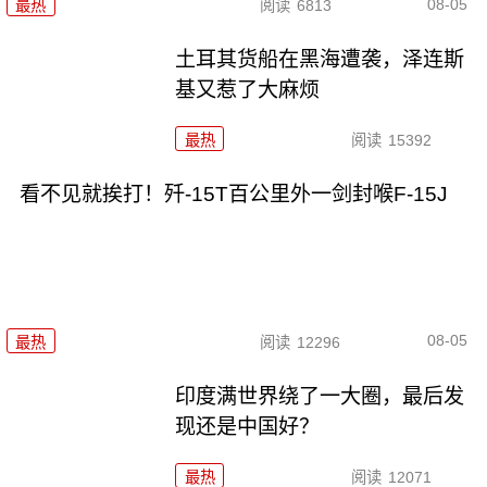
08-05
最热
阅读
6813
土耳其货船在黑海遭袭，泽连斯
基又惹了大麻烦
最热
阅读
15392
看不见就挨打！歼-15T百公里外一剑封喉F-15J
08-05
最热
阅读
12296
印度满世界绕了一大圈，最后发
现还是中国好？
最热
阅读
12071