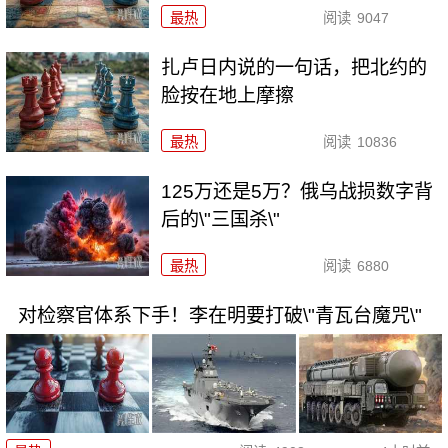
最热
阅读
9047
扎卢日内说的一句话，把北约的
脸按在地上摩擦
最热
阅读
10836
125万还是5万？俄乌战损数字背
后的\"三国杀\"
最热
阅读
6880
对检察官体系下手！李在明要打破\"青瓦台魔咒\"