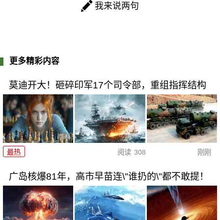
我来说两句
更多精彩内容
莫迪开大！砸碎印军17个司令部，重组指挥结构
最热
阅读
308
刚刚
广岛核爆81年，高市早苗连\"谁扔的\"都不敢提！