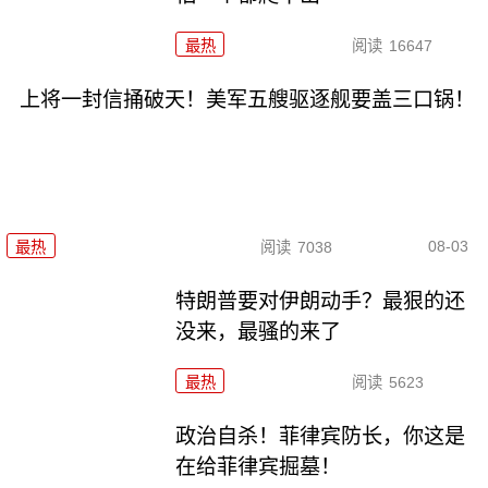
最热
阅读
16647
上将一封信捅破天！美军五艘驱逐舰要盖三口锅！
08-03
最热
阅读
7038
特朗普要对伊朗动手？最狠的还
没来，最骚的来了
最热
阅读
5623
政治自杀！菲律宾防长，你这是
在给菲律宾掘墓！