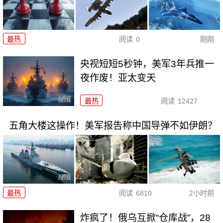
最热
阅读
0
刚刚
央视短短5秒钟，美军3年兵推一
夜作废！亚太变天
最热
阅读
12427
五角大楼这操作！美军报告称中国导弹不如伊朗？
最热
阅读
6810
2小时前
炸疯了！俄乌互掀“仓库战”，28