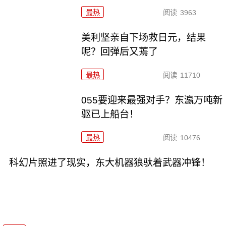
最热
阅读
3963
美利坚亲自下场救日元，结果
呢？回弹后又蔫了
最热
阅读
11710
055要迎来最强对手？东瀛万吨新
驱已上船台！
最热
阅读
10476
科幻片照进了现实，东大机器狼驮着武器冲锋！