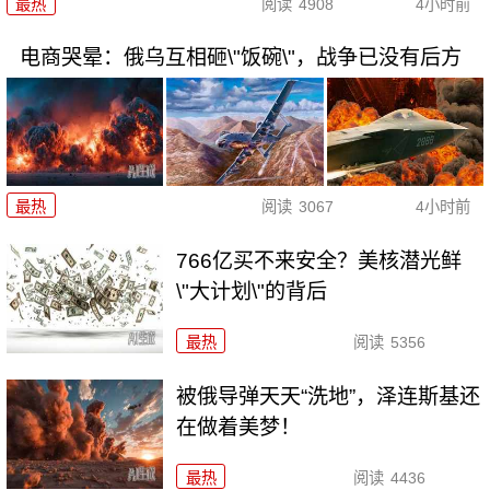
最热
阅读
4908
4小时前
电商哭晕：俄乌互相砸\"饭碗\"，战争已没有后方
最热
阅读
3067
4小时前
766亿买不来安全？美核潜光鲜
\"大计划\"的背后
最热
阅读
5356
被俄导弹天天“洗地”，泽连斯基还
在做着美梦！
最热
阅读
4436