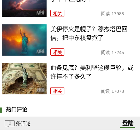
相关
阅读
17988
美伊停火是幌子？穆杰塔巴回
信，把中东棋盘掀了
相关
阅读
17245
血条见底？美利坚这艘巨轮，或
许撑不了多久了
相关
阅读
17078
热门评论
登陆
0
条评论