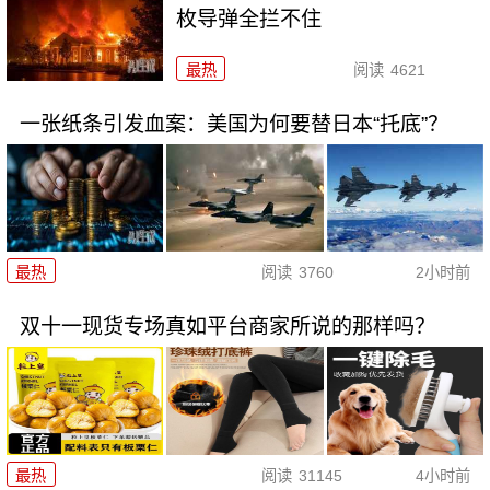
枚导弹全拦不住
最热
阅读
4621
一张纸条引发血案：美国为何要替日本“托底”？
最热
阅读
3760
2小时前
双十一现货专场真如平台商家所说的那样吗？
最热
阅读
31145
4小时前