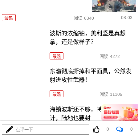
08-03
最热
阅读
6340
波斯的浓缩铀，美利坚是真想
拿，还是做样子？
最热
阅读
4272
东瀛彻底撕掉和平面具，公然发
射进攻性武器！
最热
阅读
11105
海锁波斯还不够，特朗普又生毒
计，陆地也要封
0
0
点评一下
最热
阅读
8508