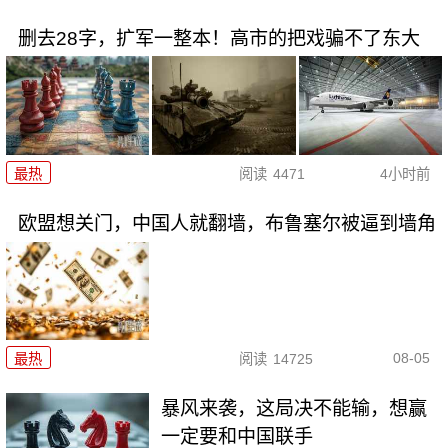
删去28字，扩军一整本！高市的把戏骗不了东大
最热
阅读
4471
4小时前
欧盟想关门，中国人就翻墙，布鲁塞尔被逼到墙角
08-05
最热
阅读
14725
暴风来袭，这局决不能输，想赢
一定要和中国联手