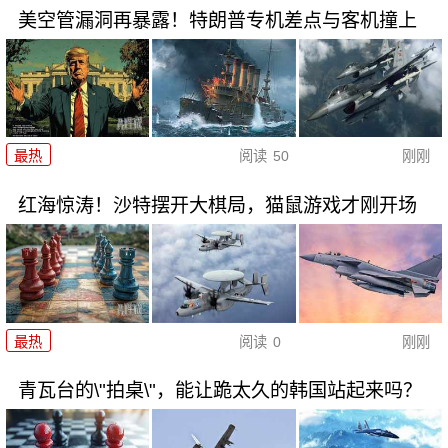
美空管漏洞再暴露！特朗普专机差点与客机撞上
最热
阅读
50
刚刚
红海惊涛！沙特摆开大棋局，猫鼠游戏才刚开场
最热
阅读
0
刚刚
青瓦台的\"拍桌\"，能让跪太久的韩国站起来吗？