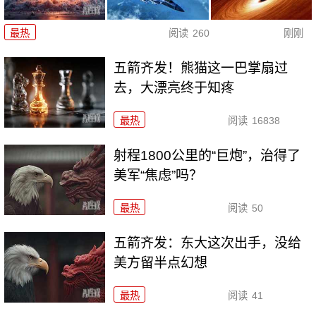
最热
阅读
260
刚刚
五箭齐发！熊猫这一巴掌扇过
去，大漂亮终于知疼
最热
阅读
16838
射程1800公里的“巨炮”，治得了
美军“焦虑”吗？
最热
阅读
50
五箭齐发：东大这次出手，没给
美方留半点幻想
最热
阅读
41