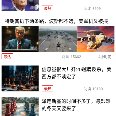
最热
阅读
3909
特朗普扔下两条路，波斯都不选，美军机又被揍
最热
阅读
15662
4小时前
信息量很大！歼20越肩反杀，美
西方都不淡定了
最热
阅读
10130
泽连斯基的时间不多了，最艰难
的冬天又要来了