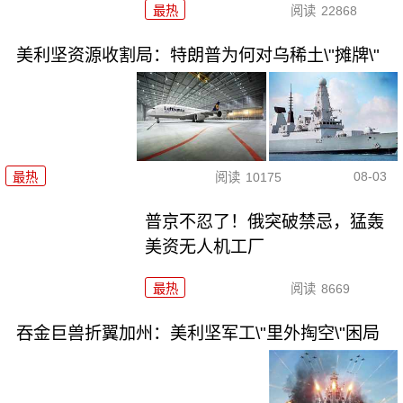
最热
阅读
22868
美利坚资源收割局：特朗普为何对乌稀土\"摊牌\"
08-03
最热
阅读
10175
普京不忍了！俄突破禁忌，猛轰
美资无人机工厂
最热
阅读
8669
吞金巨兽折翼加州：美利坚军工\"里外掏空\"困局