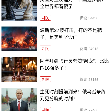
全世界都看傻了
相关
阅读
34490
波斯第27波打击，打的不是靶
子，是美利坚命门
相关
阅读
24915
阿塞拜疆飞行员夸赞“枭龙”：比比
F-16强多了！
相关
阅读
23155
生死时刻提前到来！俄乌战争终
到见分晓的时刻？
相关
阅读
22468