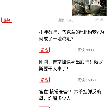
08-05
最热
阅读
4076
扎胖摊牌：乌克兰的\"北约梦\"为
何成了一地鸡毛？
最热
阅读
3999
刚刚，普京被逼亮出底牌！俄罗
斯要干大事了！
最热
阅读
15068
官宣“核常兼备”！六爷挂弹反航
母，炸醒多少人