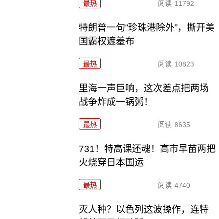
最热
阅读
11792
特朗普一句“珍珠港除外”，撕开美
国霸权遮羞布
最热
阅读
10823
里海一声巨响，这次差点把两场
战争炸成一锅粥！
最热
阅读
8635
731！特高课还魂！高市早苗两把
火烧穿日本国运
最热
阅读
4740
灭人种？以色列这波操作，连特