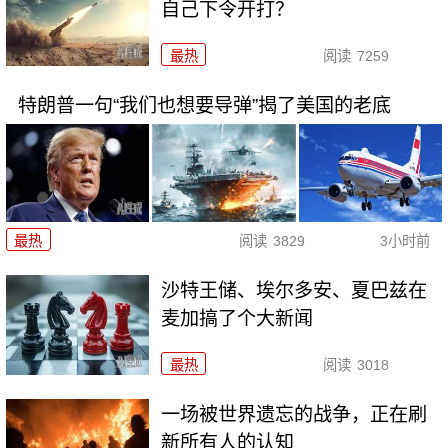
自己下令开打？
最热
阅读
7259
特朗普一句“我们也想要导弹”揭了美国的老底
最热
阅读
3829
3小时前
沙特王储、埃尔多安、夏巴兹在
麦加搞了个大新闻
最热
阅读
3018
一场被世界遗忘的战争，正在刷
新所有人的认知