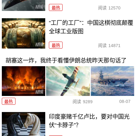
最热
阅读
12570
“工厂的工厂”：中国这棋彻底颠覆
全球工业版图
最热
阅读
14871
胡塞这一炸，我终于看懂伊朗总统昨天那句话了
08-07
最热
阅读
9289
印度豪赌千亿卢比，要对中国光
伏“卡脖子”？