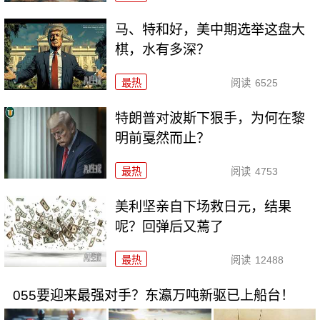
马、特和好，美中期选举这盘大
棋，水有多深？
最热
阅读
6525
特朗普对波斯下狠手，为何在黎
明前戛然而止？
最热
阅读
4753
美利坚亲自下场救日元，结果
呢？回弹后又蔫了
最热
阅读
12488
055要迎来最强对手？东瀛万吨新驱已上船台！