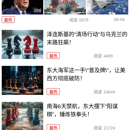
08-04
最热
阅读
5975
泽连斯基的“清场行动”与乌克兰的
末路狂飙！
最热
阅读
4499
东大海军这一手\"普及牌\"，让美
西方彻底破防！
最热
阅读
24644
南海6天禁航，东大摆下“阳谋
棋”，锤炼铁拳头！
最热
阅读
21724