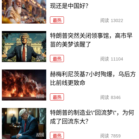
现还是中国好？
最热
阅读
13022
特朗普突然关闭领事馆，高市早
苗的美梦该醒了
最热
阅读
11104
赫梅利尼茨基7小时殉爆，乌后方
比前线更致命
最热
阅读
8346
特朗普的制造业\"回流梦\"，为何
成了回流东大？
最热
阅读
7859