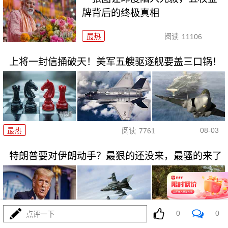
牌背后的终极真相
最热
阅读
11106
上将一封信捅破天！美军五艘驱逐舰要盖三口锅！
08-03
最热
阅读
7761
特朗普要对伊朗动手？最狠的还没来，最骚的来了
0
0
点评一下
08-03
最热
阅读
6321