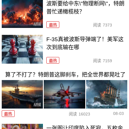
波斯要给中东\"物理断网\"，特朗
普忙递橄榄枝？
最热
阅读
7373
F-35真被波斯导弹端了！美军这
次到底输在哪
最热
阅读
7159
算了不打了？特朗普这脚刹车，把全世界都晃吐了
08-03
最热
阅读
16023
一张图让印度陷入死寂，五枚金