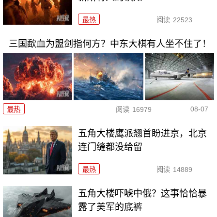
最热
阅读
22523
三国歃血为盟剑指何方？中东大棋有人坐不住了！
08-07
最热
阅读
16979
五角大楼鹰派翘首盼进京，北京
连门缝都没给留
最热
阅读
14889
五角大楼吓唬中俄？这事恰恰暴
露了美军的底裤