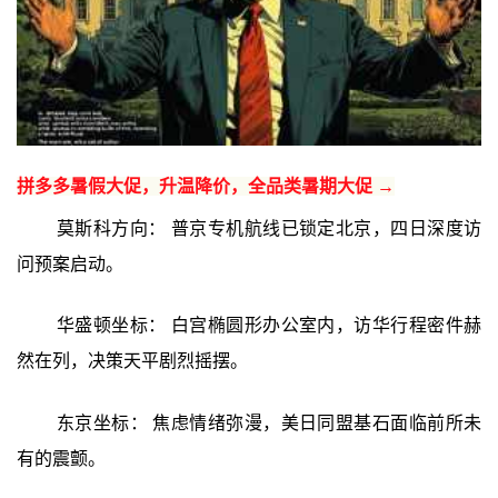
拼多多暑假大促，升温降价，全品类暑期大促 →
莫斯科方向： 普京专机航线已锁定北京，四日深度访
问预案启动。
华盛顿坐标： 白宫椭圆形办公室内，访华行程密件赫
然在列，决策天平剧烈摇摆。
东京坐标： 焦虑情绪弥漫，美日同盟基石面临前所未
有的震颤。