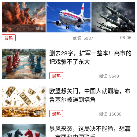
08-06
最热
阅读
5937
删去28字，扩军一整本！高市的
把戏骗不了东大
最热
阅读
5640
欧盟想关门，中国人就翻墙，布
鲁塞尔被逼到墙角
最热
阅读
16630
暴风来袭，这局决不能输，想赢