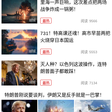
里海一声巨响，这次差点把两场
战争炸成一锅粥！
最热
阅读
9566
731！特高课还魂！高市早苗两把
火烧穿日本国运
最热
阅读
5553
灭人种？以色列这波操作，连特
朗普面子都敢踩！
最热
阅读
7134
特朗普刚说要谈判，伊朗又是反手就是一巴掌！