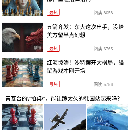
最热
阅读
8058
五箭齐发：东大这次出手，没给
美方留半点幻想
最热
阅读
6765
红海惊涛！沙特摆开大棋局，猫
鼠游戏才刚开场
最热
阅读
5756
青瓦台的\"拍桌\"，能让跪太久的韩国站起来吗？