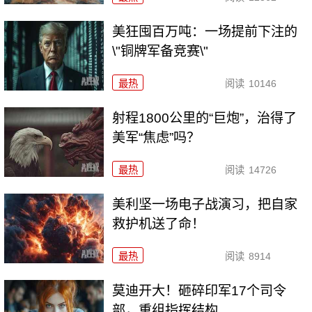
美狂囤百万吨：一场提前下注的
\"铜牌军备竞赛\"
最热
阅读
10146
射程1800公里的“巨炮”，治得了
美军“焦虑”吗？
最热
阅读
14726
美利坚一场电子战演习，把自家
救护机送了命！
最热
阅读
8914
莫迪开大！砸碎印军17个司令
部，重组指挥结构