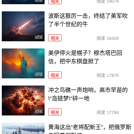
相关
阅读
19079
波斯这狠厉一击，终结了美军吹
了半个世纪的牛
相关
阅读
18420
美伊停火是幌子？穆杰塔巴回
信，把中东棋盘掀了
相关
阅读
17875
冲之鸟礁一声炮响，高市早苗的
\"岛链梦\"碎一地
相关
阅读
17784
黄海这出“老将配新王”，把俄罗斯