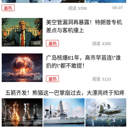
08-07
最热
阅读
5396
美空管漏洞再暴露！特朗普专机
差点与客机撞上
最热
阅读
4385
广岛核爆81年，高市早苗连\"谁
扔的\"都不敢提！
最热
阅读
3133
五箭齐发！熊猫这一巴掌扇过去，大漂亮终于知疼