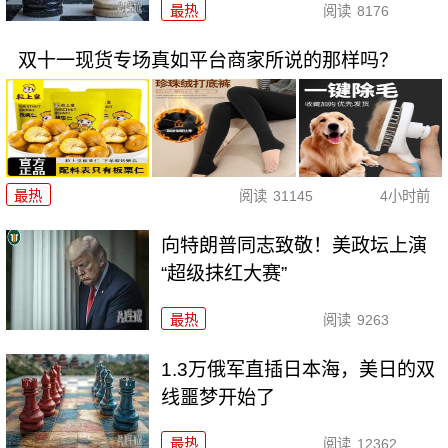
最热
阅读
8176
双十一现货专场真如平台商家所说的那样吗？
最热
阅读
31145
4小时前
向特朗普同志致敬！美政坛上演
“超级抹红大赛”
最热
阅读
9263
1.3万俄军直插日本海，美日的双
线噩梦开始了
最热
阅读
12362