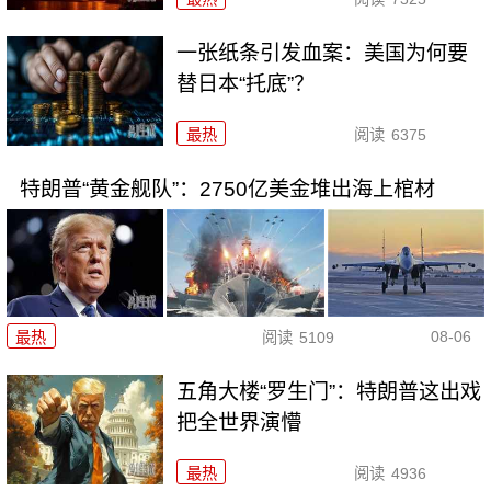
一张纸条引发血案：美国为何要
替日本“托底”？
最热
阅读
6375
特朗普“黄金舰队”：2750亿美金堆出海上棺材
08-06
最热
阅读
5109
五角大楼“罗生门”：特朗普这出戏
把全世界演懵
最热
阅读
4936