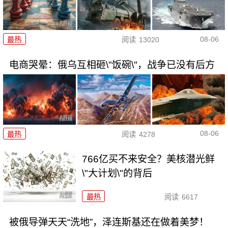
08-06
最热
阅读
13020
电商哭晕：俄乌互相砸\"饭碗\"，战争已没有后方
08-06
最热
阅读
4278
766亿买不来安全？美核潜光鲜
\"大计划\"的背后
最热
阅读
6617
被俄导弹天天“洗地”，泽连斯基还在做着美梦！