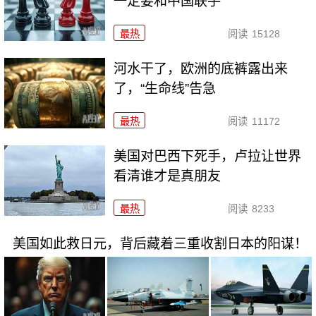
一定要和中国联手
最热
阅读
15128
河水干了，欧洲的底裤露出来
了，“生命线”告急
最热
阅读
11172
美国对巴西下死手，卢拉让世界
看清谁才是真朋友
最热
阅读
8233
美国如此救日元，背后藏着三重收割日本的阳谋！