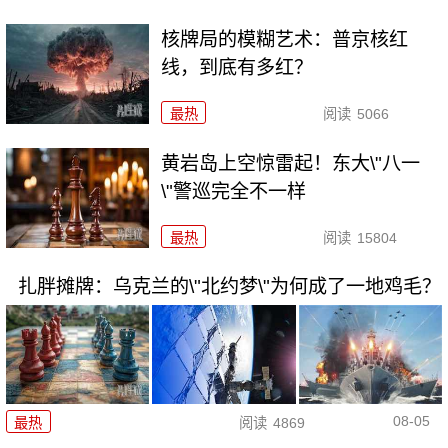
核牌局的模糊艺术：普京核红
线，到底有多红？
最热
阅读
5066
黄岩岛上空惊雷起！东大\"八一
\"警巡完全不一样
最热
阅读
15804
扎胖摊牌：乌克兰的\"北约梦\"为何成了一地鸡毛？
08-05
最热
阅读
4869