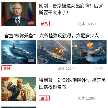
刚刚，普京被逼亮出底牌！俄罗
斯要干大事了！
最热
阅读
15959
官宣“核常兼备”！六爷挂弹反航母，炸醒多少人
08-04
最热
阅读
12744
特朗普一句“珍珠港除外”，撕开美
国霸权遮羞布
最热
阅读
11667