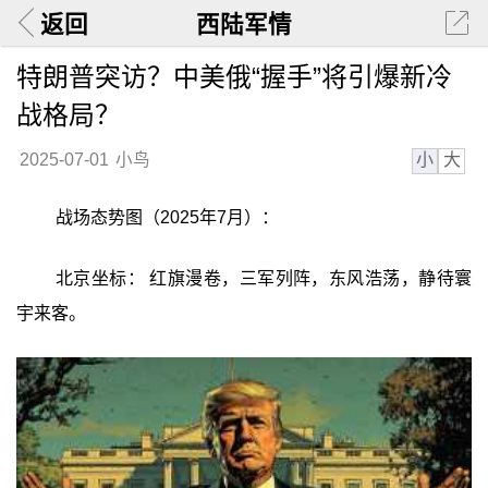
返回
西陆军情
特朗普突访？中美俄“握手”将引爆新冷
战格局？
小
大
2025-07-01
小鸟
战场态势图（2025年7月）：
北京坐标： 红旗漫卷，三军列阵，东风浩荡，静待寰
宇来客。