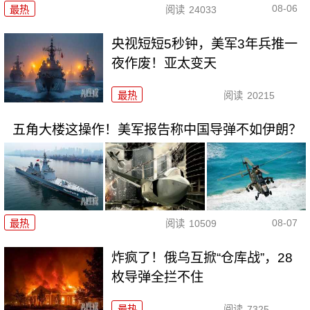
08-06
最热
阅读
24033
央视短短5秒钟，美军3年兵推一
夜作废！亚太变天
最热
阅读
20215
五角大楼这操作！美军报告称中国导弹不如伊朗？
08-07
最热
阅读
10509
炸疯了！俄乌互掀“仓库战”，28
枚导弹全拦不住
最热
阅读
7325