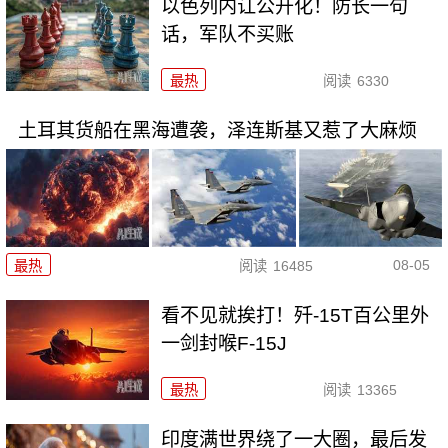
以色列内讧公开化！防长一句
话，军队不买账
最热
阅读
6330
土耳其货船在黑海遭袭，泽连斯基又惹了大麻烦
08-05
最热
阅读
16485
看不见就挨打！歼-15T百公里外
一剑封喉F-15J
最热
阅读
13365
印度满世界绕了一大圈，最后发