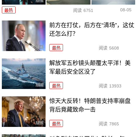
08-05
最热
阅读
6751
前方在打仗，后方在“清场”，这仗
还怎么打？
最热
阅读
5608
解放军五秒镜头颠覆太平洋！美
军最后安全区没了
最热
阅读
13933
惊天大反转！特朗普支持率崩盘
背后竟藏致命一击
最热
阅读
7865