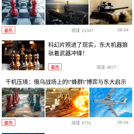
08-04
最热
阅读
11347
科幻片照进了现实，东大机器狼
驮着武器冲锋！
最热
阅读
8877
千机压境：俄乌战场上的\"蜂群\"博弈与东大启示
08-04
最热
阅读
8731