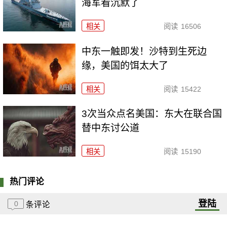
海军看沉默了
相关
阅读
16506
中东一触即发！沙特到生死边
缘，美国的饵太大了
相关
阅读
15422
3次当众点名美国：东大在联合国
替中东讨公道
相关
阅读
15190
热门评论
登陆
0
条评论