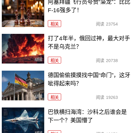
阿塞拜疆飞行员夸赞“枭龙”：比比
F-16强多了！
相关
阅读
23754
打了4年半，俄回过神，最大对手
不是乌克兰？
相关
阅读
20738
德国偷偷摸摸找中国“命门”，这牙
呲得起来吗？
相关
阅读
19263
巴铁横扫海湾：沙科之后谁会是
下一个？美国懵了