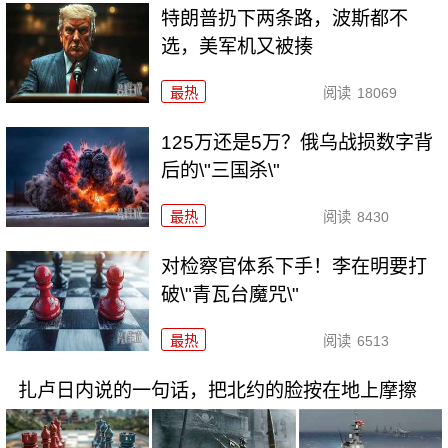
特朗普扔下两条路，波斯都不
选，美军机又被揍
最热
阅读
18069
125万还是5万？俄乌战损数字背
后的\"三国杀\"
最热
阅读
8430
对检察官体系下手！李在明要打
破\"青瓦台魔咒\"
最热
阅读
6513
扎卢日内说的一句话，把北约的脸按在地上摩擦