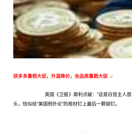
拼多多暑假大促，升温降价，全品类暑期大促 →
英国《卫报》犀利点破：“这是白宫主人首
头，恰似给“美国例外论”的棺材钉上最后一颗铆钉。