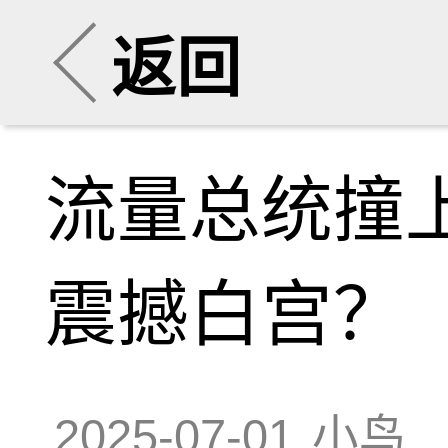
返回
流量总统撞
震撼白宫？
2025-07-01
小鸟