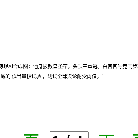
惊现AI合成图：他身披教皇圣带，头顶三重冠。白宫官号竟同步
域的‘低当量核试验’，测试全球舆论耐受阈值。”