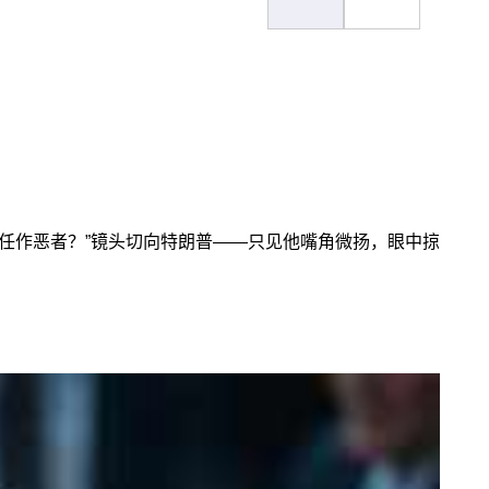
任作恶者？”镜头切向特朗普——只见他嘴角微扬，眼中掠