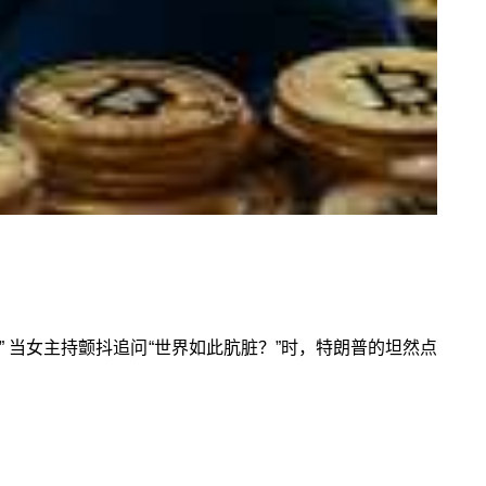
 当女主持颤抖追问“世界如此肮脏？”时，特朗普的坦然点