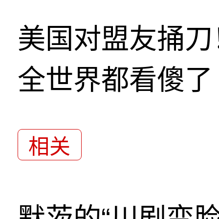
美国对盟友捅刀
全世界都看傻了
相关
默茨的“川剧变