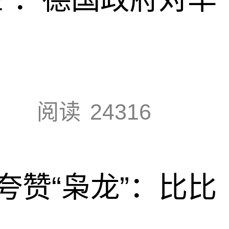
阅读
24316
夸赞“枭龙”：比比