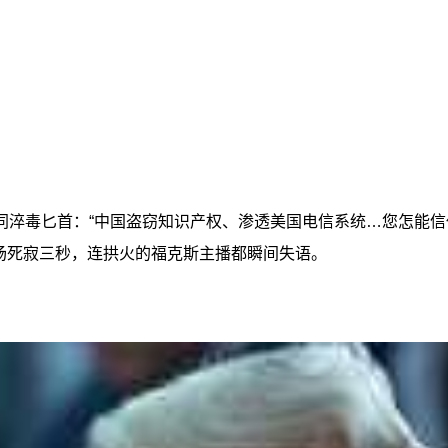
同淬毒匕首：“中国盗窃知识产权、渗透美国电信系统…您怎能信
全场死寂三秒，连拱火的福克斯主播都瞬间失语。