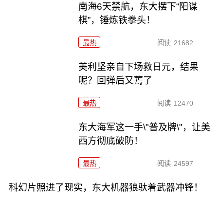
南海6天禁航，东大摆下“阳谋
棋”，锤炼铁拳头！
最热
阅读
21682
美利坚亲自下场救日元，结果
呢？回弹后又蔫了
最热
阅读
12470
东大海军这一手\"普及牌\"，让美
西方彻底破防！
最热
阅读
24597
科幻片照进了现实，东大机器狼驮着武器冲锋！