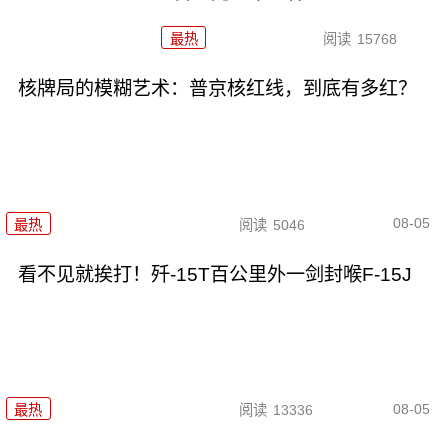
最热
阅读
15768
核牌局的模糊艺术：普京核红线，到底有多红？
08-05
最热
阅读
5046
看不见就挨打！歼-15T百公里外一剑封喉F-15J
08-05
最热
阅读
13336