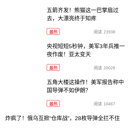
五箭齐发！熊猫这一巴掌扇过
去，大漂亮终于知疼
最热
阅读
23938
央视短短5秒钟，美军3年兵推一
夜作废！亚太变天
最热
阅读
20028
五角大楼这操作！美军报告称中
国导弹不如伊朗？
最热
阅读
10467
炸疯了！俄乌互掀“仓库战”，28枚导弹全拦不住