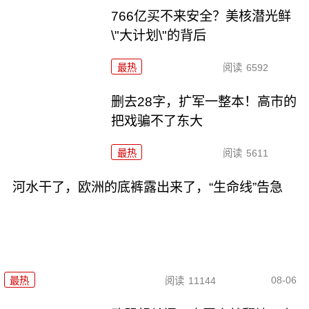
766亿买不来安全？美核潜光鲜
\"大计划\"的背后
最热
阅读
6592
删去28字，扩军一整本！高市的
把戏骗不了东大
最热
阅读
5611
河水干了，欧洲的底裤露出来了，“生命线”告急
08-06
最热
阅读
11144