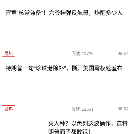
官宣“核常兼备”！六爷挂弹反航母，炸醒多少人
08-04
最热
阅读
12723
特朗普一句“珍珠港除外”，撕开美国霸权遮羞布
08-04
最热
阅读
11651
灭人种？以色列这波操作，连特
朗普面子都敢踩！