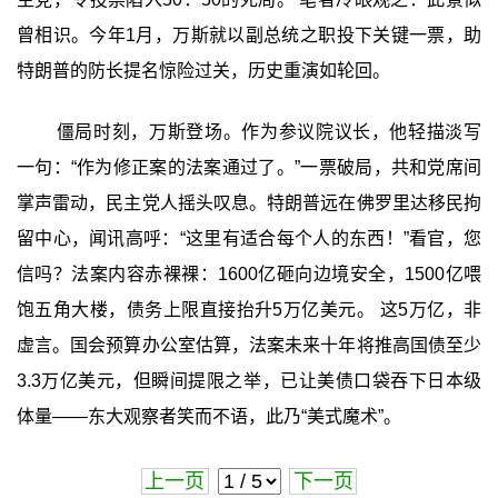
曾相识。今年1月，万斯就以副总统之职投下关键一票，助
特朗普的防长提名惊险过关，历史重演如轮回。
僵局时刻，万斯登场。作为参议院议长，他轻描淡写
一句：“作为修正案的法案通过了。”一票破局，共和党席间
掌声雷动，民主党人摇头叹息。特朗普远在佛罗里达移民拘
留中心，闻讯高呼：“这里有适合每个人的东西！”看官，您
信吗？法案内容赤裸裸：1600亿砸向边境安全，1500亿喂
饱五角大楼，债务上限直接抬升5万亿美元。 这5万亿，非
虚言。国会预算办公室估算，法案未来十年将推高国债至少
3.3万亿美元，但瞬间提限之举，已让美债口袋吞下日本级
体量——东大观察者笑而不语，此乃“美式魔术”。
上一页
下一页