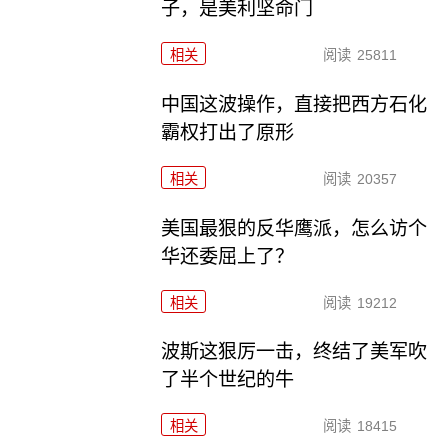
子，是美利坚命门
相关
阅读
25811
中国这波操作，直接把西方石化
霸权打出了原形
相关
阅读
20357
美国最狠的反华鹰派，怎么访个
华还委屈上了？
相关
阅读
19212
波斯这狠厉一击，终结了美军吹
了半个世纪的牛
相关
阅读
18415