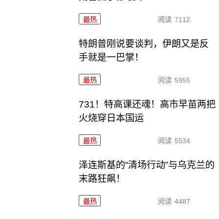
最热
阅读
7112
特朗普刚说要谈判，伊朗又是反
手就是一巴掌！
最热
阅读
5955
731！特高课还魂！高市早苗两把
火烧穿日本国运
最热
阅读
5534
泽连斯基的“清场行动”与乌克兰的
末路狂飙！
最热
阅读
4487