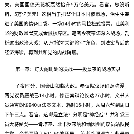
关，美国国债天花板轰然抬升5万亿美元。看官，您没听
错，5万亿美元！这相当于把整个日本国债市场，活生生塞
进了美国的债务口袋。一场14小时的马拉松式投票，让美利
坚的财政悬崖变成金融核爆区。笔者今夜带您深入战场，剖
析这出政治大戏：从万斯的“关键将军”角色，到法案背后的
经济海啸，再到共和党的内战硝烟。
第一章：灯火阑珊处的决战——投票夜的战场实录
子夜时分，国会山如临大敌。参议院议场硝烟弥漫，
两党议员鏖战已14小时。修正案辩论长达27小时，文书人
员通宵朗读940页法案文本，耗时16小时，从周六熬到周日
下午三点。看官，这哪是立法？分明是“神经战”！共和党三
员大将倒戈——肯塔基、北卡罗来纳和缅因州的议员站队民
主党，令投票陷入50：50的死局。 笔者冷眼观之：此景似