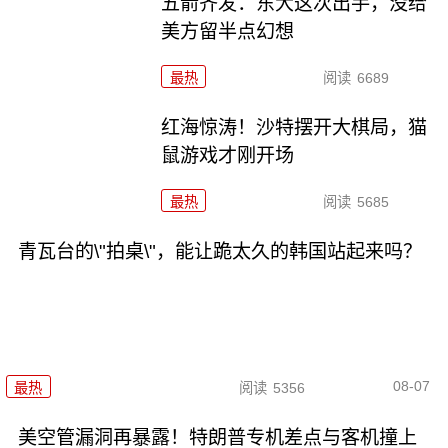
五箭齐发：东大这次出手，没给
美方留半点幻想
最热
阅读
6689
红海惊涛！沙特摆开大棋局，猫
鼠游戏才刚开场
最热
阅读
5685
青瓦台的\"拍桌\"，能让跪太久的韩国站起来吗？
08-07
最热
阅读
5356
美空管漏洞再暴露！特朗普专机差点与客机撞上