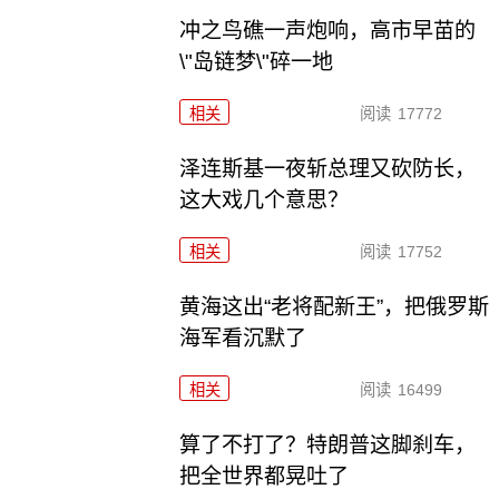
冲之鸟礁一声炮响，高市早苗的
\"岛链梦\"碎一地
相关
阅读
17772
泽连斯基一夜斩总理又砍防长，
这大戏几个意思？
相关
阅读
17752
黄海这出“老将配新王”，把俄罗斯
海军看沉默了
相关
阅读
16499
算了不打了？特朗普这脚刹车，
把全世界都晃吐了