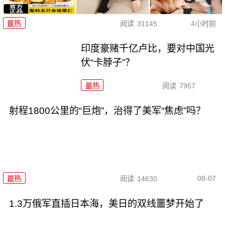
最热
阅读
31145
4小时前
印度豪赌千亿卢比，要对中国光
伏“卡脖子”？
最热
阅读
7957
射程1800公里的“巨炮”，治得了美军“焦虑”吗？
08-07
最热
阅读
14630
1.3万俄军直插日本海，美日的双线噩梦开始了