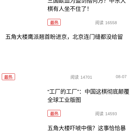
三国歃血为盟剑指何方？中东大
棋有人坐不住了！
最热
阅读
16558
五角大楼鹰派翘首盼进京，北京连门缝都没给留
08-07
最热
阅读
14701
“工厂的工厂”：中国这棋彻底颠覆
全球工业版图
最热
阅读
14593
五角大楼吓唬中俄？这事恰恰暴