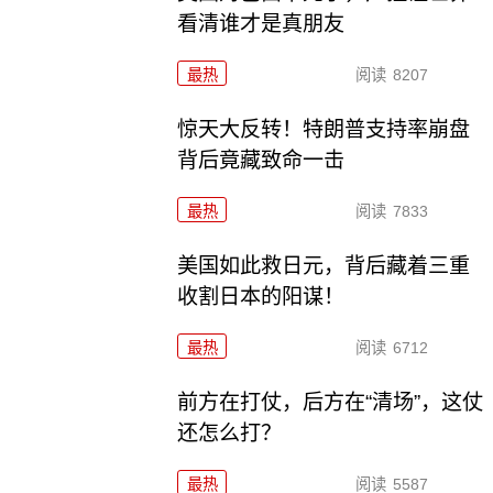
看清谁才是真朋友
最热
阅读
8207
惊天大反转！特朗普支持率崩盘
背后竟藏致命一击
最热
阅读
7833
美国如此救日元，背后藏着三重
收割日本的阳谋！
最热
阅读
6712
前方在打仗，后方在“清场”，这仗
还怎么打？
最热
阅读
5587