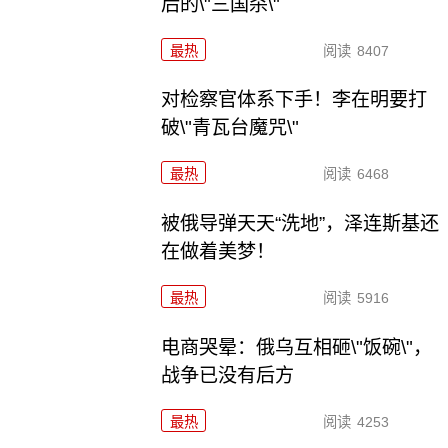
后的\"三国杀\"
最热
阅读
8407
对检察官体系下手！李在明要打
破\"青瓦台魔咒\"
最热
阅读
6468
被俄导弹天天“洗地”，泽连斯基还
在做着美梦！
最热
阅读
5916
电商哭晕：俄乌互相砸\"饭碗\"，
战争已没有后方
最热
阅读
4253