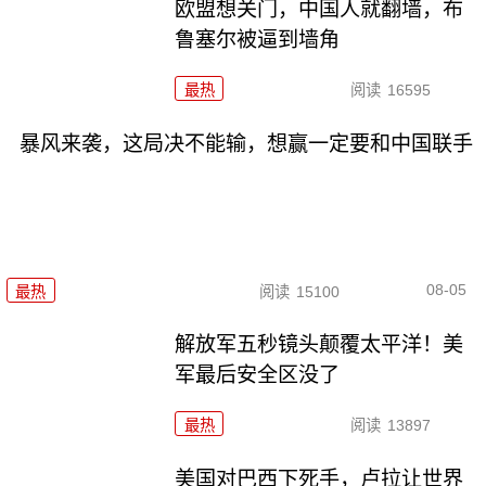
欧盟想关门，中国人就翻墙，布
鲁塞尔被逼到墙角
最热
阅读
16595
暴风来袭，这局决不能输，想赢一定要和中国联手
08-05
最热
阅读
15100
解放军五秒镜头颠覆太平洋！美
军最后安全区没了
最热
阅读
13897
美国对巴西下死手，卢拉让世界