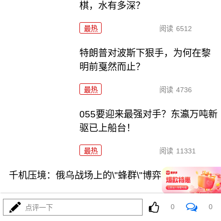
棋，水有多深？
最热
阅读
6512
特朗普对波斯下狠手，为何在黎
明前戛然而止？
最热
阅读
4736
055要迎来最强对手？东瀛万吨新
驱已上船台！
最热
阅读
11331
千机压境：俄乌战场上的\"蜂群\"博弈与东大启示
0
0
点评一下