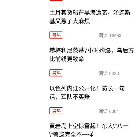
土耳其货船在黑海遭袭，泽连斯
基又惹了大麻烦
最热
阅读
16463
赫梅利尼茨基7小时殉爆，乌后方
比前线更致命
最热
阅读
8323
以色列内讧公开化！防长一句
话，军队不买账
最热
阅读
6304
黄岩岛上空惊雷起！东大\"八一
\"警巡完全不一样