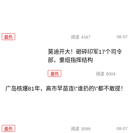
08-07
最热
阅读
4347
莫迪开大！砸碎印军17个司令
部，重组指挥结构
最热
阅读
8004
广岛核爆81年，高市早苗连\"谁扔的\"都不敢提！
08-07
最热
阅读
3099