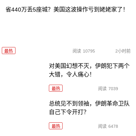
省440万丢5座城？美国这波操作亏到姥姥家了！
最热
阅读
10795
2小时前
对美国幻想不灭，伊朗犯下两个
大错，令人痛心！
最热
阅读
7039
总统见不到领袖，伊朗革命卫队
自己下令开打？
最热
阅读
6478