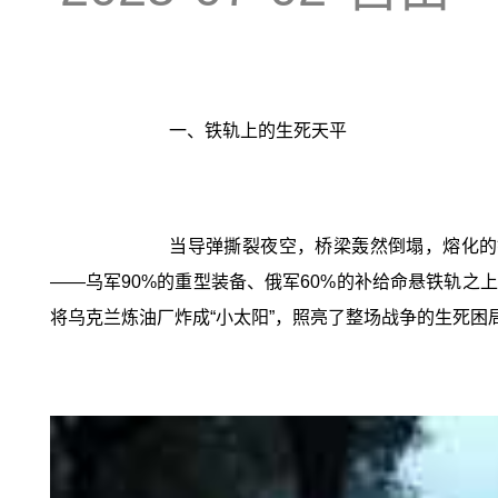
一、铁轨上的生死天平
当导弹撕裂夜空，桥梁轰然倒塌，熔化的
——乌军90%的重型装备、俄军60%的补给命悬铁轨之
将乌克兰炼油厂炸成“小太阳”，照亮了整场战争的生死困