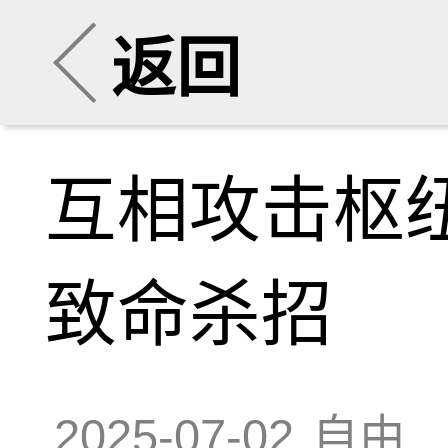
返回
互相攻击枢
致命杀招
2025-07-02
自由