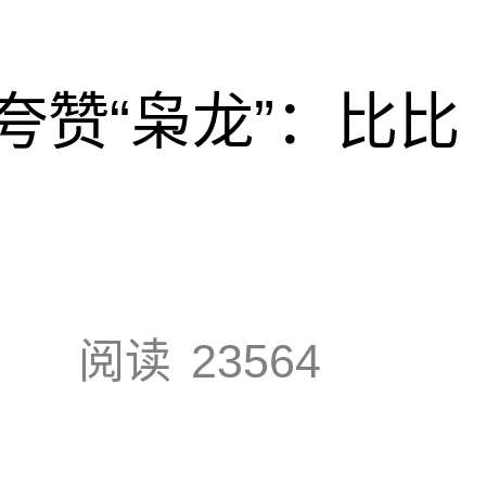
夸赞“枭龙”：比比
阅读
23564