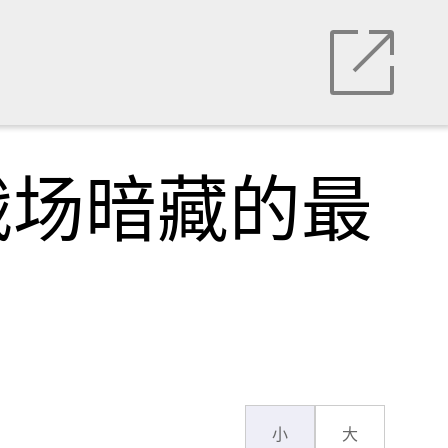
战场暗藏的最
小
大