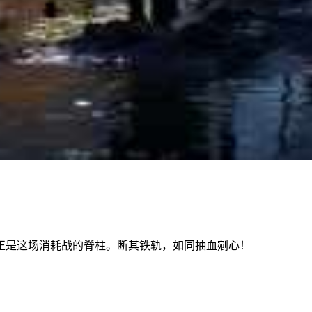
正是这场消耗战的脊柱。断其铁轨，如同抽血剜心！