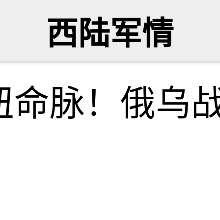
西陆军情
纽命脉！俄乌