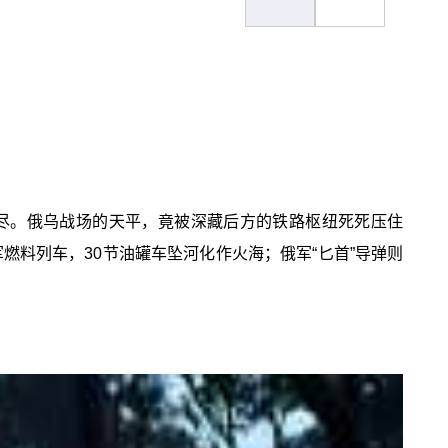
尽。俄乌战场的天平，竟被深藏后方的铁路枢纽死死压住
燃料列车，30节油罐车坠河化作火海；俄军“匕首”导弹则