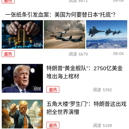
08-06
最热
阅读
6871
一张纸条引发血案：美国为何要替日本“托底”？
08-06
最热
阅读
6679
特朗普“黄金舰队”：2750亿美金
堆出海上棺材
最热
阅读
5392
五角大楼“罗生门”：特朗普这出戏
把全世界演懵
最热
阅读
5199