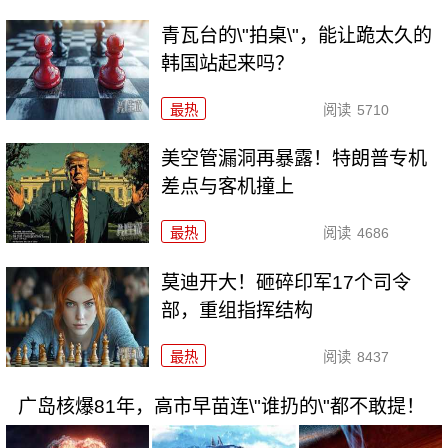
青瓦台的\"拍桌\"，能让跪太久的
韩国站起来吗？
最热
阅读
5710
美空管漏洞再暴露！特朗普专机
差点与客机撞上
最热
阅读
4686
莫迪开大！砸碎印军17个司令
部，重组指挥结构
最热
阅读
8437
广岛核爆81年，高市早苗连\"谁扔的\"都不敢提！