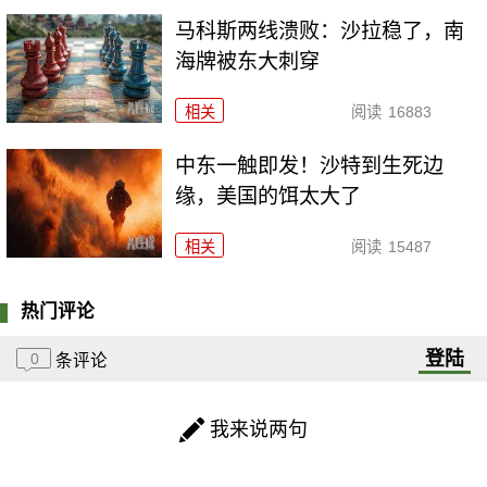
马科斯两线溃败：沙拉稳了，南
海牌被东大刺穿
相关
阅读
16883
中东一触即发！沙特到生死边
缘，美国的饵太大了
相关
阅读
15487
热门评论
登陆
0
条评论
我来说两句