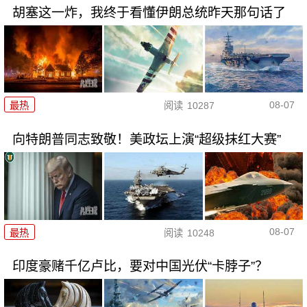
胡塞这一炸，我终于看懂伊朗总统昨天那句话了
08-07
最热
阅读
10287
向特朗普同志致敬！美政坛上演“超级抹红大赛”
08-07
最热
阅读
10248
印度豪赌千亿卢比，要对中国光伏“卡脖子”？