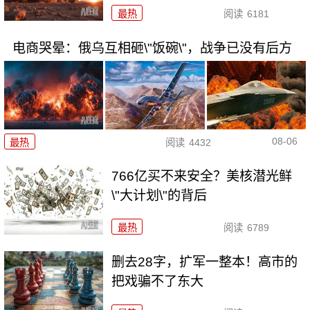
最热
阅读
6181
电商哭晕：俄乌互相砸\"饭碗\"，战争已没有后方
08-06
最热
阅读
4432
766亿买不来安全？美核潜光鲜
\"大计划\"的背后
最热
阅读
6789
删去28字，扩军一整本！高市的
把戏骗不了东大