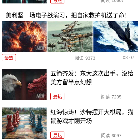
最热
阅读
10607
美利坚一场电子战演习，把自家救护机送了命！
08-07
最热
阅读
9373
五箭齐发：东大这次出手，没给
美方留半点幻想
最热
阅读
7205
红海惊涛！沙特摆开大棋局，猫
鼠游戏才刚开场
最热
阅读
6097