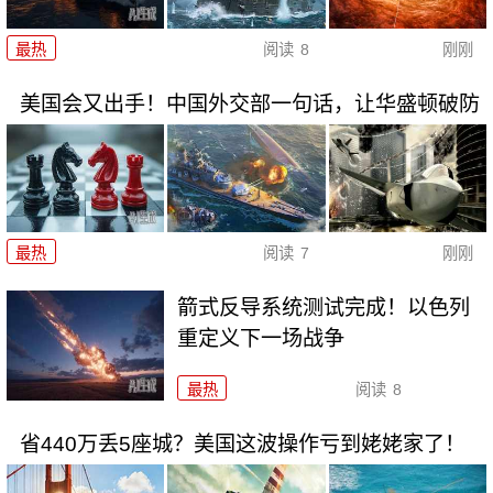
最热
阅读
8
刚刚
美国会又出手！中国外交部一句话，让华盛顿破防
最热
阅读
7
刚刚
箭式反导系统测试完成！以色列
重定义下一场战争
最热
阅读
8
省440万丢5座城？美国这波操作亏到姥姥家了！