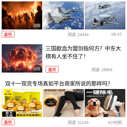
08-07
最热
阅读
24444
三国歃血为盟剑指何方？中东大
棋有人坐不住了！
最热
阅读
18854
双十一现货专场真如平台商家所说的那样吗？
最热
阅读
31145
4小时前