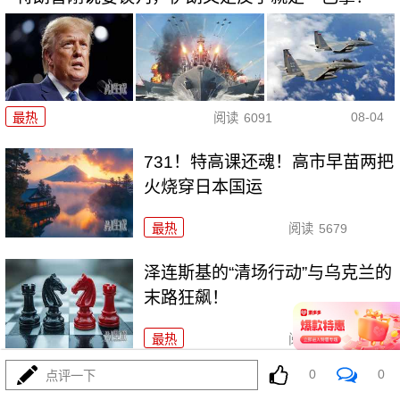
08-04
最热
阅读
6091
731！特高课还魂！高市早苗两把
火烧穿日本国运
最热
阅读
5679
泽连斯基的“清场行动”与乌克兰的
末路狂飙！
最热
阅读
4580
0
0
点评一下
南海6天禁航，东大摆下“阳谋棋”，锤炼铁拳头！