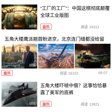
“工厂的工厂”：中国这棋彻底颠覆
全球工业版图
最热
阅读
16312
五角大楼鹰派翘首盼进京，北京连门缝都没给留
08-07
最热
阅读
16103
五角大楼吓唬中俄？这事恰恰暴
露了美军的底裤
最热
阅读
13821