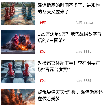
泽连斯基的时间不多了，最艰难
的冬天又要来了
最热
阅读
11253
125万还是5万？俄乌战损数字背
后的\"三国杀\"
最热
阅读
8631
对检察官体系下手！李在明要打
破\"青瓦台魔咒\"
最热
阅读
6735
被俄导弹天天“洗地”，泽连斯基还
在做着美梦！