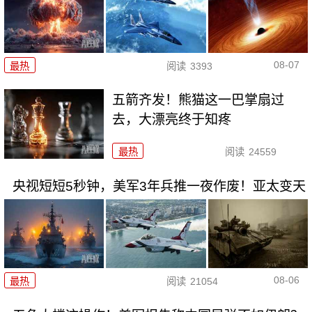
08-07
最热
阅读
3393
五箭齐发！熊猫这一巴掌扇过
去，大漂亮终于知疼
最热
阅读
24559
央视短短5秒钟，美军3年兵推一夜作废！亚太变天
08-06
最热
阅读
21054