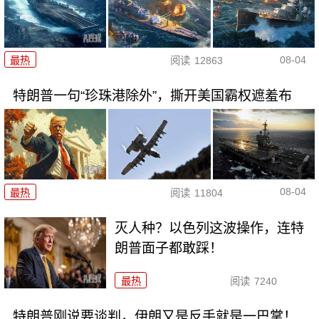
08-04
最热
阅读
12863
特朗普一句“珍珠港除外”，撕开美国霸权遮羞布
08-04
最热
阅读
11804
灭人种？以色列这波操作，连特
朗普面子都敢踩！
最热
阅读
7240
特朗普刚说要谈判，伊朗又是反手就是一巴掌！