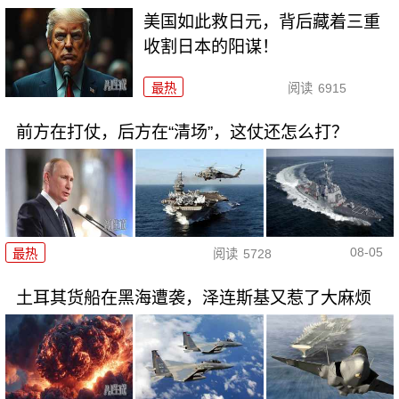
美国如此救日元，背后藏着三重
收割日本的阳谋！
最热
阅读
6915
前方在打仗，后方在“清场”，这仗还怎么打？
08-05
最热
阅读
5728
土耳其货船在黑海遭袭，泽连斯基又惹了大麻烦