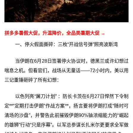
拼多多暑假大促，升温降价，全品类暑期大促 →
一、停火假面撕碎：三枚“开战信号弹”照亮波斯湾
当伊朗在6月28日签署停火协议时，德黑兰或许幻想过
喘息之机。但看官们，战场从无童话——72小时内，美以用
三记重锤砸碎了所有幻想：
以色列亮“屠刀计划” ：防长卡茨在6月27日悍然下令制
定**“定期打击伊朗”作战方案**，扬言要将伊朗打成“随时可
清场的沙盘”，并警告此前摧毁伊朗90%铀浓缩能力的“崛起
的雄狮”行动“只是序幕”。以军总参谋长扎米尔更要求全军做