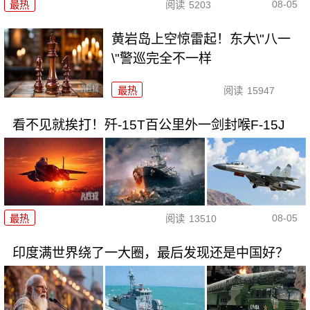
08-05
最热
阅读
5203
黄岩岛上空惊雷起！东大\"八一
\"警巡完全不一样
最热
阅读
15947
看不见就挨打！歼-15T百公里外一剑封喉F-15J
08-05
最热
阅读
13510
印度满世界绕了一大圈，最后发现还是中国好？