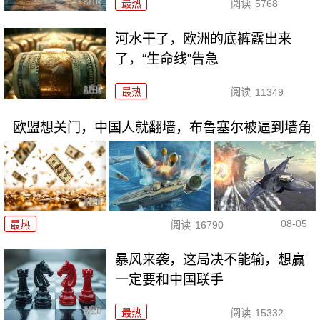
最热
阅读
5768
河水干了，欧洲的底裤露出来
了，“生命线”告急
最热
阅读
11349
欧盟想关门，中国人就翻墙，布鲁塞尔被逼到墙角
08-05
最热
阅读
16790
暴风来袭，这局决不能输，想赢
一定要和中国联手
最热
阅读
15332