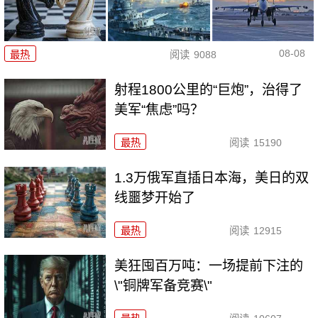
08-08
最热
阅读
9088
射程1800公里的“巨炮”，治得了
美军“焦虑”吗？
最热
阅读
15190
1.3万俄军直插日本海，美日的双
线噩梦开始了
最热
阅读
12915
美狂囤百万吨：一场提前下注的
\"铜牌军备竞赛\"