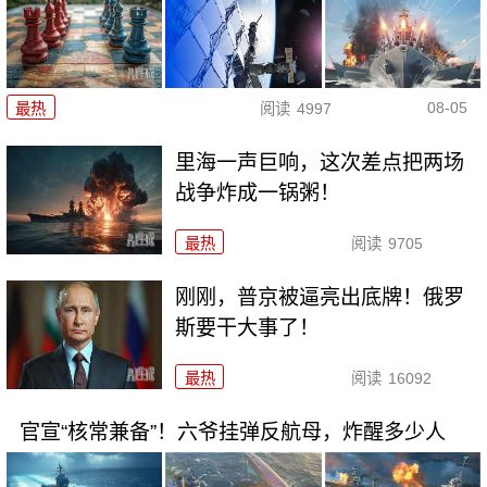
08-05
最热
阅读
4997
里海一声巨响，这次差点把两场
战争炸成一锅粥！
最热
阅读
9705
刚刚，普京被逼亮出底牌！俄罗
斯要干大事了！
最热
阅读
16092
官宣“核常兼备”！六爷挂弹反航母，炸醒多少人