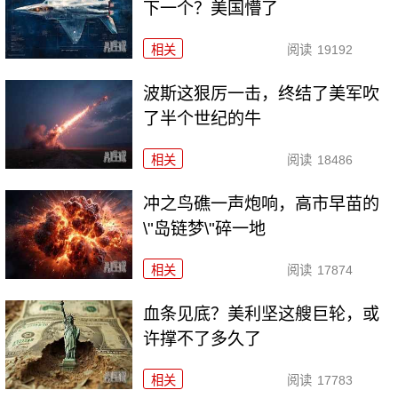
下一个？美国懵了
相关
阅读
19192
波斯这狠厉一击，终结了美军吹
了半个世纪的牛
相关
阅读
18486
冲之鸟礁一声炮响，高市早苗的
\"岛链梦\"碎一地
相关
阅读
17874
血条见底？美利坚这艘巨轮，或
许撑不了多久了
相关
阅读
17783