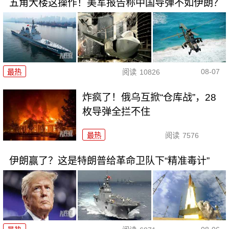
五角大楼这操作！美军报告称中国导弹不如伊朗？
08-07
最热
阅读
10826
炸疯了！俄乌互掀“仓库战”，28
枚导弹全拦不住
最热
阅读
7576
伊朗赢了？这是特朗普给革命卫队下“精准毒计”