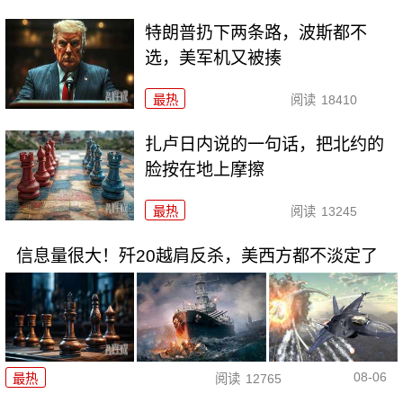
特朗普扔下两条路，波斯都不
选，美军机又被揍
最热
阅读
18410
扎卢日内说的一句话，把北约的
脸按在地上摩擦
最热
阅读
13245
信息量很大！歼20越肩反杀，美西方都不淡定了
08-06
最热
阅读
12765