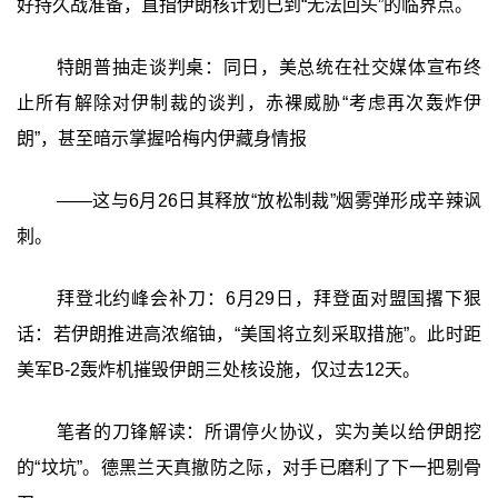
好持久战准备，直指伊朗核计划已到“无法回头”的临界点。
特朗普抽走谈判桌：同日，美总统在社交媒体宣布终
止所有解除对伊制裁的谈判，赤裸威胁“考虑再次轰炸伊
朗”，甚至暗示掌握哈梅内伊藏身情报
——这与6月26日其释放“放松制裁”烟雾弹形成辛辣讽
刺。
拜登北约峰会补刀：6月29日，拜登面对盟国撂下狠
话：若伊朗推进高浓缩铀，“美国将立刻采取措施”。此时距
美军B-2轰炸机摧毁伊朗三处核设施，仅过去12天。
笔者的刀锋解读：所谓停火协议，实为美以给伊朗挖
的“坟坑”。德黑兰天真撤防之际，对手已磨利了下一把剔骨