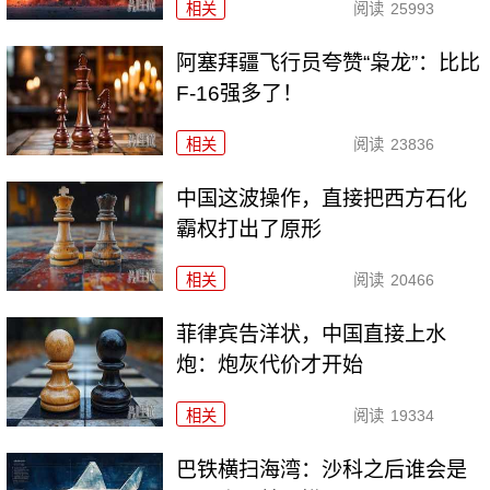
相关
阅读
25993
阿塞拜疆飞行员夸赞“枭龙”：比比
F-16强多了！
相关
阅读
23836
中国这波操作，直接把西方石化
霸权打出了原形
相关
阅读
20466
菲律宾告洋状，中国直接上水
炮：炮灰代价才开始
相关
阅读
19334
巴铁横扫海湾：沙科之后谁会是