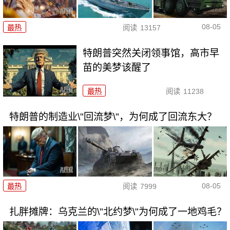
08-05
最热
阅读
13157
特朗普突然关闭领事馆，高市早
苗的美梦该醒了
最热
阅读
11238
特朗普的制造业\"回流梦\"，为何成了回流东大？
08-05
最热
阅读
7999
扎胖摊牌：乌克兰的\"北约梦\"为何成了一地鸡毛？