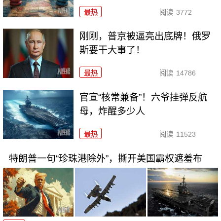
最热
阅读
3772
刚刚，普京被逼亮出底牌！俄罗
斯要干大事了！
最热
阅读
14786
官宣“核常兼备”！六爷挂弹反航
母，炸醒多少人
最热
阅读
11523
特朗普一句“珍珠港除外”，撕开美国霸权遮羞布