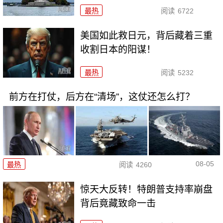
最热
阅读
6722
美国如此救日元，背后藏着三重
收割日本的阳谋！
最热
阅读
5232
前方在打仗，后方在“清场”，这仗还怎么打？
08-05
最热
阅读
4260
惊天大反转！特朗普支持率崩盘
背后竟藏致命一击