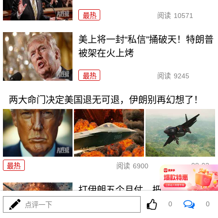
最热
阅读
10571
美上将一封“私信”捅破天！特朗普
被架在火上烤
最热
阅读
9245
两大命门决定美国退无可退，伊朗别再幻想了！
08-02
最热
阅读
6900
打伊朗五个月仗，把美军打成了
“十口锅九个盖”
0
0
点评一下