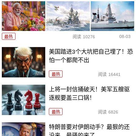
08-03
最热
阅读
10276
美国踏进3个大坑把自己埋了！恐
怕一个都爬不出
最热
阅读
16441
上将一封信捅破天！美军五艘驱
逐舰要盖三口锅！
最热
阅读
6826
特朗普要对伊朗动手？最狠的还
没来，最骚的来了