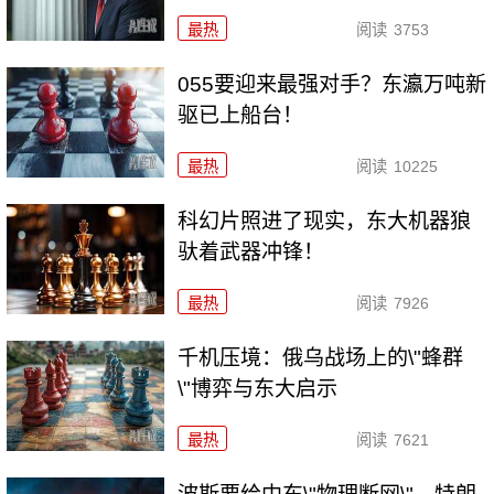
最热
阅读
3753
055要迎来最强对手？东瀛万吨新
驱已上船台！
最热
阅读
10225
科幻片照进了现实，东大机器狼
驮着武器冲锋！
最热
阅读
7926
千机压境：俄乌战场上的\"蜂群
\"博弈与东大启示
最热
阅读
7621