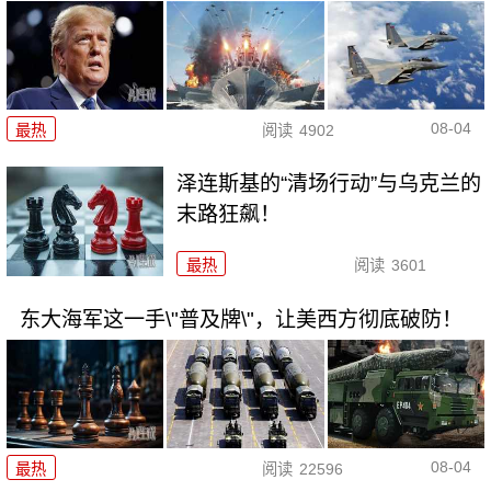
08-04
最热
阅读
4902
泽连斯基的“清场行动”与乌克兰的
末路狂飙！
最热
阅读
3601
东大海军这一手\"普及牌\"，让美西方彻底破防！
08-04
最热
阅读
22596