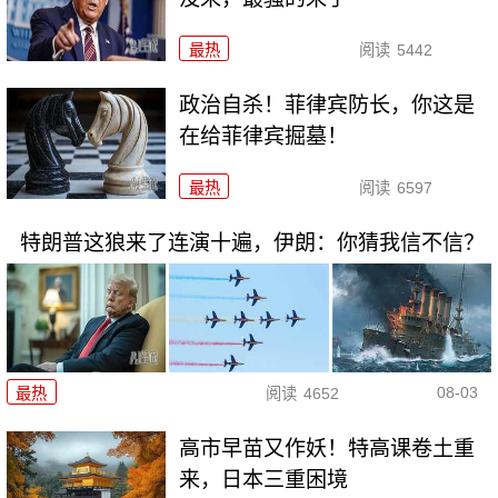
最热
阅读
5442
政治自杀！菲律宾防长，你这是
在给菲律宾掘墓！
最热
阅读
6597
特朗普这狼来了连演十遍，伊朗：你猜我信不信？
08-03
最热
阅读
4652
高市早苗又作妖！特高课卷土重
来，日本三重困境