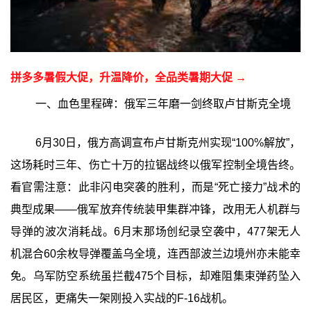
拼多多暑假大促，升温降价，全品类暑期大促 →
一、血色里程碑：俄军三年磨一剑终取卢甘斯克全境
6月30日，俄方高调宣布卢甘斯克州实现“100%解放”，
这场耗时三年、伤亡十万的拉锯战终以俄军控制全境告终。
看官需注意：此非闪电突袭的胜利，而是“死亡接力”战术的
典型成果——俄军放弃传统装甲集群冲锋，改用无人机群与
导弹的波次消耗战。6月末那场创纪录空袭中，477架无人
机混合60余枚导弹覆盖乌全境，连西部波兰边境州亦未能幸
免。乌军防空系统虽拦截475个目标，却难阻集束弹药坠入
居民区，更痛失一架刚投入实战的F-16战机。