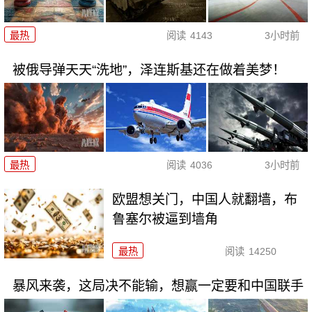
最热
阅读
4143
3小时前
被俄导弹天天“洗地”，泽连斯基还在做着美梦！
最热
阅读
4036
3小时前
欧盟想关门，中国人就翻墙，布
鲁塞尔被逼到墙角
最热
阅读
14250
暴风来袭，这局决不能输，想赢一定要和中国联手