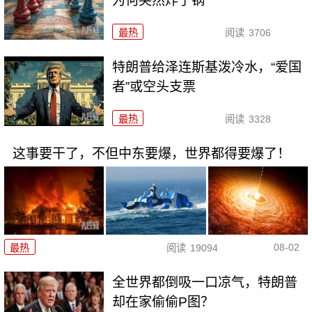
为何突然炸了锅
最热
阅读
3706
特朗普给泽连斯基泼冷水，“爱国
者”或空头支票
最热
阅读
3328
这事要干了，不但中东要爆，世界都得要爆了！
08-02
最热
阅读
19094
全世界都倒吸一口凉气，特朗普
却在家偷偷P图？