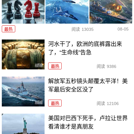
08-05
最热
阅读
13035
河水干了，欧洲的底裤露出来
了，“生命线”告急
最热
阅读
9386
解放军五秒镜头颠覆太平洋！美
军最后安全区没了
最热
阅读
12106
美国对巴西下死手，卢拉让世界
看清谁才是真朋友