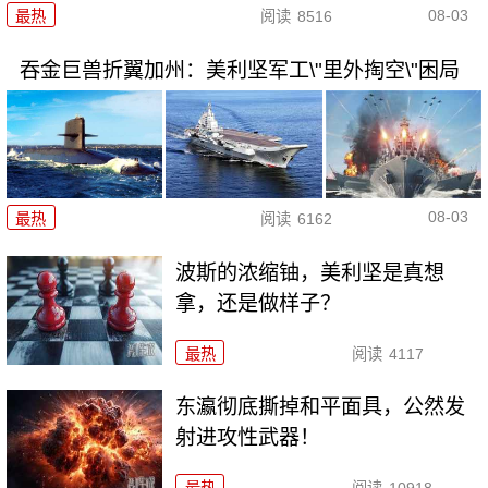
08-03
最热
阅读
8516
吞金巨兽折翼加州：美利坚军工\"里外掏空\"困局
08-03
最热
阅读
6162
波斯的浓缩铀，美利坚是真想
拿，还是做样子？
最热
阅读
4117
东瀛彻底撕掉和平面具，公然发
射进攻性武器！