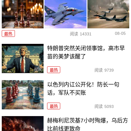
08-05
最热
阅读
14331
特朗普突然关闭领事馆，高市早
苗的美梦该醒了
最热
阅读
9739
以色列内讧公开化！防长一句
话，军队不买账
最热
阅读
5093
赫梅利尼茨基7小时殉爆，乌后方
比前线更致命