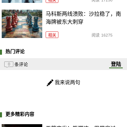
马科斯两线溃败：沙拉稳了，南
海牌被东大刺穿
相关
阅读
16275
热门评论
登陆
0
条评论
我来说两句
更多精彩内容