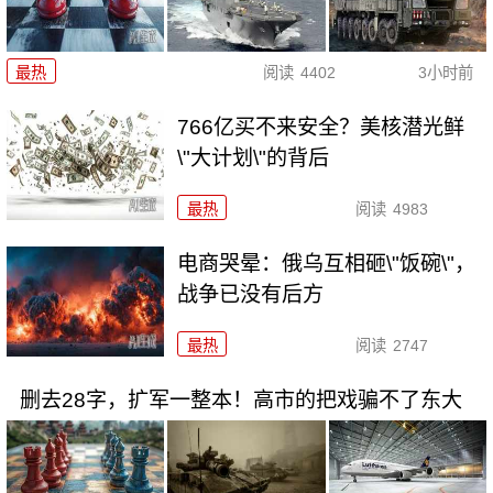
最热
阅读
4402
3小时前
766亿买不来安全？美核潜光鲜
\"大计划\"的背后
最热
阅读
4983
电商哭晕：俄乌互相砸\"饭碗\"，
战争已没有后方
最热
阅读
2747
删去28字，扩军一整本！高市的把戏骗不了东大