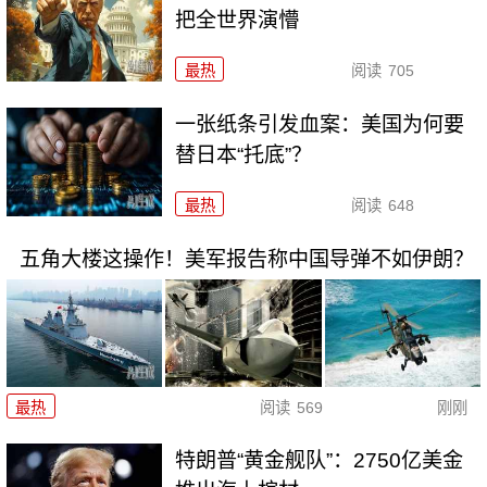
把全世界演懵
最热
阅读
705
一张纸条引发血案：美国为何要
替日本“托底”？
最热
阅读
648
五角大楼这操作！美军报告称中国导弹不如伊朗？
最热
阅读
569
刚刚
特朗普“黄金舰队”：2750亿美金