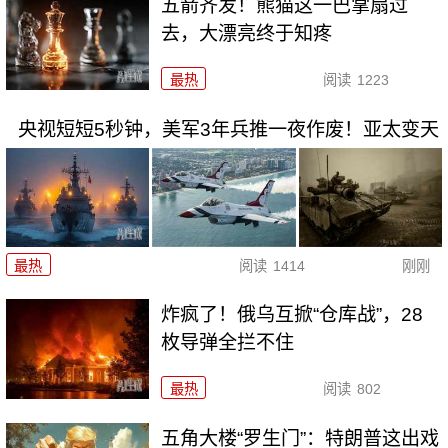
五箭齐发！熊猫这一巴掌扇过
去，大漂亮终于知疼
最热
阅读
1223
央视短短5秒钟，美军3年兵推一夜作废！亚太变天
最热
阅读
1414
刚刚
炸疯了！俄乌互掀“仓库战”，28
枚导弹全拦不住
最热
阅读
802
五角大楼“罗生门”：特朗普这出戏