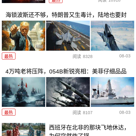
最热
阅读
10918
海锁波斯还不够，特朗普又生毒计，陆地也要封
08-03
最热
阅读
8328
4万吨老将压阵，054B新锐亮相：美菲仔细品品
08-03
最热
阅读
8107
西班牙在北非的那块飞地休达，