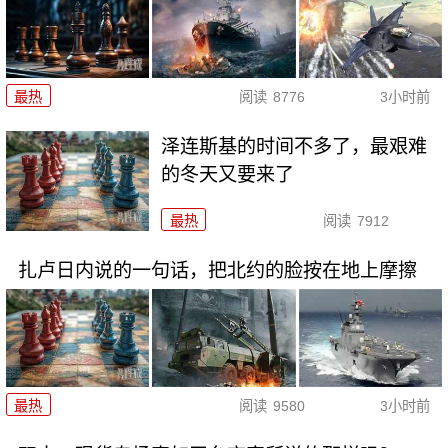
最热
阅读
8776
3小时前
泽连斯基的时间不多了，最艰难
的冬天又要来了
最热
阅读
7912
扎卢日内说的一句话，把北约的脸按在地上摩擦
最热
阅读
9580
3小时前