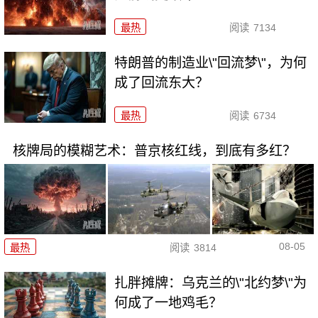
最热
阅读
7134
特朗普的制造业\"回流梦\"，为何
成了回流东大？
最热
阅读
6734
核牌局的模糊艺术：普京核红线，到底有多红？
08-05
最热
阅读
3814
扎胖摊牌：乌克兰的\"北约梦\"为
何成了一地鸡毛？