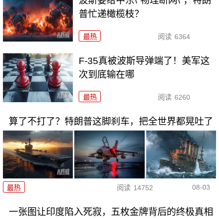
波斯要给中东\"物理断网\"，特朗
普忙递橄榄枝？
最热
阅读
6364
F-35真被波斯导弹端了！美军这
次到底输在哪
最热
阅读
6260
算了不打了？特朗普这脚刹车，把全世界都晃吐了
08-03
最热
阅读
14752
一张图让印度陷入死寂，五枚金牌背后的终极真相