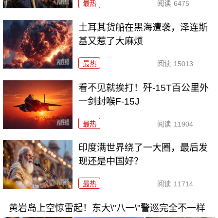
最热
阅读
6475
土耳其货船在黑海遭袭，泽连斯
基又惹了大麻烦
最热
阅读
15013
看不见就挨打！歼-15T百公里外
一剑封喉F-15J
最热
阅读
11904
印度满世界绕了一大圈，最后发
现还是中国好？
最热
阅读
11714
黄岩岛上空惊雷起！东大\"八一\"警巡完全不一样