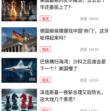
美国最狠的反华鹰派，怎么访个
华还委屈上了？
相关
阅读
18620
德国偷偷摸摸找中国“命门”，这牙
呲得起来吗？
相关
阅读
18578
巴铁横扫海湾：沙科之后谁会是
下一个？美国懵了
相关
阅读
18226
泽连斯基一夜斩总理又砍防长，
这大戏几个意思？
相关
阅读
17250