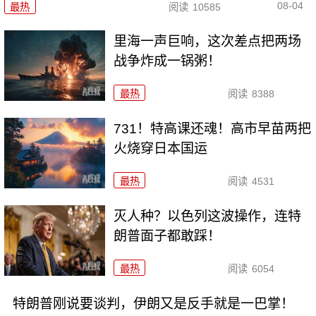
08-04
最热
阅读
10585
里海一声巨响，这次差点把两场
战争炸成一锅粥！
最热
阅读
8388
731！特高课还魂！高市早苗两把
火烧穿日本国运
最热
阅读
4531
灭人种？以色列这波操作，连特
朗普面子都敢踩！
最热
阅读
6054
特朗普刚说要谈判，伊朗又是反手就是一巴掌！