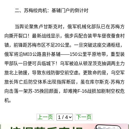
二、苏梅绞肉机：基辅门户的倒计时
当舆论聚焦卢甘斯克时，俄军机械化部队已在苏梅方
向撕开裂口！最新战线显示，俄步兵配合装甲车昼夜蚕食村
镇，前锋距苏梅市区不足20公里。一旦突破这座交通枢纽，
俄军将沿M03公路直扑基辅——150公里平原地带，重型装
甲部队一日便可兵临城下！乌军被迫从顿涅茨克抽调两主力
旅北上驰援，导致东线防御空前空虚。更致命的是，乌空军
旅长阵亡后防空体系出现指挥断层，虽在库尔斯克-苏梅方
向击落一架苏-35挽回颜面，却难掩F-16战损加剧制空权危
机。
上一页
下一页