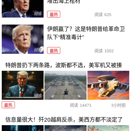
堆出海上棺材
最热
阅读
625
伊朗赢了？这是特朗普给革命卫
队下“精准毒计”
最热
阅读
1002
特朗普扔下两条路，波斯都不选，美军机又被揍
最热
阅读
14471
3小时前
信息量很大！歼20越肩反杀，美西方都不淡定了