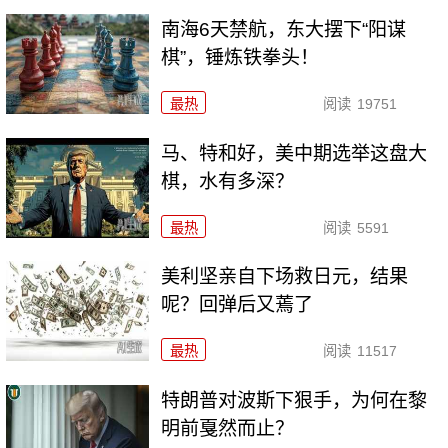
南海6天禁航，东大摆下“阳谋
棋”，锤炼铁拳头！
最热
阅读
19751
马、特和好，美中期选举这盘大
棋，水有多深？
最热
阅读
5591
美利坚亲自下场救日元，结果
呢？回弹后又蔫了
最热
阅读
11517
特朗普对波斯下狠手，为何在黎
明前戛然而止？