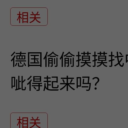
相关
德国偷偷摸摸找
呲得起来吗？
相关