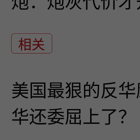
炮：炮灰代价才
相关
美国最狠的反华
华还委屈上了？