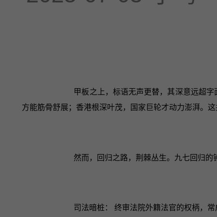
甲板之上，标语无声更替，其深意远超字面
方能筋骨舒展；香港根深叶茂，国家巨轮才动力澎湃。这
然而，回归之路，荆棘丛生。九七回归的
司法暗桩： 终审法院外籍法官的权柄，