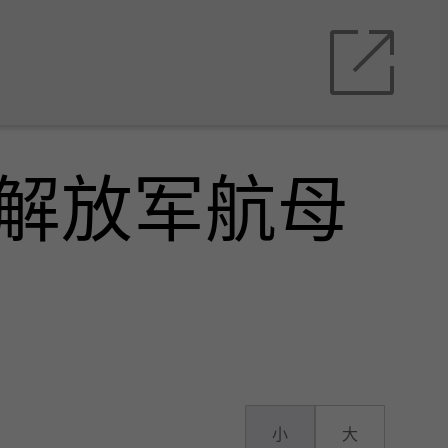
：解放军航母
小
大