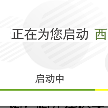
打了4年半，俄
不是乌克兰？
相关
菲律宾告洋状，