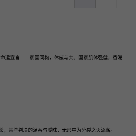
后的命运宣言——家国同构，休戚与共。国家肌体强健，香港
疯长，某些判决的温吞与暧昧，无形中为分裂之火添薪。