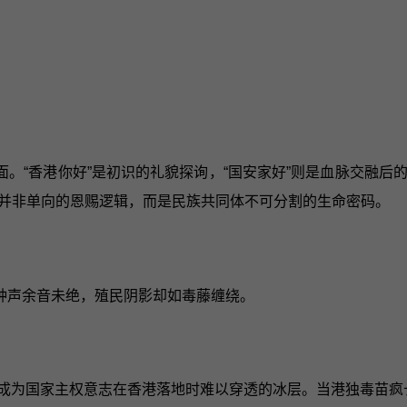
。“香港你好”是初识的礼貌探询，“国安家好”则是血脉交融
并非单向的恩赐逻辑，而是民族共同体不可分割的生命密码。
钟声余音未绝，殖民阴影却如毒藤缠绕。
常成为国家主权意志在香港落地时难以穿透的冰层。当港独毒苗