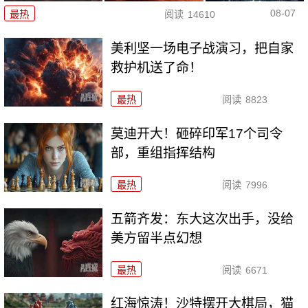
08-07
最热
阅读
14610
美利坚一场电子战演习，把自家
救护机送了命！
最热
阅读
8823
莫迪开大！砸碎印军17个司令
部，重组指挥结构
最热
阅读
7996
五箭齐发：东大这次出手，没给
美方留半点幻想
最热
阅读
6671
红海惊涛！沙特摆开大棋局，猫