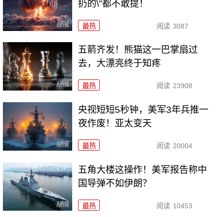
扔的\"都不敢提！
最热
阅读
3087
五箭齐发！熊猫这一巴掌扇过
去，大漂亮终于知疼
最热
阅读
23908
央视短短5秒钟，美军3年兵推一
夜作废！亚太变天
最热
阅读
20004
五角大楼这操作！美军报告称中
国导弹不如伊朗？
最热
阅读
10453