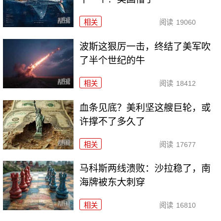
相关
阅读
19060
波斯这狠厉一击，终结了美军吹
了半个世纪的牛
相关
阅读
18412
血条见底？美利坚这艘巨轮，或
许撑不了多久了
相关
阅读
17677
马科斯两线溃败：沙拉稳了，南
海牌被东大刺穿
相关
阅读
16810