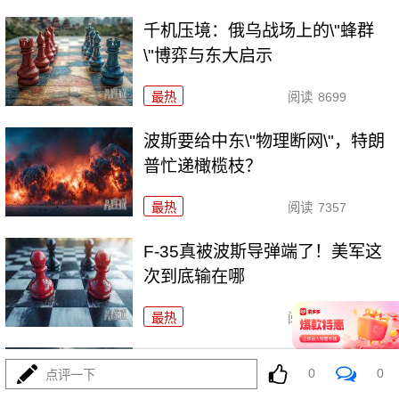
千机压境：俄乌战场上的\"蜂群
\"博弈与东大启示
最热
阅读
8699
波斯要给中东\"物理断网\"，特朗
普忙递橄榄枝？
最热
阅读
7357
F-35真被波斯导弹端了！美军这
次到底输在哪
最热
阅读
7136
算了不打了？特朗普这脚刹车，
0
0
点评一下
把全世界都晃吐了