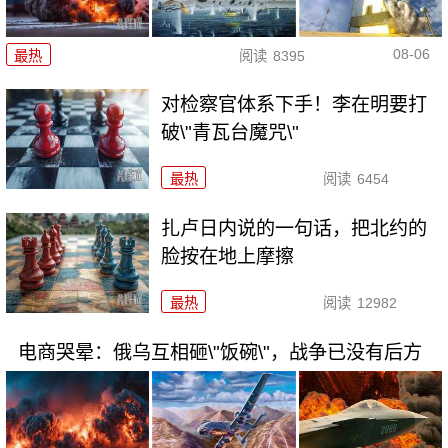
08-06
最热
阅读
8395
对检察官体系下手！李在明要打
破\"青瓦台魔咒\"
最热
阅读
6454
扎卢日内说的一句话，把北约的
脸按在地上摩擦
最热
阅读
12982
电商哭晕：俄乌互相砸\"饭碗\"，战争已没有后方