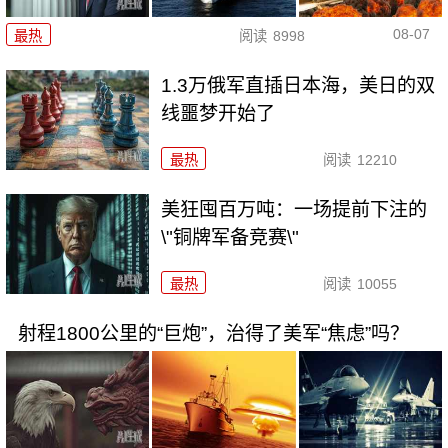
08-07
最热
阅读
8998
1.3万俄军直插日本海，美日的双
线噩梦开始了
最热
阅读
12210
美狂囤百万吨：一场提前下注的
\"铜牌军备竞赛\"
最热
阅读
10055
射程1800公里的“巨炮”，治得了美军“焦虑”吗？