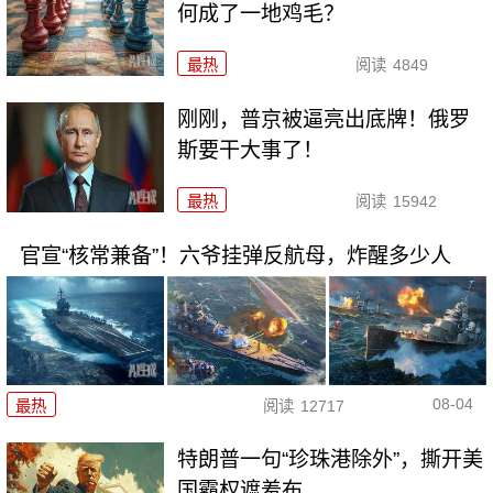
何成了一地鸡毛？
最热
阅读
4849
刚刚，普京被逼亮出底牌！俄罗
斯要干大事了！
最热
阅读
15942
官宣“核常兼备”！六爷挂弹反航母，炸醒多少人
08-04
最热
阅读
12717
特朗普一句“珍珠港除外”，撕开美
国霸权遮羞布