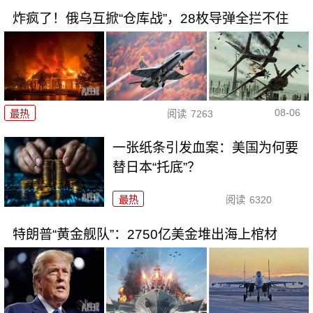
炸疯了！俄乌互掀“仓库战”，28枚导弹全拦不住
08-06
最热
阅读
7263
一张纸条引发血案：美国为何要
替日本“托底”？
最热
阅读
6320
特朗普“黄金舰队”：2750亿美金堆出海上棺材