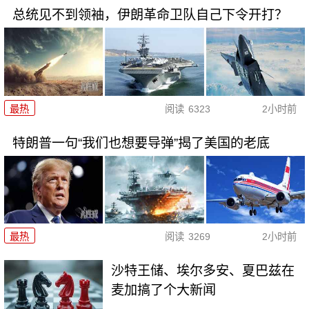
总统见不到领袖，伊朗革命卫队自己下令开打？
最热
阅读
6323
2小时前
特朗普一句“我们也想要导弹”揭了美国的老底
最热
阅读
3269
2小时前
沙特王储、埃尔多安、夏巴兹在
麦加搞了个大新闻