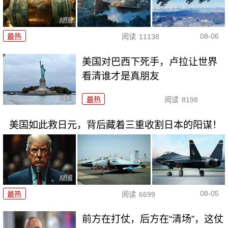
08-06
最热
阅读
11138
美国对巴西下死手，卢拉让世界
看清谁才是真朋友
最热
阅读
8198
美国如此救日元，背后藏着三重收割日本的阳谋！
08-05
最热
阅读
6699
前方在打仗，后方在“清场”，这仗