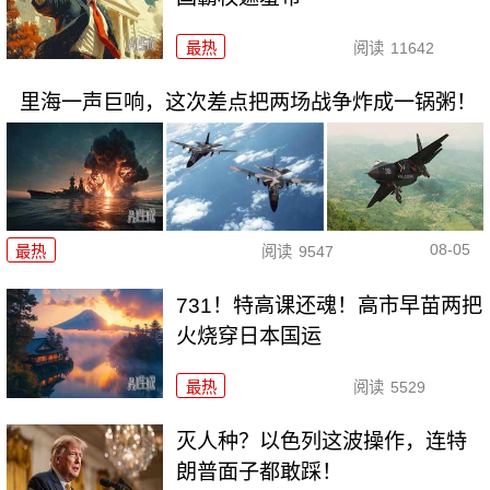
最热
阅读
11642
里海一声巨响，这次差点把两场战争炸成一锅粥！
08-05
最热
阅读
9547
731！特高课还魂！高市早苗两把
火烧穿日本国运
最热
阅读
5529
灭人种？以色列这波操作，连特
朗普面子都敢踩！