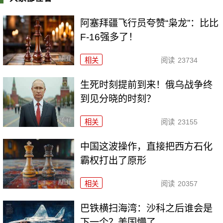
阿塞拜疆飞行员夸赞“枭龙”：比比
F-16强多了！
相关
阅读
23734
生死时刻提前到来！俄乌战争终
到见分晓的时刻？
相关
阅读
23155
中国这波操作，直接把西方石化
霸权打出了原形
相关
阅读
20357
巴铁横扫海湾：沙科之后谁会是
下一个？美国懵了