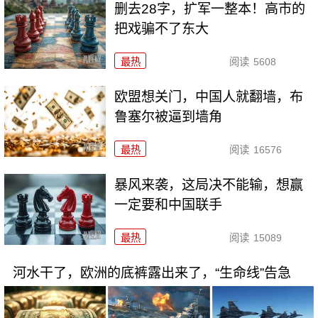
删去28字，扩军一整本！高市的
把戏骗不了东大
最热
阅读
5608
欧盟想关门，中国人就翻墙，布
鲁塞尔被逼到墙角
最热
阅读
16576
暴风来袭，这局决不能输，想赢
一定要和中国联手
最热
阅读
15089
河水干了，欧洲的底裤露出来了，“生命线”告急