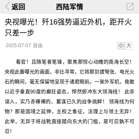
返回
西陆军情
央视曝光！歼16强势逼近外机，距开火
只差一步
小
大
2025-07-07
自由
看官！且随笔者笔锋，聚焦那惊心动魄的南海长空！
央视此番曝光的画面，非比寻常，它将那剑拔弩张、电光火
石的瞬间，毫无保留地呈现于诸君眼前。一架外军机，竟敢
以近乎垂直90度的癫狂姿态，悍然俯冲东大领海线！ 此非
误入，实乃赤裸裸的、蓄谋已久的战争挑衅！ 领海线为何
物？那是国境之延伸，主权之象征，法理上与领土无异！
此举，无异于将战靴直接踏向东大的门槛，是可忍孰不可
忍！