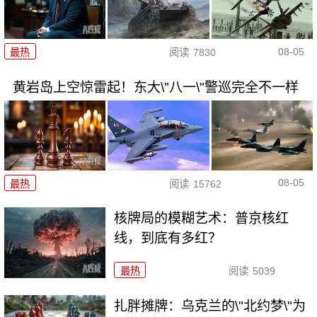
08-05
最热
阅读
7830
黄岩岛上空惊雷起！东大\"八一\"警巡完全不一样
08-05
最热
阅读
15762
核牌局的模糊艺术：普京核红
线，到底有多红？
最热
阅读
5039
扎胖摊牌：乌克兰的\"北约梦\"为