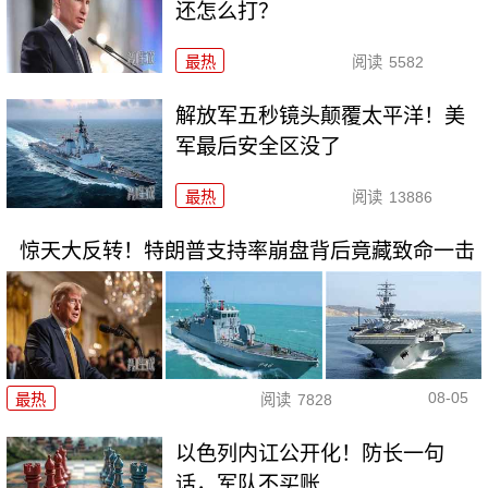
还怎么打？
最热
阅读
5582
解放军五秒镜头颠覆太平洋！美
军最后安全区没了
最热
阅读
13886
惊天大反转！特朗普支持率崩盘背后竟藏致命一击
08-05
最热
阅读
7828
以色列内讧公开化！防长一句
话，军队不买账