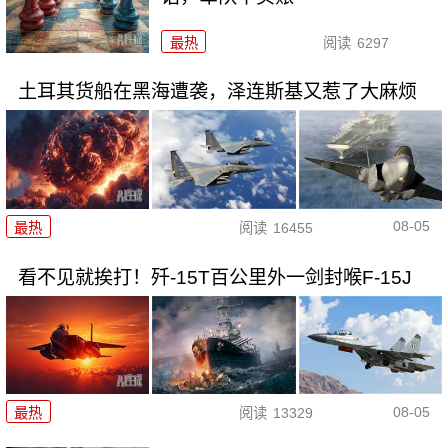
最热
阅读
6297
土耳其货船在黑海遭袭，泽连斯基又惹了大麻烦
08-05
最热
阅读
16455
看不见就挨打！歼-15T百公里外一剑封喉F-15J
08-05
最热
阅读
13329