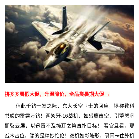
拼多多暑假大促，升温降价，全品类暑期大促 →
值此千钧一发之际，东大长空卫士的回应，堪称教科
书般的雷霆万钧！两架歼-16战机，如猎鹰击空，引擎怒吼
撕裂云层，以迅雷不及掩耳之势直扑目标！ 看官且看，那
战术占位，端的是精妙绝伦！双机如影随形，瞬间卡住外机