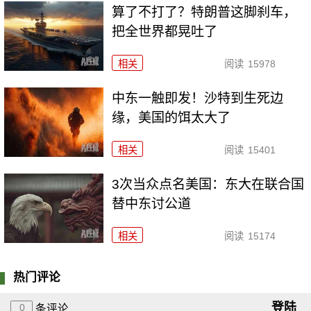
算了不打了？特朗普这脚刹车，
把全世界都晃吐了
相关
阅读
15978
中东一触即发！沙特到生死边
缘，美国的饵太大了
相关
阅读
15401
3次当众点名美国：东大在联合国
替中东讨公道
相关
阅读
15174
热门评论
登陆
0
条评论