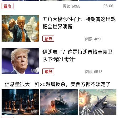
08-06
最热
阅读
5055
五角大楼“罗生门”：特朗普这出戏
把全世界演懵
最热
阅读
4890
伊朗赢了？这是特朗普给革命卫
队下“精准毒计”
最热
阅读
6518
信息量很大！歼20越肩反杀，美西方都不淡定了