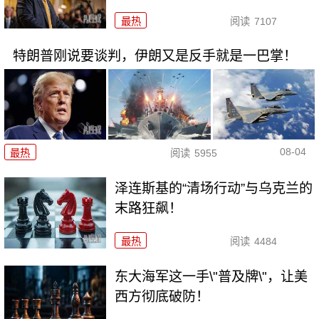
最热
阅读
7107
特朗普刚说要谈判，伊朗又是反手就是一巴掌！
08-04
最热
阅读
5955
泽连斯基的“清场行动”与乌克兰的
末路狂飙！
最热
阅读
4484
东大海军这一手\"普及牌\"，让美
西方彻底破防！