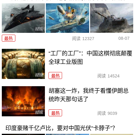
08-07
最热
阅读
12327
“工厂的工厂”：中国这棋彻底颠覆
全球工业版图
最热
阅读
14524
胡塞这一炸，我终于看懂伊朗总
统昨天那句话了
最热
阅读
9039
印度豪赌千亿卢比，要对中国光伏“卡脖子”？