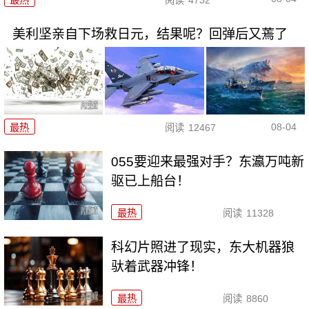
美利坚亲自下场救日元，结果呢？回弹后又蔫了
08-04
最热
阅读
12467
055要迎来最强对手？东瀛万吨新
驱已上船台！
最热
阅读
11328
科幻片照进了现实，东大机器狼
驮着武器冲锋！
最热
阅读
8860