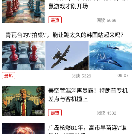
鼠游戏才刚开场
最热
阅读
5666
青瓦台的\"拍桌\"，能让跪太久的韩国站起来吗？
08-07
最热
阅读
5329
美空管漏洞再暴露！特朗普专机
差点与客机撞上
最热
阅读
4332
广岛核爆81年，高市早苗连\"谁