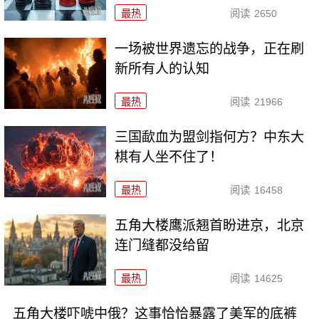
最热
阅读
2650
一场被世界遗忘的战争，正在刷
新所有人的认知
最热
阅读
21966
三国歃血为盟剑指何方？中东大
棋有人坐不住了！
最热
阅读
16458
五角大楼鹰派翘首盼进京，北京
连门缝都没给留
最热
阅读
14625
五角大楼吓唬中俄？这事恰恰暴露了美军的底裤