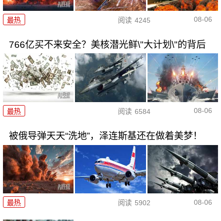
08-06
最热
阅读
4245
766亿买不来安全？美核潜光鲜\"大计划\"的背后
08-06
最热
阅读
6584
被俄导弹天天“洗地”，泽连斯基还在做着美梦！
08-06
最热
阅读
5902