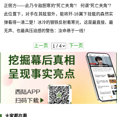
正侧方——此乃令敌胆寒的“死亡夹角”！ 何谓“死亡夹角”？
此位置下，对手在其舷窗外，能将歼-16翼下挂载的森然实
弹看得一清二楚！冰冷的钢铁反射着寒光，这是最直接、最
无声、也最具压迫感的警告：汝命悬于一线！
上一页
下一页
大家都在看