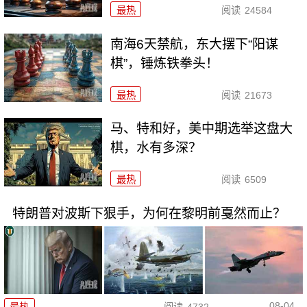
最热
阅读
24584
南海6天禁航，东大摆下“阳谋
棋”，锤炼铁拳头！
最热
阅读
21673
马、特和好，美中期选举这盘大
棋，水有多深？
最热
阅读
6509
特朗普对波斯下狠手，为何在黎明前戛然而止？
08-04
最热
阅读
4732