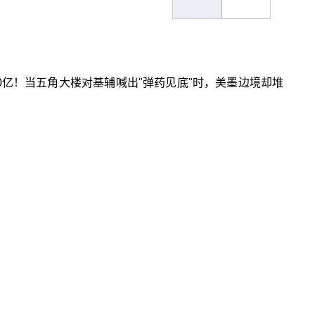
00亿！当五角大楼对基辅喊出"弹药见底"时，美墨边境却堆