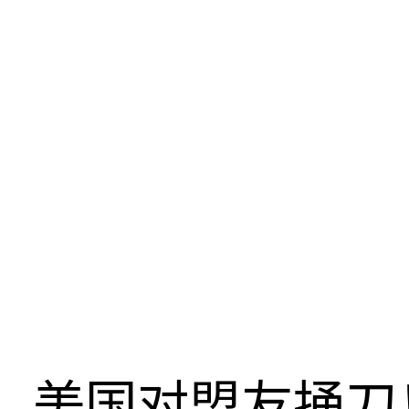
美国对盟友捅刀