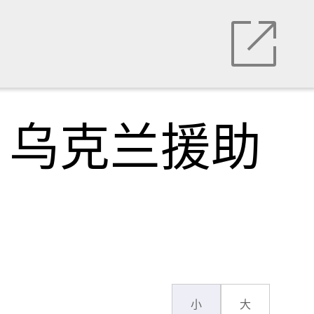
，乌克兰援助
小
大