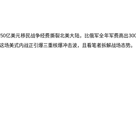
1750亿美元移民战争经费撕裂北美大陆，比俄军全年军费高出3
队。这场美式内战正引爆三重核爆冲击波，且看笔者拆解战场态势。