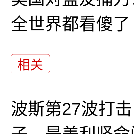
全世界都看傻了
相关
波斯第27波打
子，是美利坚命