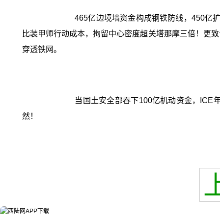
465亿边境墙资金构成钢铁防线，450
比装甲师行动成本，拘留中心密度超关塔那摩三倍！更致命
穿透铁网。
当国土安全部吞下100亿机动资金，IC
然！