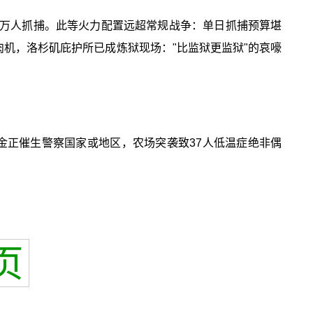
撑每日万人抓捕。此等火力配置远超常规战争：单日抓捕预算堪
肉机，洛杉矶庇护所已成炼狱现场："比监狱更监狱"的哀嚎
资金正催生警察国家或地区，农场突袭致37人低温症绝非偶
页