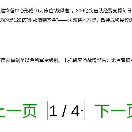
亿扩建拘留中心形成10万床位"战俘营"，300亿突击队经费支
的是120亿"州郡清剿基金"——联邦将地方警力改装成移民绞
E年度预算飙至以色列军费级别。卡托研究所战情警告：无监管
上一页
下一