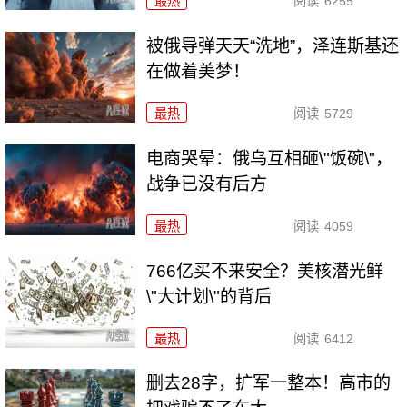
最热
阅读
6255
被俄导弹天天“洗地”，泽连斯基还
在做着美梦！
最热
阅读
5729
电商哭晕：俄乌互相砸\"饭碗\"，
战争已没有后方
最热
阅读
4059
766亿买不来安全？美核潜光鲜
\"大计划\"的背后
最热
阅读
6412
删去28字，扩军一整本！高市的