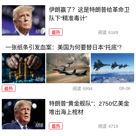
伊朗赢了？这是特朗普给革命卫
队下“精准毒计”
最热
阅读
6169
一张纸条引发血案：美国为何要替日本“托底”？
08-06
最热
阅读
5994
特朗普“黄金舰队”：2750亿美金
堆出海上棺材
最热
阅读
4719