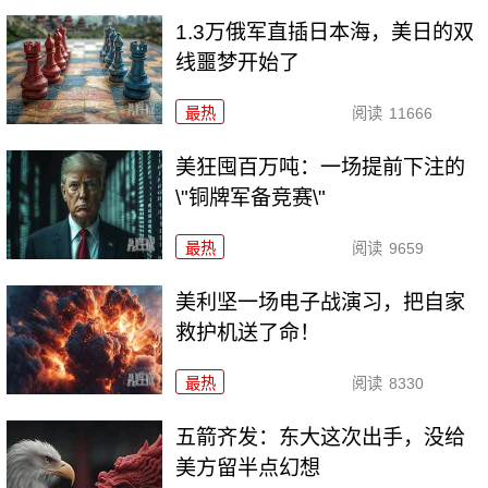
1.3万俄军直插日本海，美日的双
线噩梦开始了
最热
阅读
11666
美狂囤百万吨：一场提前下注的
\"铜牌军备竞赛\"
最热
阅读
9659
美利坚一场电子战演习，把自家
救护机送了命！
最热
阅读
8330
五箭齐发：东大这次出手，没给
美方留半点幻想