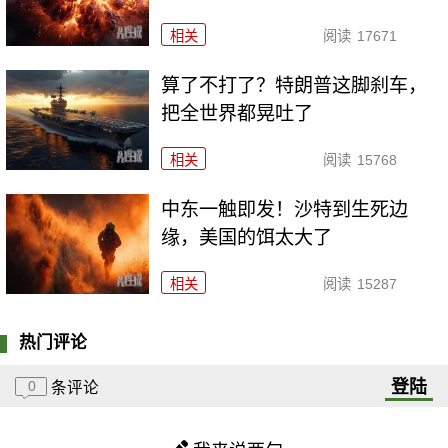
相关
阅读
17671
算了不打了？特朗普这脚刹车，
把全世界都晃吐了
相关
阅读
15768
中东一触即发！沙特到生死边
缘，美国的饵太大了
相关
阅读
15287
热门评论
登陆
0
条评论