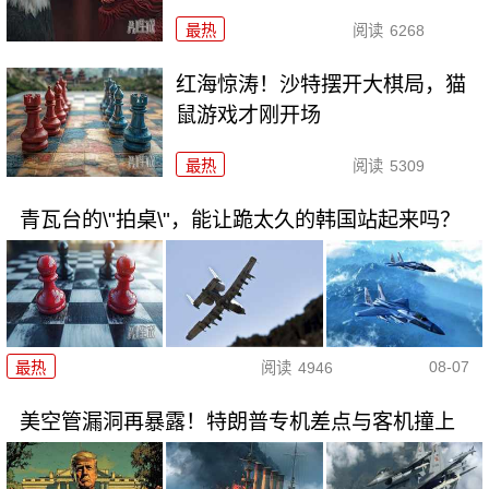
最热
阅读
6268
红海惊涛！沙特摆开大棋局，猫
鼠游戏才刚开场
最热
阅读
5309
青瓦台的\"拍桌\"，能让跪太久的韩国站起来吗？
08-07
最热
阅读
4946
美空管漏洞再暴露！特朗普专机差点与客机撞上