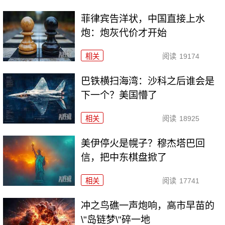
菲律宾告洋状，中国直接上水
炮：炮灰代价才开始
相关
阅读
19174
巴铁横扫海湾：沙科之后谁会是
下一个？美国懵了
相关
阅读
18925
美伊停火是幌子？穆杰塔巴回
信，把中东棋盘掀了
相关
阅读
17741
冲之鸟礁一声炮响，高市早苗的
\"岛链梦\"碎一地