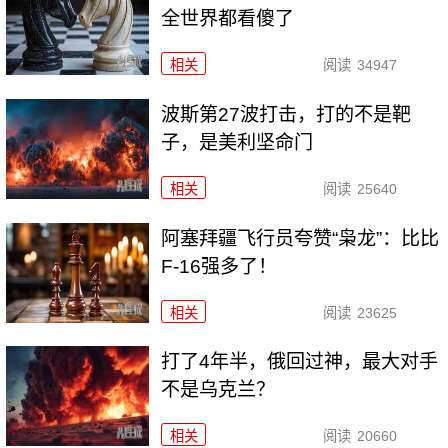
全世界都看傻了
相关
阅读
34947
波斯第27波打击，打的不是靶
子，是美利坚命门
相关
阅读
25640
阿塞拜疆飞行员夸赞“枭龙”：比比
F-16强多了！
相关
阅读
23625
打了4年半，俄回过神，最大对手
不是乌克兰？
相关
阅读
20660