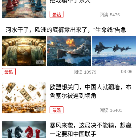
把戏骗不了东大
最热
阅读
5476
河水干了，欧洲的底裤露出来了，“生命线”告急
08-06
最热
阅读
10979
欧盟想关门，中国人就翻墙，布
鲁塞尔被逼到墙角
最热
阅读
16401
暴风来袭，这局决不能输，想赢
一定要和中国联手