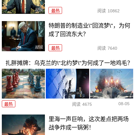
最热
阅读
10862
特朗普的制造业\"回流梦\"，为何
成了回流东大？
最热
阅读
7640
扎胖摊牌：乌克兰的\"北约梦\"为何成了一地鸡毛？
08-05
最热
阅读
4675
里海一声巨响，这次差点把两场
战争炸成一锅粥！