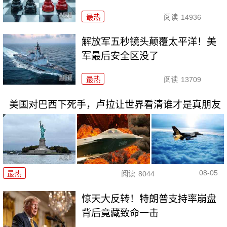
最热
阅读
14936
解放军五秒镜头颠覆太平洋！美
军最后安全区没了
最热
阅读
13709
美国对巴西下死手，卢拉让世界看清谁才是真朋友
08-05
最热
阅读
8044
惊天大反转！特朗普支持率崩盘
背后竟藏致命一击