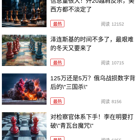
信息量很大！歼20越肩反杀，美
西方都不淡定了
最热
阅读
12152
泽连斯基的时间不多了，最艰难
的冬天又要来了
最热
阅读
10715
125万还是5万？俄乌战损数字背
后的\"三国杀\"
最热
阅读
8156
对检察官体系下手！李在明要打
破\"青瓦台魔咒\"