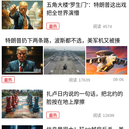
五角大楼“罗生门”：特朗普这出戏
把全世界演懵
最热
阅读
4574
特朗普扔下两条路，波斯都不选，美军机又被揍
08-06
最热
阅读
17639
扎卢日内说的一句话，把北约的
脸按在地上摩擦
最热
阅读
12698