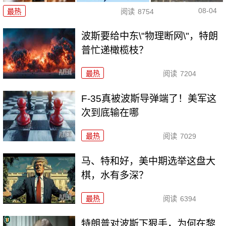
08-04
最热
阅读
8754
波斯要给中东\"物理断网\"，特朗
普忙递橄榄枝？
最热
阅读
7204
F-35真被波斯导弹端了！美军这
次到底输在哪
最热
阅读
7029
马、特和好，美中期选举这盘大
棋，水有多深？
最热
阅读
6394
特朗普对波斯下狠手，为何在黎