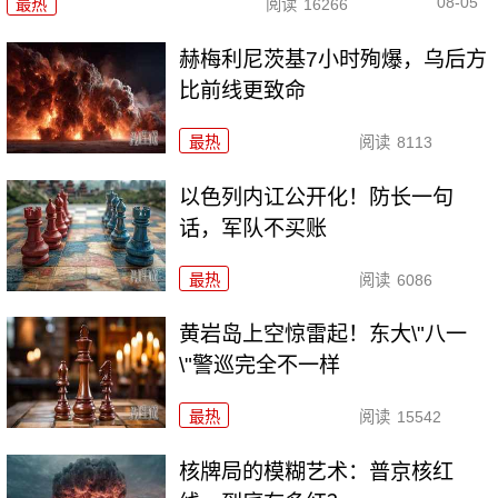
08-05
最热
阅读
16266
赫梅利尼茨基7小时殉爆，乌后方
比前线更致命
最热
阅读
8113
以色列内讧公开化！防长一句
话，军队不买账
最热
阅读
6086
黄岩岛上空惊雷起！东大\"八一
\"警巡完全不一样
最热
阅读
15542
核牌局的模糊艺术：普京核红