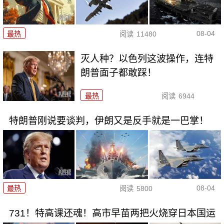
08-04
最热
阅读
11480
灭人种？以色列这波操作，连特
朗普面子都敢踩！
最热
阅读
6944
特朗普刚说要谈判，伊朗又是反手就是一巴掌！
08-04
最热
阅读
5800
731！特高课还魂！高市早苗两把火烧穿日本国运