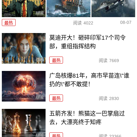
08-07
最热
阅读
4022
莫迪开大！砸碎印军17个司令
部，重组指挥结构
最热
阅读
7669
广岛核爆81年，高市早苗连\"谁
扔的\"都不敢提！
最热
阅读
2830
五箭齐发！熊猫这一巴掌扇过
去，大漂亮终于知疼
最热
阅读
23366