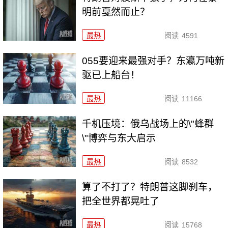
明前戛然而止？
最热
阅读
4591
055要迎来最强对手？东瀛万吨新
驱已上船台！
最热
阅读
11166
千机压境：俄乌战场上的\"蜂群
\"博弈与东大启示
最热
阅读
8532
算了不打了？特朗普这脚刹车，
把全世界都晃吐了
最热
阅读
15768