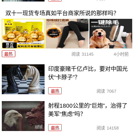
双十一现货专场真如平台商家所说的那样吗？
最热
阅读
31145
4小时前
印度豪赌千亿卢比，要对中国光
伏“卡脖子”？
最热
阅读
7067
射程1800公里的“巨炮”，治得了
美军“焦虑”吗？
最热
阅读
14158