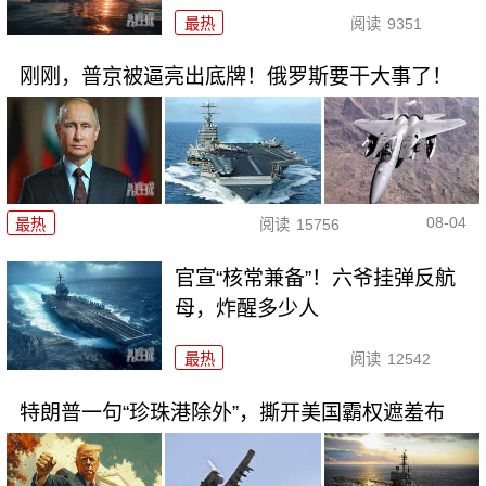
最热
阅读
9351
刚刚，普京被逼亮出底牌！俄罗斯要干大事了！
08-04
最热
阅读
15756
官宣“核常兼备”！六爷挂弹反航
母，炸醒多少人
最热
阅读
12542
特朗普一句“珍珠港除外”，撕开美国霸权遮羞布