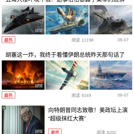
08-07
最热
阅读
11198
胡塞这一炸，我终于看懂伊朗总统昨天那句话了
08-07
最热
阅读
8169
向特朗普同志致敬！美政坛上演
“超级抹红大赛”
最热
阅读
8202