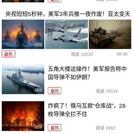
央视短短5秒钟，美军3年兵推一夜作废！亚太变天
08-06
最热
阅读
19230
五角大楼这操作！美军报告称中
国导弹不如伊朗？
最热
阅读
10114
炸疯了！俄乌互掀“仓库战”，28
枚导弹全拦不住
最热
阅读
6912