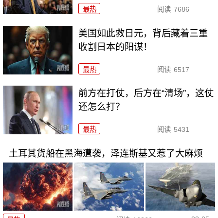
最热
阅读
7686
美国如此救日元，背后藏着三重
收割日本的阳谋！
最热
阅读
6517
前方在打仗，后方在“清场”，这仗
还怎么打？
最热
阅读
5431
土耳其货船在黑海遭袭，泽连斯基又惹了大麻烦