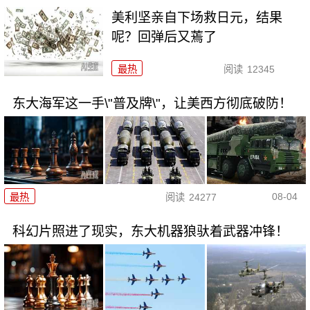
美利坚亲自下场救日元，结果
呢？回弹后又蔫了
最热
阅读
12345
东大海军这一手\"普及牌\"，让美西方彻底破防！
08-04
最热
阅读
24277
科幻片照进了现实，东大机器狼驮着武器冲锋！