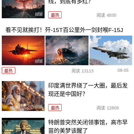
线，到底有多红？
最热
阅读
4830
看不见就挨打！歼-15T百公里外一剑封喉F-15J
08-05
最热
阅读
13113
印度满世界绕了一大圈，最后发
现还是中国好？
最热
阅读
12809
特朗普突然关闭领事馆，高市早
苗的美梦该醒了