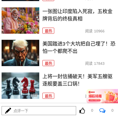
一张图让印度陷入死寂，五枚金
牌背后的终极真相
最热
阅读
10966
美国踏进3个大坑把自己埋了！恐
怕一个都爬不出
最热
阅读
17843
上将一封信捅破天！美军五艘驱
逐舰要盖三口锅！
最热
阅读
7601
特朗普要对伊朗动手？最狠的还没来，最骚的来了
0
0
点评一下