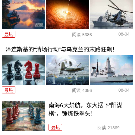
08-04
最热
阅读
5386
泽连斯基的“清场行动”与乌克兰的末路狂飙！
08-04
最热
阅读
4356
南海6天禁航，东大摆下“阳谋
棋”，锤炼铁拳头！
最热
阅读
21369