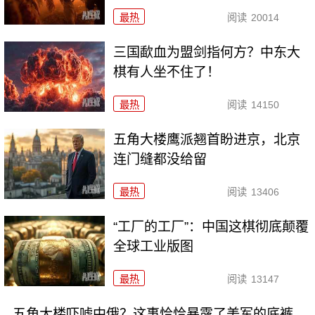
最热
阅读
20014
三国歃血为盟剑指何方？中东大
棋有人坐不住了！
最热
阅读
14150
五角大楼鹰派翘首盼进京，北京
连门缝都没给留
最热
阅读
13406
“工厂的工厂”：中国这棋彻底颠覆
全球工业版图
最热
阅读
13147
五角大楼吓唬中俄？这事恰恰暴露了美军的底裤