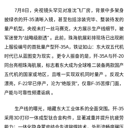
7月8日，央视镜头罕见对准沈飞厂房，背景中多架身
披绿衣的歼-35清晰入镜，甚至包括涂装完毕、整装待发的
量产机型。央视未打一丝马赛克，大方展示生产线细节，被
军迷誉为“战略级剧透” 。此前，珠海航展彩排现场已出现刷
上服役编号的首批量产型歼-35A，铁证如山：东大双五代机
时代已从蓝图变为现实 。更令人振奋的是，歼-35A与歼-20
同台亮相珠海航展，标志着东大成为全球唯二装备两款国产
五代机的国家或地区，且唯一实现双机同时量产 。反观大
漂亮，F-22早已停产，沦为“绝版货”，仅靠F-35苦撑门面，
产能与可靠性频遭诟病 。
生产线的曝光，暗藏东大工业体系的全面突围。歼-35
采用3D打印一体成型钛合金构件，显著减重并提升抗疲劳
能力；一体化隐身蒙皮结合先进铆焊技术，外形流畅度碾压