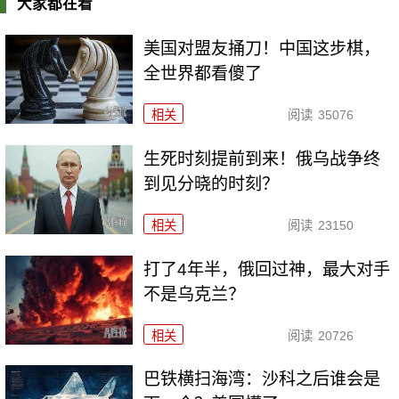
大家都在看
美国对盟友捅刀！中国这步棋，
全世界都看傻了
相关
阅读
35076
生死时刻提前到来！俄乌战争终
到见分晓的时刻？
相关
阅读
23150
打了4年半，俄回过神，最大对手
不是乌克兰？
相关
阅读
20726
巴铁横扫海湾：沙科之后谁会是