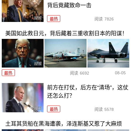
背后竟藏致命一击
最热
阅读
7826
美国如此救日元，背后藏着三重收割日本的阳谋！
08-05
最热
阅读
6692
前方在打仗，后方在“清场”，这仗
还怎么打？
最热
阅读
5578
土耳其货船在黑海遭袭，泽连斯基又惹了大麻烦