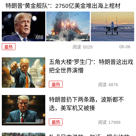
特朗普“黄金舰队”：2750亿美金堆出海上棺材
08-06
最热
阅读
5029
五角大楼“罗生门”：特朗普这出戏
把全世界演懵
最热
阅读
4876
特朗普扔下两条路，波斯都不
选，美军机又被揍
最热
阅读
17988