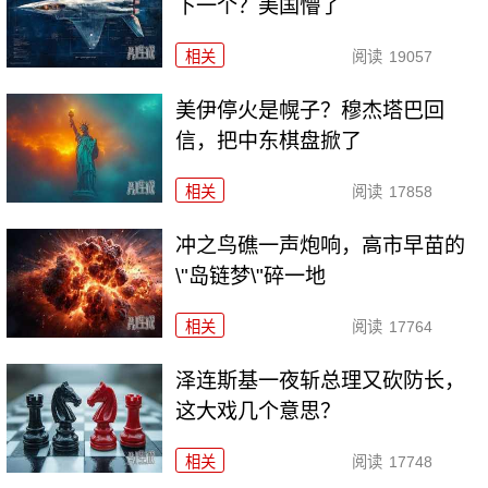
下一个？美国懵了
相关
阅读
19057
美伊停火是幌子？穆杰塔巴回
信，把中东棋盘掀了
相关
阅读
17858
冲之鸟礁一声炮响，高市早苗的
\"岛链梦\"碎一地
相关
阅读
17764
泽连斯基一夜斩总理又砍防长，
这大戏几个意思？
相关
阅读
17748