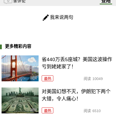
登陆
0
条评论
我来说两句
更多精彩内容
省440万丢5座城？美国这波操作
亏到姥姥家了！
最热
阅读
10049
对美国幻想不灭，伊朗犯下两个
大错，令人痛心！
最热
阅读
6510