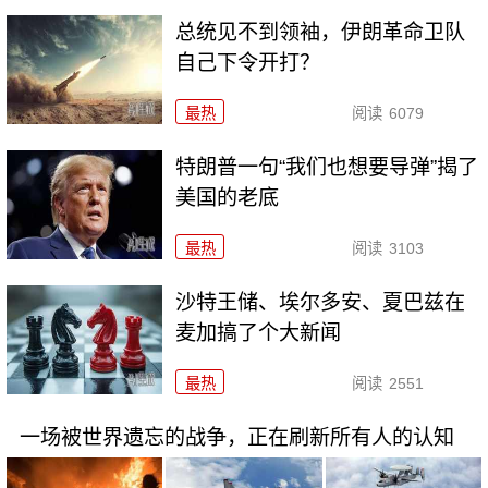
总统见不到领袖，伊朗革命卫队
自己下令开打？
最热
阅读
6079
特朗普一句“我们也想要导弹”揭了
美国的老底
最热
阅读
3103
沙特王储、埃尔多安、夏巴兹在
麦加搞了个大新闻
最热
阅读
2551
一场被世界遗忘的战争，正在刷新所有人的认知