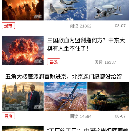
08-07
最热
阅读
21862
三国歃血为盟剑指何方？中东大
棋有人坐不住了！
最热
阅读
16337
五角大楼鹰派翘首盼进京，北京连门缝都没给留
08-07
最热
阅读
14564
“工厂的工厂”：中国这棋彻底颠覆