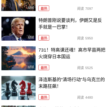
最热
阅读
7097
特朗普刚说要谈判，伊朗又是反
手就是一巴掌！
最热
阅读
5950
731！特高课还魂！高市早苗两把
火烧穿日本国运
最热
阅读
5525
泽连斯基的“清场行动”与乌克兰的
末路狂飙！
最热
阅读
4480