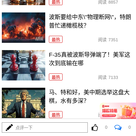
最热
阅读
8857
波斯要给中东\"物理断网\"，特朗
普忙递橄榄枝？
最热
阅读
7351
F-35真被波斯导弹端了！美军这
次到底输在哪
最热
阅读
7133
马、特和好，美中期选举这盘大
棋，水有多深？
最热
阅读
6506
0
0
点评一下
特朗普对波斯下狠手，为何在黎