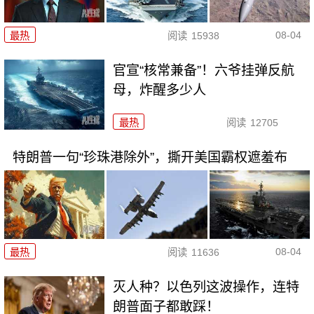
08-04
最热
阅读
15938
官宣“核常兼备”！六爷挂弹反航
母，炸醒多少人
最热
阅读
12705
特朗普一句“珍珠港除外”，撕开美国霸权遮羞布
08-04
最热
阅读
11636
灭人种？以色列这波操作，连特
朗普面子都敢踩！