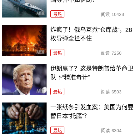
最热
阅读
10428
炸疯了！俄乌互掀“仓库战”，28
枚导弹全拦不住
最热
阅读
7250
伊朗赢了？这是特朗普给革命卫
队下“精准毒计”
最热
阅读
6503
一张纸条引发血案：美国为何要
替日本“托底”？
最热
阅读
6304