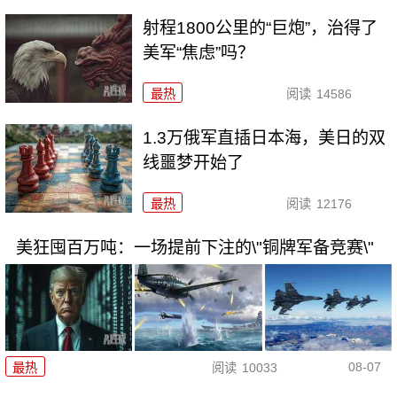
射程1800公里的“巨炮”，治得了
美军“焦虑”吗？
最热
阅读
14586
1.3万俄军直插日本海，美日的双
线噩梦开始了
最热
阅读
12176
美狂囤百万吨：一场提前下注的\"铜牌军备竞赛\"
08-07
最热
阅读
10033