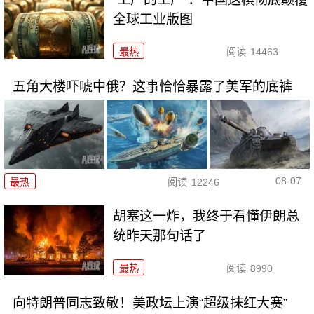
全球工业版图
最热
阅读
14463
五角大楼吓唬中俄？这事恰恰暴露了美军的底裤
08-07
最热
阅读
12246
胡塞这一炸，我终于看懂伊朗总
统昨天那句话了
最热
阅读
8990
向特朗普同志致敬！美政坛上演“超级抹红大赛”