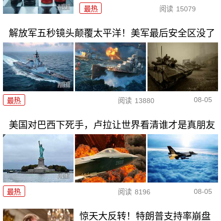
最热
阅读
15079
解放军五秒镜头颠覆太平洋！美军最后安全区没了
08-05
最热
阅读
13880
美国对巴西下死手，卢拉让世界看清谁才是真朋友
08-05
最热
阅读
8196
惊天大反转！特朗普支持率崩盘