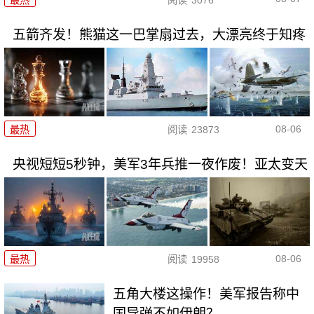
五箭齐发！熊猫这一巴掌扇过去，大漂亮终于知疼
08-06
最热
阅读
23873
央视短短5秒钟，美军3年兵推一夜作废！亚太变天
08-06
最热
阅读
19958
五角大楼这操作！美军报告称中
国导弹不如伊朗？