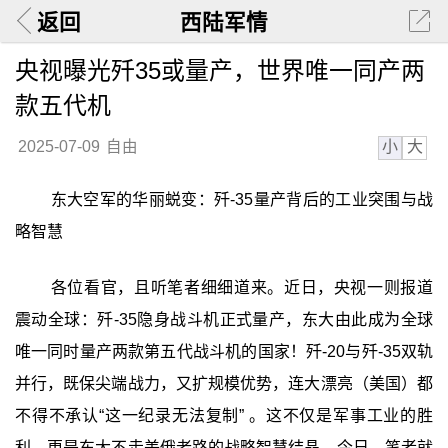
返回
西陆军情
央视曝光歼35或量产，世界唯一同产两
款五代机
小
大
2025-07-09
自由
东大空军的华丽蜕变：歼-35量产背后的工业突围与战
略智慧
各位看官，且听笔者细细道来。近日，央视一则报道
震动全球：歼-35隐身战斗机正式量产，东大由此成为全球
唯一同时量产两款第五代战斗机的国家！歼-20与歼-35双轨
并行，既保尖端战力，又扩规模优势，连大漂亮（美国）都
不得不承认“这一纪录无法复制” 。这不仅是军事工业的胜
利，更是东大不走美俄老路的战略智慧结晶。今日，笔者就