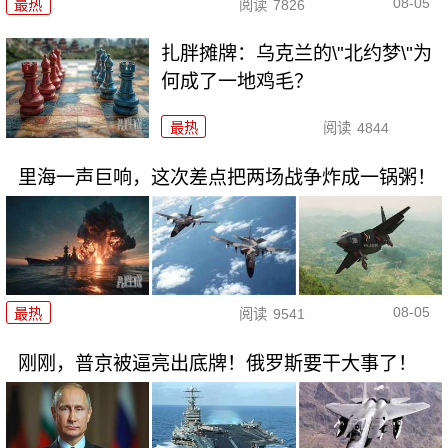
08-05
最热
阅读
7826
扎胖摊牌：乌克兰的\"北约梦\"为
何成了一地鸡毛？
最热
阅读
4844
里海一声巨响，这次差点把两场战争炸成一锅粥！
08-05
最热
阅读
9541
刚刚，普京被逼亮出底牌！俄罗斯要干大事了！