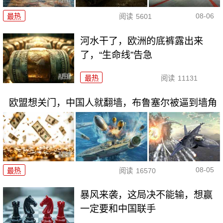
08-06
最热
阅读
5601
河水干了，欧洲的底裤露出来
了，“生命线”告急
最热
阅读
11131
欧盟想关门，中国人就翻墙，布鲁塞尔被逼到墙角
08-05
最热
阅读
16570
暴风来袭，这局决不能输，想赢
一定要和中国联手