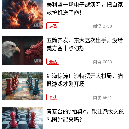
美利坚一场电子战演习，把自家
救护机送了命！
最热
阅读
8798
五箭齐发：东大这次出手，没给
美方留半点幻想
最热
阅读
6653
红海惊涛！沙特摆开大棋局，猫
鼠游戏才刚开场
最热
阅读
5641
青瓦台的\"拍桌\"，能让跪太久的
韩国站起来吗？