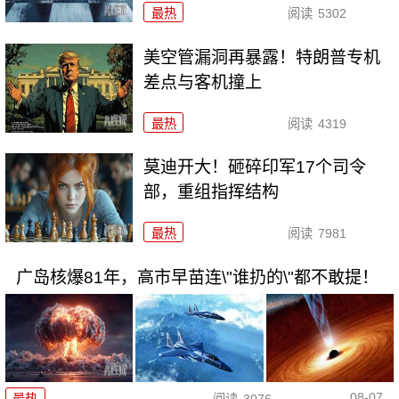
最热
阅读
5302
美空管漏洞再暴露！特朗普专机
差点与客机撞上
最热
阅读
4319
莫迪开大！砸碎印军17个司令
部，重组指挥结构
最热
阅读
7981
广岛核爆81年，高市早苗连\"谁扔的\"都不敢提！
08-07
最热
阅读
3076