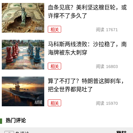
血条见底？美利坚这艘巨轮，或
许撑不了多久了
相关
阅读
17671
马科斯两线溃败：沙拉稳了，南
海牌被东大刺穿
相关
阅读
16803
算了不打了？特朗普这脚刹车，
把全世界都晃吐了
相关
阅读
15970
热门评论