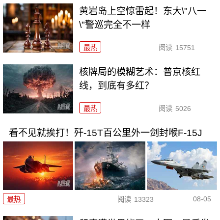
黄岩岛上空惊雷起！东大\"八一
\"警巡完全不一样
最热
阅读
15751
核牌局的模糊艺术：普京核红
线，到底有多红？
最热
阅读
5026
看不见就挨打！歼-15T百公里外一剑封喉F-15J
08-05
最热
阅读
13323