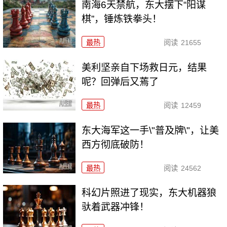
南海6天禁航，东大摆下“阳谋
棋”，锤炼铁拳头！
最热
阅读
21655
美利坚亲自下场救日元，结果
呢？回弹后又蔫了
最热
阅读
12459
东大海军这一手\"普及牌\"，让美
西方彻底破防！
最热
阅读
24562
科幻片照进了现实，东大机器狼
驮着武器冲锋！