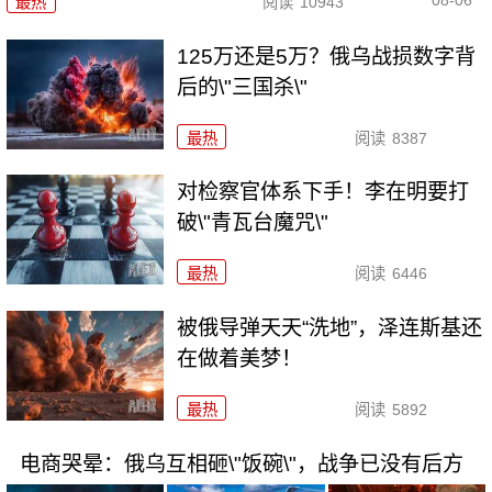
08-06
最热
阅读
10943
125万还是5万？俄乌战损数字背
后的\"三国杀\"
最热
阅读
8387
对检察官体系下手！李在明要打
破\"青瓦台魔咒\"
最热
阅读
6446
被俄导弹天天“洗地”，泽连斯基还
在做着美梦！
最热
阅读
5892
电商哭晕：俄乌互相砸\"饭碗\"，战争已没有后方