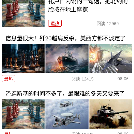
扎卢日内说的一句话，把北约的
脸按在地上摩擦
最热
阅读
12969
信息量很大！歼20越肩反杀，美西方都不淡定了
08-06
最热
阅读
12415
泽连斯基的时间不多了，最艰难的冬天又要来了