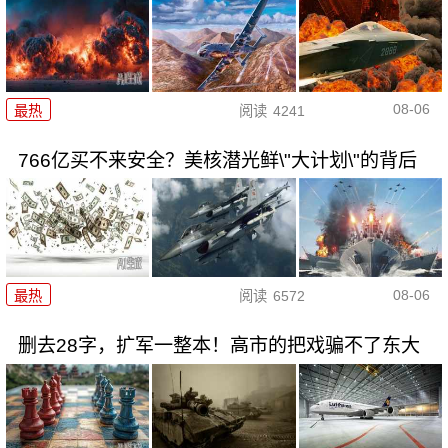
08-06
最热
阅读
4241
766亿买不来安全？美核潜光鲜\"大计划\"的背后
08-06
最热
阅读
6572
删去28字，扩军一整本！高市的把戏骗不了东大