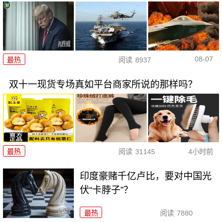
08-07
最热
阅读
8937
双十一现货专场真如平台商家所说的那样吗？
最热
阅读
31145
4小时前
印度豪赌千亿卢比，要对中国光
伏“卡脖子”？
最热
阅读
7880