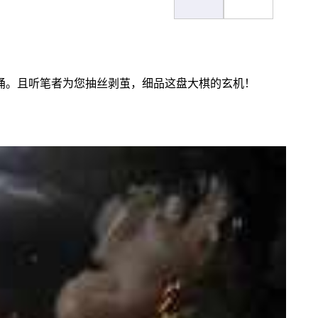
涌。且听笔者为您抽丝剥茧，细品这盘大棋的玄机！