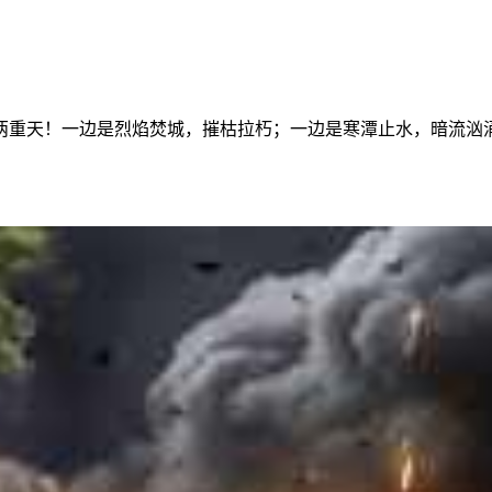
两重天！一边是烈焰焚城，摧枯拉朽；一边是寒潭止水，暗流汹