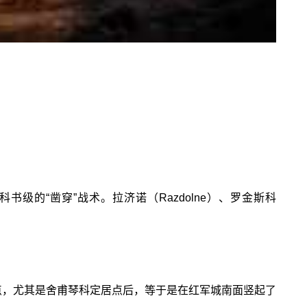
级的“凿穿”战术。拉济诺（Razdolne）、罗金斯科
！
点，尤其是舍甫琴科定居点后，等于是在红军城南面竖起了