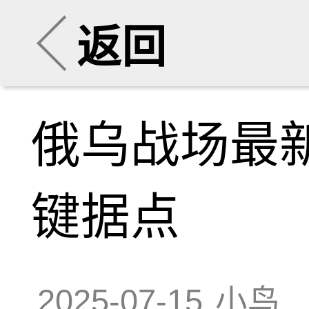
返回
俄乌战场最
键据点
2025-07-15
小鸟