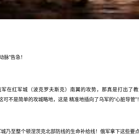
动脉”告急！
军在红军城（波克罗夫斯克）南翼的攻势，那真是打出了教科书
来，这可不是简单的攻城略地，这是 精准地插向了乌军的“心脏导管”
红军城乃至整个顿涅茨克北部防线的生命补给线！俄军拿下这些要