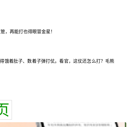
气管，再能打也得眼冒金星！
得饿着肚子、数着子弹打仗。看官，这仗还怎么打？毛熊
页