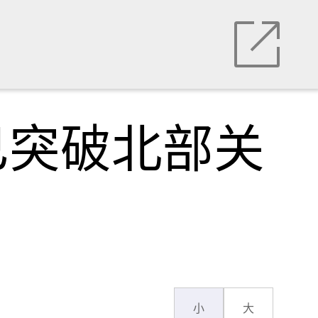
已突破北部关
小
大