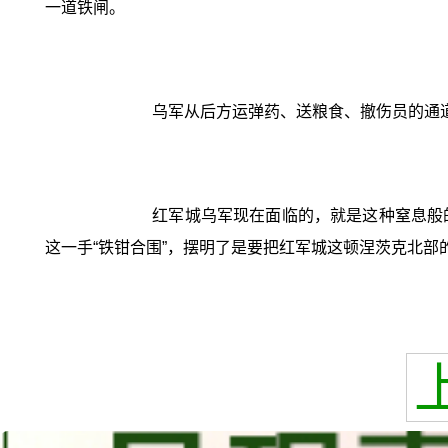
一道铁闸。
乌军从后方运弹药、送粮食、撤伤员的通
红军城乌军现在面临的，就是这种窒息般
这一手“铁钳合围”，摆明了是要把红军城这顿涅茨克北部的